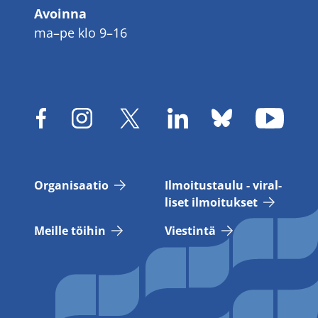
Avoinna
ma–pe klo 9–16
Or­ga­ni­saa­tio
Il­moi­tus­tau­lu - vi­ral­
li­set il­moi­tuk­set
Meil­le töi­hin
Vies­tin­tä