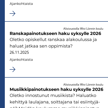
Ajan­koh­tais­ta
Alisivustolla Wivi Lönnin koulu
Rans­ka­pai­no­tuk­seen haku syk­syl­le 2026
Olet­ko opis­kel­lut rans­kaa ala­kou­lus­sa ja
ha­luat jat­kaa sen op­pi­mis­ta?
26.11.2025
Ajan­koh­tais­ta
Alisivustolla Wivi Lönnin koulu
Musiik­ki­pai­no­tuk­seen haku syk­syl­le 2026
Olet­ko in­nos­tu­nut musii­kis­ta? Ha­luat­ko
ke­hit­tyä lau­la­ja­na, soit­ta­ja­na tai esiin­ty­jä­