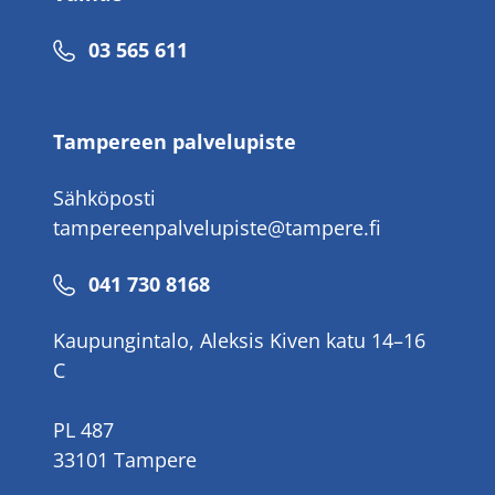
Puhelinnumero
03 565 611
Tampereen palvelupiste
Sähköposti
tampereenpalvelupiste@tampere.fi
Puhelinnumero
041 730 8168
Kaupungintalo, Aleksis Kiven katu 14–16
C
PL 487
33101 Tampere