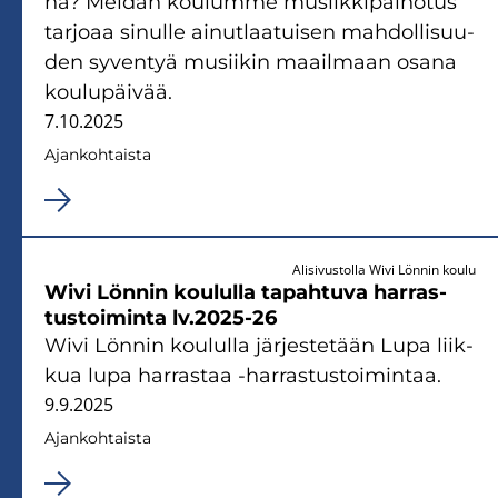
nä? Mei­dän kou­lum­me musiik­ki­pai­no­tus
tar­jo­aa si­nul­le ai­nut­laa­tui­sen mah­dol­li­suu­
den sy­ven­tyä musii­kin maa­il­maan osana
kou­lu­päi­vää.
7.10.2025
Ajan­koh­tais­ta
Alisivustolla Wivi Lönnin koulu
Wivi Lön­nin kou­lul­la ta­pah­tu­va har­ras­
tus­toi­min­ta lv.2025-26
Wivi Lön­nin kou­lul­la jär­jes­te­tään Lupa liik­
kua lupa har­ras­taa -​harrastustoimintaa.
9.9.2025
Ajan­koh­tais­ta