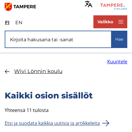
Hyppää
pääsisältöön
www.tampere.fi
Valikko
FI
Valitse
EN
Select
sivuston
site
Si­vus­to­ha­ku
kieli:
language:
Hae
suomi
English
Kuuntele
Wivi Lön­nin koulu
Kaik­ki osion si­säl­löt
Yhteensä 11 tulosta
Etsi ja suodata kaikkia uutisia ja artikkeleita