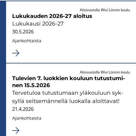
Alisivustolla Wivi Lönnin koulu
Lu­ku­kau­den 2026-27 aloi­tus
Lu­ku­kausi 2026-27
30.5.2026
Ajan­koh­tais­ta
Alisivustolla Wivi Lönnin koulu
Tu­le­vien 7. luok­kien kou­luun tu­tus­tu­mi­
nen 15.5.2026
Ter­ve­tu­loa tu­tus­tu­maan ylä­kou­luun syk­
syl­lä seit­se­män­nel­lä luo­kal­la aloit­ta­vat!
21.4.2026
Ajan­koh­tais­ta