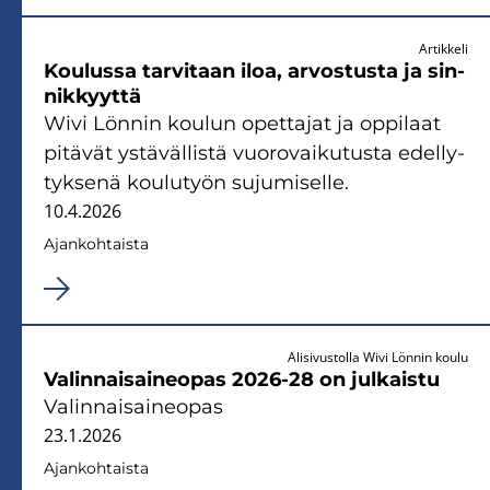
Artikkeli
Kou­lus­sa tar­vi­taan iloa, ar­vos­tus­ta ja sin­
nik­kyyt­tä
Wivi Lön­nin kou­lun opet­ta­jat ja op­pi­laat
pi­tä­vät ys­tä­väl­lis­tä vuo­ro­vai­ku­tus­ta edel­ly­
tyk­se­nä kou­lu­työn su­ju­mi­sel­le.
10.4.2026
Ajan­koh­tais­ta
Alisivustolla Wivi Lönnin koulu
Va­lin­nai­sai­neo­pas 2026-28 on jul­kais­tu
Va­lin­nai­sai­neo­pas
23.1.2026
Ajan­koh­tais­ta