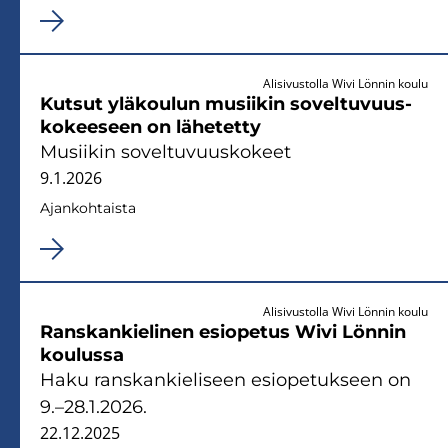
Alisivustolla Wivi Lönnin koulu
Kut­sut ylä­kou­lun musii­kin so­vel­tu­vuus­
ko­kee­seen on lä­he­tet­ty
Musii­kin so­vel­tu­vuus­ko­keet
9.1.2026
Ajan­koh­tais­ta
Alisivustolla Wivi Lönnin koulu
Rans­kan­kie­li­nen esio­pe­tus Wivi Lön­nin
kou­lus­sa
Haku rans­kan­kie­li­seen esio­pe­tuk­seen on
9.–28.1.2026.
22.12.2025