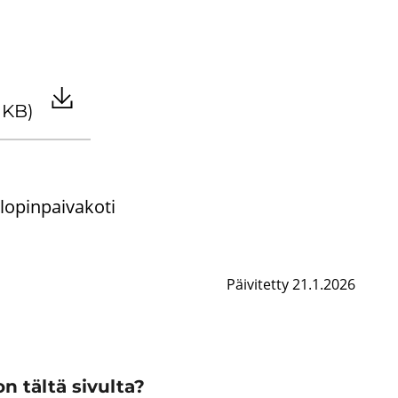
 KB)
­pin­pai­va­ko­ti
Päivitetty 21.1.2026
n tältä sivulta?