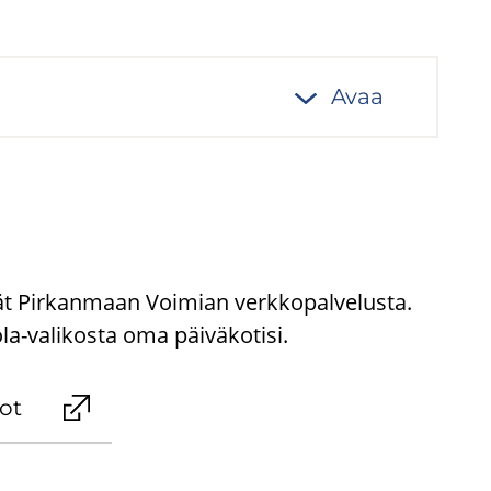
Avaa
ydät Pirkanmaan Voimian verkkopalvelusta.
ola-valikosta oma päiväkotisi.
dot