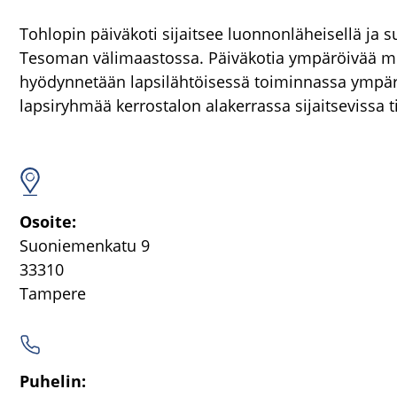
Tohlopin päiväkoti sijaitsee luonnonläheisellä ja 
Tesoman välimaastossa. Päiväkotia ympäröivää mon
hyödynnetään lapsilähtöisessä toiminnassa ympär
lapsiryhmää kerrostalon alakerrassa sijaitsevissa ti
Osoi­te:
Suo­nie­men­ka­tu 9
33310
Tam­pe­re
Pu­he­lin: