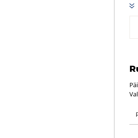
Ru
Pä
Val