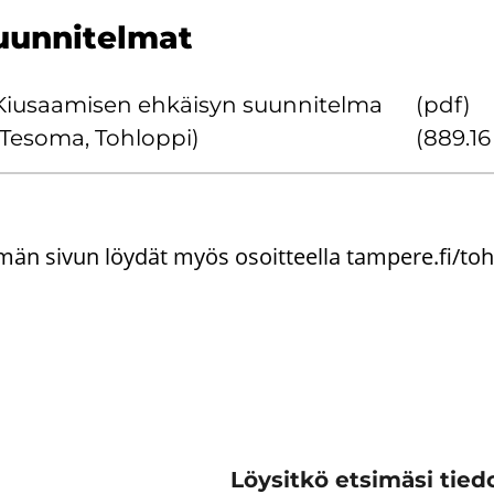
un­ni­tel­mat
Kiusaa­mi­sen eh­käi­syn suun­ni­tel­ma
(pdf)
(Te­so­ma, Toh­lop­pi)
(889.16
än sivun löy­dät myös osoit­teel­la tam­pe­re.fi/toh­lo
Löysitkö etsimäsi tiedo