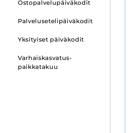
Os­to­pal­ve­lu­päi­vä­ko­dit
Pal­ve­luse­te­li­päi­vä­ko­dit
Yk­si­tyi­set päi­vä­ko­dit
Varhaiskasvatus­
paikkatakuu