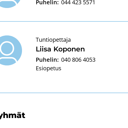
Puhelin:
044 423 5571
Tuntiopettaja
Liisa Ko­po­nen
Puhelin:
040 806 4053
Esiopetus
yh­mät