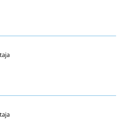
taja
taja