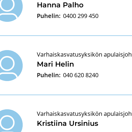
Hanna Palho
Puhelin:
0400 299 450
Varhaiskasvatusyksikön apulaisjoh
Mari Helin
Puhelin:
040 620 8240
Varhaiskasvatusyksikön apulaisjoh
Kris­tii­na Ur­si­nius