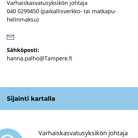
Var­hais­kas­va­tusyk­si­kön joh­ta­ja
040 0299450
(paikallisverkko-​ tai mat­ka­pu­
he­lin­mak­su)
Säh­kö­pos­ti:
hanna.palho@Tam­pe­re.fi
Si­jain­ti kar­tal­la
Varhaiskasvatusyksikön johtaja