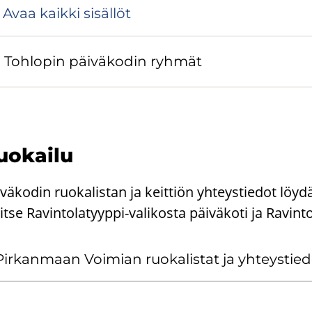
Avaa kaik­ki si­säl­löt
Toh­lo­pin päi­vä­ko­din ryh­mät
o­kai­lu
iväkodin ruokalistan ja keittiön yhteystiedot lö
itse Ravintolatyyppi-valikosta päiväkoti ja Ravint
Pir­kan­maan Voi­mian ruo­ka­lis­tat ja yh­teys­tie­