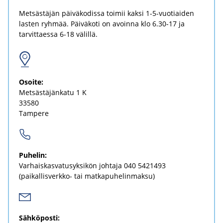
Metsästäjän päiväkodissa toimii kaksi 1-5-vuotiaiden
lasten ryhmää. Päiväkoti on avoinna klo 6.30-17 ja
tarvittaessa 6-18 välillä.
Osoi­te:
Met­säs­tä­jän­ka­tu 1 K
33580
Tam­pe­re
Pu­he­lin:
Var­hais­kas­va­tusyk­si­kön joh­ta­ja
040 5421493
(paikallisverkko-​ tai mat­ka­pu­he­lin­mak­su)
Säh­kö­pos­ti: