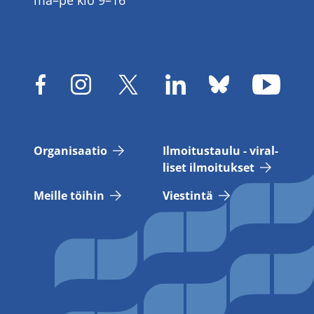
ma–pe klo 9–16
Or­ga­ni­saa­tio
Il­moi­tus­tau­lu - vi­ral­
li­set il­moi­tuk­set
Meil­le töi­hin
Vies­tin­tä