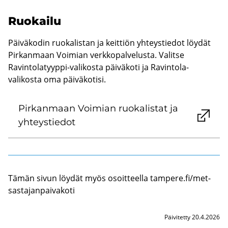
Ruo­kai­lu
Päiväkodin ruokalistan ja keittiön yhteystiedot löydät
Pirkanmaan Voimian verkkopalvelusta. Valitse
Ravintolatyyppi-valikosta päiväkoti ja Ravintola-
valikosta oma päiväkotisi.
Pir­kan­maan Voi­mian ruo­ka­lis­tat ja
yh­teys­tie­dot
Tämän sivun löy­dät myös osoit­teel­la tam­pe­re.fi/met­
sas­ta­jan­pai­va­ko­ti
Päivitetty 20.4.2026