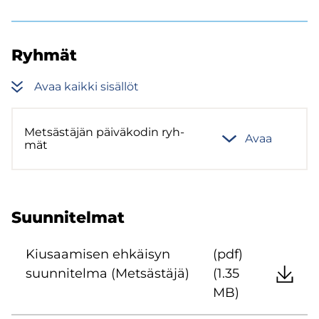
Ryh­mät
Avaa kaik­ki si­säl­löt
Met­säs­tä­jän päi­vä­ko­din ryh­
Avaa
mät
Suun­ni­tel­mat
Kiusaa­mi­sen eh­käi­syn
(pdf)
suun­ni­tel­ma (Met­säs­tä­jä)
(1.35
MB)