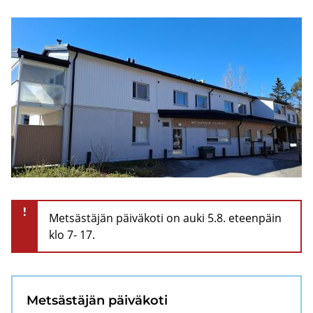
!
Metsästäjän päiväkoti on auki 5.8. eteenpäin
klo 7- 17.
Met­säs­tä­jän päi­vä­ko­ti