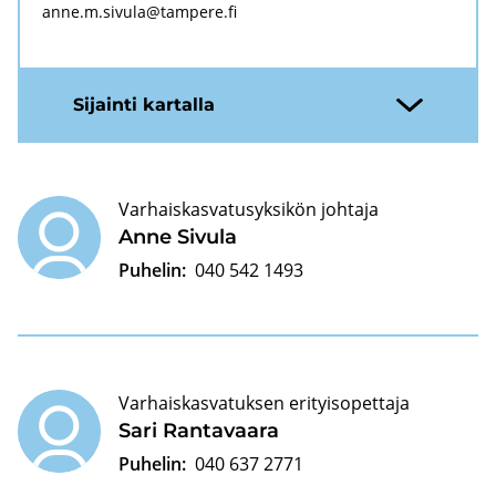
anne.m.si­vu­la@tam­pe­re.fi
Si­jain­ti kar­tal­la
Varhaiskasvatusyksikön johtaja
Anne Si­vu­la
Puhelin:
040 542 1493
Varhaiskasvatuksen erityisopettaja
Sari Ran­ta­vaa­ra
Puhelin:
040 637 2771