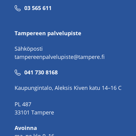
Puhelinnumero
03 565 611
Tampereen palvelupiste
Sähköposti
tampereenpalvelupiste@tampere.fi
Puhelinnumero
041 730 8168
Kaupungintalo, Aleksis Kiven katu 14–16 C
PL 487
33101 Tampere
Avoinna