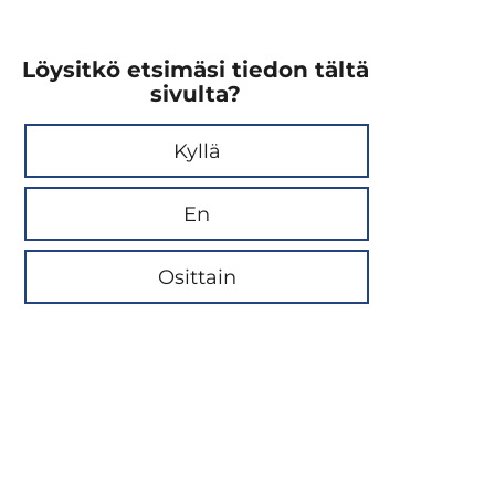
Löysitkö etsimäsi tiedon tältä
sivulta?
Kyllä
En
Osittain