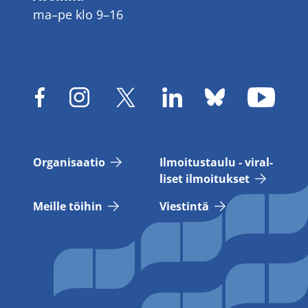
ma–pe klo 9–16
Or­ga­ni­saa­tio
Il­moi­tus­tau­lu - vi­ral­
li­set il­moi­tuk­set
Meil­le töi­hin
Vies­tin­tä