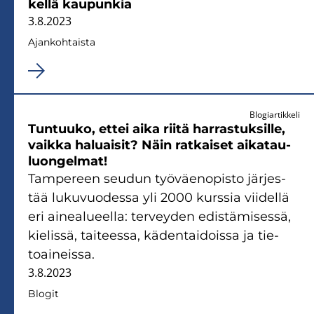
kel­lä kau­pun­kia
3.8.2023
Ajan­koh­tais­ta
Blogiartikkeli
Tun­tuu­ko, ettei aika riitä har­ras­tuk­sil­le,
vaik­ka ha­luai­sit? Näin rat­kai­set ai­ka­tau­
luon­gel­mat!
Tam­pe­reen seu­dun työ­väen­opis­to jär­jes­
tää lu­ku­vuo­des­sa yli 2000 kurs­sia vii­del­lä
eri ai­nea­lu­eel­la: ter­vey­den edis­tä­mi­ses­sä,
kie­lis­sä, tai­tees­sa, kä­den­tai­dois­sa ja tie­
toai­neis­sa.
3.8.2023
Blo­git