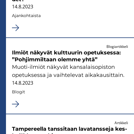
14.8.2023
Ajan­koh­tais­ta
Blogiartikkeli
Il­miöt nä­ky­vät kult­tuu­rin ope­tuk­ses­sa:
”Poh­jim­mil­taan olem­me yhtä”
Muoti-​ilmiöt nä­ky­vät kan­sa­lais­opis­ton
ope­tuk­ses­sa ja vaih­te­le­vat ai­ka­kausit­tain.
14.8.2023
Blo­git
Artikkeli
Tam­pe­reel­la tans­si­taan la­va­tans­se­ja kes­