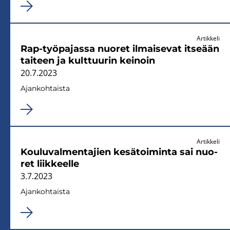
Artikkeli
Rap-​työpajassa nuo­ret il­mai­se­vat it­se­ään
tai­teen ja kult­tuu­rin kei­noin
20.7.2023
Ajan­koh­tais­ta
Artikkeli
Kou­lu­val­men­ta­jien ke­sä­toi­min­ta sai nuo­
ret liik­keel­le
3.7.2023
Ajan­koh­tais­ta