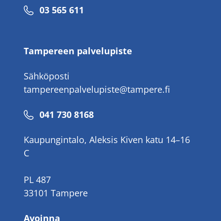
Puhelinnumero
03 565 611
Tampereen palvelupiste
Sähköposti
tampereenpalvelupiste@tampere.fi
Puhelinnumero
041 730 8168
Kaupungintalo, Aleksis Kiven katu 14–16
C
PL 487
33101 Tampere
Avoinna