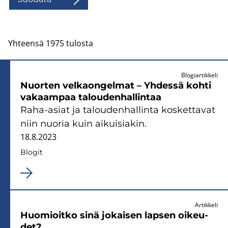
Yhteensä 1975 tulosta
Blogiartikkeli
Nuor­ten vel­kaon­gel­mat – Yh­des­sä kohti
va­kaam­paa ta­lou­den­hal­lin­taa
Raha-​asiat ja ta­lou­den­hal­lin­ta kos­ket­ta­vat
niin nuo­ria kuin ai­kui­sia­kin.
18.8.2023
Blo­git
Artikkeli
Huo­mioit­ko sinä jo­kai­sen lap­sen oi­keu­
det?