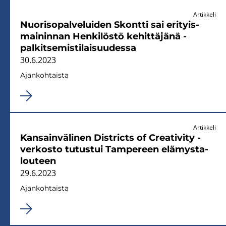
Artikkeli
Nuo­ri­so­pal­ve­lui­den Skont­ti sai eri­tyis­
mai­nin­nan Hen­ki­lös­tö ke­hit­tä­jä­nä -​
palkitsemistilaisuudessa
30.6.2023
Ajan­koh­tais­ta
Artikkeli
Kan­sain­vä­li­nen Di­stricts of Crea­ti­vi­ty -​
verkosto tu­tus­tui Tam­pe­reen elä­mys­ta­
lou­teen
29.6.2023
Ajan­koh­tais­ta