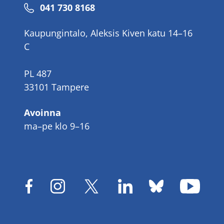
Puhelinnumero
041 730 8168
Kaupungintalo, Aleksis Kiven katu 14–16
C
PL 487
33101 Tampere
Avoinna
ma–pe klo 9–16