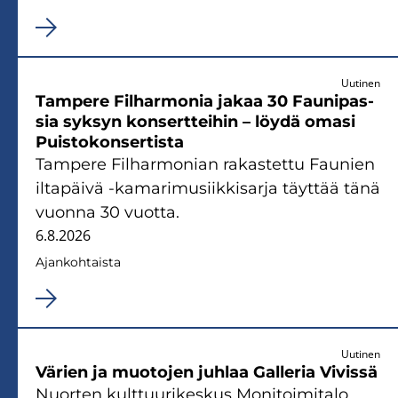
Uutinen
Tam­pe­re Fil­har­mo­nia jakaa 30 Fau­ni­pas­
sia syk­syn kon­sert­tei­hin – löydä omasi
Puis­to­kon­ser­tis­ta
Tam­pe­re Fil­har­mo­nian ra­kas­tet­tu Fau­nien
il­ta­päi­vä -​kamarimusiikkisarja täyt­tää tänä
vuon­na 30 vuot­ta.
6.8.2026
Ajan­koh­tais­ta
Uutinen
Vä­rien ja muo­to­jen juh­laa Gal­le­ria Vi­vis­sä
Nuor­ten kult­tuu­ri­kes­kus Mo­ni­toi­mi­ta­lo