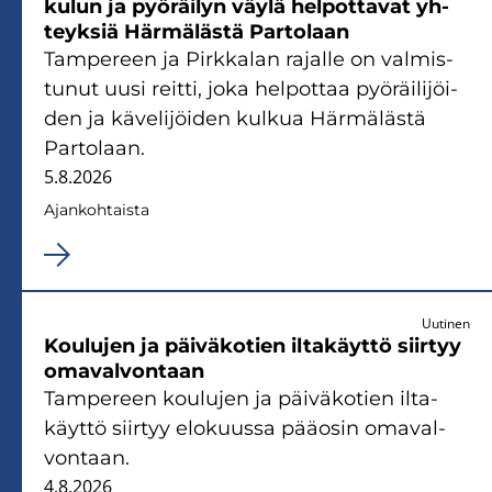
ku­lun ja pyö­räi­lyn väylä hel­pot­ta­vat yh­
teyk­siä Här­mä­läs­tä Par­to­laan
Tam­pe­reen ja Pirk­ka­lan ra­jal­le on val­mis­
tu­nut uusi reit­ti, joka hel­pot­taa pyö­räi­li­jöi­
den ja kä­ve­li­jöi­den kul­kua Här­mä­läs­tä
Par­to­laan.
5.8.2026
Ajan­koh­tais­ta
Uutinen
Kou­lu­jen ja päi­vä­ko­tien il­ta­käyt­tö siir­tyy
oma­val­von­taan
Tam­pe­reen kou­lu­jen ja päi­vä­ko­tien il­ta­
käyt­tö siir­tyy elo­kuus­sa pää­osin oma­val­
von­taan.
4.8.2026