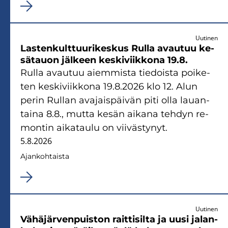
Uutinen
Las­ten­kult­tuu­ri­kes­kus Rulla avau­tuu ke­
sä­tauon jäl­keen kes­ki­viik­ko­na 19.8.
Rulla avau­tuu ai­em­mis­ta tie­dois­ta poi­ke­
ten kes­ki­viik­ko­na 19.8.2026 klo 12. Alun
perin Rul­lan ava­jais­päi­vän piti olla lau­an­
tai­na 8.8., mutta kesän ai­ka­na teh­dyn re­
mon­tin ai­ka­tau­lu on vii­väs­ty­nyt.
5.8.2026
Ajan­koh­tais­ta
Uutinen
Vä­hä­jär­ven­puis­ton rait­ti­sil­ta ja uusi ja­lan­