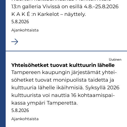
13:n gal­le­ria Vi­vis­sä on esil­lä 4.8.–25.8.2026
K A K É :n Kar­ke­lot – näyt­te­ly.
5.8.2026
Ajan­koh­tais­ta
Uutinen
Yh­tei­sö­het­ket tuo­vat kult­tuu­rin lä­hel­le
Tam­pe­reen kau­pun­gin jär­jes­tä­mät yh­tei­
sö­het­ket tuo­vat mo­ni­puo­lis­ta tai­det­ta ja
kult­tuu­ria lä­hel­le ikäih­mi­siä. Syk­syl­lä 2026
kult­tuu­ris­ta voi naut­tia 16 koh­taa­mis­pai­
kas­sa ym­pä­ri Tam­pe­ret­ta.
5.8.2026
Ajan­koh­tais­ta