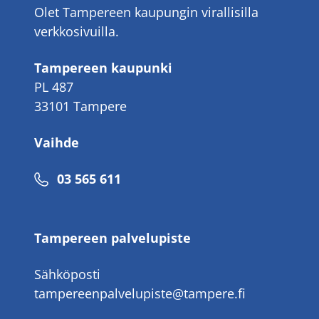
Olet Tampereen kaupungin virallisilla
verkkosivuilla.
Tampereen kaupunki
PL 487
33101 Tampere
Vaihde
Puhelinnumero
03 565 611
Tampereen palvelupiste
Sähköposti
tampereenpalvelupiste@tampere.fi