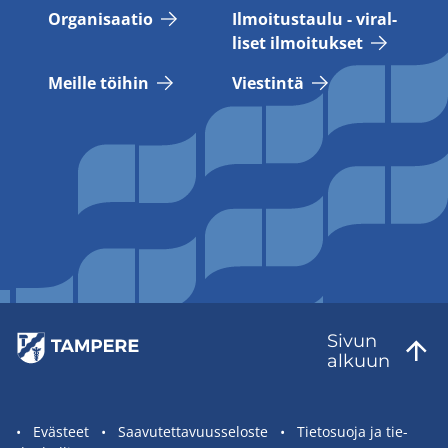
Or­ga­ni­saa­tio
Il­moi­tus­tau­lu - vi­ral­
li­set il­moi­tuk­set
Meil­le töi­hin
Vies­tin­tä
Sivun
al­kuun
Sivuston
Eväs­teet
Saa­vu­tet­ta­vuus­se­los­te
Tie­to­suo­ja ja tie­