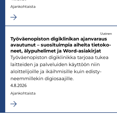
Ajan­koh­tais­ta
Uutinen
Työ­väen­opis­ton di­gikli­ni­kan ajan­va­raus
avau­tu­nut – suo­si­tuim­pia ai­hei­ta tie­to­ko­
neet, äly­pu­he­li­met ja Word-​asiakirjat
Työ­väen­opis­ton di­gikli­nik­ka tar­jo­aa tukea
lait­tei­den ja pal­ve­lui­den käyt­töön niin
aloit­te­li­joil­le ja ikäih­mi­sil­le kuin edis­ty­
neem­mil­le­kin di­gio­saa­jil­le.
4.8.2026
Ajan­koh­tais­ta