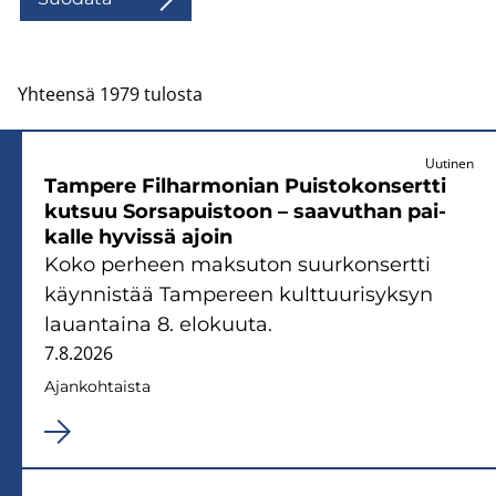
Yhteensä 1979 tulosta
Uutinen
Tam­pe­re Fil­har­mo­nian Puis­to­kon­sert­ti
kut­suu Sors­a­puis­toon – saa­vut­han pai­
kal­le hy­vis­sä ajoin
Koko per­heen mak­su­ton suur­kon­sert­ti
käyn­nis­tää Tam­pe­reen kult­tuu­ri­syk­syn
lau­an­tai­na 8. elo­kuu­ta.
7.8.2026
Ajan­koh­tais­ta