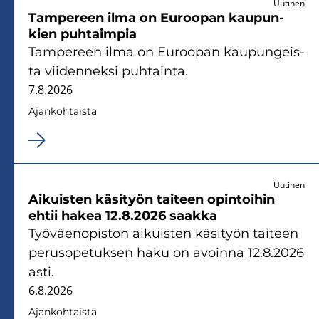
Uutinen
Tam­pe­reen ilma on Eu­roo­pan kau­pun­
kien puh­taim­pia
Tam­pe­reen ilma on Eu­roo­pan kau­pun­geis­
ta vii­den­nek­si puh­tain­ta.
7.8.2026
Ajan­koh­tais­ta
Uutinen
Ai­kuis­ten kä­si­työn tai­teen opin­toi­hin
ehtii hakea 12.8.2026 saak­ka
Työ­väen­opis­ton ai­kuis­ten kä­si­työn tai­teen
pe­rus­o­pe­tuk­sen haku on avoin­na 12.8.2026
asti.
6.8.2026
Ajan­koh­tais­ta