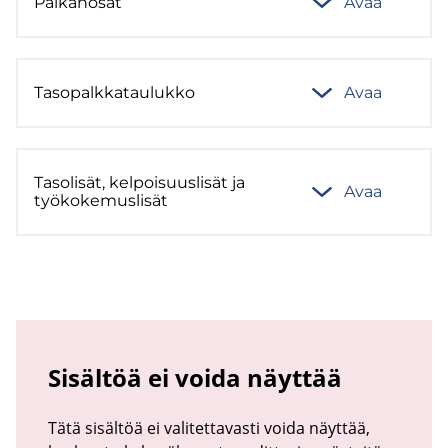
Pal­kan­osat
Avaa
Ta­so­palk­ka­tau­luk­ko
Avaa
Ta­so­li­sät, kel­poi­suus­li­sät ja
Avaa
työ­ko­ke­mus­li­sät
Sisältöä ei voida näyttää
Tätä sisältöä ei valitettavasti voida näyttää,