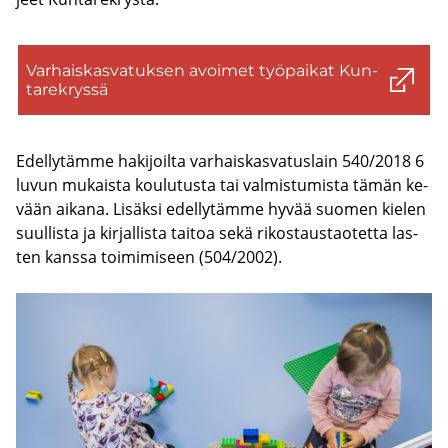
Var­hais­kas­va­tuk­sen avoi­met työ­pai­kat Kun­
ta­rek­rys­sä
Edel­ly­täm­me ha­ki­joil­ta var­hais­kas­va­tus­lain 540/2018 6
luvun mu­kais­ta kou­lu­tus­ta tai val­mis­tu­mis­ta tämän ke­
vään ai­ka­na. Li­säk­si edel­ly­täm­me hyvää suo­men kie­len
suul­lis­ta ja kir­jal­lis­ta tai­toa sekä ri­kos­taus­tao­tet­ta las­
ten kans­sa toi­mi­mi­seen (504/2002).