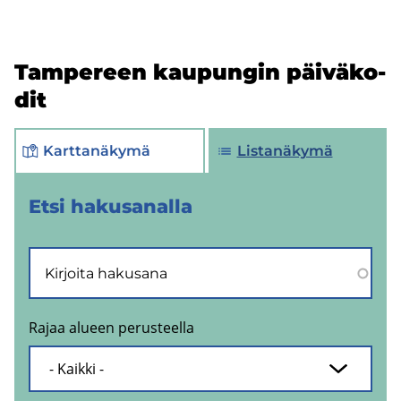
Tam­pe­reen kau­pun­gin päi­vä­ko­
dit
Karttanäkymä
Listanäkymä
Etsi ha­kusa­nal­la
Rajaa alueen perusteella