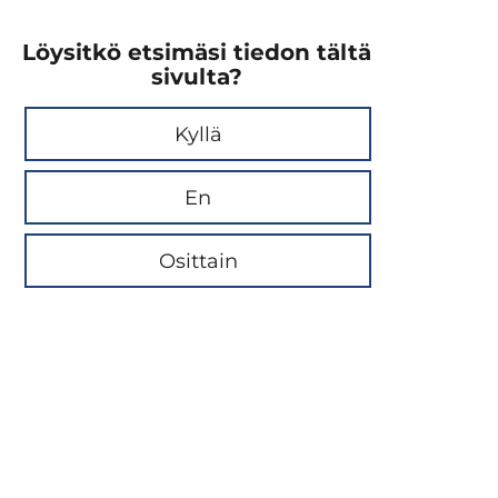
Löysitkö etsimäsi tiedon tältä
sivulta?
Kyllä
En
Osittain