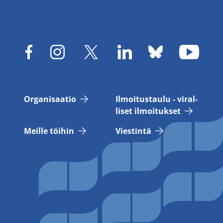
Or­ga­ni­saa­tio
Il­moi­tus­tau­lu - vi­ral­
li­set il­moi­tuk­set
Meil­le töi­hin
Vies­tin­tä