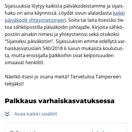
Si­jai­suuk­sia löy­tyy kai­kis­ta päi­vä­ko­deis­tam­me ja si­jais­
ha­ku on aina käyn­nis­sä. Löy­dät sivun ala­lai­das­ta
kaik­ki
päi­vä­ko­dit yh­teys­tie­toi­neen
. Soita tai laita it­ses­tä­si tie­
toa säh­kö­pos­til­la päi­vä­ko­din joh­ta­jal­le. Kir­joi­ta säh­kö­
pos­tiin ai­na­kin ni­me­si ja yh­teys­tie­to­si sekä ot­si­kok­si
”Si­jai­sek­si päi­vä­ko­tiin”. Si­jai­suuk­siin emme edel­ly­tä var­
hais­kas­va­tus­lain 540/2018 6 luvun mu­kais­ta kou­lu­tus­
ta, mutta en­si­si­jal­la paik­koi­hin ovat kel­poi­suu­den
omaa­vat hen­ki­löt.
Näet­kö it­se­si jo osana meitä? Ter­ve­tu­loa Tam­pe­reen
te­ki­jäk­si!
Palk­kaus var­hais­kas­va­tuk­ses­sa
Avaa kaik­ki si­säl­löt