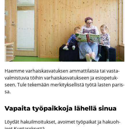
Haem­me var­hais­kas­va­tuk­sen am­mat­ti­lai­sia tai vas­ta­
val­mis­tu­via töi­hin var­hais­kas­va­tuk­seen ja esio­pe­tuk­
seen. Tule te­ke­mään mer­ki­tyk­sel­lis­tä työtä las­ten pa­ris­
sa.
Va­pai­ta työ­paik­ko­ja lä­hel­lä sinua
Löy­dät ha­kuil­moi­tuk­set, avoi­met työ­pai­kat ja ha­kuoh­
jeet Kun­ta­rek­rys­tä.