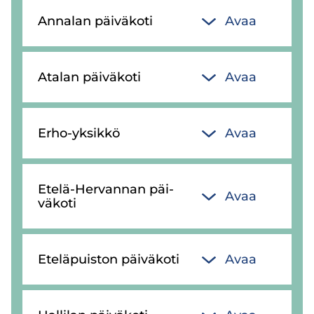
An­na­lan päi­vä­ko­ti
Avaa
Ata­lan päi­vä­ko­ti
Avaa
Erho-​yksikkö
Avaa
Etelä-​Hervannan päi­
Avaa
vä­ko­ti
Ete­lä­puis­ton päi­vä­ko­ti
Avaa