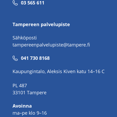
Puhelinnumero
03 565 611
Tampereen palvelupiste
Sähköposti
tampereenpalvelupiste@tampere.fi
Puhelinnumero
041 730 8168
Kaupungintalo, Aleksis Kiven katu 14–16 C
PL 487
33101 Tampere
Avoinna
ma–pe klo 9–16