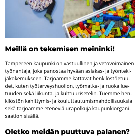
Meil­lä on te­ke­mi­sen mei­nin­ki!
Tam­pe­reen kau­pun­ki on vas­tuul­li­nen ja ve­to­voi­mai­nen
työ­nan­ta­ja, joka pa­nos­taa hy­vään asiakas-​ ja työn­te­ki­
jä­ko­ke­muk­seen. Tar­joam­me kat­ta­vat hen­ki­lös­tö­etuu­
det, kuten työ­ter­veys­huol­lon, työmatka-​ ja ruo­kai­lue­
tuu­den sekä liikunta-​ ja kult­tuu­ri­se­te­lin. Tuem­me hen­
ki­lös­tön kehittymis-​ ja kou­lut­tau­tu­mis­mah­dol­li­suuk­sia
sekä tar­joam­me ete­ne­viä ura­pol­ku­ja kau­pun­kior­ga­ni­
saa­tion si­säl­lä.
Olet­ko mei­dän puut­tu­va pa­la­nen?