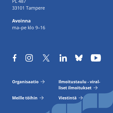
PL 487
33101 Tampere
Avoinna
ma–pe klo 9–16
Or­ga­ni­saa­tio
Il­moi­tus­tau­lu - vi­ral­
li­set il­moi­tuk­set
Meil­le töi­hin
Vies­tin­tä