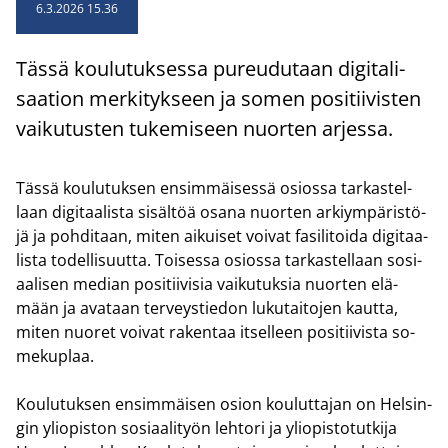
6.3.2026 15.36
Tässä kou­lu­tuk­ses­sa pu­reu­du­taan di­gi­ta­li­
saa­tion mer­ki­tyk­seen ja somen po­si­tii­vis­ten
vai­ku­tus­ten tu­ke­mi­seen nuor­ten ar­jes­sa.
Tässä kou­lu­tuk­sen en­sim­mäi­ses­sä osios­sa tar­kas­tel­
laan di­gi­taa­lis­ta si­säl­töä osana nuor­ten ar­kiym­pä­ris­tö­
jä ja poh­di­taan, miten ai­kui­set voi­vat fa­si­li­toi­da di­gi­taa­
lis­ta to­del­li­suut­ta. Toi­ses­sa osios­sa tar­kas­tel­laan so­si­
aa­li­sen me­dian po­si­tii­vi­sia vai­ku­tuk­sia nuor­ten elä­
mään ja ava­taan ter­veys­tie­don lu­ku­tai­to­jen kaut­ta,
miten nuo­ret voi­vat ra­ken­taa it­sel­leen po­si­tii­vis­ta so­
me­kuplaa.
Kou­lu­tuk­sen en­sim­mäi­sen osion kou­lut­ta­jan on Hel­sin­
gin yli­opis­ton so­si­aa­li­työn leh­to­ri ja yli­opis­to­tut­ki­ja