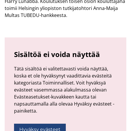
Harry Lu­nab­ba. Kou­lu­tuk­sen toi­sen osion kou­lut­ta­ja­na
toi­mii Hel­sin­gin yli­opis­ton tut­ki­ja­toh­to­ri Anna-​Maija
Mul­tas TUBEDU-​hankkeesta.
Sisältöä ei voida näyttää
Tätä sisältöä ei valitettavasti voida näyttää,
koska et ole hyväksynyt vaadittavia evästeitä
kategoriasta Toiminnalliset. Voit hyväksyä
evästeet vasemmassa alakulmassa olevan
Evästeasetukset-kuvakkeen kautta tai
napsauttamalla alla olevaa Hyväksy evästeet -
painiketta.
Hyväksy evästeet