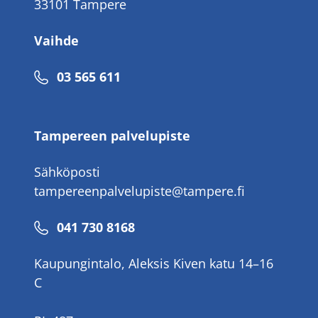
33101 Tampere
Vaihde
Puhelinnumero
03 565 611
Tampereen palvelupiste
Sähköposti
tampereenpalvelupiste@tampere.fi
Puhelinnumero
041 730 8168
Kaupungintalo, Aleksis Kiven katu 14–16
C