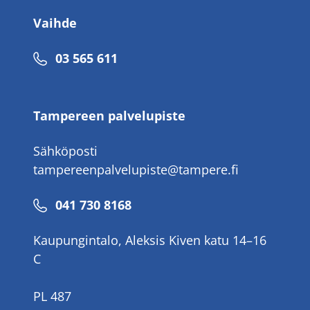
Vaihde
Puhelinnumero
03 565 611
Tampereen palvelupiste
Sähköposti
tampereenpalvelupiste@tampere.fi
Puhelinnumero
041 730 8168
Kaupungintalo, Aleksis Kiven katu 14–16
C
PL 487