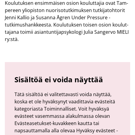
Kou­lu­tuk­sen en­sim­mäi­sen osion kou­lut­ta­jia ovat Tam­
pe­reen yli­opis­ton nuo­ri­so­tut­ki­muk­sen tut­ki­ja­toh­to­rit
Jenni Kal­lio ja Susan­na Ågren Under Pres­su­re -​
tutkimushankkeesta. Kou­lu­tuk­sen toi­sen osion kou­lut­
ta­ja­na toi­mii asian­tun­ti­jap­sy­ko­lo­gi Julia San­ger­vo MIELI
ry:stä.
Sisältöä ei voida näyttää
Tätä sisältöä ei valitettavasti voida näyttää,
koska et ole hyväksynyt vaadittavia evästeitä
kategoriasta Toiminnalliset. Voit hyväksyä
evästeet vasemmassa alakulmassa olevan
Evästeasetukset-kuvakkeen kautta tai
napsauttamalla alla olevaa Hyväksy evästeet -