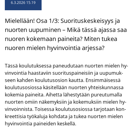
6.3.2026 15.19
Mie­lel­lään! Osa 1/3: Suo­ri­tus­kes­kei­syys ja
nuor­ten uu­pu­mi­nen – Mikä tässä ajas­sa saa
nuo­ren ko­ke­maan pai­nei­ta? Miten tukea
nuo­ren mie­len hy­vin­voin­tia ar­jes­sa?
Tässä kou­lu­tuk­ses­sa pa­neu­du­taan nuor­ten mie­len hy­
vin­voin­tia haas­ta­viin suo­ri­tus­pai­nei­siin ja uu­pu­muk­
seen kah­den kou­lu­tuso­sion kaut­ta. En­sim­mäi­ses­sä
kou­lu­tuso­sios­sa kä­si­tel­lään nuor­ten yh­teis­kun­nas­sa
ko­ke­mia pai­nei­ta. Ai­het­ta lä­hes­ty­tään pu­reu­tu­mal­la
nuor­ten omiin nä­ke­myk­siin ja ko­ke­muk­siin mie­len hy­
vin­voin­nis­ta. Toi­ses­sa kou­lu­tuso­sios­sa tar­jo­taan kon­
kreet­ti­sia työ­ka­lu­ja koh­da­ta ja tukea nuor­ten mie­len
hy­vin­voin­tia pai­nei­den kes­kel­lä.