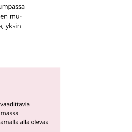
Jum­pas­sa
o­jen mu­
sa, yksin
 vaadittavia
emmassa
amalla alla olevaa