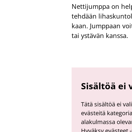
Net­ti­jump­pa on help­
teh­dään li­has­kun­to­
kaan. Jump­paan voit o
tai ys­tä­vän kans­sa.
Sisältöä ei
Tätä sisältöä ei va
evästeitä kategori
alakulmassa olevan
Hyväksy evästeet -