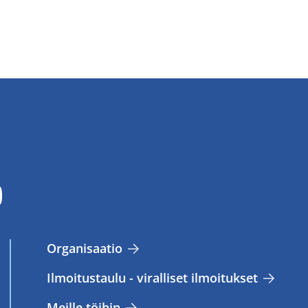
Or­ga­ni­saa­tio
Il­moi­tus­tau­lu - vi­ral­li­set il­moi­tuk­set
Meil­le töi­hin