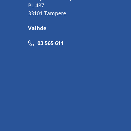
PL 487
33101 Tampere
Vaihde
Puhelinnumero
03 565 611