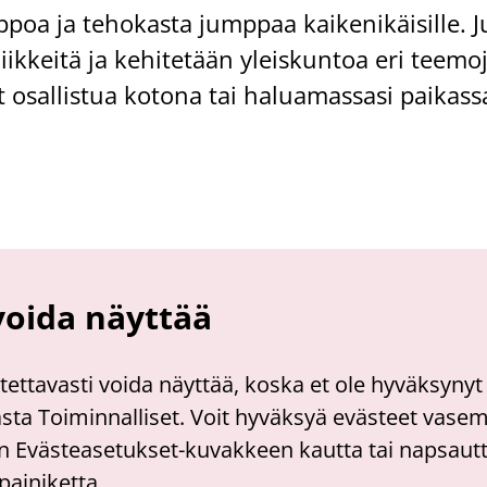
poa ja te­ho­kas­ta jump­paa kai­ke­ni­käi­sil­le. 
liik­kei­tä ja ke­hi­te­tään yleis­kun­toa eri tee­m
sal­lis­tua ko­to­na tai ha­lua­mas­sa­si pai­kas­
 voida näyttää
litettavasti voida näyttää, koska et ole hyväksynyt
asta Toiminnalliset. Voit hyväksyä evästeet vas
 Evästeasetukset-kuvakkeen kautta tai napsautt
painiketta.