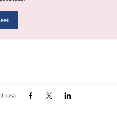
teet
diassa