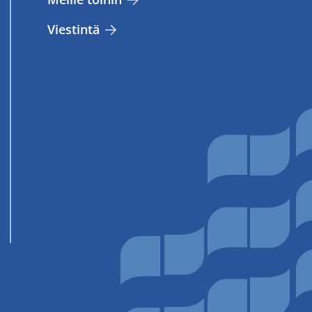
Vies­tin­tä