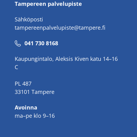
Tampereen palvelupiste
Sähköposti
tampereenpalvelupiste@tampere.fi
Puhelinnumero
041 730 8168
Kaupungintalo, Aleksis Kiven katu 14–16
C
PL 487
33101 Tampere
Avoinna
ma–pe klo 9–16