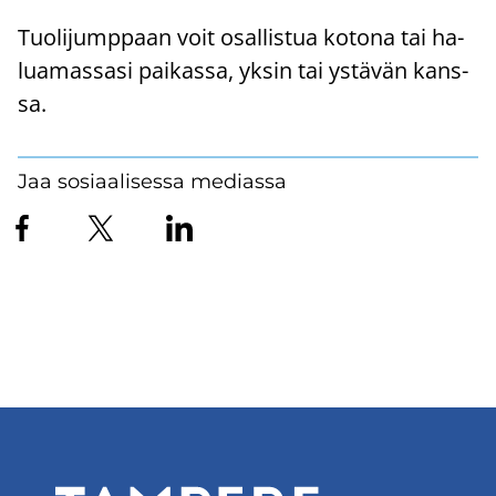
Tuo­li­jump­paan voit osal­lis­tua ko­to­na tai ha­
lua­mas­sa­si pai­kas­sa, yksin tai ys­tä­vän kans­
sa.
Jaa sosiaalisessa mediassa