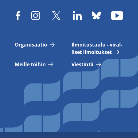
Or­ga­ni­saa­tio
Il­moi­tus­tau­lu - vi­ral­
li­set il­moi­tuk­set
Meil­le töi­hin
Vies­tin­tä