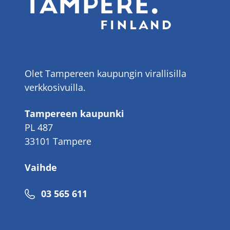
Olet Tampereen kaupungin virallisilla
verkkosivuilla.
Tampereen kaupunki
PL 487
33101 Tampere
Vaihde
Puhelinnumero
03 565 611