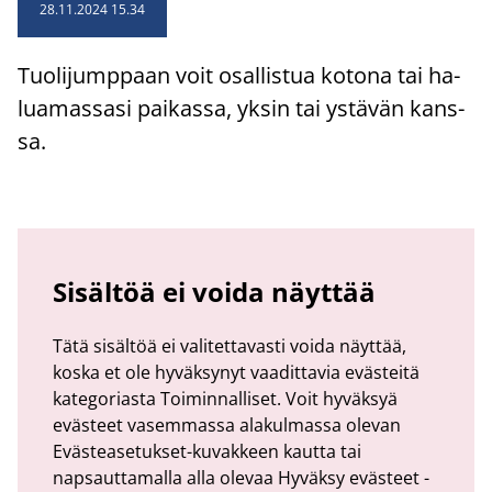
28.11.2024 15.34
Tuo­li­jump­paan voit osal­lis­tua ko­to­na tai ha­
lua­mas­sa­si pai­kas­sa, yksin tai ys­tä­vän kans­
sa.
Sisältöä ei voida näyttää
Tätä sisältöä ei valitettavasti voida näyttää,
koska et ole hyväksynyt vaadittavia evästeitä
kategoriasta Toiminnalliset. Voit hyväksyä
evästeet vasemmassa alakulmassa olevan
Evästeasetukset-kuvakkeen kautta tai
napsauttamalla alla olevaa Hyväksy evästeet -