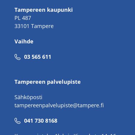
Tampereen kaupunki
PL 487
33101 Tampere
Vaihde
Puhelinnumero
03 565 611
Tampereen palvelupiste
Sähköposti
tampereenpalvelupiste@tampere.fi
Puhelinnumero
041 730 8168