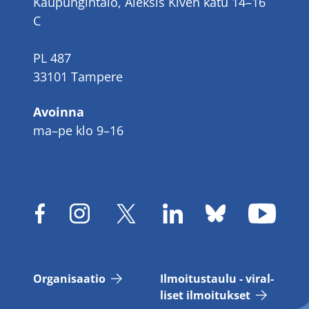
Kaupungintalo, Aleksis Kiven katu 14–16
C
PL 487
33101 Tampere
Avoinna
ma–pe klo 9–16
Or­ga­ni­saa­tio
Il­moi­tus­tau­lu - vi­ral­
li­set il­moi­tuk­set