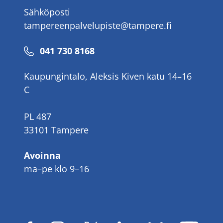
Sähköposti
tampereenpalvelupiste@tampere.fi
Puhelinnumero
041 730 8168
Kaupungintalo, Aleksis Kiven katu 14–16
C
PL 487
33101 Tampere
Avoinna
ma–pe klo 9–16