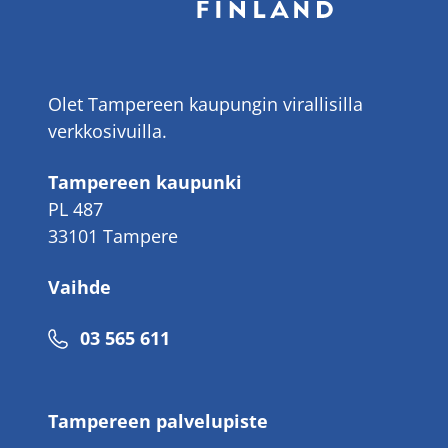
Olet Tampereen kaupungin virallisilla
verkkosivuilla.
Tampereen kaupunki
PL 487
33101 Tampere
Vaihde
Puhelinnumero
03 565 611
Tampereen palvelupiste