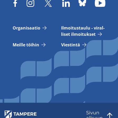
Or­ga­ni­saa­tio
Il­moi­tus­tau­lu - vi­ral­
li­set il­moi­tuk­set
Meil­le töi­hin
Vies­tin­tä
Sivun