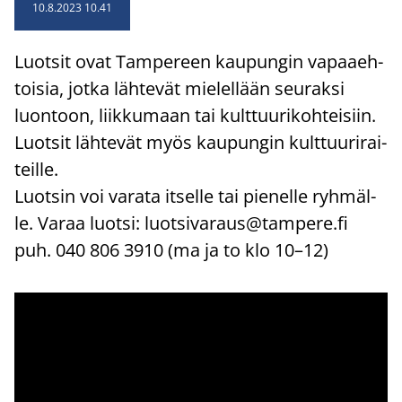
10.8.2023 10.41
Luot­sit ovat Tam­pe­reen kau­pun­gin va­paa­eh­
toi­sia, jotka läh­te­vät mie­lel­lään seu­rak­si
luon­toon, liik­ku­maan tai kult­tuu­ri­koh­tei­siin.
Luot­sit läh­te­vät myös kau­pun­gin kult­tuu­ri­rai­
teil­le.
Luot­sin voi va­ra­ta it­sel­le tai pie­nel­le ryh­mäl­
le. Varaa luot­si:
luot­si­va­raus@tam­pe­re.fi
puh. 040 806 3910 (ma ja to klo 10–12)
Sisältöä ei voida näyttää