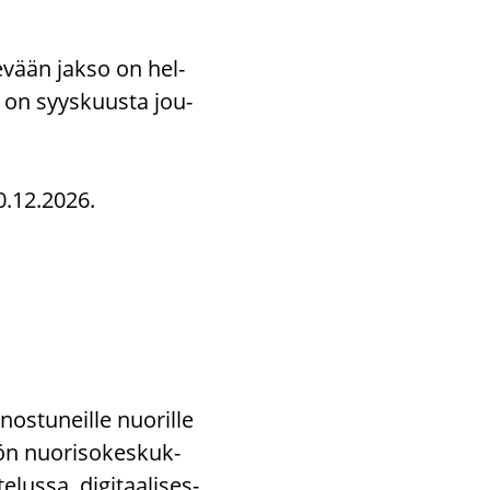
Ke­vään jakso on hel­
 on syys­kuus­ta jou­
20.12.2026.
nos­tu­neil­le nuo­ril­le
kiön nuo­ri­so­kes­kuk­
­lus­sa, di­gi­taa­li­ses­