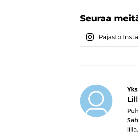
Seu­raa meit
Pa­jas­to Ins­t
Yks
Lil
Puh
Säh
lil