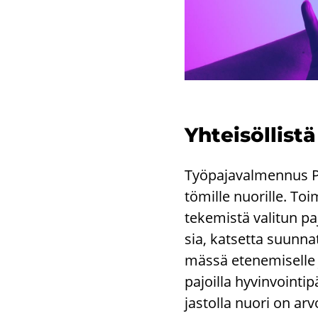
Yh­tei­söl­lis­
Työ­pa­ja­val­men­nus Pa­
tö­mil­le nuo­ril­le. To
te­ke­mis­tä va­li­tun p
sia, kat­set­ta suun­na
mäs­sä ete­ne­mi­sel­le j
pa­joil­la hy­vin­voin­ti
jas­tol­la nuori on ar­