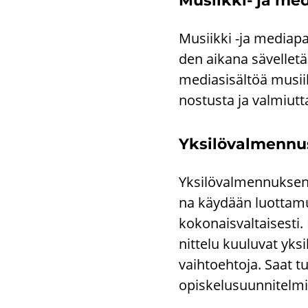
Musiikki-​ ja me­d
Musiik­ki -ja me­dia­pa
den ai­ka­na sä­vel­le­t
me­dia­si­säl­töä musii­k
nos­tus­ta ja val­miut­ta
Yk­si­lö­val­men­nu
Yk­si­lö­val­men­nuk­se
na käy­dään luot­ta­muk­
ko­ko­nais­val­tai­ses­ti
nit­te­lu kuu­lu­vat yk
vaih­toeh­to­ja. Saat
opis­ke­lusuun­ni­tel­m