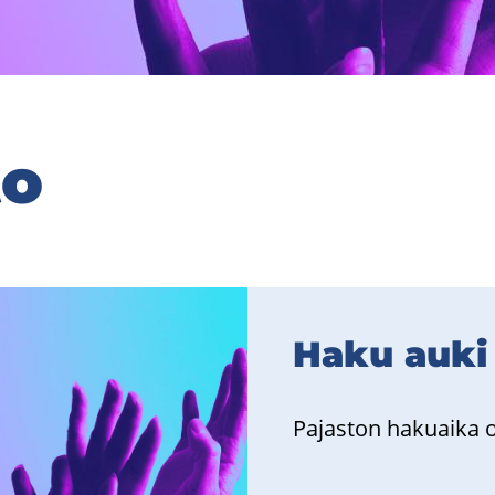
to
Haku auki
Pa­jas­ton ha­kuai­ka