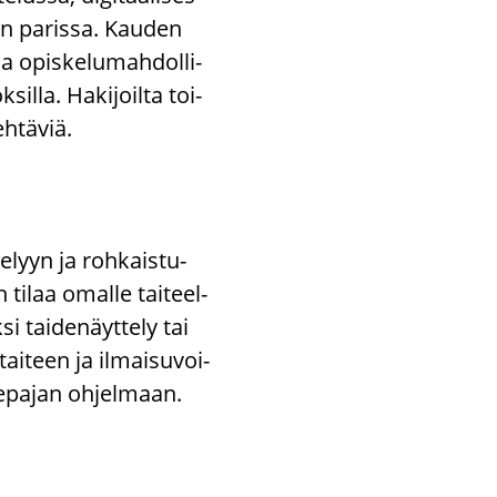
tien pa­ris­sa. Kau­den
a opis­ke­lu­mah­dol­li­
sil­la. Ha­ki­joil­ta toi­
h­tä­viä.
te­lyyn ja roh­kais­tu­
n tilaa omal­le tai­teel­
­si tai­de­näyt­te­ly tai
­tai­teen ja il­mai­su­voi­
e­pa­jan oh­jel­maan.