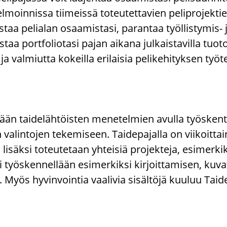
el­moin­nis­sa tii­meis­sä to­teu­tet­ta­vien pe­li­pro­jek­
s­taa pe­lia­lan osaa­mis­ta­si, pa­ran­taa työllistymis-​ j
aa port­fo­lio­ta­si pajan ai­ka­na jul­kais­ta­vil­la tuo­tok­
val­miut­ta ko­keil­la eri­lai­sia pe­li­ke­hi­tyk­sen työ­te
y­tään tai­de­läh­töis­ten me­ne­tel­mien avul­la työs­ken­
­lin­to­jen te­ke­mi­seen. Tai­de­pa­jal­la on vii­koit­tai
e, li­säk­si to­teu­te­taan yh­tei­siä pro­jek­te­ja, esi­mer­kik
­si työs­ken­nel­lään esi­mer­kik­si kir­joit­ta­mi­sen, ku­va
 hy­vin­voin­tia vaa­li­via si­säl­tö­jä kuu­luu Tai­d