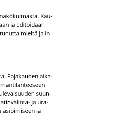
 nä­kö­kul­mas­ta. Kau­
taan ja edi­toi­daan
tu­nut­ta miel­tä ja in­
a. Pa­ja­kau­den ai­ka­
­män­ti­lan­tee­seen
 tu­le­vai­suu­den suun­
atinvalinta-​ ja ura­
 asioi­mi­seen ja