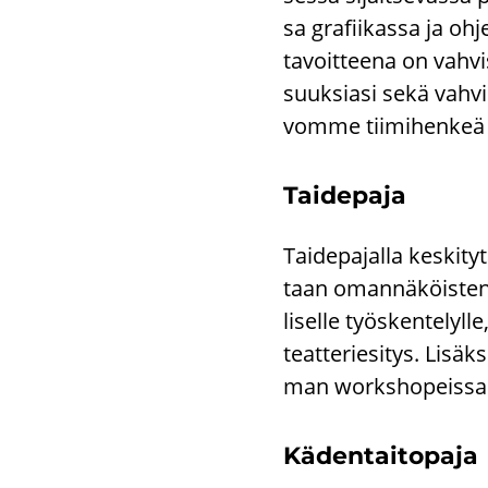
sa gra­fii­kas­sa ja oh­j
ta­voit­tee­na on vah­vi
suuk­sia­si sekä vah­vis­t
vom­me tii­mi­hen­keä ja 
Tai­de­pa­ja
Tai­de­pa­jal­la kes­ki­t
taan oman­nä­köis­ten va
li­sel­le työs­ken­te­lyl­l
teat­te­rie­si­tys. Li­säk
man workshopeissa. Myös
Kä­den­tai­to­pa­ja