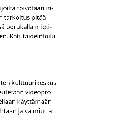
­joil­ta toi­vo­taan in­
on tar­koi­tus pitää
ä po­ru­kal­la mie­ti­
n. Ka­tu­tai­dein­toi­lu
­ten kult­tuu­ri­kes­kus
eu­te­taan vi­deo­pro­
­tel­laan käyt­tä­mään
koh­taan ja val­miut­ta