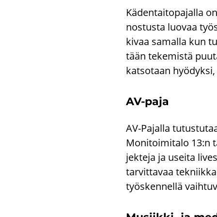
Kä­den­tai­to­pa­jal­la o
nos­tus­ta luo­vaa työs­
kivaa sa­mal­la kun tu­t
tään te­ke­mis­tä puu­ta
kat­so­taan hyö­dyk­si,
AV-​paja
AV-​Pajalla tu­tus­tu­ta
Mo­ni­toi­mi­ta­lo 13:n 
jek­te­ja ja usei­ta li­
tar­vit­ta­vaa tek­niik­k
työs­ken­nel­lä vaih­tu­v