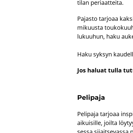
tilan pe­ri­aat­tei­ta.
Pa­jas­to tar­jo­aa kak
mi­kuus­ta tou­ko­kuu­
lu­kuu­hun, haku au­ke
Haku syk­syn kau­del­l
Jos ha­luat tulla tu­t
Pe­li­pa­ja
Pe­li­pa­ja tar­jo­aa ins­
ai­kui­sil­le, joil­ta löy
ses­sa si­jait­se­vas­sa p