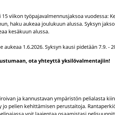
si 15 vii­kon työ­pa­ja­val­men­nus­jak­soa vuo­des­sa: 
hun, haku au­ke­aa jou­lu­kuun alus­sa. Syk­syn jakso
­aa ke­sä­kuun alus­sa.
e au­ke­aa 1.6.2026. Syk­syn kausi pi­de­tään 7.9. - 
us­tu­maan, ota yh­teyt­tä yk­si­lö­val­men­ta­jiin!
pi­roi­van ja kan­nus­ta­van ym­pä­ris­tön pe­lia­las­ta kiin­
­tyy jo pe­lien ke­hit­tä­mi­sen pe­rus­tai­to­ja. Ran­ta­per­
e­li­pa­jas­sa voit laa­jen­taa osaa­mis­ta­si pe­li­suun­nit­te