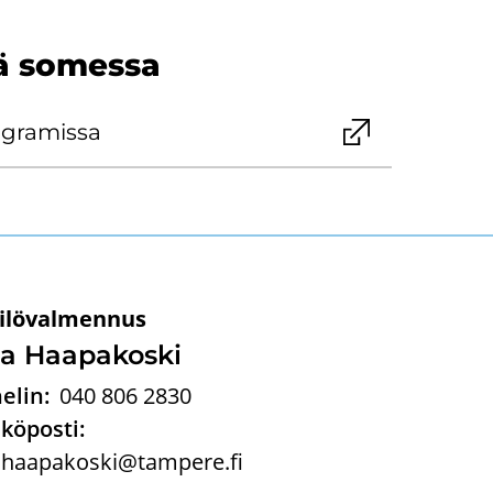
ä so­mes­sa
a­gra­mis­sa
ilövalmennus
la Haa­pa­kos­ki
elin:
040 806 2830
köposti:
la.haapakoski@tampere.fi