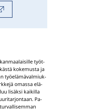
kan­maa­lai­sil­le työt­
e­käs­tä ko­ke­mus­ta ja
ään työ­elä­mä­val­miuk­
rk­ke­jä omas­sa elä­
u li­säk­si kai­kil­la
uu­ri­tar­jon­taan. Pa­
tur­val­li­sem­man