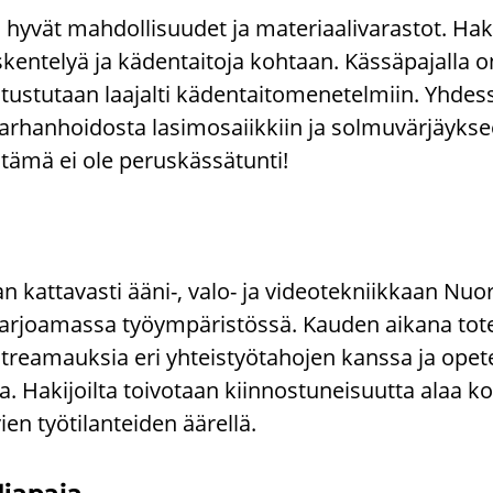
n hyvät mah­dol­li­suu­det ja ma­te­ri­aa­li­va­ras­tot. Ha­ki
ken­te­lyä ja kä­den­tai­to­ja koh­taan. Käs­sä­pa­jal­la 
us­tu­taan laa­jal­ti kä­den­tai­to­me­ne­tel­miin. Yh­des­s
r­han­hoi­dos­ta la­si­mo­saiik­kiin ja sol­mu­vär­jäyk­see
 tämä ei ole pe­rus­käs­sä­tun­ti!
an kat­ta­vas­ti ääni-, valo- ja vi­deo­tek­niik­kaan Nuor
tar­joa­mas­sa työym­pä­ris­tös­sä. Kau­den ai­ka­na to­t
ve­strea­mauk­sia eri yh­teis­työ­ta­ho­jen kans­sa ja ope
aa. Ha­ki­joil­ta toi­vo­taan kiin­nos­tu­nei­suut­ta alaa 
ien työ­ti­lan­tei­den ää­rel­lä.