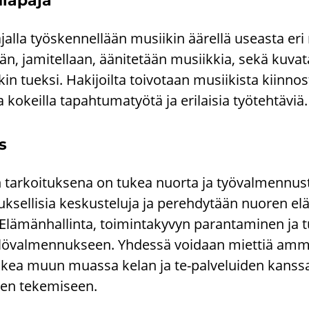
ia­pa­ja
­jal­la työs­ken­nel­lään musii­kin ää­rel­lä useas­ta eri
ään, ja­mi­tel­laan, ää­ni­te­tään musiik­kia, sekä ku­va­
in tuek­si. Ha­ki­joil­ta toi­vo­taan musii­kis­ta kiin­nos­
 ko­keil­la ta­pah­tu­ma­työ­tä ja eri­lai­sia työ­teh­tä­viä.
s
n tar­koi­tuk­se­na on tukea nuor­ta ja työ­val­men­nus­t
sel­li­sia kes­kus­te­lu­ja ja pe­reh­dy­tään nuo­ren elä
. Elä­män­hal­lin­ta, toi­min­ta­ky­vyn pa­ran­ta­mi­nen ja
­si­lö­val­men­nuk­seen. Yh­des­sä voi­daan miet­tiä amm
 tukea muun muas­sa kelan ja te-​palveluiden kans­sa
ien te­ke­mi­seen.