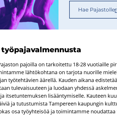
Hae Pa­jas­tol­le
tä työ­pa­ja­val­men­nus­ta
jas­ton pa­joil­la on tar­koi­tet­tu 18-28 vuo­tiail­le pir­
i­min­tam­me läh­tö­koh­ta­na on tar­jo­ta nuo­ril­le mie­l
ajan työ­teh­tä­vien ää­rel­lä. Kau­den ai­ka­na edis­te­t
­taan tu­le­vai­suu­teen ja luo­daan yh­des­sä as­kel­me
a it­se­tun­te­muk­sen li­sään­ty­mi­sel­le. Kau­teen kuu­lu
­päi­viä ja tu­tus­tu­mis­ta Tam­pe­reen kau­pun­gin kult­t
vo­kas osa työyh­tei­söä ja toi­min­tam­me nou­dat­taa 