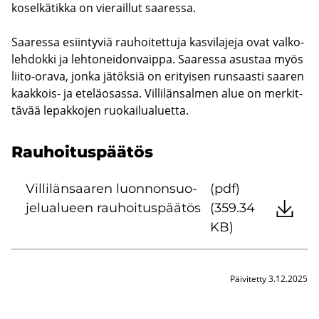
ko­sel­kä­tik­ka on vie­rail­lut saa­res­sa.
Saa­res­sa esiin­ty­viä rau­hoi­tet­tu­ja kas­vi­la­je­ja ovat val­ko­
leh­dok­ki ja leh­to­nei­don­vaip­pa. Saa­res­sa asus­taa myös
liito-​orava, jonka jä­tök­siä on eri­tyi­sen run­saas­ti saa­ren
kaakkois-​ ja ete­lä­osas­sa. Vil­li­län­sal­men alue on mer­kit­
tä­vää le­pak­ko­jen ruo­kai­lua­luet­ta.
Rau­hoi­tus­pää­tös
Vil­li­län­saa­ren luon­non­suo­
(pdf)
je­lua­lu­een rau­hoi­tus­pää­tös
(359.34
KB)
Päivitetty 3.12.2025