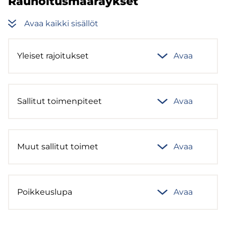
Rau­hoi­tus­mää­räyk­set
Avaa kaik­ki si­säl­löt
Ylei­set ra­joi­tuk­set
Avaa
Sal­li­tut toi­men­pi­teet
Avaa
Muut sal­li­tut toi­met
Avaa
Poik­keus­lu­pa
Avaa