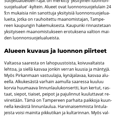
Suo­je­lua­luei­den rajat on mer­kit­ty ’yk­si­tyi­nen luon­non­
suo­je­lua­lue’ -​kyltein. Alu­eet ovat luon­non­suo­je­lu­lain 24
§:n mu­kai­sia niin sa­not­tu­ja yk­si­tyi­siä luon­non­suo­je­lua­
luei­ta, jotka on rau­hoi­tet­tu maa­no­mis­ta­jan, Tam­pe­
reen kau­pun­gin ha­ke­muk­ses­ta. Kau­pun­ki rin­nas­te­taan
yk­si­tyi­seen maa­no­mis­tuk­seen ero­tuk­se­na val­tion mai­
den luon­non­suo­je­lua­lueis­ta.
Alu­een ku­vaus ja luon­non piir­teet
Val­tao­sa saa­res­ta on la­ho­puus­tois­ta, koi­vu­val­tais­ta
leh­toa, ja siel­lä kas­vaa jon­kin ver­ran kuusia ja män­ty­jä.
Myös Pir­kan­maan vas­tuu­la­jia, ky­nä­ja­la­vaa, kas­vaa alu­
eel­la. Al­ku­ke­säs­tä var­hain aa­mul­la saa­res­sa kuu­luu
kor­via huu­maa­va lin­nun­lau­lu­kon­sert­ti, kun ker­tut, ras­
taat, sie­pot, tiai­set, pei­pot ja pa­ju­lin­nut kuu­lut­ta­vat re­
vii­rei­tään. Tämä on Tam­pe­reen par­hai­ta paik­ko­ja kuun­
nel­la ke­väis­tä lin­nun­lau­lua. Har­vi­nai­sem­mis­ta lin­tu­la­
jeis­ta voisi mai­ni­ta pik­ku­ti­kan ja kul­ta­rin­nan. Myös val­