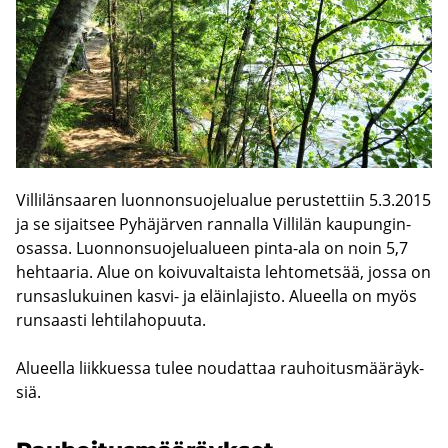
Vil­li­län­saa­ren luon­non­suo­je­lua­lue pe­rus­tet­tiin 5.3.2015
ja se si­jait­see Py­hä­jär­ven ran­nal­la Vil­li­län kau­pun­gin­
osas­sa. Luon­non­suo­je­lua­lu­een pinta-​ala on noin 5,7
heh­taa­ria. Alue on koi­vu­val­tais­ta leh­to­met­sää, jossa on
run­sas­lu­kui­nen kasvi-​ ja eläin­la­jis­to. Alu­eel­la on myös
run­saas­ti leh­ti­la­ho­puu­ta.
Alu­eel­la liik­kues­sa tulee nou­dat­taa rau­hoi­tus­mää­räyk­
siä.