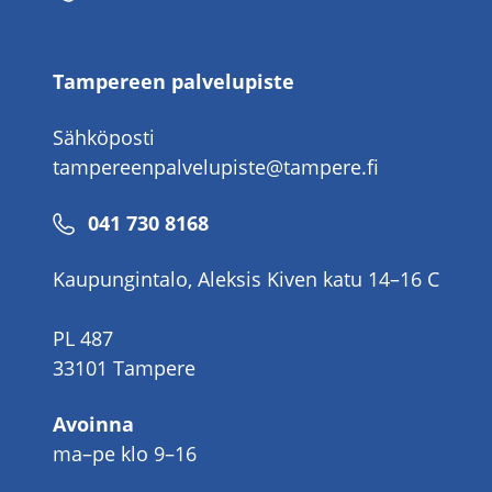
Tampereen palvelupiste
Sähköposti
tampereenpalvelupiste@tampere.fi
Puhelinnumero
041 730 8168
Kaupungintalo, Aleksis Kiven katu 14–16 C
PL 487
33101 Tampere
Avoinna
ma–pe klo 9–16