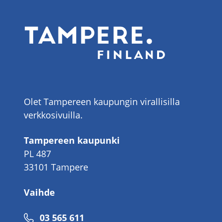
Olet Tampereen kaupungin virallisilla
verkkosivuilla.
Tampereen kaupunki
PL 487
33101 Tampere
Vaihde
Puhelinnumero
03 565 611