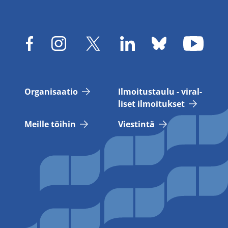
Or­ga­ni­saa­tio
Il­moi­tus­tau­lu - vi­ral­
li­set il­moi­tuk­set
Meil­le töi­hin
Vies­tin­tä