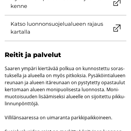
ken­ne
Katso luon­non­suo­je­lua­lu­een ra­jaus
kar­tal­la
Rei­tit ja pal­ve­lut
Saa­ren ym­pä­ri kier­tä­vää pol­kua on kun­nos­tet­tu so­ras­
tuk­sel­la ja alu­eel­la on myös pit­kok­sia. Py­sä­köin­tia­lu­een
reu­naan ja alu­een itä­reu­naan on pys­ty­tet­ty opas­tau­lut
ker­to­maan alu­een mo­ni­puo­li­ses­ta luon­nos­ta. Mo­ni­
muo­toi­suu­den li­sää­mi­sek­si alu­eel­le on si­joi­tet­tu pik­ku­
lin­nun­pönt­tö­jä.
Vil­li­län­saa­res­sa on ui­ma­ran­ta park­ki­paik­koi­neen.