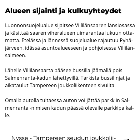
Alu­een si­jain­ti ja kul­ku­yh­tey­det
Luon­non­suo­je­lua­lue si­jait­see Vil­li­län­saa­ren län­sio­sas­sa
ja kä­sit­tää saa­ren vi­he­ra­lu­een ui­ma­ran­taa lu­kuun ot­ta­
mat­ta. Ete­läs­sä ja län­nes­sä suo­je­lua­lue ra­jau­tuu Py­hä­
jär­veen, idäs­sä asun­toa­lu­ee­seen ja poh­joi­ses­sa Vil­li­län­
sal­meen.
Lä­hel­le Vil­li­län­saar­ta pää­see bus­sil­la jää­mäl­lä pois
Salmenranta-​kadun lä­het­ty­vil­lä. Tar­kis­ta bus­si­lin­jat ja
ai­ka­tau­lut Tam­pe­reen jouk­ko­lii­ken­teen si­vuil­ta.
Omal­la au­tol­la tul­taes­sa auton voi jät­tää park­kiin Sal­
men­ran­ta -​nimisen kadun pääs­sä ole­val­le park­ki­pai­kal­
le.
Nysse - Tam­pe­reen seu­dun jouk­ko­lii­