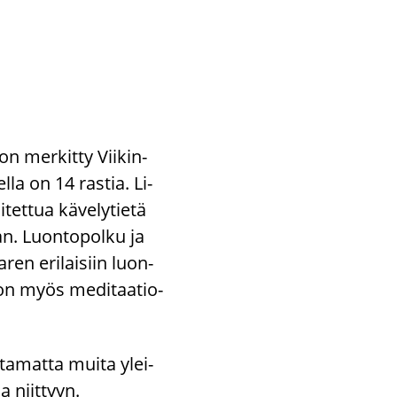
on mer­kit­ty Vii­kin­
l­la on 14 ras­tia. Li­
tet­tua kä­ve­ly­tie­tä
an. Luon­to­pol­ku ja
­ren eri­lai­siin luon­
ä on myös me­di­taa­tio­
t­ta­mat­ta muita ylei­
ja niit­tyyn.