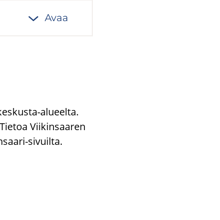
Avaa
keskusta-​alueelta.
Tie­toa Vii­kin­saa­ren
insaari-​sivuilta.