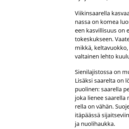
Vii­kin­saa­rel­la kas­v
nas­sa on komea luon­n
een kas­vil­li­suus on 
to­kes­kuk­seen. Vaa­te
mik­kä, kel­ta­vuok­ko,
val­tai­nen lehto kuu­l
Sie­ni­la­jis­tos­sa on mu
Li­säk­si saa­rel­ta on 
puo­li­nen: saa­rel­la p
joka lie­nee saa­rel­la 
rel­la on vähän. Suo­je­l
itä­pääs­sä si­jait­se­vii
ja nuo­li­hauk­ka.