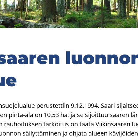
n­saa­ren luon­no
lue
­suo­je­lua­lue pe­rus­tet­tiin 9.12.1994. Saari si­jait­see
een pinta-​ala on 10,53 ha, ja se si­joit­tuu saa­ren l
n rau­hoi­tuk­sen tar­koi­tus on taata Vii­kin­saa­ren lu
uon­non säi­lyt­tä­mi­nen ja oh­ja­ta alu­een kä­vi­jöi­den v