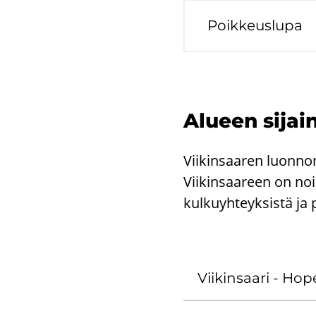
Poik­keus­lu­pa
Alu­een si­jain
Vii­kin­saa­ren luon­n
Vii­kin­saa­reen on noi
kul­ku­yh­teyk­sis­tä ja 
Vii­kin­saa­ri - Ho­pe