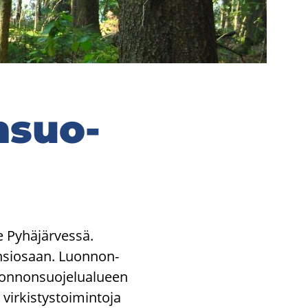
n­suo­
 Py­hä­jär­ves­sä.
än­sio­saan. Luon­non­
on­non­suo­je­lua­lu­een
ir­kis­tys­toi­min­to­ja