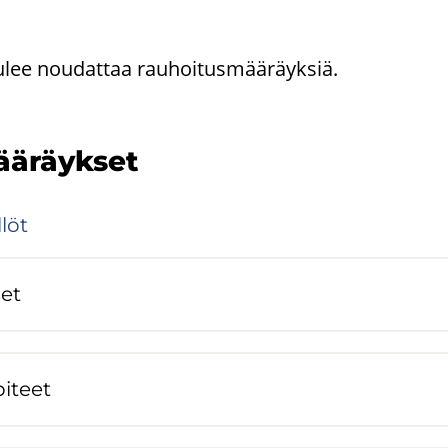
tulee nou­dat­taa rau­hoi­tus­mää­räyk­siä.
ää­räyk­set
­löt
set
pi­teet