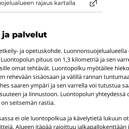
je­lua­lu­een ra­jaus kar­tal­la
 ja pal­ve­lut
etkeily-​ ja ope­tus­koh­de. Luon­non­suo­je­lua­lu­eel­la 
Luon­to­po­lun pi­tuus on 1,3 ki­lo­met­riä ja sen var­re
­sil­le omat teh­tä­vät. Luon­to­pol­ku myö­täi­lee hie­koi­
­ren re­he­vään si­sä­osaan ja vä­lil­lä ran­nan tun­tu­ma
 lähes saa­ren ym­pä­ri ja sen var­rel­la voi tu­tus­tua saa
­li­suu­teen ja lin­nus­toon. Luon­to­po­lun yh­tey­des­s
a on seit­se­män ras­tia.
osas­sa ei ole luon­to­pol­kua ja kä­ve­ly­tie­tä lu­kuun o
eit­te­jä. Alu­een itä­pää ra­joit­tuu jal­ka­pal­lo­kent­tään 