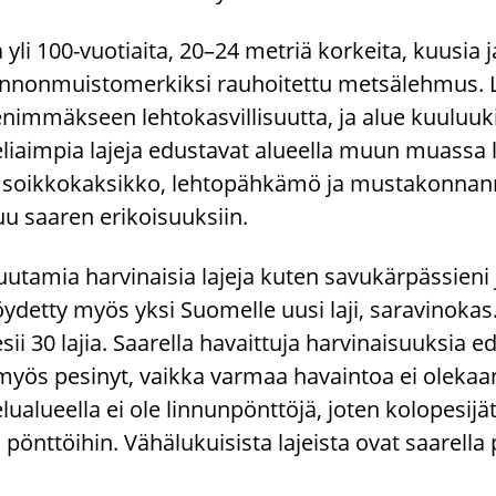
aa yli 100-​vuotiaita, 20–24 met­riä kor­kei­ta, kuusia ja
on­muis­to­mer­kik­si rau­hoi­tet­tu met­sä­leh­mus. L
enim­mäk­seen leh­to­kas­vil­li­suut­ta, ja alue kuu­lu
­liaim­pia la­je­ja edus­ta­vat alu­eel­la muun muas­sa 
 soik­ko­kak­sik­ko, leh­to­päh­kä­mö ja mus­ta­kon­nan­m
uu saa­ren eri­koi­suuk­siin.
u­ta­mia har­vi­nai­sia la­je­ja kuten sa­vu­kär­päs­sie­ni ja
löy­det­ty myös yksi Suo­mel­le uusi laji, sa­ra­vi­no­ka
esii 30 lajia. Saa­rel­la ha­vait­tu­ja har­vi­nai­suuk­sia
myös pe­si­nyt, vaik­ka var­maa ha­vain­toa ei ole­kaan. 
ua­lu­eel­la ei ole lin­nun­pönt­tö­jä, joten ko­lo­pe­si­jä
n pönt­töi­hin. Vä­hä­lu­kui­sis­ta la­jeis­ta ovat saa­rel­la 