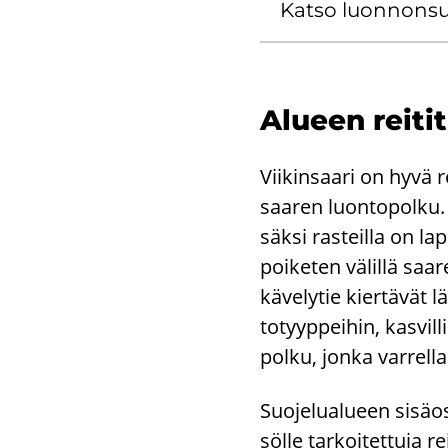
Katso luon­non­suo­
Alu­een rei­tit
Vii­kin­saa­ri on hyvä r
saa­ren luon­to­pol­ku. 
säk­si ras­teil­la on lap
poi­ke­ten vä­lil­lä saa
kä­ve­ly­tie kier­tä­vät
to­tyyp­pei­hin, kas­vil
pol­ku, jonka var­rel­l
Suo­je­lua­lu­een si­sä­
söl­le tar­koi­tet­tu­ja r