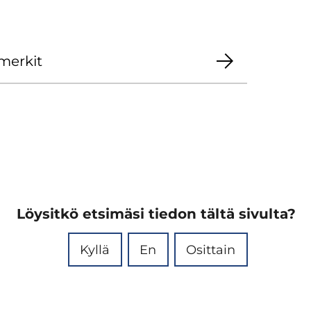
mer­kit
Löysitkö etsimäsi tiedon tältä sivulta?
Kyllä
En
Osittain