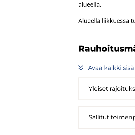
alu­eel­la.
Alu­eel­la liik­kues­sa 
Rau­hoi­tus­m
Avaa kaik­ki si­säl
Ylei­set ra­joi­tuk­
Sal­li­tut toi­men­