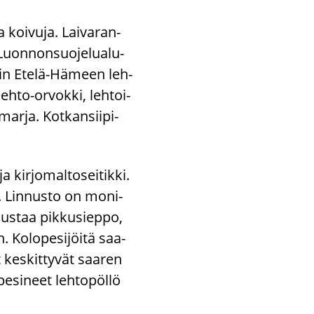
 koi­vu­ja. Lai­va­ran­
uon­non­suo­je­lua­lu­
u­kin Etelä-​Hämeen leh­
lehto-​orvokki, leh­toi­
ar­ja. Kot­kan­sii­pi­
 kir­jo­mal­to­sei­tik­ki.
s. Lin­nus­to on mo­ni­
 edus­taa pik­kusiep­po,
Ko­lo­pe­si­jöi­tä saa­
t kes­kit­ty­vät saa­ren
pe­si­neet leh­to­pöl­lö