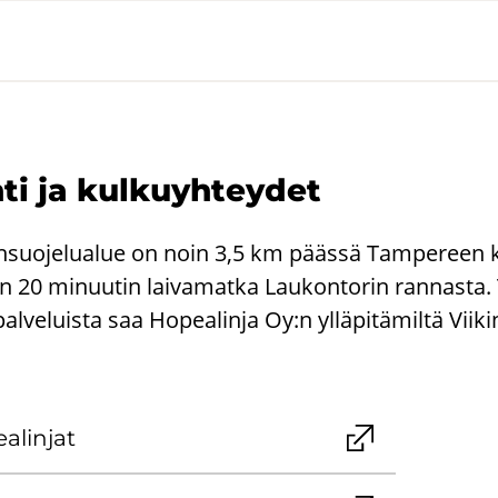
­ti ja kul­ku­yh­tey­det
on­suo­je­lua­lue on noin 3,5 km pääs­sä Tam­pe­reen 
n 20 mi­nuu­tin lai­va­mat­ka Lau­kon­to­rin ran­nas­ta. 
pal­ve­luis­ta saa Ho­pea­lin­ja Oy:n yl­lä­pi­tä­mil­tä Viik
a­lin­jat