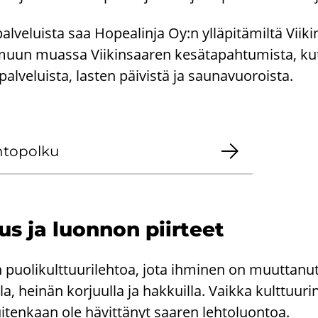
al­ve­luis­ta saa Ho­pea­lin­ja Oy:n yl­lä­pi­tä­mil­tä Viiki
un muas­sa Vii­kin­saa­ren ke­sä­ta­pah­tu­mis­ta, kut
la­pal­ve­luis­ta, las­ten päi­vis­tä ja sau­na­vuo­rois­ta.
­to­pol­ku
us ja luon­non piir­teet
puo­li­kult­tuu­ri­leh­toa, jota ih­mi­nen on muut­ta­nut
­la, hei­nän kor­juul­la ja hak­kuil­la. Vaik­ka kult­tuu­ri
i­ten­kaan ole hä­vit­tä­nyt saa­ren leh­to­luon­toa.