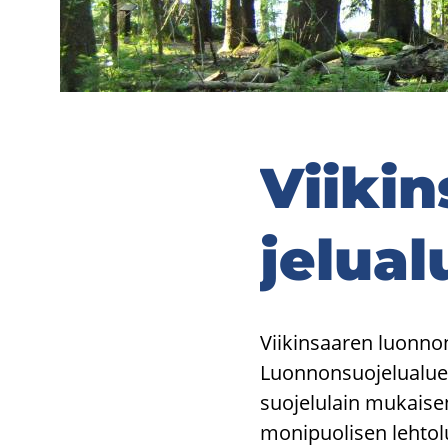
Vii­ki
je­lua­
Vii­kin­saa­ren luon­non
Luon­non­suo­je­lua­lu­
suo­je­lu­lain mu­kai­se
mo­ni­puo­li­sen leh­to­l