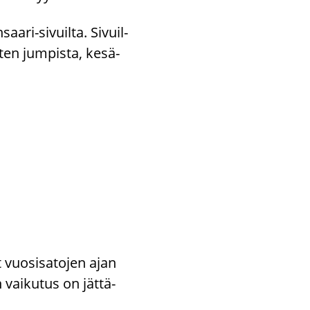
nsaari-​sivuilta. Si­vuil­
en jum­pis­ta, ke­sä­
 vuo­si­sa­to­jen ajan
n vai­ku­tus on jät­tä­