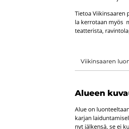
Tie­toa Vii­kin­saa­ren p
la ker­ro­taan myös mu
teat­te­ris­ta, ra­vin­to­
Vii­kin­saa­ren luon
Alu­een ku­va
Alue on luon­teel­taan 
kar­jan lai­dun­ta­mi­sel
nyt jäl­ken­sä, se ei ku