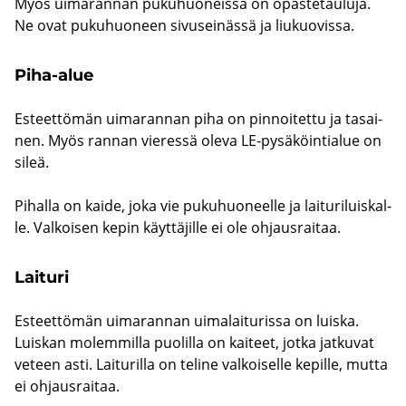
Myös ui­ma­ran­nan pu­ku­huo­neis­sa on opas­te­tau­lu­ja.
Ne ovat pu­ku­huo­neen si­vusei­näs­sä ja liu­kuo­vis­sa.
Piha-​alue
Es­teet­tö­män ui­ma­ran­nan piha on pin­noi­tet­tu ja ta­sai­
nen. Myös ran­nan vie­res­sä oleva LE-​pysäköintialue on
sileä.
Pi­hal­la on kaide, joka vie pu­ku­huo­neel­le ja lai­tu­ri­luis­kal­
le. Val­koi­sen kepin käyt­tä­jil­le ei ole oh­jaus­rai­taa.
Lai­tu­ri
Es­teet­tö­män ui­ma­ran­nan ui­ma­lai­tu­ris­sa on luis­ka.
Luis­kan mo­lem­mil­la puo­lil­la on kai­teet, jotka jat­ku­vat
ve­teen asti. Lai­tu­ril­la on te­li­ne val­koi­sel­le ke­pil­le, mutta
ei oh­jaus­rai­taa.