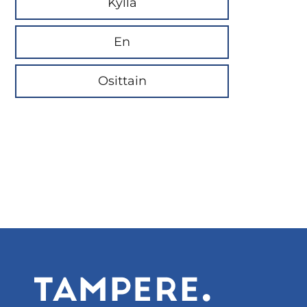
Kyllä
En
Osittain