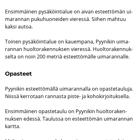
En­sim­mäi­nen py­sä­köin­tia­lue on aivan es­teet­tö­män ui­
ma­ran­nan pu­ku­huo­nei­den vie­res­sä. Sii­hen mah­tuu
kaksi autoa.
Toi­nen py­sä­köin­tia­lue on kau­em­pa­na, Pyy­ni­kin ui­ma­
ran­nan huol­to­ra­ken­nuk­sen vie­res­sä. Huol­to­ra­ken­nuk­
sel­ta on noin 200 met­riä es­teet­tö­mäl­le ui­ma­ran­nal­le.
Opas­teet
Pyy­ni­kin es­teet­tö­mäl­lä ui­ma­ran­nal­la on opas­te­tau­lu­ja.
Niis­sä ker­ro­taan ran­nas­ta piste-​ ja ko­ho­kir­joi­tuk­sel­la.
En­sim­mäi­nen opas­te­tau­lu on Pyy­ni­kin huol­to­ra­ken­
nuk­sen edes­sä. Tau­lus­sa on es­teet­tö­män ui­ma­ran­nan
kart­ta.