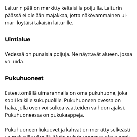
Lai­tu­rin pää on mer­kit­ty kel­tai­sil­la poi­juil­la. Lai­tu­rin
pääs­sä ei ole ää­ni­ma­jak­kaa, jotta nä­kö­vam­mai­nen ui­
ma­ri löy­täi­si ta­kai­sin lai­tu­ril­le.
Uin­tia­lue
Ve­des­sä on pu­nai­sia poi­ju­ja. Ne näyt­tä­vät alu­een, jossa
voi uida.
Pu­ku­huo­neet
Es­teet­tö­mäl­lä ui­ma­ran­nal­la on oma pu­ku­huo­ne, joka
sopii kai­kil­le su­ku­puo­lil­le. Pu­ku­huo­neen oves­sa on
haka, jolla oven voi sul­kea vaat­tei­den vaih­don ajak­si.
Pu­ku­huo­nees­sa on pu­ku­kaap­pe­ja.
Pu­ku­huo­neen liu­kuo­vet ja kah­vat on mer­kit­ty sel­keäs­ti
voi­mak­kail­la vä­reil­lä. Myös pu­ku­huo­nees­sa oleva penk­