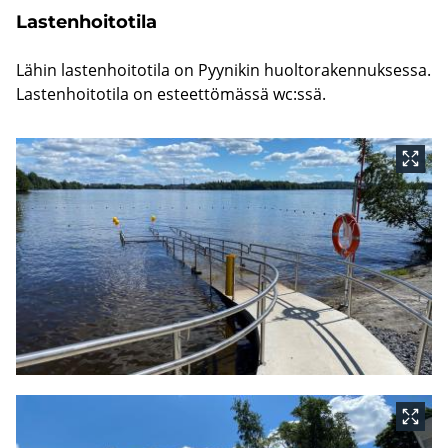
Las­ten­hoi­to­ti­la
Lähin las­ten­hoi­to­ti­la on Pyy­ni­kin huol­to­ra­ken­nuk­ses­sa.
Las­ten­hoi­to­ti­la on es­teet­tö­mäs­sä wc:ssä.