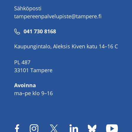
Sähköposti
tampereenpalvelupiste@tampere.fi
Puhelinnumero
041 730 8168
Kaupungintalo, Aleksis Kiven katu 14–16 C
PL 487
33101 Tampere
Avoinna
ma–pe klo 9–16