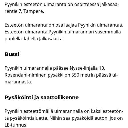
Pyy­ni­kin es­tee­tön ui­ma­ran­ta on osoit­tees­sa Jal­ka­saa­
ren­tie 7, Tam­pe­re.
Es­tee­tön ui­ma­ran­ta on osa laa­jaa Pyy­ni­kin ui­ma­ran­taa.
Es­tee­tön ui­ma­ran­ta Pyy­ni­kin ui­ma­ran­nan va­sem­mal­la
puo­lel­la, lä­hel­lä Jal­ka­saar­ta.
Bussi
Pyy­ni­kin ui­ma­ran­nal­le pää­see Nysse-​linjalla 10.
Rosendahl-​niminen py­säk­ki on 550 met­rin pääs­sä ui­
ma­ran­nas­ta.
Py­sä­köin­ti ja saat­to­lii­ken­ne
Pyy­ni­kin es­teet­tö­mäl­lä ui­ma­ran­nal­la on kaksi es­tee­tön­
tä py­sä­köin­tia­luet­ta. Nii­hin saa py­sä­köi­dä auton, jos on
LE-​tunnus.