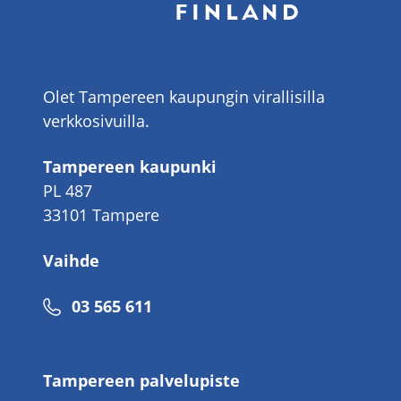
Olet Tampereen kaupungin virallisilla
verkkosivuilla.
Tampereen kaupunki
PL 487
33101 Tampere
Vaihde
Puhelinnumero
03 565 611
Tampereen palvelupiste