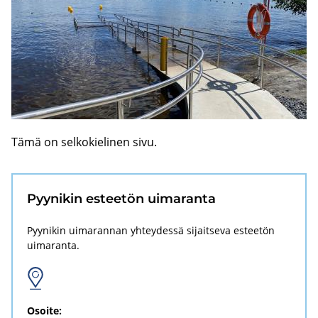
Tämä on sel­ko­kie­li­nen sivu.
Pyy­ni­kin es­tee­tön ui­ma­ran­ta
Pyynikin uimarannan yhteydessä sijaitseva esteetön
uimaranta.
Osoi­te: