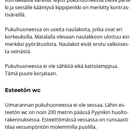
ki ja sei­näl­le kään­ty­vä kip­pi­penk­ki on mer­kit­ty kont­ras­
ti­vä­reil­lä.
Pu­ku­huo­nees­sa on usei­ta nau­la­koi­ta, jotka ovat eri
kor­keuk­sil­la. Ma­ta­lal­la ole­vaan nau­lak­koon ulot­tuu esi­
mer­kik­si pyö­rä­tuo­lis­ta. Nau­la­kot eivät erotu val­koi­ses­
ta sei­näs­tä.
Pu­ku­huo­nees­sa ei ole säh­köä eikä kat­to­lamp­pua.
Tämä puute kor­ja­taan.
Es­tee­tön wc
Ui­ma­ran­nan pu­ku­huo­nees­sa ei ole ves­saa. Lähin es­
tee­tön wc on noin 200 met­rin pääs­sä Pyy­ni­kin huol­to­
ra­ken­nuk­ses­sa. Es­teet­tö­mäs­sä ves­sas­sa on run­saas­ti
tilaa ves­san­pön­tön mo­lem­mil­la puo­lil­la.