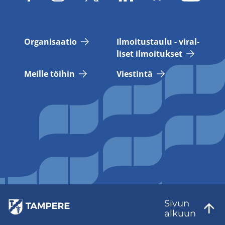
Or­ga­ni­saa­tio
Il­moi­tus­tau­lu - vi­ral­
li­set il­moi­tuk­set
Meil­le töi­hin
Vies­tin­tä
Sivun
al­kuun