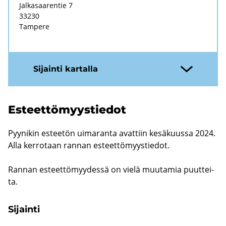
Jal­ka­saa­ren­tie 7
33230
Tam­pe­re
Si­jain­ti kar­tal­la
Es­teet­tö­myys­tie­dot
Pyy­ni­kin es­tee­tön ui­ma­ran­ta avat­tiin ke­sä­kuus­sa 2024.
Alla ker­ro­taan ran­nan es­teet­tö­myys­tie­dot.
Ran­nan es­teet­tö­myy­des­sä on vielä muu­ta­mia puut­tei­
ta.
Si­jain­ti