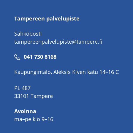
Tampereen palvelupiste
Sähköposti
tampereenpalvelupiste@tampere.fi
Puhelinnumero
041 730 8168
Kaupungintalo, Aleksis Kiven katu 14–16 C
PL 487
33101 Tampere
Avoinna
ma–pe klo 9–16