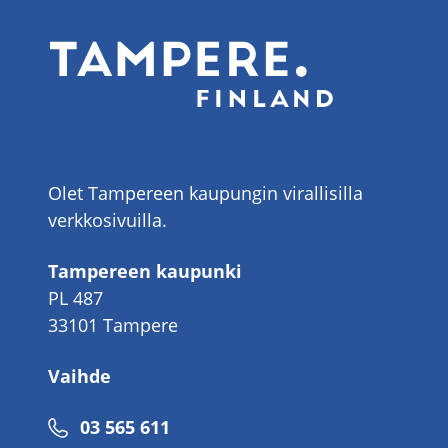
Olet Tampereen kaupungin virallisilla
verkkosivuilla.
Tampereen kaupunki
PL 487
33101 Tampere
Vaihde
Puhelinnumero
03 565 611