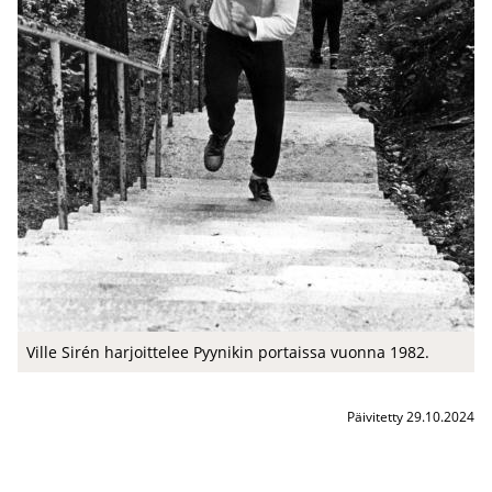
Ville Sirén har­joit­te­lee Pyy­ni­kin por­tais­sa vuon­na 1982.
Päivitetty 29.10.2024