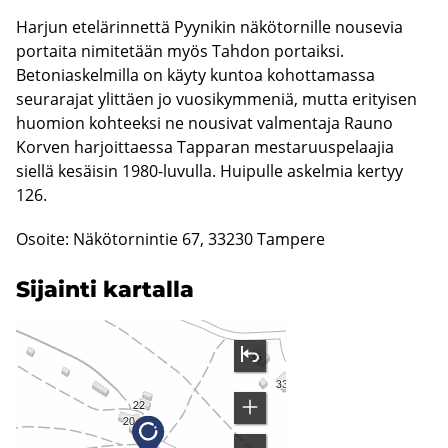
Harjun etelärinnettä Pyynikin näkötornille nousevia
portaita nimitetään myös Tahdon portaiksi.
Betoniaskelmilla on käyty kuntoa kohottamassa
seurarajat ylittäen jo vuosikymmeniä, mutta erityisen
huomion kohteeksi ne nousivat valmentaja Rauno
Korven harjoittaessa Tapparan mestaruuspelaajia
siellä kesäisin 1980-luvulla. Huipulle askelmia kertyy
126.
Osoite: Näkötornintie 67, 33230 Tampere
Si­jain­ti kar­tal­la