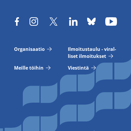
Or­ga­ni­saa­tio
Il­moi­tus­tau­lu - vi­ral­
li­set il­moi­tuk­set
Meil­le töi­hin
Vies­tin­tä