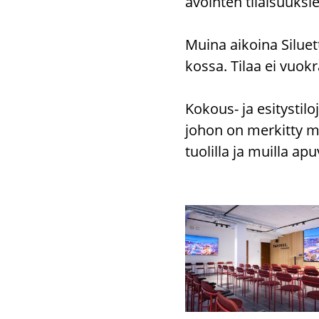
avoin­ten ti­lai­suuk­si
Muina ai­koi­na Si­luet
kos­sa. Tilaa ei vuo­kra
Kokous-​ ja esi­tys­ti­lo
johon on mer­kit­ty me­
tuo­lil­la ja muil­la apu­