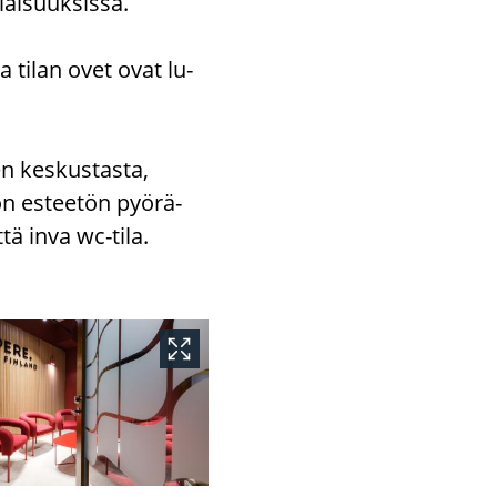
ai­suuk­sis­sa.
ja tilan ovet ovat lu­
een kes­kus­tas­ta,
on es­tee­tön pyö­rä­
 että inva wc-​tila.