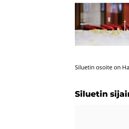
Si­lue­tin osoi­te on Ha
Si­lue­tin si­jai