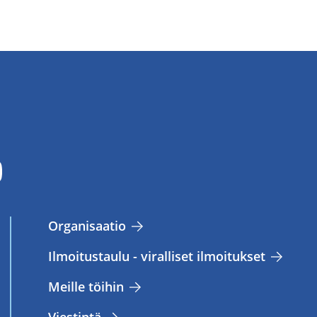
Or­ga­ni­saa­tio
Il­moi­tus­tau­lu - vi­ral­li­set il­moi­tuk­set
Meil­le töi­hin