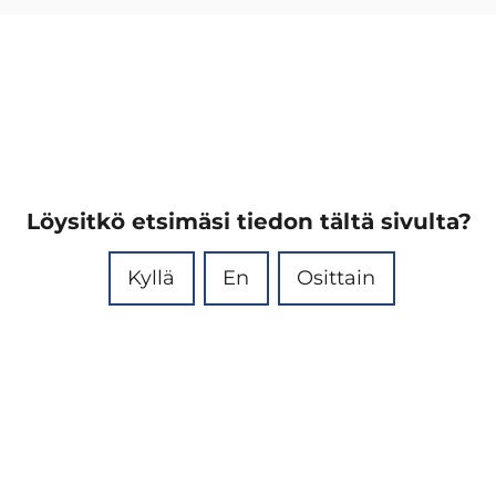
Löysitkö etsimäsi tiedon tältä sivulta?
Kyllä
En
Osittain