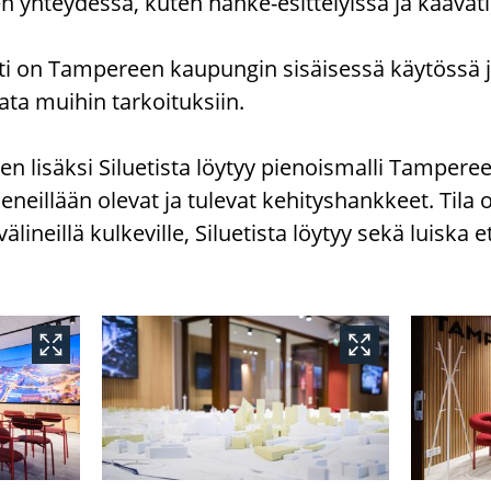
en yh­tey­des­sä, kuten hanke-​esittelyissä ja kaa­va­ti­l
­ti on Tam­pe­reen kau­pun­gin si­säi­ses­sä käy­tös­sä 
­ta mui­hin tar­koi­tuk­siin.
­jen li­säk­si Si­lue­tis­ta löy­tyy pie­nois­mal­li Tam­pe­r
neil­lään ole­vat ja tu­le­vat ke­hi­tys­hank­keet. Tila 
vä­li­neil­lä kul­ke­vil­le, Si­lue­tis­ta löy­tyy sekä luis­ka