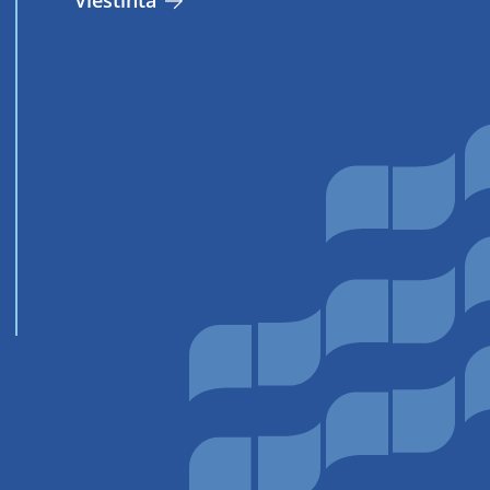
Vies­tin­tä