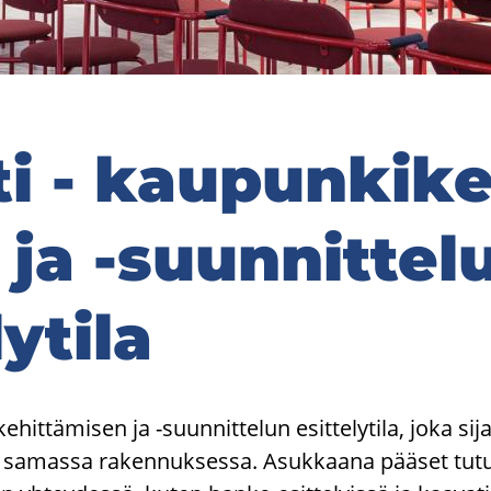
­ti - kau­pun­ki­ke
 ja -​suunnittel
y­ti­la
e­hit­tä­mi­sen ja -​suunnittelun esit­te­ly­ti­la, joka si­ja
mas­sa ra­ken­nuk­ses­sa. Asuk­kaa­na pää­set tu­tus