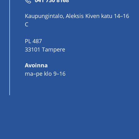
Puhelinnumero
041 730 8168
Kaupungintalo, Aleksis Kiven katu 14–16
C
PL 487
33101 Tampere
Avoinna
ma–pe klo 9–16