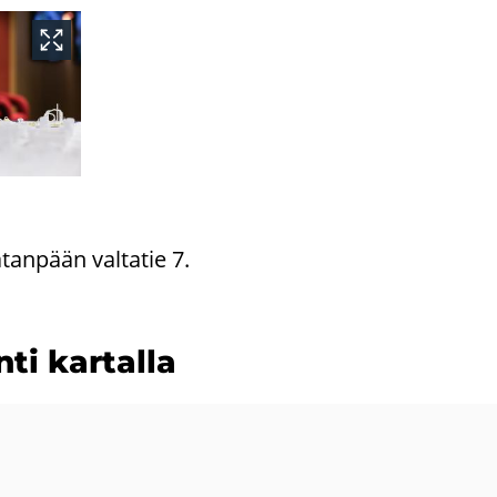
­tan­pään val­ta­tie 7.
n­ti kar­tal­la