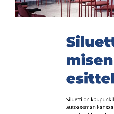
Si­luet
mi­sen
esit­te­l
Si­luet­ti on kau­pun­ki­k
autoaseman kans­sa sa­