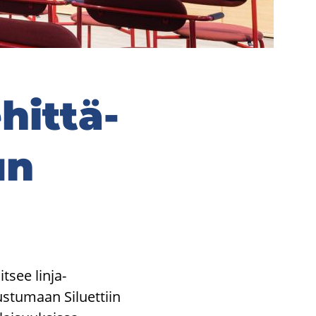
­hit­tä­
un
it­see linja-​
­tu­maan Si­luet­tiin