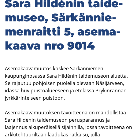
Sara Hildénin tai­de­
museo, Sär­kän­nie­
men­rait­ti 5, ase­ma­
kaa­va nro 9014
Asemakaavamuutos koskee Särkänniemen
kaupunginosassa Sara Hildénin taidemuseon aluetta.
Se rajautuu pohjoisen puolella olevaan Näsijärveen,
idässä huvipuistoalueeseen ja etelässä Prykinrannan
jyrkkärinteiseen puistoon.
Asemakaavamuutoksen tavoitteena on mahdollistaa
Sara Hildénin taidemuseon perusparannus ja
laajennus alkuperäisellä sijainnilla, jossa tavoitteena on
arkkitehtuuriltaan laadukas ratkaisu, jolla