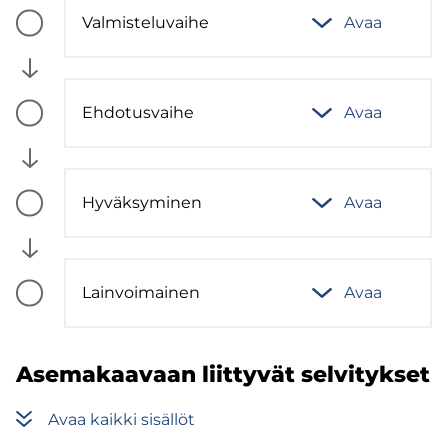
Val­mis­te­lu­vai­he
Avaa
(computed)
Vaiheen
tila:
Tulossa
Eh­do­tus­vai­he
Avaa
(computed)
Vaiheen
tila:
Tulossa
Hy­väk­sy­mi­nen
Avaa
(computed)
Vaiheen
tila:
Tulossa
Lain­voi­mai­nen
Avaa
(computed)
Vaiheen
tila:
Tulossa
Ase­ma­kaa­vaan liit­ty­vät sel­vi­tyk­set
Avaa kaik­ki si­säl­löt