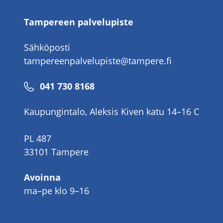
Tampereen palvelupiste
Sähköposti
tampereenpalvelupiste@tampere.fi
Puhelinnumero
041 730 8168
Kaupungintalo, Aleksis Kiven katu 14–16 C
PL 487
33101 Tampere
Avoinna
ma–pe klo 9–16