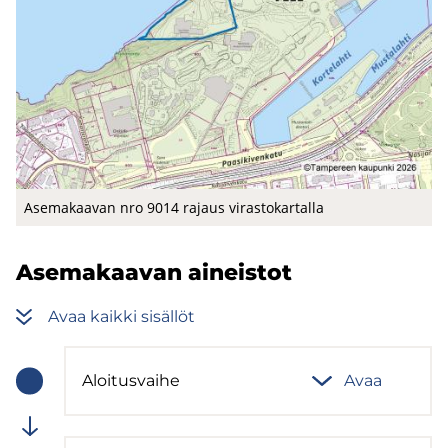
Ase­ma­kaa­van nro 9014 ra­jaus vi­ras­to­kar­tal­la
Ase­ma­kaa­van ai­neis­tot
Avaa kaik­ki si­säl­löt
Aloi­tus­vai­he
Avaa
(computed)
Vaiheen
tila:
Meneillään