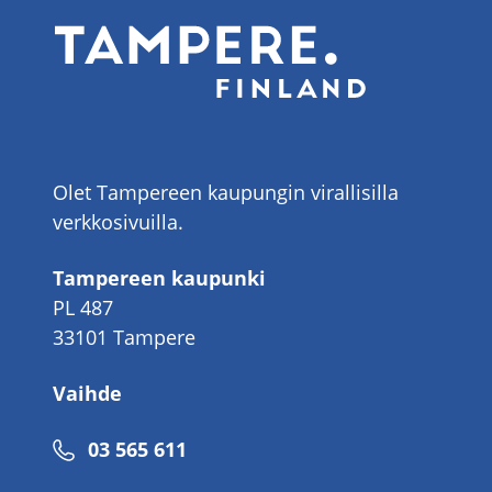
Olet Tampereen kaupungin virallisilla
verkkosivuilla.
Tampereen kaupunki
PL 487
33101 Tampere
Vaihde
Puhelinnumero
03 565 611