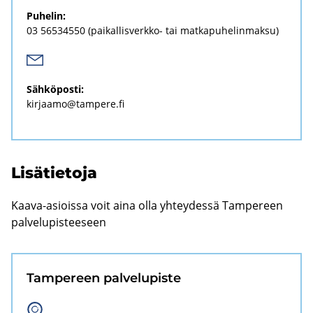
Pu­he­lin:
03 56534550
(paikallisverkko-​ tai mat­ka­pu­he­lin­mak­su)
Säh­kö­pos­ti:
kir­jaa­mo@tam­pe­re.fi
Li­sä­tie­to­ja
Kaava-​asioissa voit aina olla yh­tey­des­sä Tam­pe­reen
pal­ve­lu­pis­tee­seen
Tam­pe­reen pal­ve­lu­pis­te