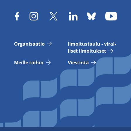
Or­ga­ni­saa­tio
Il­moi­tus­tau­lu - vi­ral­
li­set il­moi­tuk­set
Meil­le töi­hin
Vies­tin­tä