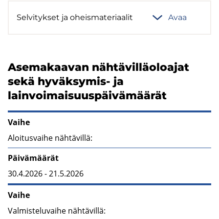
Sel­vi­tyk­set ja oheis­ma­te­ri­aa­lit
Avaa
Asemakaavan nähtävilläoloajat
sekä hyväksymis- ja
lainvoimaisuuspäivämäärät
Vaihe
Aloitusvaihe nähtävillä:
Päivämäärät
30.4.2026 - 21.5.2026
Vaihe
Valmisteluvaihe nähtävillä: