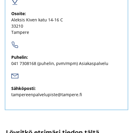
Osoi­te:
Alek­sis Kiven katu 14-16 C
33210
Tam­pe­re
Pu­he­lin:
041 7308168
(pu­he­lin, pvm/mpm) Asia­kas­pal­ve­lu
Säh­kö­pos­ti:
tam­pe­reen­pal­ve­lu­pis­te@tam­pe­re.fi
Löysitkö etsimäsi tiedon tältä