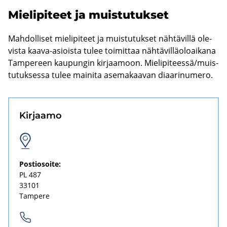
Mie­li­pi­teet ja muis­tu­tuk­set
Mah­dol­li­set mie­li­pi­teet ja muis­tu­tuk­set näh­tä­vil­lä ole­
vis­ta kaava-​asioista tulee toi­mit­taa näh­tä­vil­lä­oloai­ka­na
Tam­pe­reen kau­pun­gin kir­jaa­moon. Mie­li­pi­tees­sä/muis­
tu­tuk­ses­sa tulee mai­ni­ta ase­ma­kaa­van di­aa­ri­nu­me­ro.
Kir­jaa­mo
Pos­tio­soi­te:
PL 487
33101
Tam­pe­re