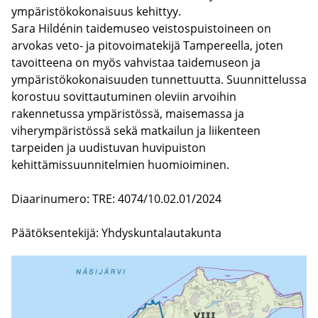
ympäristökokonaisuus kehittyy.
Sara Hildénin taidemuseo veistospuistoineen on
arvokas veto- ja pitovoimatekijä Tampereella, joten
tavoitteena on myös vahvistaa taidemuseon ja
ympäristökokonaisuuden tunnettuutta. Suunnittelussa
korostuu sovittautuminen oleviin arvoihin
rakennetussa ympäristössä, maisemassa ja
viherympäristössä sekä matkailun ja liikenteen
tarpeiden ja uudistuvan huvipuiston
kehittämissuunnitelmien huomioiminen.
Diaarinumero: TRE: 4074/10.02.01/2024
Päätöksentekijä: Yhdyskuntalautakunta