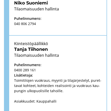
Niko Suo­nie­mi
Ti­lao­mai­suu­den hal­lin­ta
Pu­he­lin­nu­me­ro:
040 806 2794
Kiin­teis­tö­pääl­lik­kö
Tanja Tii­ho­nen
Ti­lao­mai­suu­den hal­lin­ta
Pu­he­lin­nu­me­ro:
0400 289 161
Li­sä­tie­to­ja:
Toi­mi­ti­lo­jen vuo­kraus, myyn­ti ja ti­la­jär­jes­te­lyt, pu­ret­
ta­vat koh­teet, koh­tei­den rea­li­soin­ti ja vuo­kraus kau­
pun­gin ul­ko­puo­li­sil­le ta­hoil­le.
Asiak­kuu­det: Kaup­pa­hal­li