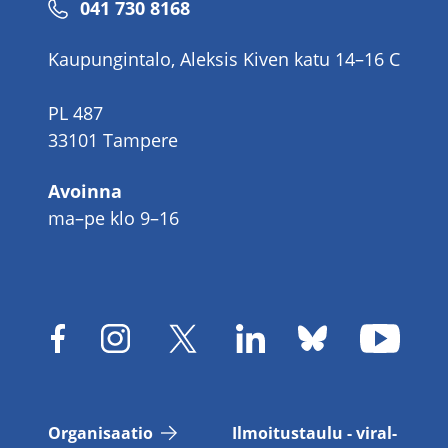
Puhelinnumero
041 730 8168
Kaupungintalo, Aleksis Kiven katu 14–16 C
PL 487
33101 Tampere
Avoinna
ma–pe klo 9–16
Or­ga­ni­saa­tio
Il­moi­tus­tau­lu - vi­ral­