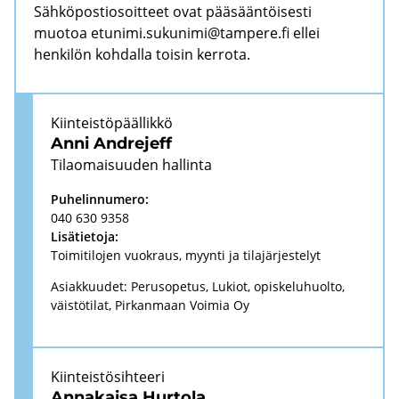
Sähköpostiosoitteet ovat pääsääntöisesti
muotoa
etunimi.sukunimi@tampere.fi
ellei
henkilön kohdalla toisin kerrota.
Kiin­teis­tö­pääl­lik­kö
Anni Andre­jeff
Ti­lao­mai­suu­den hal­lin­ta
Pu­he­lin­nu­me­ro:
040 630 9358
Li­sä­tie­to­ja:
Toi­mi­ti­lo­jen vuo­kraus, myyn­ti ja ti­la­jär­jes­te­lyt
Asiak­kuu­det: Pe­rus­o­pe­tus, Lu­kiot, opis­ke­lu­huol­to,
väis­tö­ti­lat, Pir­kan­maan Voi­mia Oy
Kiin­teis­tö­sih­tee­ri
An­na­kai­sa Hur­to­la