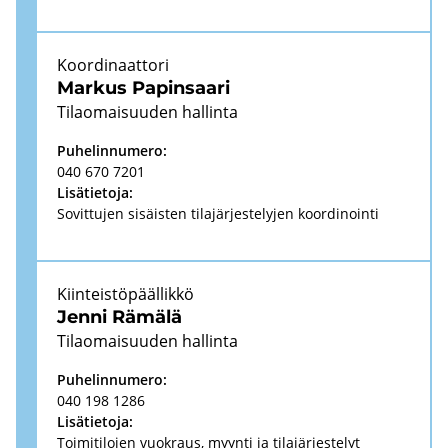
Koor­di­naat­to­ri
Mar­kus Pa­pin­saa­ri
Ti­lao­mai­suu­den hal­lin­ta
Pu­he­lin­nu­me­ro:
040 670 7201
Li­sä­tie­to­ja:
So­vit­tu­jen si­säis­ten ti­la­jär­jes­te­ly­jen koor­di­noin­ti
Kiin­teis­tö­pääl­lik­kö
Jenni Rä­mä­lä
Ti­lao­mai­suu­den hal­lin­ta
Pu­he­lin­nu­me­ro:
040 198 1286
Li­sä­tie­to­ja:
Toi­mi­ti­lo­jen vuo­kraus, myyn­ti ja ti­la­jär­jes­te­lyt