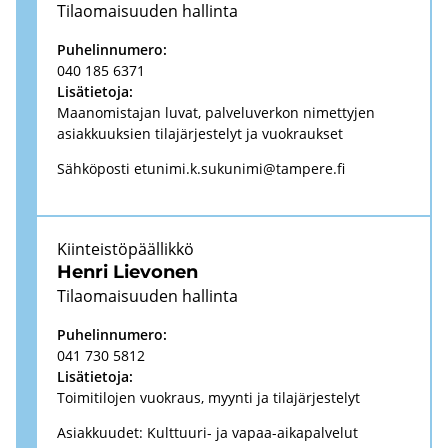
Ti­lao­mai­suu­den hal­lin­ta
Pu­he­lin­nu­me­ro:
040 185 6371
Li­sä­tie­to­ja:
Maa­no­mis­ta­jan luvat, pal­ve­lu­ver­kon ni­met­ty­jen
asiak­kuuk­sien ti­la­jär­jes­te­lyt ja vuo­krauk­set
Säh­kö­pos­ti
etu­ni­mi.k.su­ku­ni­mi@tam­pe­re.fi
Kiin­teis­tö­pääl­lik­kö
Henri Lie­vo­nen
Ti­lao­mai­suu­den hal­lin­ta
Pu­he­lin­nu­me­ro:
041 730 5812
Li­sä­tie­to­ja:
Toi­mi­ti­lo­jen vuo­kraus, myyn­ti ja ti­la­jär­jes­te­lyt
Asiak­kuu­det: Kulttuuri-​ ja vapaa-​aikapalvelut