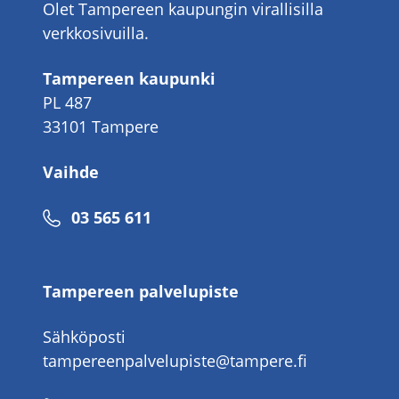
Olet Tampereen kaupungin virallisilla
verkkosivuilla.
Tampereen kaupunki
PL 487
33101 Tampere
Vaihde
Puhelinnumero
03 565 611
Tampereen palvelupiste
Sähköposti
tampereenpalvelupiste@tampere.fi