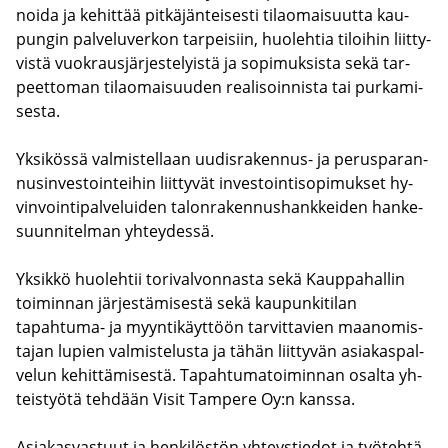
noi­da ja ke­hit­tää pit­kä­jän­tei­ses­ti ti­lao­mai­suut­ta kau­
pun­gin pal­ve­lu­ver­kon tar­pei­siin, huo­leh­tia ti­loi­hin liit­ty­
vis­tä vuo­kraus­jär­jes­te­lyis­tä ja so­pi­muk­sis­ta sekä tar­
peet­to­man ti­lao­mai­suu­den rea­li­soin­nis­ta tai pur­ka­mi­
ses­ta.
Yk­si­kös­sä val­mis­tel­laan uudisrakennus-​ ja pe­rus­pa­ran­
nusin­ves­toin­tei­hin liit­ty­vät in­ves­toin­ti­so­pi­muk­set hy­
vin­voin­ti­pal­ve­lui­den ta­lon­ra­ken­nus­hank­kei­den han­ke­
suun­ni­tel­man yh­tey­des­sä.
Yk­sik­kö huo­leh­tii to­ri­val­von­nas­ta sekä Kaup­pa­hal­lin
toi­min­nan jär­jes­tä­mi­ses­tä sekä kau­pun­ki­ti­lan
tapahtuma-​ ja myyn­ti­käyt­töön tar­vit­ta­vien maa­no­mis­
ta­jan lu­pien val­mis­te­lus­ta ja tähän liit­ty­vän asia­kas­pal­
ve­lun ke­hit­tä­mi­ses­tä. Ta­pah­tu­ma­toi­min­nan osal­ta yh­
teis­työ­tä teh­dään Visit Tam­pe­re Oy:n kans­sa.
Asia­kas­vas­tuut ja hen­ki­lös­tön yh­teys­tie­dot ja työ­teh­tä­