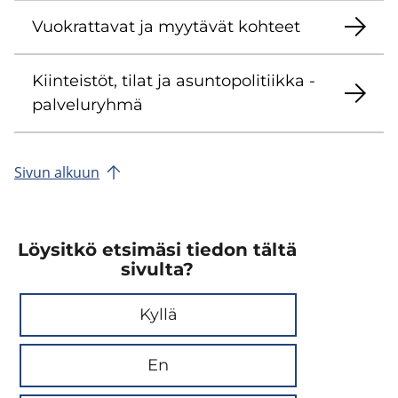
Vuo­krat­ta­vat ja myy­tä­vät koh­teet
Kiin­teis­töt, tilat ja asun­to­po­li­tiik­ka -​
palveluryhmä
Sivun al­kuun
Löysitkö etsimäsi tiedon tältä
sivulta?
Kyllä
En