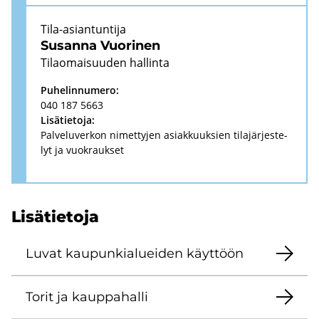
Tila-​asiantuntija
Susan­na Vuo­ri­nen
Ti­lao­mai­suu­den hal­lin­ta
Pu­he­lin­nu­me­ro:
040 187 5663
Li­sä­tie­to­ja:
Pal­ve­lu­ver­kon ni­met­ty­jen asiak­kuuk­sien ti­la­jär­jes­te­
lyt ja vuo­krauk­set
Li­sä­tie­to­ja
Luvat kau­pun­kia­luei­den käyt­töön
Torit ja kaup­pa­hal­li