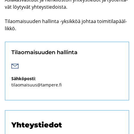
vät löy­ty­vät yh­teys­tie­dois­ta.
Ti­lao­mai­suu­den hal­lin­ta -​yksikköä joh­taa toi­mi­ti­la­pääl­
lik­kö.
Ti­lao­mai­suu­den hal­lin­ta
Säh­kö­pos­ti:
ti­lao­mai­suus@tam­pe­re.fi
Yh­teys­tie­dot