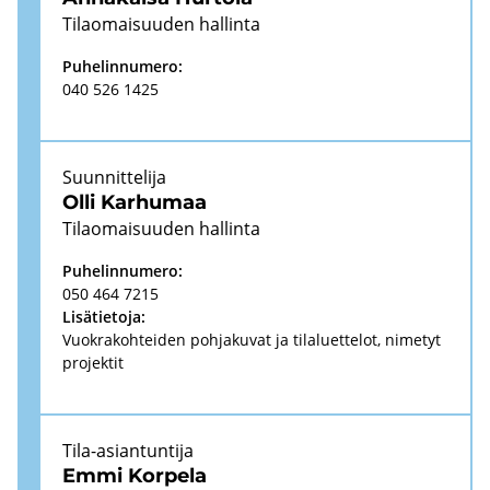
Ti­lao­mai­suu­den hal­lin­ta
Pu­he­lin­nu­me­ro:
040 526 1425
Suun­nit­te­li­ja
Olli Kar­hu­maa
Ti­lao­mai­suu­den hal­lin­ta
Pu­he­lin­nu­me­ro:
050 464 7215
Li­sä­tie­to­ja:
Vuo­kra­koh­tei­den poh­ja­ku­vat ja ti­la­luet­te­lot, ni­me­tyt
pro­jek­tit
Tila-​asiantuntija
Emmi Kor­pe­la