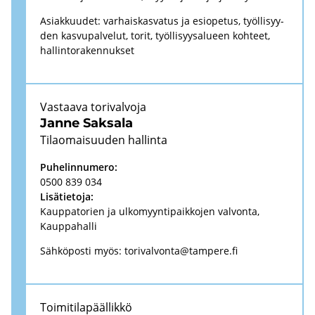
Asiak­kuu­det: var­hais­kas­va­tus ja esio­pe­tus, työl­li­syy­
den kas­vu­pal­ve­lut, torit, työl­li­syy­sa­lu­een koh­teet,
hal­lin­to­ra­ken­nuk­set
Vas­taa­va to­ri­val­vo­ja
Janne Sak­sa­la
Ti­lao­mai­suu­den hal­lin­ta
Pu­he­lin­nu­me­ro:
0500 839 034
Li­sä­tie­to­ja:
Kaup­pa­to­rien ja ul­ko­myyn­ti­paik­ko­jen val­von­ta,
Kaup­pa­hal­li
Säh­kö­pos­ti myös:
to­ri­val­von­ta@tam­pe­re.fi
Toi­mi­ti­la­pääl­lik­kö