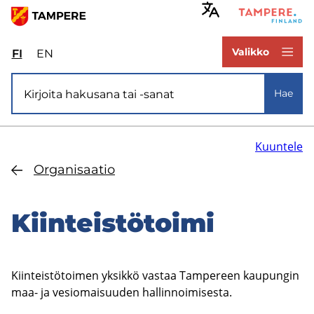
Hyppää
pääsisältöön
www.tampere.fi
Valikko
FI
Valitse
EN
Select
sivuston
site
Si­vus­to­ha­ku
kieli:
language:
Hae
suomi
English
Kuuntele
Or­ga­ni­saa­tio
Kiin­teis­tö­toi­mi
Kiinteistötoimen yksikkö vastaa Tampereen kaupungin
maa- ja vesiomaisuuden hallinnoimisesta.