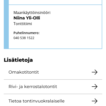
Maan­käyt­töin­si­nöö­ri
Niina Yli-​Olli
Tont­ti­tii­mi
Pu­he­lin­nu­me­ro:
040 538 1522
Li­sä­tie­to­ja
Oma­ko­ti­ton­tit
Rivi- ja ker­ros­ta­lo­ton­tit
Tie­toa ton­tin­vuo­kra­lai­sel­le