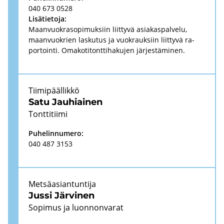
040 673 0528
Li­sä­tie­to­ja:
Maan­vuo­kra­so­pi­muk­siin liit­ty­vä asia­kas­pal­ve­lu,
maan­vuo­krien las­ku­tus ja vuo­krauk­siin liit­ty­vä ra­
por­toin­ti. Oma­ko­ti­tont­ti­ha­ku­jen jär­jes­tä­mi­nen.
Tii­mi­pääl­lik­kö
Satu Jau­hiai­nen
Tont­ti­tii­mi
Pu­he­lin­nu­me­ro:
040 487 3153
Met­sä­asian­tun­ti­ja
Jussi Jär­vi­nen
So­pi­mus ja luon­non­va­rat