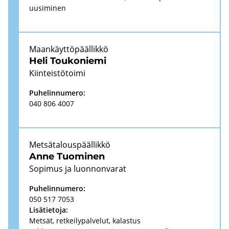
uusi­mi­nen
Maan­käyt­tö­pääl­lik­kö
Heli Tou­ko­nie­mi
Kiin­teis­tö­toi­mi
Pu­he­lin­nu­me­ro:
040 806 4007
Met­sä­ta­lous­pääl­lik­kö
Anne Tuo­mi­nen
So­pi­mus ja luon­non­va­rat
Pu­he­lin­nu­me­ro:
050 517 7053
Li­sä­tie­to­ja:
Met­sät, ret­kei­ly­pal­ve­lut, ka­las­tus