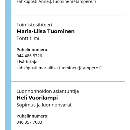
säh­kö­pos­ti
Anne.J.Tuo­mi­nen@tam­pe­re.fi
Toi­mis­to­sih­tee­ri
Maria-​Liisa Tuo­mi­nen
Tont­ti­tii­mi
Pu­he­lin­nu­me­ro:
044 486 3726
Li­sä­tie­to­ja:
säh­kö­pos­ti
ma­ria­lii­sa.tuo­mi­nen@tam­pe­re.fi
Luon­non­hoi­don asian­tun­ti­ja
Heli Vuo­ri­lam­pi
So­pi­mus ja luon­non­va­rat
Pu­he­lin­nu­me­ro:
040 357 7003