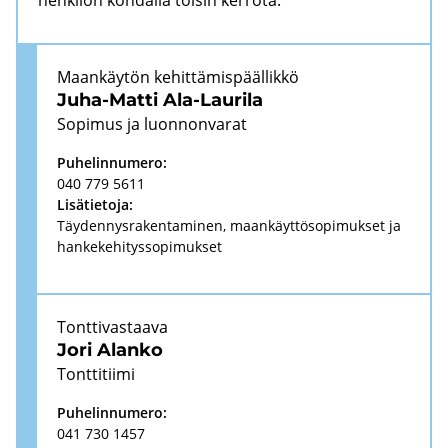
Maan­käy­tön ke­hit­tä­mis­pääl­lik­kö
Juha-​Matti Ala-​Laurila
So­pi­mus ja luon­non­va­rat
Pu­he­lin­nu­me­ro:
040 779 5611
Li­sä­tie­to­ja:
Täy­den­nys­ra­ken­ta­mi­nen, maan­käyt­tö­so­pi­muk­set ja
han­ke­ke­hi­tys­so­pi­muk­set
Tont­ti­vas­taa­va
Jori Alan­ko
Tont­ti­tii­mi
Pu­he­lin­nu­me­ro:
041 730 1457