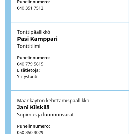
Pu­he­lin­nu­me­ro:
040 351 7512
Tont­ti­pääl­lik­kö
Pasi Kamp­pa­ri
Tont­ti­tii­mi
Pu­he­lin­nu­me­ro:
040 779 5615
Li­sä­tie­to­ja:
Yri­tys­ton­tit
Maan­käy­tön ke­hit­tä­mis­pääl­lik­kö
Jani Kiis­ki­lä
So­pi­mus ja luon­non­va­rat
Pu­he­lin­nu­me­ro:
050 350 3029