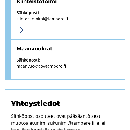
Kiin­teis­tö­toi­mi
Säh­kö­pos­ti:
kiin­teis­to­toi­mi@tam­pe­re.fi
Maan­vuo­krat
Säh­kö­pos­ti:
maan­vuo­krat@tam­pe­re.fi
Yh­teys­tie­dot
Sähköpostiosoitteet ovat pääsääntöisesti
muotoa
etunimi.sukunimi@tampere.fi
, ellei
henkilön kohdalla toisin kerrota.