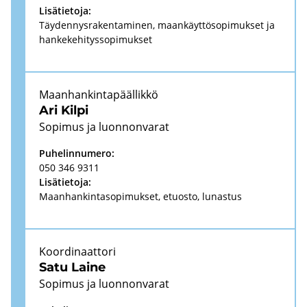
Li­sä­tie­to­ja:
Täy­den­nys­ra­ken­ta­mi­nen, maan­käyt­tö­so­pi­muk­set ja
han­ke­ke­hi­tys­so­pi­muk­set
Maan­han­kin­ta­pääl­lik­kö
Ari Kilpi
So­pi­mus ja luon­non­va­rat
Pu­he­lin­nu­me­ro:
050 346 9311
Li­sä­tie­to­ja:
Maan­han­kin­ta­so­pi­muk­set, etuos­to, lu­nas­tus
Koor­di­naat­to­ri
Satu Laine
So­pi­mus ja luon­non­va­rat