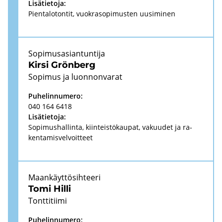
Li­sä­tie­to­ja:
Pien­ta­lo­ton­tit, vuo­kra­so­pi­mus­ten uusi­mi­nen
So­pi­mus­asian­tun­ti­ja
Kirsi Grön­berg
So­pi­mus ja luon­non­va­rat
Pu­he­lin­nu­me­ro:
040 164 6418
Li­sä­tie­to­ja:
So­pi­mus­hal­lin­ta, kiin­teis­tö­kau­pat, va­kuu­det ja ra­
ken­ta­mis­vel­voit­teet
Maan­käyt­tö­sih­tee­ri
Tomi Hilli
Tont­ti­tii­mi
Pu­he­lin­nu­me­ro: