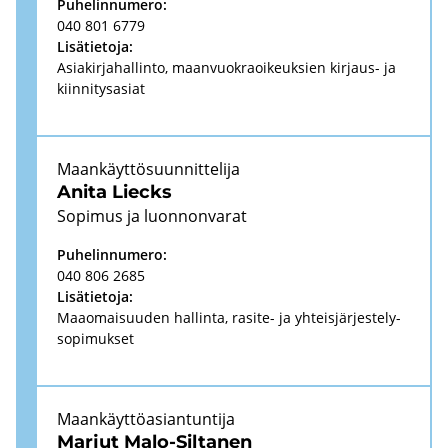
Pu­he­lin­nu­me­ro:
040 801 6779
Li­sä­tie­to­ja:
Asia­kir­ja­hal­lin­to, maan­vuo­kra­oi­keuk­sien kirjaus-​ ja
kiin­ni­tys­asiat
Maan­käyt­tö­suun­nit­te­li­ja
Anita Liecks
So­pi­mus ja luon­non­va­rat
Pu­he­lin­nu­me­ro:
040 806 2685
Li­sä­tie­to­ja:
Maa­omai­suu­den hal­lin­ta, rasite-​ ja yh­teis­jär­jes­te­ly­
so­pi­muk­set
Maan­käyt­tö­asian­tun­ti­ja
Mar­jut Malo-​Siltanen