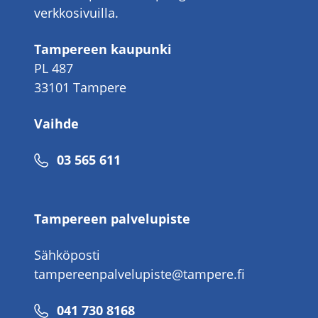
verkkosivuilla.
Tampereen kaupunki
PL 487
33101 Tampere
Vaihde
Puhelinnumero
03 565 611
Tampereen palvelupiste
Sähköposti
tampereenpalvelupiste@tampere.fi
Puhelinnumero
041 730 8168