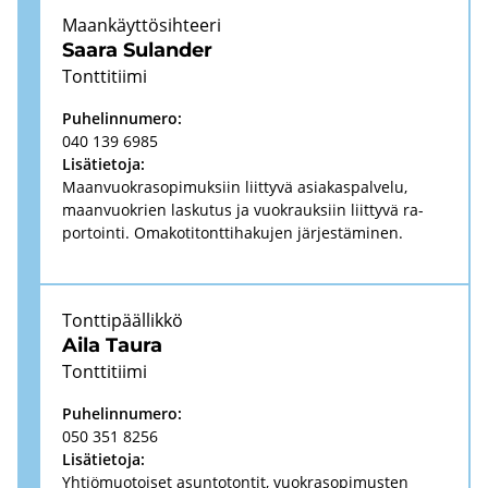
Maan­käyt­tö­sih­tee­ri
Saara Su­lan­der
Tont­ti­tii­mi
Pu­he­lin­nu­me­ro:
040 139 6985
Li­sä­tie­to­ja:
Maan­vuo­kra­so­pi­muk­siin liit­ty­vä asia­kas­pal­ve­lu,
maan­vuo­krien las­ku­tus ja vuo­krauk­siin liit­ty­vä ra­
por­toin­ti. Oma­ko­ti­tont­ti­ha­ku­jen jär­jes­tä­mi­nen.
Tont­ti­pääl­lik­kö
Aila Taura
Tont­ti­tii­mi
Pu­he­lin­nu­me­ro:
050 351 8256
Li­sä­tie­to­ja:
Yh­tiö­muo­toi­set asun­to­ton­tit, vuo­kra­so­pi­mus­ten