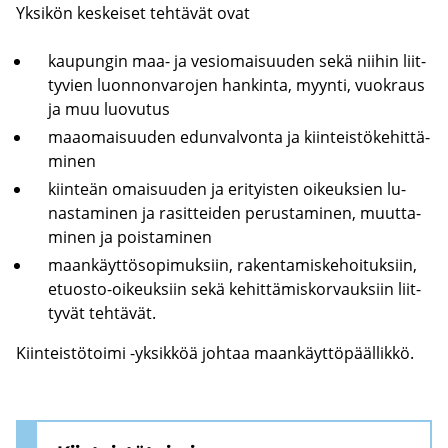
Yk­si­kön kes­kei­set teh­tä­vät ovat
kau­pun­gin maa- ja ve­sio­mai­suu­den sekä nii­hin liit­
ty­vien luon­non­va­ro­jen han­kin­ta, myyn­ti, vuo­kraus
ja muu luo­vu­tus
maa­omai­suu­den edun­val­von­ta ja kiin­teis­tö­ke­hit­tä­
mi­nen
kiin­teän omai­suu­den ja eri­tyis­ten oi­keuk­sien lu­
nas­ta­mi­nen ja ra­sit­tei­den pe­rus­ta­mi­nen, muut­ta­
mi­nen ja pois­ta­mi­nen
maan­käyt­tö­so­pi­muk­siin, ra­ken­ta­mis­ke­hoi­tuk­siin,
etuosto-​oikeuksiin sekä ke­hit­tä­mis­kor­vauk­siin liit­
ty­vät teh­tä­vät.
Kiin­teis­tö­toi­mi -​yksikköä joh­taa maan­käyt­tö­pääl­lik­kö.