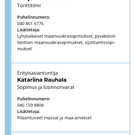
Tont­ti­tii­mi
Pu­he­lin­nu­me­ro:
040 801 6776
Li­sä­tie­to­ja:
Ly­hy­tai­kai­set maan­vuo­kra­so­pi­muk­set, py­sä­köin­ti­
tont­tien maan­vuo­kra­so­pi­muk­set, si­joit­ta­mis­so­pi­
muk­set
Eri­tyis­asian­tun­ti­ja
Ka­ta­rii­na Rau­ha­la
So­pi­mus ja luon­non­va­rat
Pu­he­lin­nu­me­ro:
040 159 8808
Li­sä­tie­to­ja:
Pi­laan­tu­neet mas­sat ja maa-​ainekset