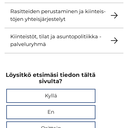
Ra­sit­tei­den pe­rus­ta­mi­nen ja kiin­teis­
tö­jen yh­teis­jär­jes­te­lyt
Kiin­teis­töt, tilat ja asun­to­po­li­tiik­ka -​
palveluryhmä
Löysitkö etsimäsi tiedon tältä
sivulta?
Kyllä
En