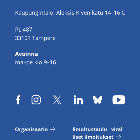
Kaupungintalo, Aleksis Kiven katu 14–16 C
PL 487
33101 Tampere
Avoinna
ma–pe klo 9–16
Or­ga­ni­saa­tio
Il­moi­tus­tau­lu - vi­ral­
li­set il­moi­tuk­set