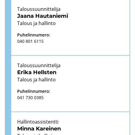
Ta­lous­suun­nit­te­li­ja
Jaana Hau­ta­nie­mi
Ta­lous ja hal­lin­to
Pu­he­lin­nu­me­ro:
040 801 6115
Ta­lous­suun­nit­te­li­ja
Erika Hells­ten
Ta­lous ja hal­lin­to
Pu­he­lin­nu­me­ro:
041 730 0385
Hal­lin­toas­sis­tent­ti
Minna Ka­rei­nen