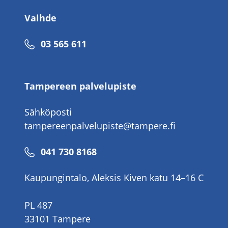
Vaihde
Puhelinnumero
03 565 611
Tampereen palvelupiste
Sähköposti
tampereenpalvelupiste@tampere.fi
Puhelinnumero
041 730 8168
Kaupungintalo, Aleksis Kiven katu 14–16 C
PL 487
33101 Tampere