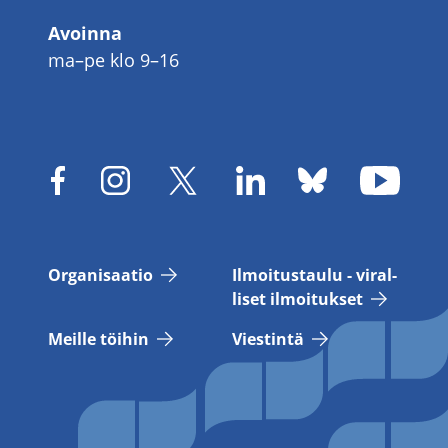
Avoinna
ma–pe klo 9–16
Or­ga­ni­saa­tio
Il­moi­tus­tau­lu - vi­ral­
li­set il­moi­tuk­set
Meil­le töi­hin
Vies­tin­tä