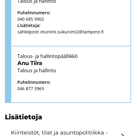
Ta­lous ja hal­lin­to
Pu­he­lin­nu­me­ro:
040 685 9902
Li­sä­tie­to­ja:
säh­kö­pos­ti
etu­ni­mi.su­ku­ni­mi2@tam­pe­re.fi
Talous-​ ja hal­lin­to­pääl­lik­kö
Anu Tiira
Ta­lous ja hal­lin­to
Pu­he­lin­nu­me­ro:
046 877 3969
Li­sä­tie­to­ja
Kiin­teis­töt, tilat ja asun­to­po­li­tiik­ka -​