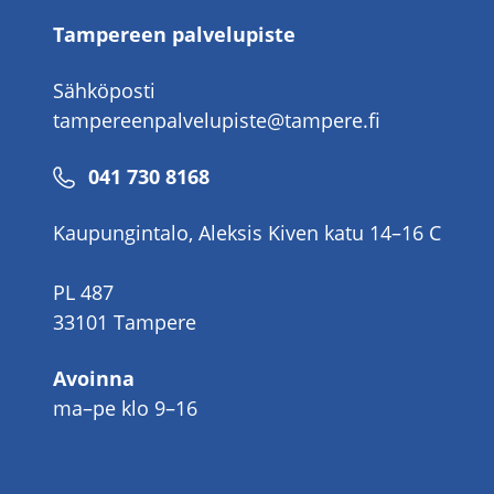
Tampereen palvelupiste
Sähköposti
tampereenpalvelupiste@tampere.fi
Puhelinnumero
041 730 8168
Kaupungintalo, Aleksis Kiven katu 14–16 C
PL 487
33101 Tampere
Avoinna
ma–pe klo 9–16