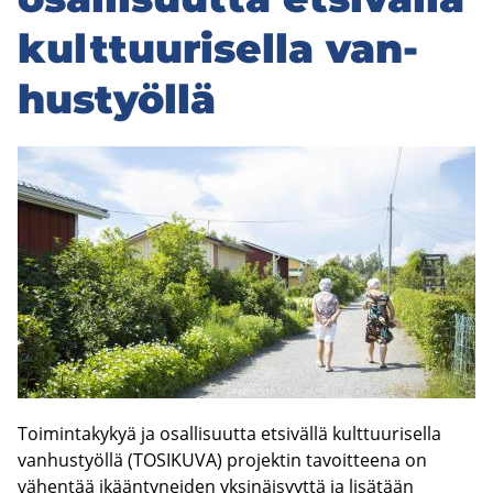
kult­tuu­ri­sel­la van­
hus­työl­lä
Toimintakykyä ja osallisuutta etsivällä kulttuurisella
vanhustyöllä (TOSIKUVA) projektin tavoitteena on
vähentää ikääntyneiden yksinäisyyttä ja lisätään