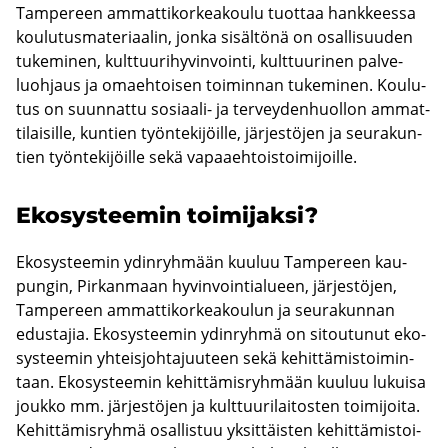
Tam­pe­reen am­mat­ti­kor­kea­kou­lu tuot­taa hank­kees­sa
kou­lu­tus­ma­te­ri­aa­lin, jonka si­säl­tö­nä on osal­li­suu­den
tu­ke­mi­nen, kult­tuu­ri­hy­vin­voin­ti, kult­tuu­ri­nen pal­ve­
luoh­jaus ja omaeh­toi­sen toi­min­nan tu­ke­mi­nen. Kou­lu­
tus on suun­nat­tu sosiaali-​ ja ter­vey­den­huol­lon am­mat­
ti­lai­sil­le, kun­tien työn­te­ki­jöil­le, jär­jes­tö­jen ja seu­ra­kun­
tien työn­te­ki­jöil­le sekä va­paa­eh­tois­toi­mi­joil­le.
Eko­sys­tee­min toi­mi­jak­si?
Eko­sys­tee­min ydin­ryh­mään kuu­luu Tam­pe­reen kau­
pun­gin, Pir­kan­maan hy­vin­voin­tia­lu­een, jär­jes­tö­jen,
Tam­pe­reen am­mat­ti­kor­kea­kou­lun ja seu­ra­kun­nan
edus­ta­jia. Eko­sys­tee­min ydin­ryh­mä on si­tou­tu­nut eko­
sys­tee­min yh­teis­joh­ta­juu­teen sekä ke­hit­tä­mis­toi­min­
taan. Eko­sys­tee­min ke­hit­tä­mis­ryh­mään kuu­luu lu­kui­sa
jouk­ko mm. jär­jes­tö­jen ja kult­tuu­ri­lai­tos­ten toi­mi­joi­ta.
Ke­hit­tä­mis­ryh­mä osal­lis­tuu yk­sit­täis­ten ke­hit­tä­mis­toi­