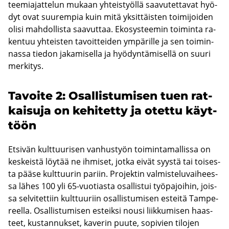
tee­mia­jat­te­lun mu­kaan yh­teis­työl­lä saa­vu­tet­ta­vat hyö­
dyt ovat suu­rem­pia kuin mitä yk­sit­täis­ten toi­mi­joi­den
olisi mah­dol­lis­ta saa­vut­taa. Eko­sys­tee­min toi­min­ta ra­
ken­tuu yh­teis­ten ta­voit­tei­den ym­pä­ril­le ja sen toi­min­
nas­sa tie­don ja­ka­mi­sel­la ja hyö­dyn­tä­mi­sel­lä on suuri
mer­ki­tys.
Ta­voi­te 2: Osal­lis­tu­mi­sen tuen rat­
kai­su­ja on ke­hi­tet­ty ja otet­tu käyt­
töön
Et­si­vän kult­tuu­ri­sen van­hus­työn toi­min­ta­mal­lis­sa on
kes­keis­tä löy­tää ne ih­mi­set, jotka eivät syys­tä tai toi­ses­
ta pääse kult­tuu­rin pa­riin. Pro­jek­tin val­mis­te­lu­vai­hees­
sa lähes 100 yli 65-​vuotiasta osal­lis­tui työ­pa­joi­hin, jois­
sa sel­vi­tet­tiin kult­tuu­riin osal­lis­tu­mi­sen es­tei­tä Tam­pe­
reel­la. Osal­lis­tu­mi­sen es­teik­si nousi liik­ku­mi­sen haas­
teet, kus­tan­nuk­set, ka­ve­rin puute, so­pi­vien ti­lo­jen