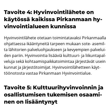
Ta­voi­te 4: Hy­vin­voin­ti­lä­he­te on
käy­tös­sä kai­kis­sa Pir­kan­maan hy­
vin­voin­tia­lu­een kun­nis­sa
Hy­vin­voin­ti­lä­he­te ote­taan toi­min­ta­ta­vak­si Pir­kan­maal­la
oh­jat­taes­sa ikään­ty­nei­tä tar­peen mu­kaan sote- ase­mil­
ta lä­hi­to­rien pal­ve­luoh­jauk­seen ja ke­vyem­pien pal­ve­lui­
den pa­riin. Hy­vin­voin­tia li­sää­viä kulttuuri-​ ja lii­kun­ta­pal­
ve­lu­ja sekä koh­taa­mis­paik­ka­toi­min­taa jär­jes­tä­vät usein
kun­nat ja jär­jes­tö­toi­mi­jat. Hy­vin­voin­ti­lä­het­teen käyt­
töö­no­tos­ta vas­taa Pir­kan­maan Hy­vin­voin­tia­lue.
Ta­voi­te 5: Kult­tuu­ri­hy­vin­voin­nin ja
osal­lis­tu­mi­sen tu­ke­mi­sen osaa­mi­
nen on li­sään­ty­nyt