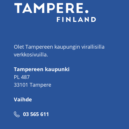
Olet Tampereen kaupungin virallisilla
verkkosivuilla.
Tampereen kaupunki
PL 487
33101 Tampere
Vaihde
Puhelinnumero
03 565 611