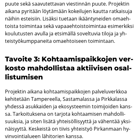
puute sekä saa­vu­tet­ta­van vies­tin­nän puute. Pro­jek­tin
ai­ka­na py­ri­tään löy­tä­mään ko­kei­lu­jen kaut­ta rat­kai­su­ja
näi­hin es­tei­siin. Li­säk­si tue­taan ikään­ty­nei­den omaeh­
tois­ta toi­min­taa sekä va­paa­eh­tois­toi­min­taa esi­mer­kik­si
kou­lu­tus­ten avul­la ja et­si­mäl­lä so­vel­tu­via ti­lo­ja ja yh­
teis­työ­kump­pa­nei­ta omaeh­toi­seen toi­min­taan.
Ta­voi­te 3: Koh­taa­mis­paik­ko­jen ver­
kos­to mah­dol­lis­taa ak­tii­vi­sen osal­
lis­tu­mi­sen
Pro­jek­tin ai­ka­na koh­taa­mis­paik­ko­jen pal­ve­lu­verk­koa
ke­hi­te­tään Tam­pe­reel­la, Sas­ta­ma­las­sa ja Pirk­ka­las­sa
yh­des­sä asuk­kai­den ja eko­sys­tee­min toi­mi­joi­den kans­
sa. Tar­koi­tuk­se­na on tar­jo­ta koh­taa­mi­sen mah­dol­li­
suuk­sia, ja siten li­sä­tä yh­tei­söl­li­syyt­tä ja vä­hen­tää yk­si­
näi­syyt­tä. Kes­keis­tä on tii­vis yh­teis­työ Pir­kan­maan hy­
vin­voin­tia­lu­een lä­hi­to­rien kans­sa.