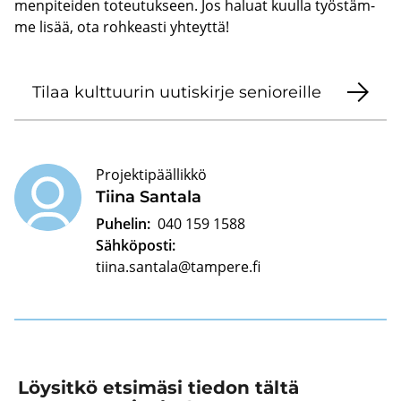
men­pi­tei­den to­teu­tuk­seen. Jos ha­luat kuul­la työs­täm­
me lisää, ota roh­keas­ti yh­teyt­tä!
Tilaa kult­tuu­rin uutis­kirje se­nio­reil­le
Projektipäällikkö
Tiina San­ta­la
Puhelin:
040 159 1588
Sähköposti:
tiina.santala@tampere.fi
Löysitkö etsimäsi tiedon tältä