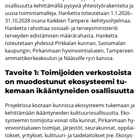
osallisuutta kehittämällä pysyviä yhteistyörakenteita ja
uusia toimintamalleja. Hanketta toteutetaan 1.1.2026–
31.10.2028 osana Kaikkien Tampere -kehitysohjelmaa.
Hanketta rahoittaa sosiaali- ja terveysministeriö
terveyden edistämisen määrärahasta. Hanketta
toteutetaan yhdessä Pirkkalan kunnan, Sastamalan
kaupungin, Pirkanmaan hyvinvointialueen, Tampereen
ammattikorkeakoulun ja Nääsville ry:n kanssa.
Ta­voi­te 1: Toi­mi­joi­den ver­kos­tois­ta
on muo­dos­tu­nut eko­sys­tee­mi tu­
ke­maan ikään­ty­nei­den osal­li­suut­ta
Pro­jek­tis­sa koo­taan kun­nis­sa eko­sys­tee­mi tu­ke­maan ja
ke­hit­tä­mään ikään­ty­nei­den kult­tuu­rio­sal­li­suut­ta. Eko­
sys­tee­min toi­mi­joi­ta voi­vat olla kun­nat, Pir­kan­maan hy­
vin­voin­tia­lu­een toi­mi­jat, jär­jes­töt, seu­ra­kun­nat, op­pi­lai­
tok­set, yri­tyk­set, kulttuuri-​ ja tai­de­lai­tok­set jne. Eko­sys­