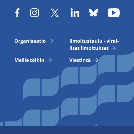
Or­ga­ni­saa­tio
Il­moi­tus­tau­lu - vi­ral­
li­set il­moi­tuk­set
Meil­le töi­hin
Vies­tin­tä