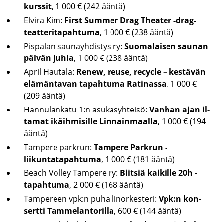
kurssit
, 1 000 € (242 ääntä)
El­vi­ra Kim:
First Sum­mer Drag Thea­ter -​drag-
teatteritapahtuma
, 1 000 € (238 ääntä)
Pis­pa­lan sau­nayh­dis­tys ry:
Suo­ma­lai­sen sau­nan
päi­vän juhla
, 1 000 € (238 ääntä)
April Hau­ta­la:
Renew, reuse, recycle – kes­tä­vän
elä­män­ta­van ta­pah­tu­ma Ra­ti­nas­sa
, 1 000 €
(209 ääntä)
Han­nu­lan­ka­tu 1:n asu­ka­syh­tei­sö:
Van­han ajan il­
ta­mat ikäih­mi­sil­le Lin­nain­maal­la
, 1 000 € (194
ääntä)
Tam­pe­re park­run:
Tam­pe­re Park­run -​
liikuntatapahtuma
, 1 000 € (181 ääntä)
Beach Vol­ley Tam­pe­re ry:
Biit­siä kai­kil­le 20h -​
tapahtuma
, 2 000 € (168 ääntä)
Tam­pe­reen vpk:n pu­hal­li­nor­kes­te­ri:
Vpk:n kon­
sert­ti Tam­me­lan­to­ril­la
, 600 € (144 ääntä)