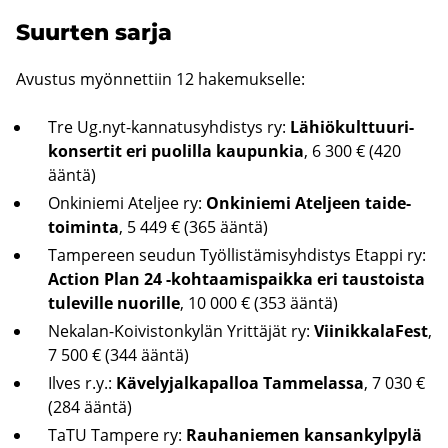
Suur­ten sarja
Avus­tus myön­net­tiin 12 ha­ke­muk­sel­le:
Tre Ug.nyt-​kannatusyhdistys ry:
Lähiökulttuuri-​
konsertit eri puo­lil­la kau­pun­kia
, 6 300 € (420
ääntä)
On­ki­nie­mi Atel­jee ry:
On­ki­nie­mi Atel­jeen tai­de­
toi­min­ta
, 5 449 € (365 ääntä)
Tam­pe­reen seu­dun Työl­lis­tä­mi­syh­dis­tys Etap­pi ry:
Ac­tion Plan 24 -​kohtaamispaikka eri taus­tois­ta
tu­le­vil­le nuo­ril­le
, 10 000 € (353 ääntä)
Nekalan-​Koivistonkylän Yrit­tä­jät ry:
Vii­nik­ka­la­Fest
,
7 500 € (344 ääntä)
Ilves r.y.:
Kä­ve­ly­jal­ka­pal­loa Tam­me­las­sa
, 7 030 €
(284 ääntä)
TaTU Tam­pe­re ry:
Rau­ha­nie­men kan­san­kyl­py­lä