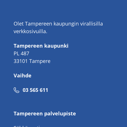
Olet Tampereen kaupungin virallisilla
verkkosivuilla.
Tampereen kaupunki
PL 487
33101 Tampere
Vaihde
Puhelinnumero
03 565 611
Tampereen palvelupiste