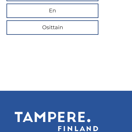
En
Osittain