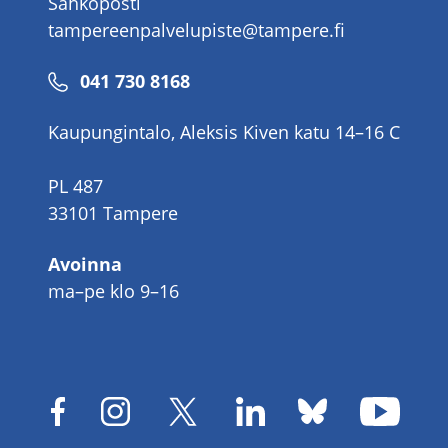
Sähköposti
tampereenpalvelupiste@tampere.fi
Puhelinnumero
041 730 8168
Kaupungintalo, Aleksis Kiven katu 14–16 C
PL 487
33101 Tampere
Avoinna
ma–pe klo 9–16