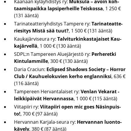
Kaa­naan ky­läyh­dis­tys ry:
Muk­su­la – avoin koh­
taa­mis­paik­ka lap­si­per­heil­le Teis­kos­sa
, 1 250 €
(131 ääntä)
Ta­ri­na­teat­te­riyh­dis­tys Tam­pe­re ry:
Ta­ri­na­teat­te­
rie­si­tys Mistä sää tuut?
, 1 500 € (131 ääntä)
Kau­ka­jär­vi­seu­ra ry:
Tal­vi­tur­kin­kas­ta­jai­set Kau­
ka­jär­vel­lä
, 1 000 € (130 ääntä)
SDPL:n Tam­pe­reen Alue­jär­jes­tö ry:
Per­he­ret­ki
Kin­tu­lam­mil­le
, 300 € (130 ääntä)
Daria Craciun:
Eclip­sed Shadows Socie­ty – Hor­ror
Club / Kau­hue­lo­ku­vien kerho englan­nik­si
, 636 €
(116 ääntä)
Tam­pe­reen Her­van­ta­lai­set ry:
Ven­lan Ve­ka­rat -​
leikkipäivät Her­van­nas­sa
, 1 000 € (115 ääntä)
Vii­ta­pii­ri ry:
Vii­ta­pii­ri open mic goes Nä­sin­puis­
to!
, 700 € (97 ääntä)
Her­van­nan Karjala-​seura ry:
Her­van­nan luon­to­
kä­ve­ly
, 380 € (87 ääntä)