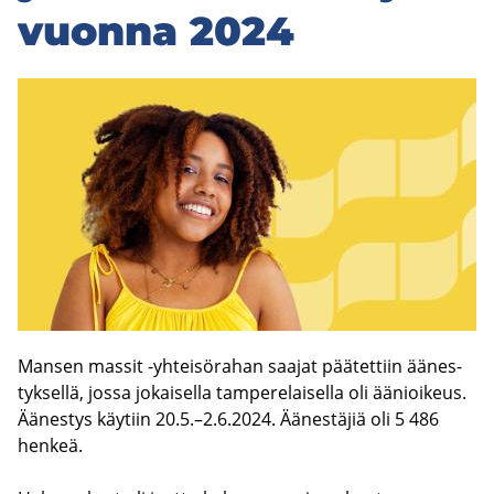
vuon­na 2024
Man­sen mas­sit -​yhteisörahan saa­jat pää­tet­tiin ää­nes­
tyk­sel­lä, jossa jo­kai­sel­la tam­pe­re­lai­sel­la oli ää­nioi­keus.
Ää­nes­tys käy­tiin 20.5.–2.6.2024. Ää­nes­tä­jiä oli 5 486
hen­keä.