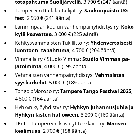
to­ta­pah­tu­ma Suo­li­jär­vel­lä
, 3 700 € (247 ääntä)
Tam­pe­reen Rul­la­lau­tai­li­jat ry:
Sau­kon­puis­to UG-​
fest
, 2 950 € (241 ääntä)
Lam­min­pään kou­lun van­hem­pai­nyh­dis­tys ry:
Koko
kylä kas­vat­taa
, 3 000 € (225 ääntä)
Ke­hi­tys­vam­mais­ten Tu­ki­liit­to ry:
Yh­den­ver­tai­ses­ti
luon­toon -​tapahtuma
, 4 700 € (204 ääntä)
Vim­mal­la ry / Stu­dio Vimma:
Stu­dio Vim­man pa­
ja­toi­min­ta
, 4 000 € (195 ääntä)
Veh­mais­ten van­hem­pai­nyh­dis­tys:
Veh­mais­ten
syys­kar­ke­lot
, 5 000 € (189 ääntä)
Tango aMo­ro­so ry:
Tam­pe­re Tango Fes­ti­val 2025
,
4 500 € (164 ääntä)
Hyh­kyn ky­läyh­dis­tys ry:
Hyh­kyn ju­han­nus­juh­la ja
Hyh­kyn las­ten halloween
, 3 200 € (160 ääntä)
TKrT – Tam­pe­reen kris­ti­tyt teek­ka­rit ry:
Man­sen
ke­sä­musa
, 2 700 € (158 ääntä)