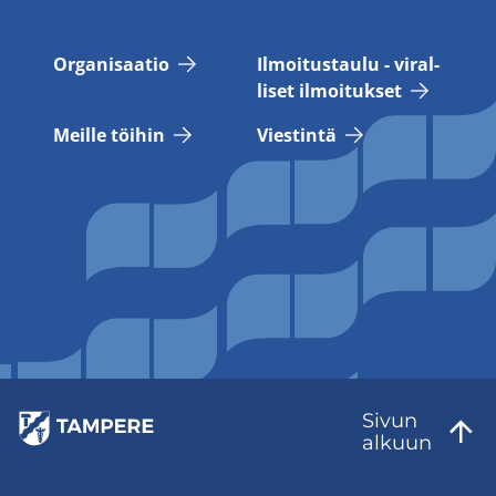
Or­ga­ni­saa­tio
Il­moi­tus­tau­lu - vi­ral­
li­set il­moi­tuk­set
Meil­le töi­hin
Vies­tin­tä
Sivun
al­kuun