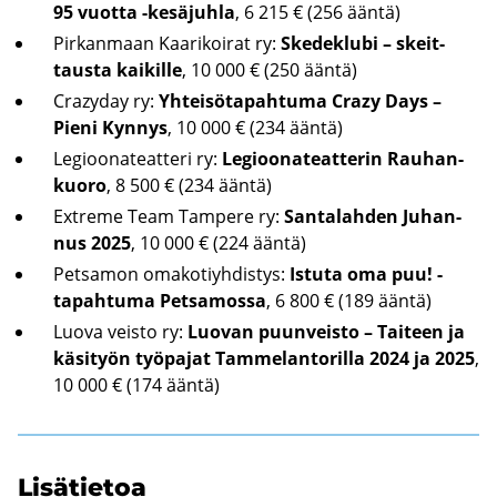
95 vuot­ta -​kesäjuhla
, 6 215 € (256 ääntä)
Pir­kan­maan Kaa­ri­koi­rat ry:
Ske­deklu­bi – skeit­
taus­ta kai­kil­le
, 10 000 € (250 ääntä)
Crazyday ry:
Yh­tei­sö­ta­pah­tu­ma Crazy Days –
Pieni Kyn­nys
, 10 000 € (234 ääntä)
Le­gioo­na­teat­te­ri ry:
Le­gioo­na­teat­te­rin Rau­han­
kuo­ro
, 8 500 € (234 ääntä)
Extreme Team Tam­pe­re ry:
San­ta­lah­den Ju­han­
nus 2025
, 10 000 € (224 ääntä)
Pet­sa­mon oma­ko­tiyh­dis­tys:
Is­tu­ta oma puu! -​
tapahtuma Pet­sa­mos­sa
, 6 800 € (189 ääntä)
Luova veis­to ry:
Luo­van puun­veis­to – Tai­teen ja
kä­si­työn työ­pa­jat Tam­me­lan­to­ril­la 2024 ja 2025
,
10 000 € (174 ääntä)
Li­sä­tie­toa