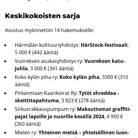
Kes­ki­ko­kois­ten sarja
Avus­tus myön­net­tiin 14 ha­ke­muk­sel­le:
Här­mä­län kult­tuu­riyh­dis­tys:
HärStock-​festivaali
,
5 000 € (442 ääntä)
Vuo­rek­sen asu­ka­syh­dis­tys ry:
Vuo­rek­sen ka­tu­
juh­la
, 3 000 € (341 ääntä)
Koko kylän piha ry:
Koko kylän piha
, 3300 € (310
ääntä)
Pir­kan­maan Kaa­ri­koi­rat Ry:
Tytöt sh­red­daa -​
skeittitapahtuma
, 3 823 € (278 ääntä)
Sir­kus­rak­kaus­pum­pum ry:
Mak­sut­to­mat graf­fi­ti­
pa­jat lap­sil­le ja nuo­ril­le ke­säl­lä 2024
, 4 950 €
(260 ääntä)
Mie­len ry:
Yh­tei­nen metsä – yh­tei­söl­li­nen luon­