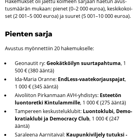
Ha­ke­muk­set oli jaet­tu kol­meen sar­jaan hae­tun avus­
tus­mää­rän mu­kaan: pie­net (0–2 000 euroa), kes­ki­ko­koi­
set (2 001–5 000 euroa) ja suu­ret (5 001–10 000 euroa).
Pien­ten sarja
Avus­tus myön­net­tiin 20 ha­ke­muk­sel­le:
Geo­nau­tit ry:
Geo­kät­köi­lyn suur­ta­pah­tu­ma
, 1
500 € (380 ääntä)
Ida-​Maria Oran­ne:
EndLess-​vaatekorjauspajat
,
1 000 € (345 ääntä)
Ai­vo­lii­ton Pir­kan­maan AVH-​yhdistys:
Es­tee­tön
luon­to­ret­ki Kin­tu­lam­mil­le
, 1 000 € (275 ääntä)
Tam­pe­reen kes­kus­te­luklu­bit:
Luon­toklu­bi, De­mo­
kra­tiaklu­bi ja De­moc­racy Club
, 1 000 € (247
ääntä)
Sa­ra­lee­na Aar­ni­tai­val:
Kau­pun­ki­vil­je­ly tu­tuk­si -​