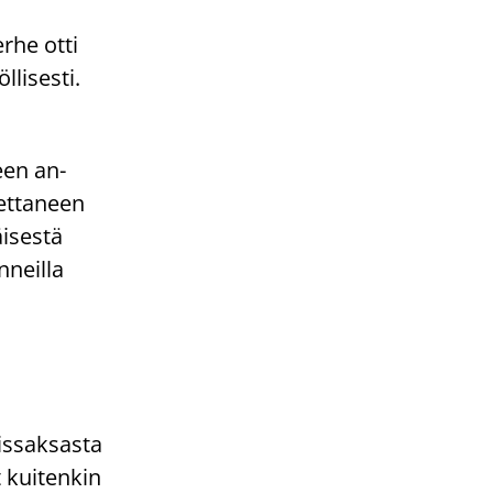
erhe otti
li­ses­ti.
een an­
et­ta­neen
i­ses­tä
­neil­la
s­sak­sas­ta
t kui­ten­kin