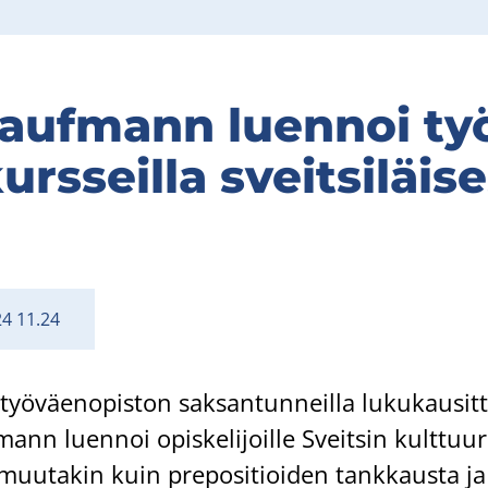
Kauf­mann luen­noi ty
rs­seil­la sveit­si­läi­s
24 11.24
ö­väen­opis­ton sak­san­tun­neil­la lu­ku­kausit­
mann luen­noi opis­ke­li­joil­le Sveit­sin kult­tuu­ri
muu­ta­kin kuin pre­po­si­tioi­den tank­kaus­ta ja