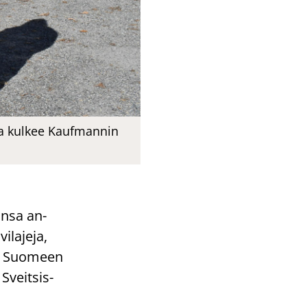
ka kulkee Kaufmannin
n­sa an­
la­je­ja,
ös Suo­meen
Sveit­sis­