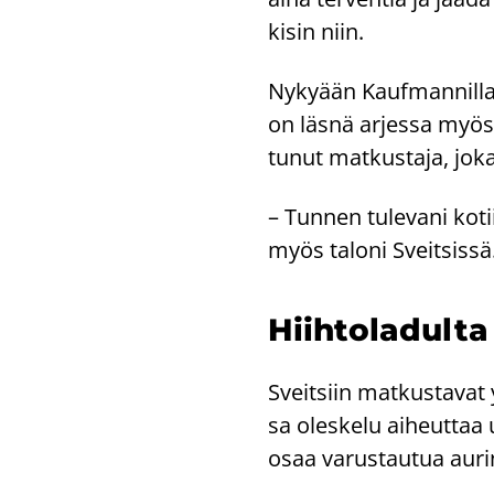
ki­sin niin.
Ny­ky­ään Kauf­man­nil­
on läsnä ar­jes­sa myös r
tu­nut mat­kus­ta­ja, jok
– Tun­nen tu­le­va­ni ko­t
myös ta­lo­ni Sveit­sis­sä
Hiih­to­la­dul­ta
Sveit­siin mat­kus­ta­vat
sa oles­ke­lu ai­heut­ta
osaa va­rus­tau­tua au­rin­