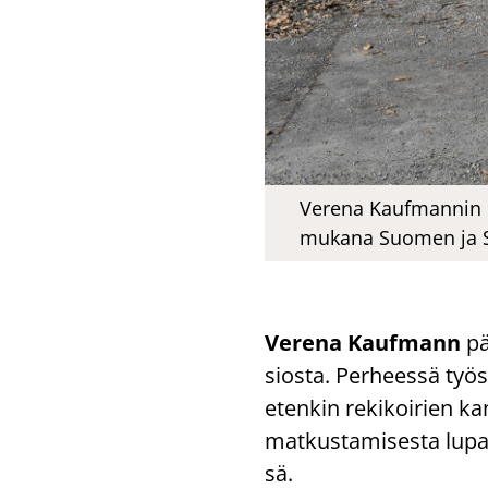
Verena Kaufmannin k
mukana Suomen ja Sve
Ve­re­na Kauf­mann
pä
sios­ta. Per­hees­sä työs­
eten­kin re­ki­koi­rien
mat­kus­ta­mi­ses­ta lu­p
sä.