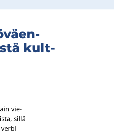
ö­väen­
es­tä kult­
tain vie­
s­ta, sillä
 ver­bi­