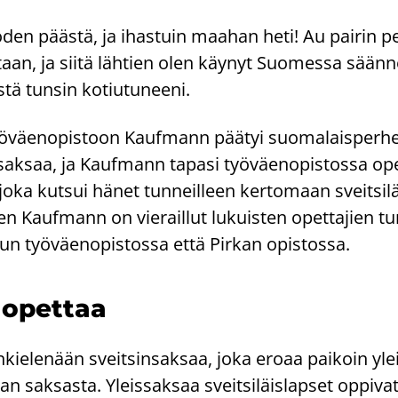
den pääs­tä, ja ihas­tuin maa­han heti! Au pai­rin p
aan, ja siitä läh­tien olen käy­nyt Suo­mes­sa sään­nöl­
tä tun­sin ko­tiu­tu­nee­ni.
­väen­opis­toon Kauf­mann pää­tyi suo­ma­lais­per­h
t sak­saa, ja Kauf­mann ta­pa­si työ­väen­opis­tos­sa op
 joka kut­sui hänet tun­neil­leen ker­to­maan sveit­si­lä
tien Kauf­mann on vie­rail­lut lu­kuis­ten opet­ta­jien tun
 työ­väen­opis­tos­sa että Pir­kan opis­tos­sa.
 opet­taa
ie­le­nään sveit­sin­sak­saa, joka eroaa pai­koin ylei
an sak­sas­ta. Yleis­sak­saa sveit­si­läis­lap­set op­pi­va