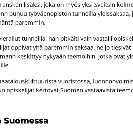
rans­kan li­säk­si, joka on myös yksi Sveit­sin kol­mes­t
ann puhuu työ­väen­opis­ton tun­neil­la yleis­sak­saa, 
ät häntä pa­rem­min.
rai­lut tun­neil­la, hän pit­käl­ti vain vas­tai­li opis­ke­l
i­jat op­pi­vat yhä pa­rem­min sak­saa, he jo tie­si­vät
f­mann kes­kit­tyy ny­ky­ään tee­moi­hin, jotka ovat y
l­le.
­ta­lous­kult­tuu­ris­ta vuo­ris­tos­sa, luon­non­voi­mis
un opis­ke­li­jat ker­to­vat Suo­men vas­taa­vis­ta tee­m
a Suo­mes­sa