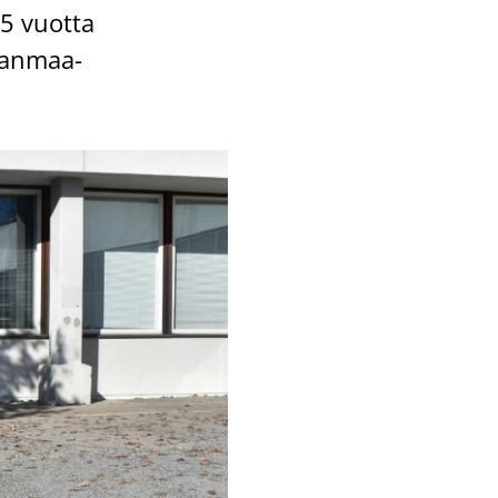
35 vuot­ta
kan­maa­