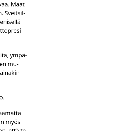
­vaa. Maat
. Sveit­sil­
­ni­sel­lä
t­topre­si­
i­ta, ym­pä­
s­ten mu­
ai­na­kin
o.
paa­mat­ta
a on myös
an, että te­