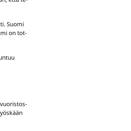
­ti. Suomi
elmi on tot­
tun­tuu
vuo­ris­tos­
 myös­kään