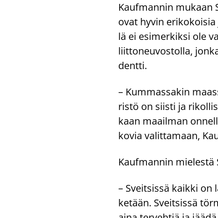
Kauf­man­nin mu­kaan Su
ovat hyvin eri­ko­koi­sia ja
lä ei esi­mer­kik­si ole va
liit­to­neu­vos­tol­la, jonk
dent­ti.
– Kum­mas­sa­kin maas­sa 
ris­tö on siis­ti ja ri­ko
kaan maa­il­man on­nel­li­
kovia va­lit­ta­maan, Ka
Kauf­man­nin mie­les­tä 
– Sveit­sis­sä kaik­ki on l
ke­tään. Sveit­sis­sä tör­
aina ter­veh­tiä ja jäädä