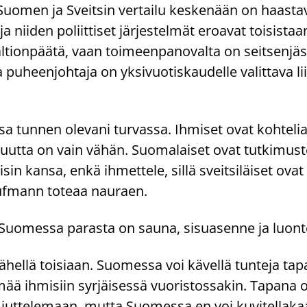
o­men ja Sveit­sin ver­tai­lu kes­ke­nään on haas­ta
 nii­den po­liit­ti­set jär­jes­tel­mät eroa­vat toi­sis­taan
l­tion­pää­tä, vaan toi­meen­pa­no­val­ta on seit­sen­jä­se
a pu­heen­joh­ta­ja on yk­si­vuo­tis­kau­del­le va­lit­ta­va lii
tun­nen ole­va­ni tur­vas­sa. Ih­mi­set ovat koh­te­lia
l­li­suut­ta on vain vähän. Suo­ma­lai­set ovat tut­ki­mu
sin kansa, enkä ih­met­te­le, sillä sveit­si­läi­set ovat 
uf­mann to­te­aa nau­raen.
Suo­mes­sa pa­ras­ta on sauna, si­sua­sen­ne ja luon­t
ä­hel­lä toi­si­aan. Suo­mes­sa voi kä­vel­lä tun­te­ja ta­
mää ih­mi­siin syr­jäi­ses­sä vuo­ris­tos­sa­kin. Ta­pa­n
 jut­te­le­maan, mutta Suo­mes­sa en voi ku­vi­tel­la­ka