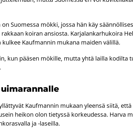
la on Suo­mes­sa mökki, jossa hän käy sään­nöl­li­ses
ak­kaan koi­ran an­sios­ta. Kar­ja­lan­kar­hu­koi­ra H
a kul­kee Kauf­man­nin mu­ka­na mai­den vä­lil­lä.
iin, kun pää­sen mö­kil­le, mutta yhtä lail­la ko­dil­ta 
.
 ui­ma­ran­nal­le
 yl­lät­ty­vät Kauf­man­nin mu­kaan yleen­sä siitä, että 
a usein hei­kon olon tie­tys­sä kor­keu­des­sa. Harva
ko­ras­val­la ja -​laseilla.