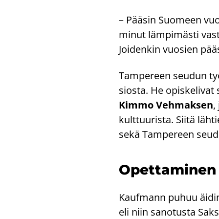
– Pää­sin Suo­meen vuo­
minut läm­pi­mäs­ti vas­t
Joi­den­kin vuo­sien pääs­
Tam­pe­reen seu­dun työ
sios­ta. He opis­ke­li­va
Kimmo Veh­mak­sen
,
kult­tuu­ris­ta. Siitä läh­
sekä Tam­pe­reen seu­dun
Opet­ta­mi­nen
Kauf­mann puhuu äi­din­k
eli niin sa­no­tus­ta Sak­s