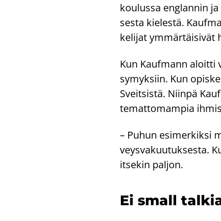
kou­lus­sa englan­nin ja 
ses­ta kie­les­tä. Kauf­m
ke­li­jat ym­mär­täi­si­v
Kun Kauf­mann aloit­ti vie­
sy­myk­siin. Kun opis­ke­l
Sveit­sis­tä. Niin­pä Kau
te­mat­to­mam­pia ih­mi­si
– Puhun esi­mer­kik­si maa
veys­va­kuu­tuk­ses­ta. K
it­se­kin pal­jon.
Ei small tal­ki