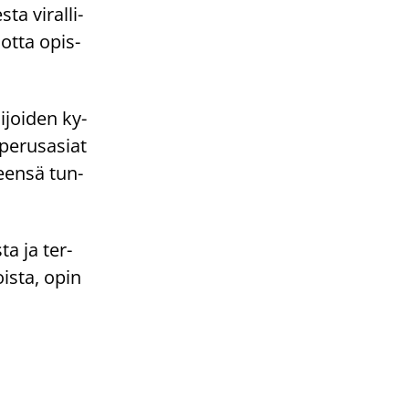
a vi­ral­li­
jotta opis­
i­joi­den ky­
 pe­rus­asiat
leen­sä tun­
­ta ja ter­
ois­ta, opin