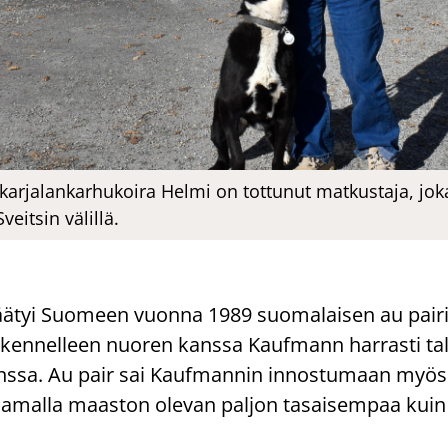
arjalankarhukoira Helmi on tottunut matkustaja, jo
itsin välillä.
ä­tyi Suo­meen vuon­na 1989 suo­ma­lai­sen au pai­ri
ken­nel­leen nuo­ren kans­sa Kauf­mann har­ras­ti tal­vi­
 kans­sa. Au pair sai Kauf­man­nin in­nos­tu­maan my
aa­mal­la maas­ton ole­van pal­jon ta­sai­sem­paa kuin 