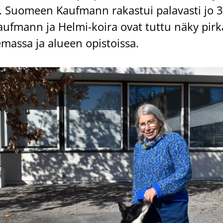
. Suo­meen Kauf­mann ra­kas­tui pa­la­vas­ti jo 
 Kauf­mann ja Helmi-​koira ovat tuttu näky pir­
e­mas­sa ja alu­een opis­tois­sa.