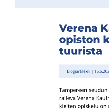
Ve­re­na 
opis­ton ku
tuu­ris­ta
Blogiartikkeli
15.5.20
Tam­pe­reen seu­dun ty
rai­le­va Ve­re­na Kauf­
kiel­ten opis­ke­lu on 