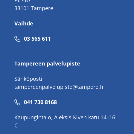
PL 487
33101 Tampere
Vaihde
Puhelinnumero
03 565 611
Tampereen palvelupiste
Sähköposti
tampereenpalvelupiste@tampere.fi
Puhelinnumero
041 730 8168
Kaupungintalo, Aleksis Kiven katu 14–16
C