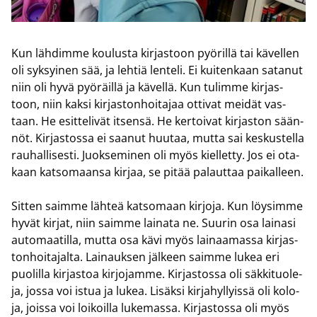
Kun läh­dim­me kou­lus­ta kir­jas­toon pyö­ril­lä tai kä­vel­len
oli syk­syi­nen sää, ja leh­tiä len­te­li. Ei kui­ten­kaan sa­ta­nut
niin oli hyvä pyö­räil­lä ja kä­vel­lä. Kun tu­lim­me kir­jas­
toon, niin kaksi kir­jas­ton­hoi­ta­jaa ot­ti­vat mei­dät vas­
taan. He esit­te­li­vät it­sen­sä. He ker­toi­vat kir­jas­ton sään­
nöt. Kir­jas­tos­sa ei saa­nut huu­taa, mutta sai kes­kus­tel­la
rau­hal­li­ses­ti. Juok­se­mi­nen oli myös kiel­let­ty. Jos ei ota­
kaan kat­so­maan­sa kir­jaa, se pitää pa­laut­taa pai­kal­leen.
Sit­ten saim­me läh­teä kat­so­maan kir­jo­ja. Kun löy­sim­me
hyvät kir­jat, niin saim­me lai­na­ta ne. Suu­rin osa lai­na­si
au­to­maa­til­la, mutta osa kävi myös lai­naa­mas­sa kir­jas­
ton­hoi­ta­jal­ta. Lai­nauk­sen jäl­keen saim­me lukea eri
puo­lil­la kir­jas­toa kir­jo­jam­me. Kir­jas­tos­sa oli säk­ki­tuo­le­
ja, jossa voi istua ja lukea. Li­säk­si kir­ja­hyl­lyis­sä oli ko­lo­
ja, jois­sa voi loi­koil­la lu­ke­mas­sa. Kir­jas­tos­sa oli myös