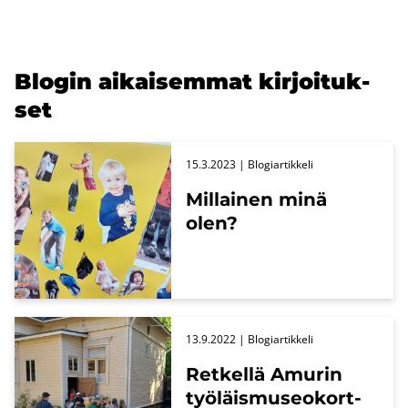
Blo­gin ai­kai­sem­mat kir­joi­tuk­
set
15.3.2023
| Blo­giar­tik­ke­li
Mil­lai­nen minä
olen?
13.9.2022
| Blo­giar­tik­ke­li
Ret­kel­lä Amu­rin
työ­läis­museo­kort­