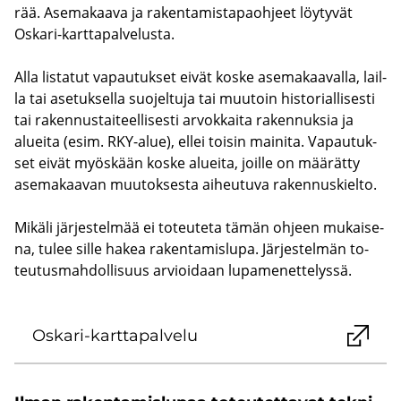
rää. Ase­ma­kaa­va ja ra­ken­ta­mis­ta­paoh­jeet löy­ty­vät
Oskari-​karttapalvelusta.
Alla lis­ta­tut va­pau­tuk­set eivät koske ase­ma­kaa­val­la, lail­
la tai ase­tuk­sel­la suo­jel­tu­ja tai muu­toin his­to­rial­li­ses­ti
tai ra­ken­nus­tai­teel­li­ses­ti ar­vok­kai­ta ra­ken­nuk­sia ja
aluei­ta (esim. RKY-​alue), ellei toi­sin mai­ni­ta. Va­pau­tuk­
set eivät myös­kään koske aluei­ta, joil­le on mää­rät­ty
ase­ma­kaa­van muu­tok­ses­ta ai­heu­tu­va ra­ken­nus­kiel­to.
Mi­kä­li jär­jes­tel­mää ei to­teu­te­ta tämän oh­jeen mu­kai­se­
na, tulee sille hakea ra­ken­ta­mis­lu­pa. Jär­jes­tel­män to­
teu­tus­mah­dol­li­suus ar­vioi­daan lu­pa­me­net­te­lys­sä.
Oskari-​karttapalvelu