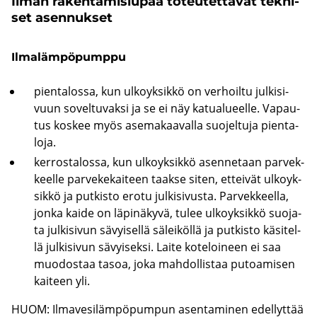
Ilman ra­ken­ta­mis­lu­paa to­teu­tet­ta­vat tek­ni­
set asen­nuk­set
Il­ma­läm­pö­pump­pu
pien­ta­los­sa, kun ul­ko­yk­sik­kö on ver­hoil­tu jul­ki­si­
vuun so­vel­tu­vak­si ja se ei näy ka­tua­lu­eel­le. Va­pau­
tus kos­kee myös ase­ma­kaa­val­la suo­jel­tu­ja pien­ta­
lo­ja.
ker­ros­ta­los­sa, kun ul­ko­yk­sik­kö asen­ne­taan par­vek­
keel­le par­ve­ke­kai­teen taak­se siten, et­tei­vät ul­ko­yk­
sik­kö ja put­kis­to erotu jul­ki­si­vus­ta. Par­vek­keel­la,
jonka kaide on lä­pi­nä­ky­vä, tulee ul­ko­yk­sik­kö suo­ja­
ta jul­ki­si­vun sä­vyi­sel­lä sä­lei­köl­lä ja put­kis­to kä­si­tel­
lä jul­ki­si­vun sä­vyi­sek­si. Laite ko­te­loi­neen ei saa
muo­dos­taa tasoa, joka mah­dol­lis­taa pu­toa­mi­sen
kai­teen yli.
HUOM: Il­ma­ve­si­läm­pö­pum­pun asen­ta­mi­nen edel­lyt­tää