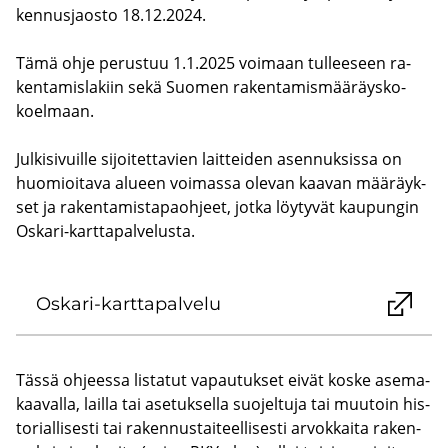
ken­nus­jaos­to 18.12.2024.
Tämä ohje pe­rus­tuu 1.1.2025 voi­maan tul­lee­seen ra­
ken­ta­mis­la­kiin sekä Suo­men ra­ken­ta­mis­mää­räys­ko­
koel­maan.
Jul­ki­si­vuil­le si­joi­tet­ta­vien lait­tei­den asen­nuk­sis­sa on
huo­mioi­ta­va alu­een voi­mas­sa ole­van kaa­van mää­räyk­
set ja ra­ken­ta­mis­ta­paoh­jeet, jotka löy­ty­vät kau­pun­gin
Oskari-​karttapalvelusta.
Oskari-​karttapalvelu
Tässä oh­jees­sa lis­ta­tut va­pau­tuk­set eivät koske ase­ma­
kaa­val­la, lail­la tai ase­tuk­sel­la suo­jel­tu­ja tai muu­toin his­
to­rial­li­ses­ti tai ra­ken­nus­tai­teel­li­ses­ti ar­vok­kai­ta ra­ken­