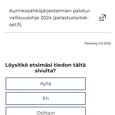
Au­rin­ko­säh­kö­jär­jes­tel­mien pa­lo­tur­
val­li­suus­oh­je 2024 (pe­las­tus­lai­tok­
set.fi)
Päivitetty 3.6.2026
Löysitkö etsimäsi tiedon tältä
sivulta?
Kyllä
En
Osittain