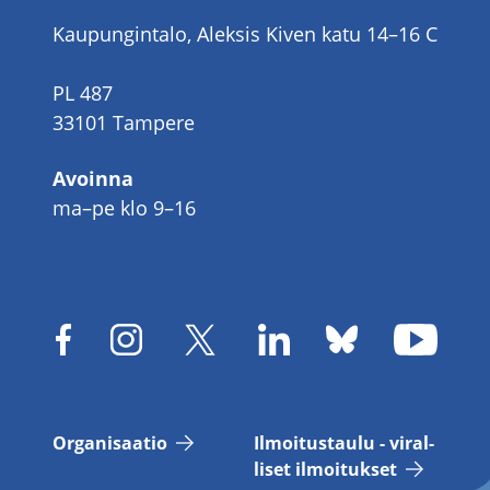
Kaupungintalo, Aleksis Kiven katu 14–16 C
PL 487
33101 Tampere
Avoinna
ma–pe klo 9–16
Or­ga­ni­saa­tio
Il­moi­tus­tau­lu - vi­ral­
li­set il­moi­tuk­set