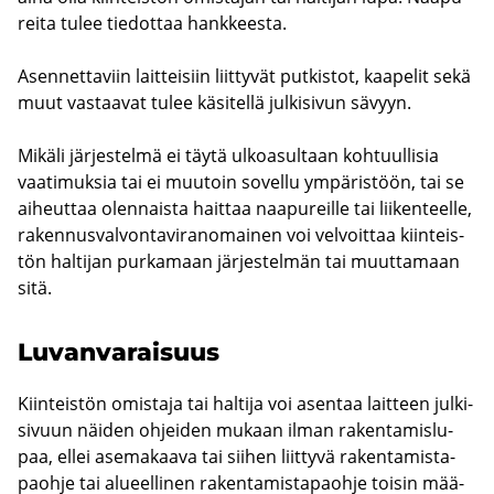
rei­ta tulee tie­dot­taa hank­kees­ta.
Asen­net­ta­viin lait­tei­siin liit­ty­vät put­kis­tot, kaa­pe­lit sekä
muut vas­taa­vat tulee kä­si­tel­lä jul­ki­si­vun sä­vyyn.
Mi­kä­li jär­jes­tel­mä ei täytä ul­koa­sul­taan koh­tuul­li­sia
vaa­ti­muk­sia tai ei muu­toin so­vel­lu ym­pä­ris­töön, tai se
ai­heut­taa olen­nais­ta hait­taa naa­pu­reil­le tai lii­ken­teel­le,
ra­ken­nus­val­von­ta­vi­ran­omai­nen voi vel­voit­taa kiin­teis­
tön hal­ti­jan pur­ka­maan jär­jes­tel­män tai muut­ta­maan
sitä.
Lu­van­va­rai­suus
Kiin­teis­tön omis­ta­ja tai hal­ti­ja voi asen­taa lait­teen jul­ki­
si­vuun näi­den oh­jei­den mu­kaan ilman ra­ken­ta­mis­lu­
paa, ellei ase­ma­kaa­va tai sii­hen liit­ty­vä ra­ken­ta­mis­ta­
paoh­je tai alu­eel­li­nen ra­ken­ta­mis­ta­paoh­je toi­sin mää­