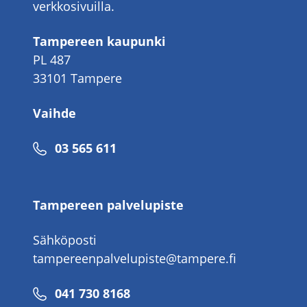
verkkosivuilla.
Tampereen kaupunki
PL 487
33101 Tampere
Vaihde
Puhelinnumero
03 565 611
Tampereen palvelupiste
Sähköposti
tampereenpalvelupiste@tampere.fi
Puhelinnumero
041 730 8168