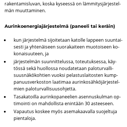
ra­ken­ta­mis­lu­van, koska ky­sees­sä on läm­mi­tys­jär­jes­tel­
män muut­ta­mi­nen.
Au­rin­koe­ner­gia­jär­jes­tel­mä (pa­nee­li tai ke­räin)
kun jär­jes­tel­mä si­joi­te­taan ka­tol­le lap­peen suun­tai­
ses­ti ja yh­te­näi­seen suo­ra­kai­teen muo­toi­seen ko­
ko­nai­suu­teen, ja
jär­jes­tel­män suun­nit­te­lus­sa, to­teu­tuk­ses­sa, käy­
tös­sä sekä huol­los­sa nou­da­te­taan pa­lo­tur­val­li­
suus­nä­kö­koh­tien vuok­si pe­las­tus­lai­tos­ten kump­
pa­nuus­ver­kos­ton laa­ti­maa au­rin­ko­säh­kö­jär­jes­tel­
mien pa­lo­tur­val­li­suus­oh­jet­ta.
Ta­sa­ka­toil­la au­rin­ko­pa­nee­lien asen­nus­kul­man op­
ti­moin­ti on mah­dol­lis­ta enin­tään 30 as­tee­seen.
Va­pau­tus kos­kee myös ase­ma­kaa­val­la suo­jel­tu­ja
pien­ta­lo­ja.