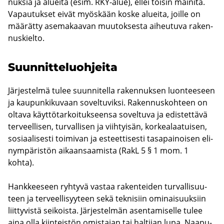
nuk­sia ja aluei­ta (esim. RKY-​alue), ellei toi­sin mai­ni­ta.
Va­pau­tuk­set eivät myös­kään koske aluei­ta, joil­le on
mää­rät­ty ase­ma­kaa­van muu­tok­ses­ta ai­heu­tu­va ra­ken­
nus­kiel­to.
Suun­nit­te­luoh­jei­ta
Jär­jes­tel­mä tulee suun­ni­tel­la ra­ken­nuk­sen luon­tee­seen
ja kau­pun­ki­ku­vaan so­vel­tu­vik­si. Ra­ken­nus­koh­teen on
ol­ta­va käyt­tö­tar­koi­tuk­seen­sa so­vel­tu­va ja edis­tet­tä­vä
ter­veel­li­sen, tur­val­li­sen ja viih­tyi­sän, kor­kea­laa­tui­sen,
so­si­aa­li­ses­ti toi­mi­van ja es­teet­ti­ses­ti ta­sa­pai­noi­sen eli­
nym­pä­ris­tön ai­kaan­saa­mis­ta (RakL 5 § 1 mom. 1
kohta).
Hank­kee­seen ryh­ty­vä vas­taa ra­ken­tei­den tur­val­li­suu­
teen ja ter­veel­li­syy­teen sekä tek­ni­siin omi­nai­suuk­siin
liit­ty­vis­tä sei­kois­ta. Jär­jes­tel­män asen­ta­mi­sel­le tulee
aina olla kiin­teis­tön omis­ta­jan tai hal­ti­jan lupa. Naa­pu­