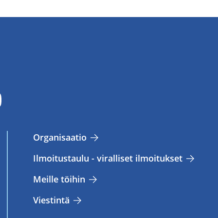
Or­ga­ni­saa­tio
Il­moi­tus­tau­lu - vi­ral­li­set il­moi­tuk­set
Meil­le töi­hin
Vies­tin­tä