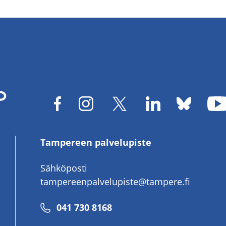
Tampereen palvelupiste
Sähköposti
tampereenpalvelupiste@tampere.fi
Puhelinnumero
041 730 8168