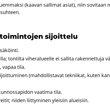
au­em­mak­si (kaa­van sal­li­mat asiat), niin so­vi­taan me
 suh­teen.
i­min­to­jen si­joit­te­lu
sä­köin­ti.
a; ton­til­ta vi­he­ra­lu­eel­le ei sal­li­ta ra­ken­net­tu­ja vä
u, vapaa tila.
joit­tu­mi­nen (mah­dol­lis­ta­vat tek­nii­kat, kuten kan­
kun­nos­sa­pi­don vaa­ti­ma tila.
i­tit; nii­den liit­ty­mi­nen ylei­siin aluei­siin.