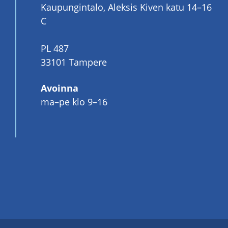
Kaupungintalo, Aleksis Kiven katu 14–16
C
PL 487
33101 Tampere
Avoinna
ma–pe klo 9–16