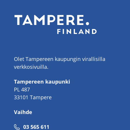
Olet Tampereen kaupungin virallisilla
verkkosivuilla.
Tampereen kaupunki
PL 487
33101 Tampere
Vaihde
Puhelinnumero
03 565 611