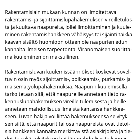
Ra­ken­ta­mis­lain mu­kaan kun­nan on il­moi­tet­ta­va
rakentamis-​ ja si­joit­ta­mis­lu­pa­ha­ke­muk­sen vi­reil­le­tu­los­
ta ja kuul­ta­va naa­pu­rei­ta, jol­lei il­moit­ta­mi­nen ja kuu­le­
mi­nen ra­ken­ta­mis­hank­keen vä­häi­syys tai si­jain­ti taik­ka
kaa­van si­säl­tö huo­mioon ot­taen ole naa­pu­rien edun
kan­nal­ta il­mei­sen tar­pee­ton­ta. Vi­ran­omai­sen suo­rit­ta­
ma kuu­le­mi­nen on mak­sul­li­nen.
Ra­ken­ta­mis­lu­van kuu­le­mis­sään­nök­set kos­ke­vat so­vel­
tu­vin osin myös sijoittamis-​, poikkeamis-​, purkamis-​ ja
mai­se­ma­työ­lu­pa­ha­ke­muk­sia. Naa­pu­rin kuu­le­mi­sel­la
tar­koi­te­taan sitä, että naa­pu­reil­le an­ne­taan tieto ra­
ken­nus­lu­pa­ha­ke­muk­sen vi­reil­le tu­le­mi­ses­ta ja heil­le
an­ne­taan mah­dol­li­suus il­mais­ta kan­tan­sa hank­kee­
seen. Luvan ha­ki­ja voi liit­tää ha­ke­muk­seen­sa sel­vi­tyk­
sen siitä, että naa­pu­rit tai osa naa­pu­reis­ta ovat tie­toi­
sia hank­keen kan­nal­ta mer­kit­tä­vis­tä asia­kir­jois­ta ja tie­
dois­ta sekä sel­vi­tyk­sen hei­dän mah­dol­li­ses­ta kan­nas­