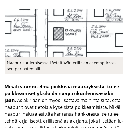
Naa­pu­ri­kuu­le­mi­ses­sa käy­tet­tä­vän eril­li­sen ase­ma­piir­rok­
sen pe­ri­aa­te­mal­li.
Mi­kä­li suun­ni­tel­ma poik­ke­aa mää­räyk­sis­tä, tulee
poik­kea­mi­set yk­si­löi­dä naa­pu­ri­kuu­le­mis­asia­kir­
jaan
. Asia­kir­jaan on myös li­sät­tä­vä mai­nin­ta siitä, että
naa­pu­rit ovat tie­toi­sia ky­sei­sis­tä poik­kea­mi­sis­ta. Mi­kä­li
naa­pu­ri ha­lu­aa esit­tää kan­tan­sa hank­kees­ta, se tulee
tehdä kir­jal­li­ses­ti, eril­li­se­nä asia­kir­ja­na, joka lii­te­tään lu­
pa­ha­ke­muk­sen liit­teek­si. Huo­mioi­ta­vaa on myös, että