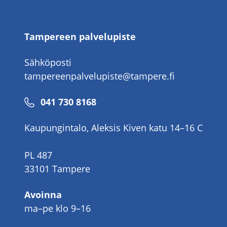
Tampereen palvelupiste
Sähköposti
tampereenpalvelupiste@tampere.fi
Puhelinnumero
041 730 8168
Kaupungintalo, Aleksis Kiven katu 14–16 C
PL 487
33101 Tampere
Avoinna
ma–pe klo 9–16