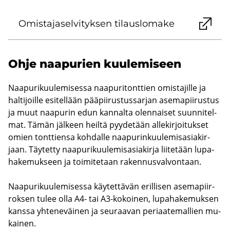
Omis­ta­ja­sel­vi­tyk­sen ti­laus­lo­ma­ke
Ohje naa­pu­rien kuu­le­mi­seen
Naa­pu­ri­kuu­le­mi­ses­sa naa­pu­ri­tont­tien omis­ta­jil­le ja
hal­ti­joil­le esi­tel­lään pää­pii­rus­tus­sar­jan ase­ma­pii­rus­tus
ja muut naa­pu­rin edun kan­nal­ta olen­nai­set suun­ni­tel­
mat. Tämän jäl­keen heil­tä pyy­de­tään al­le­kir­joi­tuk­set
omien tont­tien­sa koh­dal­le naa­pu­rin­kuu­le­mis­asia­kir­
jaan. Täy­tet­ty naa­pu­ri­kuu­le­mis­asia­kir­ja lii­te­tään lu­pa­
ha­ke­muk­seen ja toi­mi­te­taan ra­ken­nus­val­von­taan.
Naa­pu­ri­kuu­le­mi­ses­sa käy­tet­tä­vän eril­li­sen ase­ma­piir­
rok­sen tulee olla A4- tai A3-​kokoinen, lu­pa­ha­ke­muk­sen
kans­sa yh­te­ne­väi­nen ja seu­raa­van pe­ri­aa­te­mal­lien mu­
kai­nen.