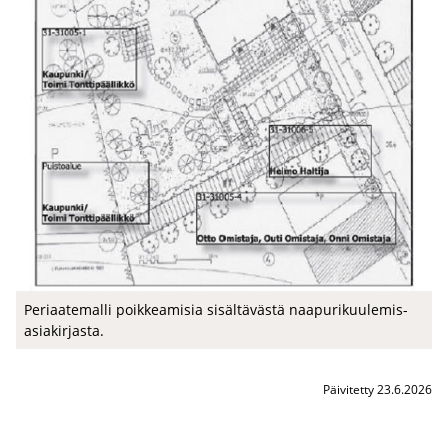
Pe­ri­aa­te­mal­li poik­kea­mi­sia si­säl­tä­väs­tä naa­pu­ri­kuu­le­mis­
asia­kir­jas­ta.
Päivitetty 23.6.2026