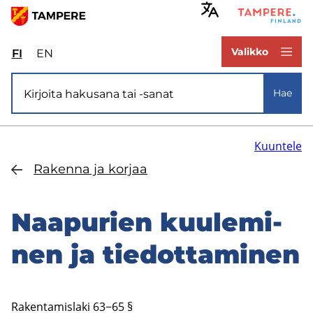
Hyppää
pääsisältöön
www.tampere.fi
Valikko
FI
Valitse
EN
Select
sivuston
site
Si­vus­to­ha­ku
kieli:
language:
Hae
suomi
English
Kuuntele
Ra­ken­na ja kor­jaa
Naa­pu­rien kuu­le­mi­
nen ja tie­dot­ta­mi­nen
Ra­ken­ta­mis­la­ki 63−65 §