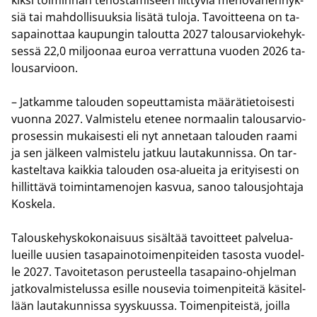
siä tai mah­dol­li­suuk­sia li­sä­tä tu­lo­ja. Ta­voit­tee­na on ta­
sa­pai­not­taa kau­pun­gin ta­lout­ta 2027 ta­lous­ar­vio­ke­hyk­
ses­sä 22,0 mil­joo­naa euroa ver­rat­tu­na vuo­den 2026 ta­
lous­ar­vioon.
– Jat­kam­me ta­lou­den so­peut­ta­mis­ta mää­rä­tie­toi­ses­ti
vuon­na 2027. Val­mis­te­lu ete­nee nor­maa­lin ta­lous­ar­vio­
pro­ses­sin mu­kai­ses­ti eli nyt an­ne­taan ta­lou­den raami
ja sen jäl­keen val­mis­te­lu jat­kuu lau­ta­kun­nis­sa. On tar­
kas­tel­ta­va kaik­kia ta­lou­den osa-​alueita ja eri­tyi­ses­ti on
hil­lit­tä­vä toi­min­ta­me­no­jen kas­vua, sanoo ta­lous­joh­ta­ja
Kos­ke­la.
Ta­lous­ke­hys­ko­ko­nai­suus si­säl­tää ta­voit­teet pal­ve­lua­
lueil­le uusien ta­sa­pai­no­toi­men­pi­tei­den ta­sos­ta vuo­del­
le 2027. Ta­voi­te­ta­son pe­rus­teel­la tasapaino-​ohjelman
jat­ko­val­mis­te­lus­sa esil­le nouse­via toi­men­pi­tei­tä kä­si­tel­
lään lau­ta­kun­nis­sa syys­kuus­sa. Toi­men­pi­teis­tä, joil­la