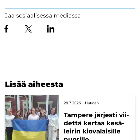
Jaa sosiaalisessa mediassa
Lisää ai­hees­ta
29.7.2026
| Uu­ti­nen
Tam­pe­re jär­jes­ti vii­
det­tä ker­taa ke­sä­
lei­rin kio­va­lai­sil­le
nuo­ril­le