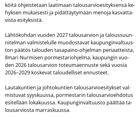
köi­tä oh­jeis­te­taan laa­ti­maan ta­lous­ar­vio­esi­tyk­sen­sä ke­
hyk­sen mu­kai­ses­ti ja pi­dät­täy­ty­mään me­no­ja kas­vat­ta­
vis­ta esi­tyk­sis­tä.
Läh­tö­koh­dan vuo­den 2027 ta­lous­ar­vion ja ta­lous­suun­
ni­tel­man val­mis­te­lul­le muo­dos­ta­vat kau­pun­gin­val­tuus­
ton pää­tös ta­lou­den tasapaino-​ohjelman pe­ri­aat­teis­ta,
Il­ma­ri Nur­mi­sen por­mes­ta­rioh­jel­ma, kau­pun­gin vuo­
den 2026 ta­lous­ar­vion to­teu­maen­nus­te sekä vuo­sia
2026–2029 kos­ke­vat ta­lou­del­li­set en­nus­teet.
Lau­ta­kun­tien ja joh­to­kun­tien ta­lous­ar­vio­esi­tyk­set val­
mis­tu­vat syys­kuus­sa, por­mes­ta­rin ta­lous­ar­vio­eh­do­tus
esi­tel­lään lo­ka­kuus­sa. Kau­pun­gin­val­tuus­to päät­tää ta­
lous­ar­vios­ta mar­ras­kuus­sa.