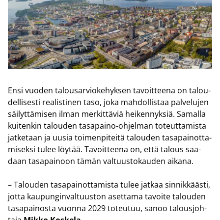
Ensi vuo­den ta­lous­ar­vio­ke­hyk­sen ta­voit­tee­na on ta­lou­
del­li­ses­ti rea­lis­ti­nen taso, joka mah­dol­lis­taa pal­ve­lu­jen
säi­lyt­tä­mi­sen ilman mer­kit­tä­viä hei­ken­nyk­siä. Sa­mal­la
kui­ten­kin ta­lou­den tasapaino-​ohjelman to­teut­ta­mis­ta
jat­ke­taan ja uusia toi­men­pi­tei­tä ta­lou­den ta­sa­pai­not­ta­
mi­sek­si tulee löy­tää. Ta­voit­tee­na on, että ta­lous saa­
daan ta­sa­pai­noon tämän val­tuus­to­kau­den ai­ka­na.
– Ta­lou­den ta­sa­pai­not­ta­mis­ta tulee jat­kaa sin­nik­kääs­ti,
jotta kau­pun­gin­val­tuus­ton aset­ta­ma ta­voi­te ta­lou­den
ta­sa­pai­nos­ta vuon­na 2029 to­teu­tuu, sanoo ta­lous­joh­
ta­ja
Mikko Kos­ke­la
.