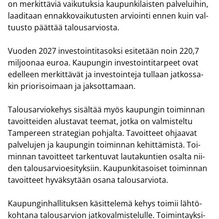
on mer­kit­tä­viä vai­ku­tuk­sia kau­pun­ki­lais­ten pal­ve­lui­hin,
laa­di­taan en­nak­ko­vai­ku­tus­ten ar­vioin­ti ennen kuin val­
tuus­to päät­tää ta­lous­ar­vios­ta.
Vuo­den 2027 in­ves­toin­ti­ta­sok­si esi­te­tään noin 220,7
mil­joo­naa euroa. Kau­pun­gin in­ves­toin­ti­tar­peet ovat
edel­leen mer­kit­tä­vät ja in­ves­toin­te­ja tul­laan jat­kos­sa­
kin prio­ri­soi­maan ja jak­sot­ta­maan.
Ta­lous­ar­vio­ke­hys si­säl­tää myös kau­pun­gin toi­min­nan
ta­voit­tei­den alus­ta­vat tee­mat, jotka on val­mis­tel­tu
Tam­pe­reen stra­te­gian poh­jal­ta. Ta­voit­teet oh­jaa­vat
pal­ve­lu­jen ja kau­pun­gin toi­min­nan ke­hit­tä­mis­tä. Toi­
min­nan ta­voit­teet tar­ken­tu­vat lau­ta­kun­tien osal­ta nii­
den ta­lous­ar­vio­esi­tyk­siin. Kau­pun­ki­ta­soi­set toi­min­nan
ta­voit­teet hy­väk­sy­tään osana ta­lous­ar­vio­ta.
Kau­pun­gin­hal­li­tuk­sen kä­sit­te­le­mä kehys toi­mii läh­tö­
koh­ta­na ta­lous­ar­vion jat­ko­val­mis­te­lul­le. Toi­min­tayk­si­