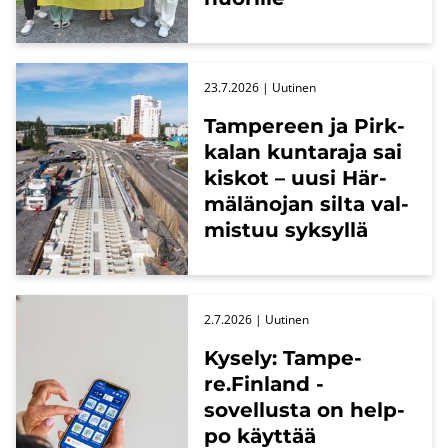
23.7.2026
| Uu­ti­nen
Tam­pe­reen ja Pirk­
ka­lan kun­ta­ra­ja sai
kis­kot – uusi Här­
mä­lä­no­jan silta val­
mis­tuu syk­syl­lä
2.7.2026
| Uu­ti­nen
Ky­se­ly: Tam­pe­
re.Fin­land -​
sovellusta on help­
po käyt­tää