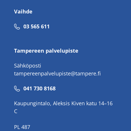
Vaihde
Puhelinnumero
03 565 611
Tampereen palvelupiste
Sähköposti
tampereenpalvelupiste@tampere.fi
Puhelinnumero
041 730 8168
Kaupungintalo, Aleksis Kiven katu 14–16
C
PL 487