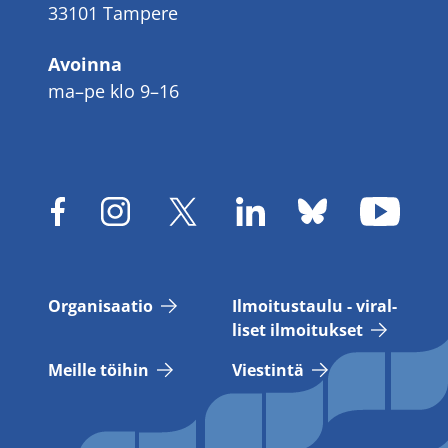
33101 Tampere
Avoinna
ma–pe klo 9–16
Or­ga­ni­saa­tio
Il­moi­tus­tau­lu - vi­ral­
li­set il­moi­tuk­set
Meil­le töi­hin
Vies­tin­tä