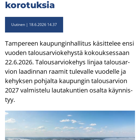
ko­ro­tuk­sia
Uutinen
18.6.2026 14.37
Tam­pe­reen kau­pun­gin­hal­li­tus kä­sit­te­lee ensi
vuo­den ta­lous­ar­vio­ke­hys­tä ko­kouk­ses­saan
22.6.2026. Ta­lous­ar­vio­ke­hys lin­jaa ta­lous­ar­
vion laa­din­nan raa­mit tu­le­val­le vuo­del­le ja
ke­hyk­sen poh­jal­ta kau­pun­gin ta­lous­ar­vion
2027 val­mis­te­lu lau­ta­kun­tien osal­ta käyn­nis­
tyy.