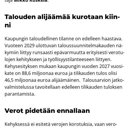
Ta­lou­den ali­jää­mää ku­ro­taan kiin­
ni
Kau­pun­gin ta­lou­del­li­nen ti­lan­ne on edel­leen haas­ta­va.
Vuo­teen 2029 ulot­tu­van ta­lous­suun­ni­tel­ma­kau­den nä­
ky­miin liit­tyy run­saas­ti epä­var­muut­ta eri­tyi­ses­ti ve­ro­tu­
lo­jen ke­hi­tyk­seen ja työl­li­syys­ti­lan­tee­seen liit­tyen.
Ke­hys­esi­tyk­sen mu­kaan kau­pun­gin vuo­den 2027 vuo­si­
ka­te on 88,6 mil­joo­naa euroa ja ti­li­kau­den tulos olisi
46,5 mil­joo­naa euroa ali­jää­mäi­nen. Ta­lous­ar­vion jat­ko­
val­mis­te­lus­sa ta­voi­tel­laan edel­leen ti­li­kau­den tu­lok­sen
pa­ran­ta­mis­ta.
Verot pi­de­tään en­nal­laan
Ke­hyk­ses­sä ei esi­te­tä ve­ro­jen ko­ro­tuk­sia, vaan ve­ro­