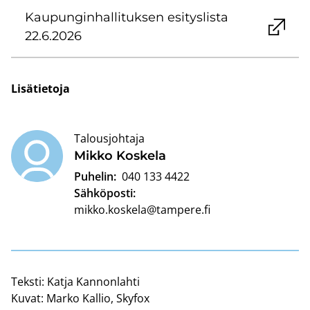
Kau­pun­gin­hal­li­tuk­sen esi­tys­lis­ta
22.6.2026
Li­sä­tie­to­ja
Talousjohtaja
Mikko Kos­ke­la
Puhelin:
040 133 4422
Sähköposti:
mikko.koskela@tampere.fi
Teksti:
Katja Kannonlahti
Kuvat:
Marko Kallio, Skyfox