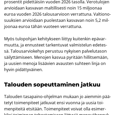
pro­sen­tit pi­det­täi­siin vuo­den 2026 ta­sol­la. Ve­ro­tu­lo­jen
ar­vioi­daan kas­va­van mal­til­li­ses­ti noin 15 mil­joo­naa
euroa vuo­den 2026 ta­lous­ar­vioon ver­rat­tu­na. Val­tio­no­
suuk­sien ar­vioi­daan puo­les­taan kas­va­van noin 5,2 mil­
joo­naa euroa tähän vuo­teen ver­rat­tu­na.
Myös tu­lo­poh­jan ke­hi­tyk­seen liit­tyy kui­ten­kin epä­var­
muut­ta, ja en­nus­teet tar­ken­tu­vat val­mis­te­lun ede­tes­
sä. Ta­lous­ar­vio­ke­hys pe­rus­tuu ny­kyi­sen pal­ve­lu­ta­son
säi­lyt­tä­mi­seen. Me­no­jen kas­vua py­ri­tään hil­lit­se­mään,
ja uusien me­no­ja li­sää­vien avaus­ten suh­teen linja on
hyvin pi­dät­ty­väi­nen.
Ta­lou­den so­peut­ta­mi­nen jat­kuu
Ta­lou­den tasapaino-​ohjelman mu­kaan jo ai­em­min pää­
te­tyt toi­men­pi­teet jat­ku­vat ensi vuon­na ja uusia toi­
men­pi­tei­tä et­si­tään. Toi­men­pi­teet voi­vat olla esi­mer­
kik­si toi­min­nan te­hos­ta­mi­seen liit­ty­viä me­no­vä­hen­nyk­