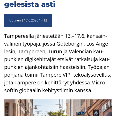
ge­le­sis­ta asti
Uutinen
17.6.2026 14.12
Tam­pe­reel­la jär­jes­te­tään 16.–17.6. kan­sain­
vä­li­nen työ­pa­ja, jossa Gö­te­bor­gin, Los An­ge­
le­sin, Tam­pe­reen, Turun ja Va­lencian kau­
pun­kien di­gi­ke­hit­tä­jät et­si­vät rat­kai­su­ja kau­
pun­kien ajan­koh­tai­siin haas­tei­siin. Työ­pa­jan
poh­ja­na toi­mii Tam­pe­re VIP -​tekoälysovellus,
jota Tam­pe­re on ke­hit­tä­nyt yh­des­sä Mic­ro­
sof­tin glo­baa­lin ke­hi­tys­tii­min kans­sa.