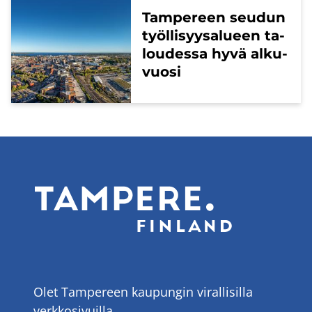
Tam­pe­reen seu­dun
työl­li­syy­sa­lu­een ta­
lou­des­sa hyvä al­ku­
vuo­si
Olet Tampereen kaupungin virallisilla
verkkosivuilla.