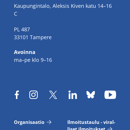
Kaupungintalo, Aleksis Kiven katu 14–16
C
PL 487
33101 Tampere
Avoinna
ma–pe klo 9–16
Or­ga­ni­saa­tio
Il­moi­tus­tau­lu - vi­ral­
li­set il­moi­tuk­set