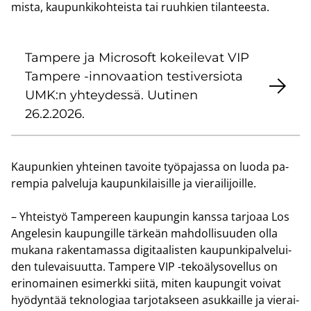
mis­ta, kau­pun­ki­koh­teis­ta tai ruuh­kien ti­lan­tees­ta.
Tam­pe­re ja Mic­ro­soft ko­kei­le­vat VIP
Tam­pe­re -​​innovaation tes­ti­ver­sio­ta
UMK:n yh­tey­des­sä. Uu­ti­nen
26.2.2026.
Kau­pun­kien yh­tei­nen ta­voi­te työ­pa­jas­sa on luoda pa­
rem­pia pal­ve­lu­ja kau­pun­ki­lai­sil­le ja vie­rai­li­joil­le.
– Yh­teis­työ Tam­pe­reen kau­pun­gin kans­sa tar­jo­aa Los
An­ge­le­sin kau­pun­gil­le tär­keän mah­dol­li­suu­den olla
mu­ka­na ra­ken­ta­mas­sa di­gi­taa­lis­ten kau­pun­ki­pal­ve­lui­
den tu­le­vai­suut­ta. Tam­pe­re VIP -​tekoälysovellus on
erin­omai­nen esi­merk­ki siitä, miten kau­pun­git voi­vat
hyö­dyn­tää tek­no­lo­gi­aa tar­jo­tak­seen asuk­kail­le ja vie­rai­