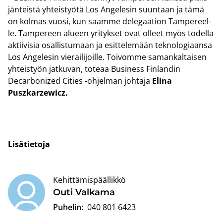
jän­teis­tä yh­teis­työ­tä Los An­ge­le­sin suun­taan ja tämä
on kol­mas vuosi, kun saam­me de­le­gaa­tion Tam­pe­reel­
le. Tam­pe­reen alu­een yri­tyk­set ovat ol­leet myös to­del­la
ak­tii­vi­sia osal­lis­tu­maan ja esit­te­le­mään tek­no­lo­gi­aan­sa
Los An­ge­le­sin vie­rai­li­joil­le. Toi­vom­me sa­man­kal­tai­sen
yh­teis­työn jat­ku­van, to­te­aa Busi­ness Fin­lan­din
Decarbonized Ci­ties -​ohjelman joh­ta­ja
Elina
Puszkarzewicz.
Li­sä­tie­to­ja
Kehittämispäällikkö
Outi Val­ka­ma
Puhelin:
040 801 6423