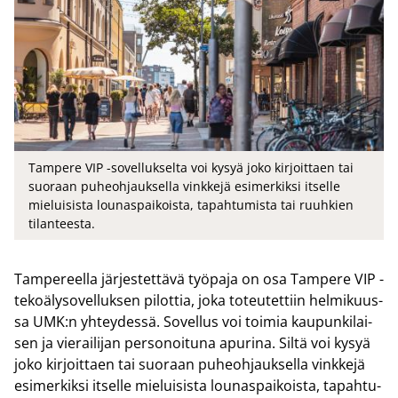
Tampere VIP -sovellukselta voi kysyä joko kirjoittaen tai
suoraan puheohjauksella vinkkejä esimerkiksi itselle
mieluisista lounaspaikoista, tapahtumista tai ruuhkien
tilanteesta.
Tam­pe­reel­la jär­jes­tet­tä­vä työ­pa­ja on osa Tam­pe­re VIP -​
tekoälysovelluksen pi­lot­tia, joka to­teu­tet­tiin hel­mi­kuus­
sa UMK:n yh­tey­des­sä. So­vel­lus voi toi­mia kau­pun­ki­lai­
sen ja vie­rai­li­jan per­so­noi­tu­na apu­ri­na. Siltä voi kysyä
joko kir­joit­taen tai suo­raan pu­heoh­jauk­sel­la vink­ke­jä
esi­mer­kik­si it­sel­le mie­lui­sis­ta lou­nas­pai­kois­ta, ta­pah­tu­