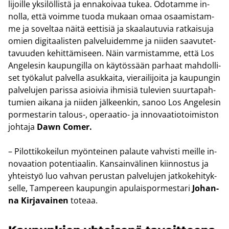
li­joil­le yk­si­löl­lis­tä ja en­na­koi­vaa tukea. Odo­tam­me in­
nol­la, että voim­me tuoda mu­kaan omaa osaa­mis­tam­
me ja so­vel­taa näitä eet­ti­siä ja skaa­lau­tu­via rat­kai­su­ja
omien di­gi­taa­lis­ten pal­ve­lui­dem­me ja nii­den saa­vu­tet­
ta­vuu­den ke­hit­tä­mi­seen. Näin var­mis­tam­me, että Los
An­ge­le­sin kau­pun­gil­la on käy­tös­sään par­haat mah­dol­li­
set työ­ka­lut pal­vel­la asuk­kai­ta, vie­rai­li­joi­ta ja kau­pun­gin
pal­ve­lu­jen pa­ris­sa asioi­via ih­mi­siä tu­le­vien suur­ta­pah­
tu­mien ai­ka­na ja nii­den jäl­keen­kin, sanoo Los An­ge­le­sin
por­mes­ta­rin talous-​, operaatio-​ ja in­no­vaa­tio­toi­mis­ton
joh­ta­ja
Dawn Comer.
– Pi­lot­ti­ko­kei­lun myön­tei­nen pa­lau­te vah­vis­ti meil­le in­
no­vaa­tion po­ten­ti­aa­lin. Kan­sain­vä­li­nen kiin­nos­tus ja
yh­teis­työ luo vah­van pe­rus­tan pal­ve­lu­jen jat­ko­ke­hi­tyk­
sel­le, Tam­pe­reen kau­pun­gin apu­lais­por­mes­ta­ri
Jo­han­
na Kir­ja­vai­nen
to­te­aa.