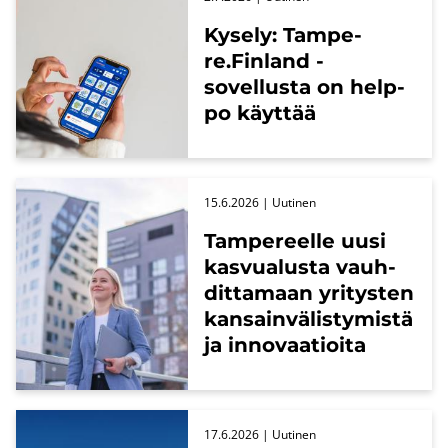
Ky­se­ly: Tam­pe­
re.Fin­land -​
sovellusta on help­
po käyt­tää
15.6.2026
| Uu­ti­nen
Tam­pe­reel­le uusi
kas­vua­lus­ta vauh­
dit­ta­maan yri­tys­ten
kan­sain­vä­lis­ty­mis­tä
ja in­no­vaa­tioi­ta
17.6.2026
| Uu­ti­nen