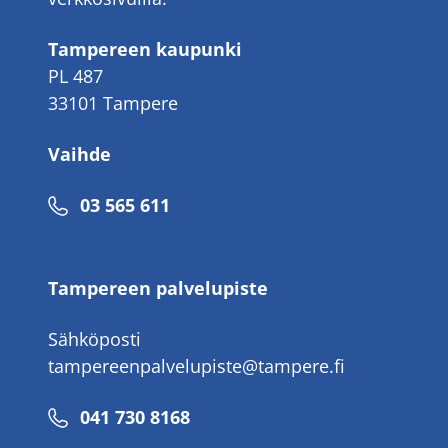
Tampereen kaupunki
PL 487
33101 Tampere
Vaihde
Puhelinnumero
03 565 611
Tampereen palvelupiste
Sähköposti
tampereenpalvelupiste@tampere.fi
Puhelinnumero
041 730 8168