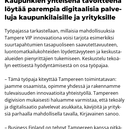
Kau­pun­kien yh­tei­se­nä ta­voit­tee­na
löy­tää pa­rem­pia di­gi­taa­li­sia pal­ve­
lu­ja kau­pun­ki­lai­sil­le ja yri­tyk­sil­le
Työ­pa­jas­sa tar­kas­tel­laan, mil­lai­sia mah­dol­li­suuk­sia
Tam­pe­re VIP in­no­vaa­tio­na voisi tar­jo­ta esi­mer­kik­si
suur­ta­pah­tu­mien tas­a­puo­li­seen saa­vu­tet­ta­vuu­teen,
luon­to­mat­kai­lu­koh­tei­den löy­det­tä­vyy­teen ja keskusta-​
alueiden pie­ny­rit­tä­jien tu­ke­mi­seen. Kes­kus­te­lu te­ko­ä­
lyn eet­ti­ses­tä hyö­dyn­tä­mi­ses­tä on osa työ­pa­jaa.
– Tämä työ­pa­ja ki­teyt­tää Tam­pe­reen toi­min­ta­ta­van:
jaam­me osaa­mis­ta, opim­me yh­des­sä ja ra­ken­nam­me
tu­le­vai­suu­den in­no­vaa­tioi­ta yh­teis­työl­lä. Tam­pe­reen
di­gi­vi­sion mu­kai­ses­ti ha­luam­me var­mis­taa, että te­ko­ä­ly
ja di­gi­ta­li­saa­tio pal­ve­le­vat asuk­kai­ta, kä­vi­jöi­tä ja yri­tyk­
siä par­haal­la mah­dol­li­sel­la ta­val­la, Kir­ja­vai­nen sanoo.
– Busi­ness Fin­land on teh­nyt Tam­pe­reen kans­sa pit­kä­