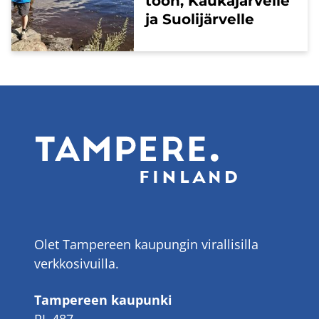
toon, Kau­ka­jär­vel­le
ja Suo­li­jär­vel­le
Olet Tampereen kaupungin virallisilla
verkkosivuilla.
Tampereen kaupunki