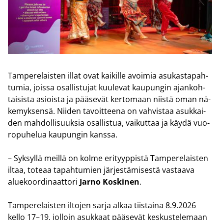
Tam­pe­re­lais­ten illat ovat kai­kil­le avoi­mia asu­kas­ta­pah­
tu­mia, jois­sa osal­lis­tu­jat kuu­le­vat kau­pun­gin ajan­koh­
tai­sis­ta asiois­ta ja pää­se­vät ker­to­maan niis­tä oman nä­
ke­myk­sen­sä. Nii­den ta­voit­tee­na on vah­vis­taa asuk­kai­
den mah­dol­li­suuk­sia osal­lis­tua, vai­kut­taa ja käydä vuo­
ro­pu­he­lua kau­pun­gin kans­sa.
– Syk­syl­lä meil­lä on kolme eri­tyyp­pis­tä Tam­pe­re­lais­ten
iltaa, to­te­aa ta­pah­tu­mien jär­jes­tä­mi­ses­tä vas­taa­va
alue­koor­di­naat­to­ri
Jarno Kos­ki­nen
.
Tam­pe­re­lais­ten il­to­jen sarja alkaa tiis­tai­na 8.9.2026
kello 17–19, jol­loin asuk­kaat pää­se­vät kes­kus­te­le­maan