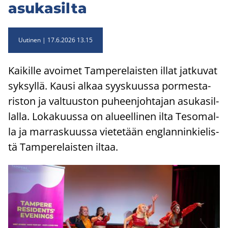
asu­ka­sil­ta
Uutinen
17.6.2026 13.15
Kai­kil­le avoi­met Tam­pe­re­lais­ten illat jat­ku­vat
syk­syl­lä. Kausi alkaa syys­kuus­sa por­mes­ta­
ris­ton ja val­tuus­ton pu­heen­joh­ta­jan asu­ka­sil­
lal­la. Lo­ka­kuus­sa on alu­eel­li­nen ilta Te­so­mal­
la ja mar­ras­kuus­sa vie­te­tään englan­nin­kie­lis­
tä Tam­pe­re­lais­ten iltaa.