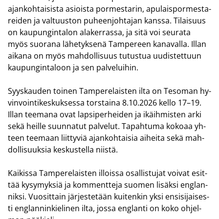
ajan­koh­tai­sis­ta asiois­ta por­mes­ta­rin, apu­lais­por­mes­ta­
rei­den ja val­tuus­ton pu­heen­joh­ta­jan kans­sa. Ti­lai­suus
on kau­pun­gin­ta­lon ala­ker­ras­sa, ja sitä voi seu­ra­ta
myös suo­ra­na lä­he­tyk­se­nä Tam­pe­reen ka­na­val­la. Illan
ai­ka­na on myös mah­dol­li­suus tu­tus­tua uu­dis­tet­tuun
kau­pun­gin­ta­loon ja sen pal­ve­lui­hin.
Syys­kau­den toi­nen Tam­pe­re­lais­ten ilta on Te­so­man hy­
vin­voin­ti­kes­kuk­ses­sa tors­tai­na 8.10.2026 kello 17–19.
Illan tee­ma­na ovat lap­si­per­hei­den ja ikäih­mis­ten arki
sekä heil­le suun­na­tut pal­ve­lut. Ta­pah­tu­ma ko­ko­aa yh­
teen tee­maan liit­ty­viä ajan­koh­tai­sia ai­hei­ta sekä mah­
dol­li­suuk­sia kes­kus­tel­la niis­tä.
Kai­kis­sa Tam­pe­re­lais­ten il­lois­sa osal­lis­tu­jat voi­vat esit­
tää ky­sy­myk­siä ja kom­ment­te­ja suo­men li­säk­si englan­
nik­si. Vuo­sit­tain jär­jes­te­tään kui­ten­kin yksi en­si­si­jai­ses­
ti englan­nin­kie­li­nen ilta, jossa englan­ti on koko oh­jel­