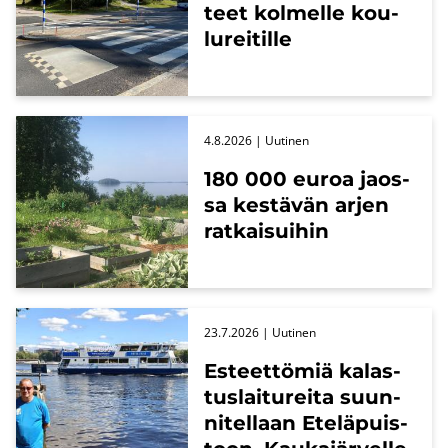
teet kol­mel­le kou­
lu­rei­til­le
4.8.2026
| Uu­ti­nen
180 000 euroa jaos­
sa kes­tä­vän arjen
rat­kai­sui­hin
23.7.2026
| Uu­ti­nen
Es­teet­tö­miä ka­las­
tus­lai­tu­rei­ta suun­
ni­tel­laan Ete­lä­puis­