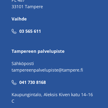
PL 487
33101 Tampere
Vaihde
Puhelinnumero
03 565 611
Tampereen palvelupiste
Sähköposti
tampereenpalvelupiste@tampere.fi
Puhelinnumero
041 730 8168
Kaupungintalo, Aleksis Kiven katu 14–16
C