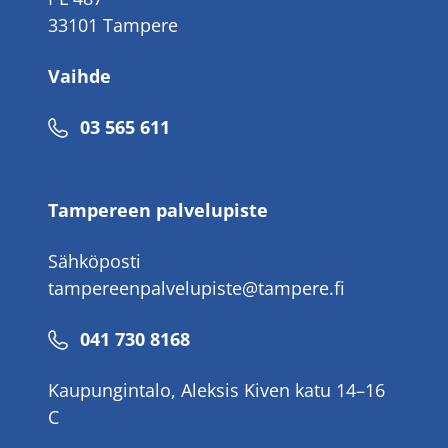
33101 Tampere
Vaihde
Puhelinnumero
03 565 611
Tampereen palvelupiste
Sähköposti
tampereenpalvelupiste@tampere.fi
Puhelinnumero
041 730 8168
Kaupungintalo, Aleksis Kiven katu 14–16
C