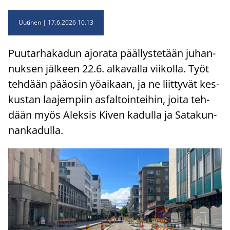
Uutinen
17.6.2026 10.13
Puu­tar­ha­ka­dun ajo­ra­ta pääl­lys­te­tään ju­han­
nuk­sen jäl­keen 22.6. al­ka­val­la vii­kol­la. Työt
teh­dään pää­osin yö­ai­kaan, ja ne liit­ty­vät kes­
kus­tan laa­jem­piin as­fal­toin­tei­hin, joita teh­
dään myös Alek­sis Kiven ka­dul­la ja Sa­ta­kun­
nan­ka­dul­la.