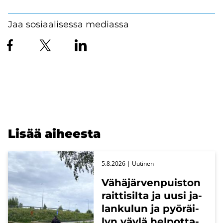
Jaa sosiaalisessa mediassa
Lisää ai­hees­ta
5.8.2026
| Uu­ti­nen
Vä­hä­jär­ven­puis­ton
rait­ti­sil­ta ja uusi ja­
lan­ku­lun ja pyö­räi­
lyn väylä hel­pot­ta­