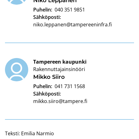
Niko Lep­pä­nen
Puhelin:
040 351 9851
Sähköposti:
niko.leppanen@tampereeninfra.fi
Tampereen kaupunki
Rakennuttajainsinööri
Mikko Siiro
Puhelin:
041 731 1568
Sähköposti:
mikko.siiro@tampere.fi
Teksti:
Emilia Narmio