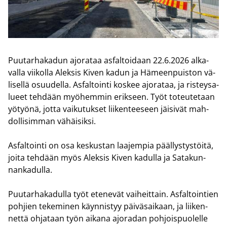
Puu­tar­ha­ka­dun ajo­ra­taa as­fal­toi­daan 22.6.2026 al­ka­
val­la vii­kol­la Alek­sis Kiven kadun ja Hä­meen­puis­ton vä­
li­sel­lä osuu­del­la. As­fal­toin­ti kos­kee ajo­ra­taa, ja ris­tey­sa­
lu­eet teh­dään myö­hem­min erik­seen. Työt to­teu­te­taan
yö­työ­nä, jotta vai­ku­tuk­set lii­ken­tee­seen jäi­si­vät mah­
dol­li­sim­man vä­häi­sik­si.
As­fal­toin­ti on osa kes­kus­tan laa­jem­pia pääl­lys­tys­töi­tä,
joita teh­dään myös Alek­sis Kiven ka­dul­la ja Sa­ta­kun­
nan­ka­dul­la.
Puu­tar­ha­ka­dul­la työt ete­ne­vät vai­heit­tain. As­fal­toin­tien
poh­jien te­ke­mi­nen käyn­nis­tyy päi­vä­sai­kaan, ja lii­ken­
net­tä oh­ja­taan työn ai­ka­na ajo­ra­dan poh­jois­puo­lel­le