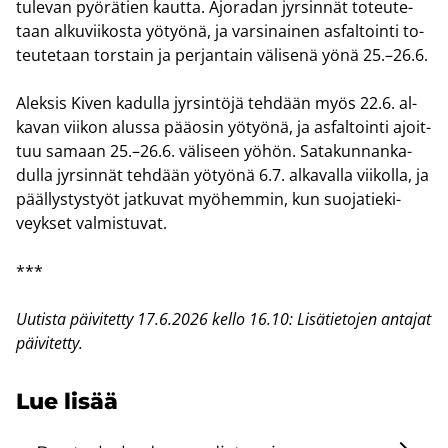
tu­le­van pyö­rä­tien kaut­ta. Ajo­ra­dan jyr­sin­nät to­teu­te­
taan al­ku­vii­kos­ta yö­työ­nä, ja var­si­nai­nen as­fal­toin­ti to­
teu­te­taan tors­tain ja per­jan­tain vä­li­se­nä yönä 25.–26.6.
Alek­sis Kiven ka­dul­la jyr­sin­tö­jä teh­dään myös 22.6. al­
ka­van vii­kon alus­sa pää­osin yö­työ­nä, ja as­fal­toin­ti ajoit­
tuu sa­maan 25.–26.6. vä­li­seen yöhön. Sa­ta­kun­nan­ka­
dul­la jyr­sin­nät teh­dään yö­työ­nä 6.7. al­ka­val­la vii­kol­la, ja
pääl­lys­tys­työt jat­ku­vat myö­hem­min, kun suo­ja­tie­ki­
veyk­set val­mis­tu­vat.
***
Uu­tis­ta päi­vi­tet­ty 17.6.2026 kello 16.10: Li­sä­tie­to­jen an­ta­jat
päi­vi­tet­ty.
Lue lisää