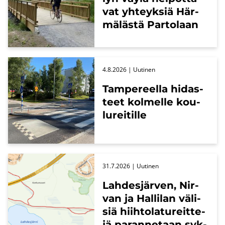
vat yh­teyk­siä Här­
mä­läs­tä Par­to­laan
4.8.2026
| Uu­ti­nen
Tam­pe­reel­la hi­das­
teet kol­mel­le kou­
lu­rei­til­le
31.7.2026
| Uu­ti­nen
Lah­des­jär­ven, Nir­
van ja Hal­li­lan vä­li­
siä hiih­to­la­tu­reit­te­
jä pa­ran­ne­taan syk­