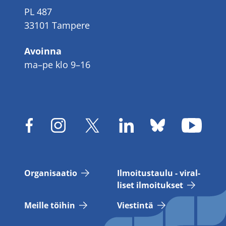
PL 487
33101 Tampere
Avoinna
ma–pe klo 9–16
Or­ga­ni­saa­tio
Il­moi­tus­tau­lu - vi­ral­
li­set il­moi­tuk­set
Meil­le töi­hin
Vies­tin­tä