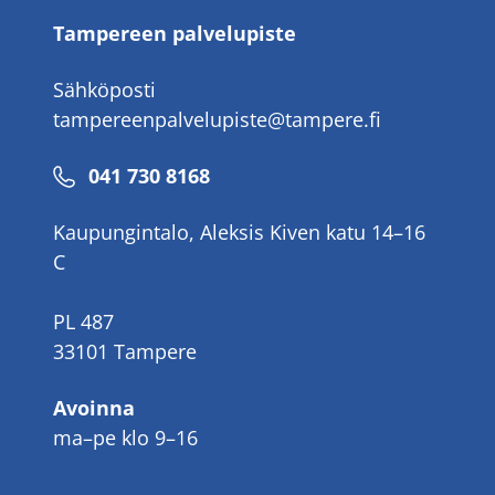
Tampereen palvelupiste
Sähköposti
tampereenpalvelupiste@tampere.fi
Puhelinnumero
041 730 8168
Kaupungintalo, Aleksis Kiven katu 14–16
C
PL 487
33101 Tampere
Avoinna
ma–pe klo 9–16