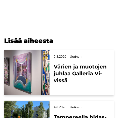
Lisää ai­hees­ta
5.8.2026
| Uu­ti­nen
Vä­rien ja muo­to­jen
juh­laa Gal­le­ria Vi­
vis­sä
4.8.2026
| Uu­ti­nen
Tam­pe­reel­la hi­das­