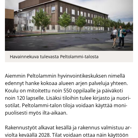
Havainnekuva tulevasta Peltolammi-talosta
Ai­em­min Pel­to­lam­min hy­vin­voin­ti­kes­kuk­sen ni­mel­lä
eden­nyt hanke ko­ko­aa alu­een arjen pal­ve­lu­ja yh­teen.
Koulu on mi­toi­tet­tu noin 550 op­pi­laal­le ja päi­vä­ko­ti
noin 120 lap­sel­le. Li­säk­si ti­loi­hin tulee kir­jas­to ja nuo­ri­
so­ti­lat. Peltolammi-​talon ti­lo­ja voi­daan käyt­tää mo­ni­
puo­li­ses­ti myös ilta-​aikaan.
Ra­ken­nus­työt al­ka­vat ke­säl­lä ja ra­ken­nus val­mis­tuu ar­
viol­ta ke­vääl­lä 2028. Tilat voi­daan ottaa näin käyt­töön