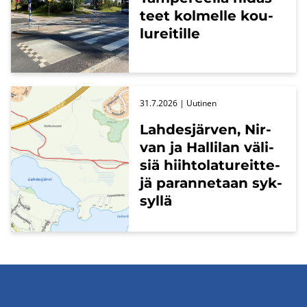
teet kol­mel­le kou­
lu­rei­til­le
31.7.2026
| Uu­ti­nen
Lah­des­jär­ven, Nir­
van ja Hal­li­lan vä­li­
siä hiih­to­la­tu­reit­te­
jä pa­ran­ne­taan syk­
syl­lä