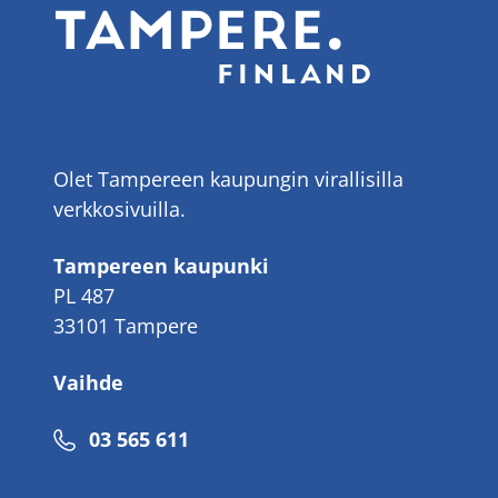
Olet Tampereen kaupungin virallisilla
verkkosivuilla.
Tampereen kaupunki
PL 487
33101 Tampere
Vaihde
Puhelinnumero
03 565 611