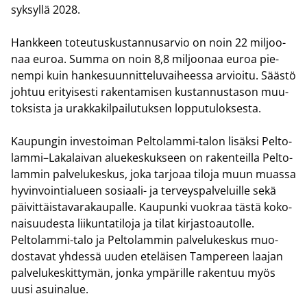
syk­syl­lä 2028.
Hank­keen to­teu­tus­kus­tan­nusar­vio on noin 22 mil­joo­
naa euroa. Summa on noin 8,8 mil­joo­naa euroa pie­
nem­pi kuin han­ke­suun­nit­te­lu­vai­hees­sa ar­vioi­tu. Sääs­tö
joh­tuu eri­tyi­ses­ti ra­ken­ta­mi­sen kus­tan­nus­ta­son muu­
tok­sis­ta ja urak­ka­kil­pai­lu­tuk­sen lop­pu­tu­lok­ses­ta.
Kau­pun­gin in­ves­toi­man Peltolammi-​talon li­säk­si Pel­to­
lam­mi–La­ka­lai­van alue­kes­kuk­seen on ra­ken­teil­la Pel­to­
lam­min pal­ve­lu­kes­kus, joka tar­jo­aa ti­lo­ja muun muas­sa
hy­vin­voin­tia­lu­een sosiaali-​ ja ter­veys­pal­ve­luil­le sekä
päi­vit­täis­ta­va­ra­kau­pal­le. Kau­pun­ki vuo­kraa tästä ko­ko­
nai­suu­des­ta lii­kun­ta­ti­lo­ja ja tilat kir­jas­toau­tol­le.
Peltolammi-​talo ja Pel­to­lam­min pal­ve­lu­kes­kus muo­
dos­ta­vat yh­des­sä uuden ete­läi­sen Tam­pe­reen laa­jan
pal­ve­lu­kes­kit­ty­män, jonka ym­pä­ril­le ra­ken­tuu myös
uusi asui­na­lue.