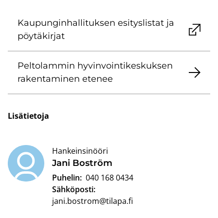
Kau­pun­gin­hal­li­tuk­sen esi­tys­lis­tat ja
pöy­tä­kir­jat
Pel­to­lam­min hy­vin­voin­ti­kes­kuk­sen
ra­ken­ta­mi­nen ete­nee
Li­sä­tie­to­ja
Hankeinsinööri
Jani Bo­ström
Puhelin:
040 168 0434
Sähköposti:
jani.bostrom@tilapa.fi