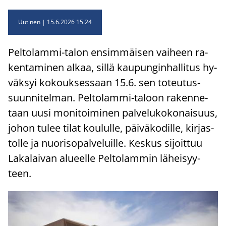
Uutinen
15.6.2026 15.24
Peltolammi-​talon en­sim­mäi­sen vai­heen ra­
ken­ta­mi­nen alkaa, sillä kau­pun­gin­hal­li­tus hy­
väk­syi ko­kouk­ses­saan 15.6. sen to­teu­tus­
suun­ni­tel­man. Peltolammi-​taloon ra­ken­ne­
taan uusi mo­ni­toi­mi­nen pal­ve­lu­ko­ko­nai­suus,
johon tulee tilat kou­lul­le, päi­vä­ko­dil­le, kir­jas­
tol­le ja nuo­ri­so­pal­ve­luil­le. Kes­kus si­joit­tuu
La­ka­lai­van alu­eel­le Pel­to­lam­min lä­hei­syy­
teen.