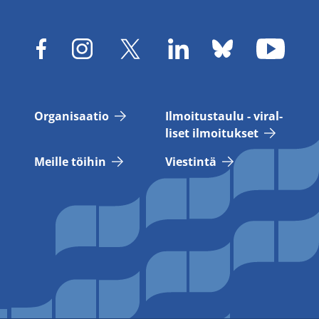
Or­ga­ni­saa­tio
Il­moi­tus­tau­lu - vi­ral­
li­set il­moi­tuk­set
Meil­le töi­hin
Vies­tin­tä