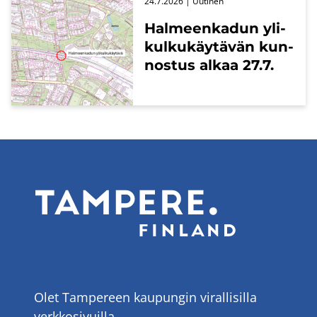
24.7.2026
| Uu­ti­nen
Hal­meen­ka­dun yli­
kul­ku­käy­tä­vän kun­
nos­tus alkaa 27.7.
Olet Tampereen kaupungin virallisilla
verkkosivuilla.