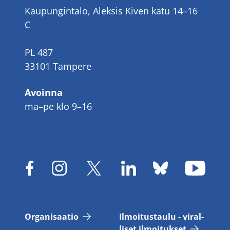
Kaupungintalo, Aleksis Kiven katu 14–16
C
PL 487
33101 Tampere
Avoinna
ma–pe klo 9–16
Or­ga­ni­saa­tio
Il­moi­tus­tau­lu - vi­ral­
li­set il­moi­tuk­set