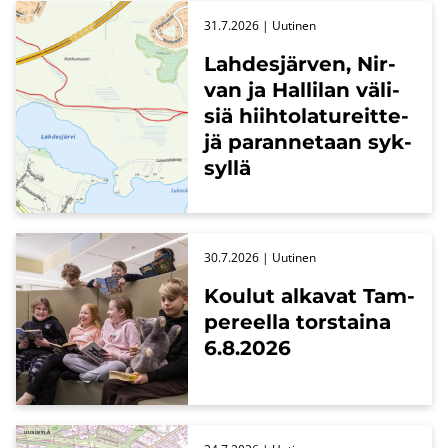
31.7.2026
| Uu­ti­nen
Lah­des­jär­ven, Nir­
van ja Hal­li­lan vä­li­
siä hiih­to­la­tu­reit­te­
jä pa­ran­ne­taan syk­
syl­lä
30.7.2026
| Uu­ti­nen
Kou­lut al­ka­vat Tam­
pe­reel­la tors­tai­na
6.8.2026