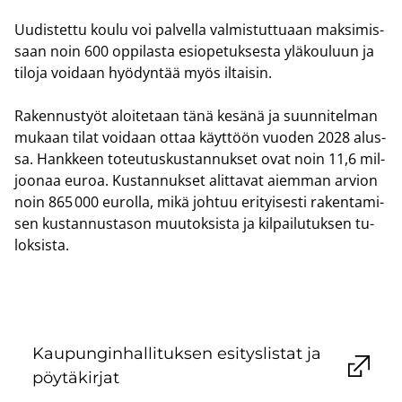
Uu­dis­tet­tu koulu voi pal­vel­la val­mis­tut­tu­aan mak­si­mis­
saan noin 600 op­pi­las­ta esio­pe­tuk­ses­ta ylä­kou­luun ja
ti­lo­ja voi­daan hyö­dyn­tää myös il­tai­sin.
Ra­ken­nus­työt aloi­te­taan tänä ke­sä­nä ja suun­ni­tel­man
mu­kaan tilat voi­daan ottaa käyt­töön vuo­den 2028 alus­
sa. Hank­keen to­teu­tus­kus­tan­nuk­set ovat noin 11,6 mil­
joo­naa euroa. Kus­tan­nuk­set alit­ta­vat ai­em­man ar­vion
noin 865 000 eu­rol­la, mikä joh­tuu eri­tyi­ses­ti ra­ken­ta­mi­
sen kus­tan­nus­ta­son muu­tok­sis­ta ja kil­pai­lu­tuk­sen tu­
lok­sis­ta.
Kau­pun­gin­hal­li­tuk­sen esi­tys­lis­tat ja
pöy­tä­kir­jat