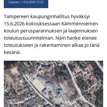
Uutinen
15.6.2026 15.23
Tam­pe­reen kau­pun­gin­hal­li­tus hy­väk­syi
15.6.2026 ko­kouk­ses­saan Käm­men­nie­men
kou­lun pe­rus­pa­ran­nuk­sen ja laa­jen­nuk­sen
to­teu­tus­suun­ni­tel­man. Näin hanke ete­nee
to­teu­tuk­seen ja ra­ken­ta­mi­nen alkaa jo tänä
ke­sä­nä.