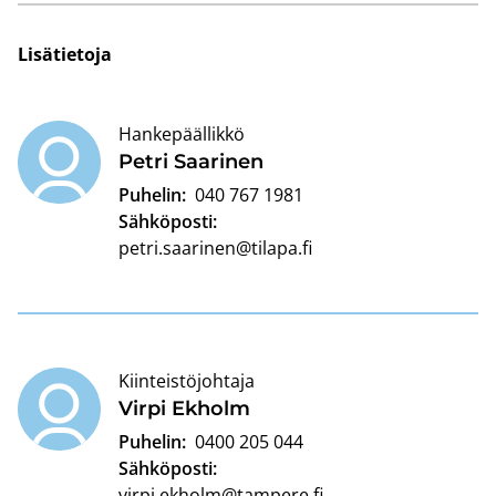
Li­sä­tie­to­ja
Hankepäällikkö
Petri Saa­ri­nen
Puhelin:
040 767 1981
Sähköposti:
petri.saarinen@tilapa.fi
Kiinteistöjohtaja
Virpi Ek­holm
Puhelin:
0400 205 044
Sähköposti:
virpi.ekholm@tampere.fi