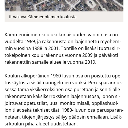
Ilmakuva Kämmenniemen koulusta.
Käm­men­nie­men kou­lu­ko­ko­nai­suu­den van­hin osa on
vuo­del­ta 1969, ja ra­ken­nus­ta on laa­jen­net­tu myö­hem­
min vuo­si­na 1988 ja 2001. Ton­til­le on li­säk­si tuotu siir­
to­kel­poi­nen kou­lu­ra­ken­nus vuon­na 2009 ja päi­vä­ko­ti
ra­ken­net­tiin sa­mal­le alu­eel­le vuon­na 2019.
Kou­lun al­ku­pe­räi­nen 1960-​luvun osa on pois­tet­tu ope­
tus­käy­tös­tä si­säil­maon­gel­mien vuok­si. Pe­rus­pa­ran­nuk­
ses­sa tämä yk­si­ker­rok­si­nen osa pu­re­taan ja sen ti­lal­le
ra­ken­ne­taan kak­si­ker­rok­si­nen laa­jen­nus­osa, johon si­
joit­tu­vat ope­tus­ti­lat, uusi mo­ni­toi­mi­sa­li, op­pi­las­huol­
lon tilat sekä tek­ni­set tilat. 1980- luvun osa pe­rus­pa­ran­
ne­taan, ti­lo­jen jär­jes­tys säi­lyy pää­osin en­nal­laan. Li­säk­
si kou­lun piha-​alueet uu­dis­te­taan.