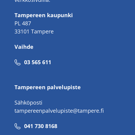
Tampereen kaupunki
PL 487
33101 Tampere
Vaihde
Puhelinnumero
03 565 611
Tampereen palvelupiste
Sähköposti
tampereenpalvelupiste@tampere.fi
Puhelinnumero
041 730 8168