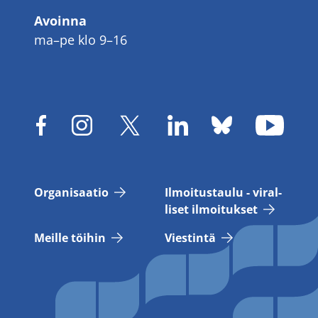
Avoinna
ma–pe klo 9–16
Or­ga­ni­saa­tio
Il­moi­tus­tau­lu - vi­ral­
li­set il­moi­tuk­set
Meil­le töi­hin
Vies­tin­tä