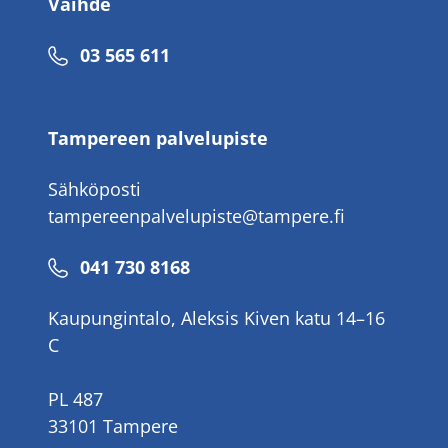
Vaihde
Puhelinnumero
03 565 611
Tampereen palvelupiste
Sähköposti
tampereenpalvelupiste@tampere.fi
Puhelinnumero
041 730 8168
Kaupungintalo, Aleksis Kiven katu 14–16
C
PL 487
33101 Tampere