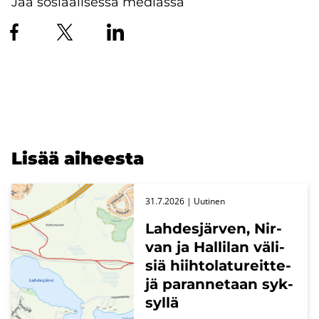
Jaa sosiaalisessa mediassa
Lisää ai­hees­ta
31.7.2026
| Uu­ti­nen
Lah­des­jär­ven, Nir­
van ja Hal­li­lan vä­li­
siä hiih­to­la­tu­reit­te­
jä pa­ran­ne­taan syk­
syl­lä