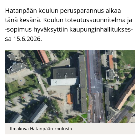
Ha­tan­pään kou­lun pe­rus­pa­ran­nus alkaa
tänä ke­sä­nä. Kou­lun to­teu­tus­suun­ni­tel­ma ja
-​sopimus hy­väk­syt­tiin kau­pun­gin­hal­li­tuk­ses­
sa 15.6.2026.
Ilmakuva Hatanpään koulusta.