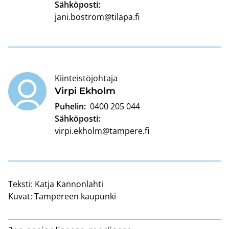
Sähköposti:
jani.bostrom@tilapa.fi
Kiinteistöjohtaja
Virpi Ek­holm
Puhelin:
0400 205 044
Sähköposti:
virpi.ekholm@tampere.fi
Teksti:
Katja Kannonlahti
Kuvat:
Tampereen kaupunki