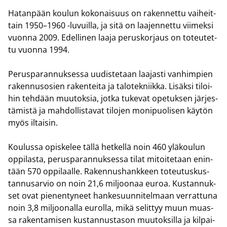
Ha­tan­pään kou­lun ko­ko­nai­suus on ra­ken­net­tu vai­heit­
tain 1950–1960 -​luvuilla, ja sitä on laa­jen­net­tu vii­mek­si
vuon­na 2009. Edel­li­nen laaja pe­rus­kor­jaus on to­teu­tet­
tu vuon­na 1994.
Pe­rus­pa­ran­nuk­ses­sa uu­dis­te­taan laa­jas­ti van­him­pien
ra­ken­nuso­sien ra­ken­tei­ta ja ta­lo­tek­niik­ka. Li­säk­si ti­loi­
hin teh­dään muu­tok­sia, jotka tu­ke­vat ope­tuk­sen jär­jes­
tä­mis­tä ja mah­dol­lis­ta­vat ti­lo­jen mo­ni­puo­li­sen käy­tön
myös il­tai­sin.
Kou­lus­sa opis­ke­lee tällä het­kel­lä noin 460 ylä­kou­lun
op­pi­las­ta, pe­rus­pa­ran­nuk­ses­sa tilat mi­toi­te­taan enin­
tään 570 op­pi­laal­le. Ra­ken­nus­hank­keen to­teu­tus­kus­
tan­nusar­vio on noin 21,6 mil­joo­naa euroa. Kus­tan­nuk­
set ovat pie­nen­ty­neet han­ke­suun­ni­tel­maan ver­rat­tu­na
noin 3,8 mil­joo­nal­la eu­rol­la, mikä se­lit­tyy muun muas­
sa ra­ken­ta­mi­sen kus­tan­nus­ta­son muu­tok­sil­la ja kil­pai­