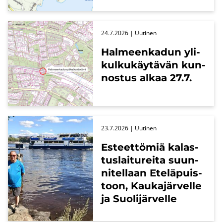
24.7.2026
| Uu­ti­nen
Hal­meen­ka­dun yli­
kul­ku­käy­tä­vän kun­
nos­tus alkaa 27.7.
23.7.2026
| Uu­ti­nen
Es­teet­tö­miä ka­las­
tus­lai­tu­rei­ta suun­
ni­tel­laan Ete­lä­puis­
toon, Kau­ka­jär­vel­le
ja Suo­li­jär­vel­le