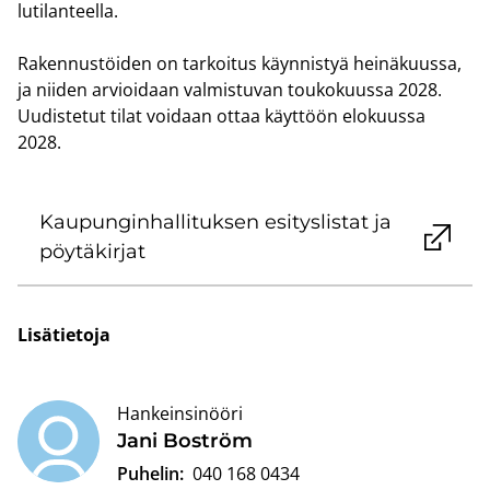
lu­ti­lan­teel­la.
Ra­ken­nus­töi­den on tar­koi­tus käyn­nis­tyä hei­nä­kuus­sa,
ja nii­den ar­vioi­daan val­mis­tu­van tou­ko­kuus­sa 2028.
Uu­dis­te­tut tilat voi­daan ottaa käyt­töön elo­kuus­sa
2028.
Kau­pun­gin­hal­li­tuk­sen esi­tys­lis­tat ja
pöy­tä­kir­jat
Li­sä­tie­to­ja
Hankeinsinööri
Jani Bo­ström
Puhelin:
040 168 0434