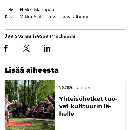
Teksti:
Heikki Mäenpää
Kuvat:
Mikko Alatalon valokuva-albumi
Jaa sosiaalisessa mediassa
Lisää ai­hees­ta
5.8.2026
| Uu­ti­nen
Yh­tei­sö­het­ket tuo­
vat kult­tuu­rin lä­
hel­le