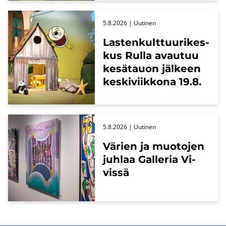
5.8.2026
| Uu­ti­nen
Las­ten­kult­tuu­ri­kes­
kus Rulla avau­tuu
ke­sä­tauon jäl­keen
kes­ki­viik­ko­na 19.8.
5.8.2026
| Uu­ti­nen
Vä­rien ja muo­to­jen
juh­laa Gal­le­ria Vi­
vis­sä