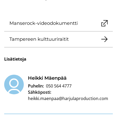
Manserock-​videodokumentti
Tam­pe­reen kult­tuu­ri­rai­tit
Li­sä­tie­to­ja
Heik­ki Mäen­pää
Puhelin:
050 564 4777
Sähköposti:
heikki.maenpaa@harjulaproduction.com