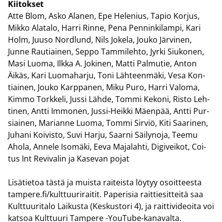
Kii­tok­set
Atte Blom, Asko Ala­nen, Epe He­le­nius, Tapio Kor­jus,
Mikko Ala­ta­lo, Harri Rinne, Pena Pen­nin­ki­lam­pi, Kari
Holm, Juuso Nord­lund, Nils Jo­ke­la, Jouko Jär­vi­nen,
Junne Rau­tiai­nen, Seppo Tam­mi­leh­to, Jyrki Siu­ko­nen,
Masi Luoma, Ilkka A. Jo­ki­nen, Matti Pal­mu­tie, Anton
Äikäs, Kari Luo­ma­har­ju, Toni Läh­teen­mä­ki, Vesa Kon­
tiai­nen, Jouko Karp­pa­nen, Miku Puro, Harri Va­lo­ma,
Kimmo Tork­ke­li, Jussi Lähde, Tommi Ke­ko­ni, Risto Leh­
ti­nen, Antti Im­mo­nen, Jussi-​Heikki Mäen­pää, Antti Pur­
siai­nen, Ma­rian­ne Luoma, Tommi Sir­viö, Kiti Saa­ri­nen,
Ju­ha­ni Koi­vis­to, Suvi Harju, Saar­ni Säi­ly­no­ja, Teemu
Ahola, An­ne­le Iso­mä­ki, Eeva Ma­ja­lah­ti, Di­gi­vei­kot, Coi­
tus Int Re­vi­va­lin ja Ka­se­van pojat
Li­sä­tie­toa tästä ja muis­ta rai­teis­ta löy­tyy osoit­tees­ta
tam­pe­re.fi/kult­tuu­ri­rai­tit. Pa­pe­ri­sia rait­tie­sit­tei­tä saa
Kult­tuu­ri­ta­lo Lai­kus­ta (Kes­kus­to­ri 4), ja rait­ti­vi­deoi­ta voi
kat­soa Kult­tuu­ri Tam­pe­re -​YouTube-kanavalta.