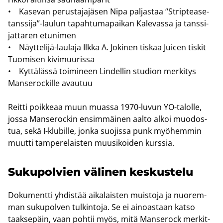
• Ka­se­van pe­rus­ta­ja­jä­sen Nipa pal­jas­taa “Strip­tea­se­
tans­si­ja”-​laulun ta­pah­tu­ma­pai­kan Ka­le­vas­sa ja tans­si­
jat­ta­ren etu­ni­men
• Näyttelijä-​laulaja Ilkka A. Jo­ki­nen tis­kaa Juicen tis­kit
Tuo­mi­sen ki­vi­muu­ris­sa
• Kyt­tä­läs­sä toi­mi­neen Lin­del­lin stu­dion mer­ki­tys
Man­se­roc­kil­le avau­tuu
Reit­ti poik­ke­aa muun muas­sa 1970-​luvun YO-​talolle,
jossa Man­se­roc­kin en­sim­mäi­nen aalto alkoi muo­dos­
tua, sekä I-​klubille, jonka suo­jis­sa punk myö­hem­min
muut­ti tam­pe­re­lais­ten muusi­koi­den kurs­sia.
Su­ku­pol­vien vä­li­nen kes­kus­te­lu
Do­ku­ment­ti yh­dis­tää ai­ka­lais­ten muis­to­ja ja nuo­rem­
man su­ku­pol­ven tul­kin­to­ja. Se ei ai­noas­taan katso
taak­se­päin, vaan poh­tii myös, mitä Man­se­rock mer­kit­