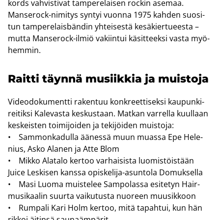
kords vah­vis­ti­vat tam­pe­re­lai­sen roc­kin ase­maa.
Manserock-​nimitys syn­tyi vuon­na 1975 kah­den suo­si­
tun tam­pe­re­laisbän­din yh­tei­ses­tä ke­sä­kier­tu­ees­ta –
mutta Manserock-​ilmiö va­kiin­tui kä­sit­teek­si vasta myö­
hem­min.
Rait­ti täyn­nä musiik­kia ja muis­to­ja
Vi­deo­do­ku­ment­ti ra­ken­tuu kon­kreet­ti­sek­si kau­pun­ki­
rei­tik­si Ka­le­vas­ta kes­kus­taan. Mat­kan var­rel­la kuul­laan
kes­keis­ten toi­mi­joi­den ja te­ki­jöi­den muis­to­ja:
• Sam­mon­ka­dul­la ää­nes­sä muun muas­sa Epe He­le­
nius, Asko Ala­nen ja Atte Blom
• Mikko Ala­ta­lo ker­too var­hai­sis­ta luo­mis­töis­tään
Juice Les­ki­sen kans­sa opiskelija-​asuntola Do­muk­sel­la
• Masi Luoma muis­te­lee Sam­po­las­sa esi­te­tyn Hair-​
musikaalin suur­ta vai­ku­tus­ta nuo­reen muusik­koon
• Rum­pa­li Kari Holm ker­too, mitä ta­pah­tui, kun hän
rik­koi äi­tin­sä sau­na­äm­pä­rit