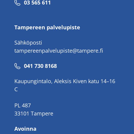
Puhelinnumero
03 565 611
Tampereen palvelupiste
Sähköposti
tampereenpalvelupiste@tampere.fi
Puhelinnumero
041 730 8168
Kaupungintalo, Aleksis Kiven katu 14–16
C
PL 487
33101 Tampere
Avoinna