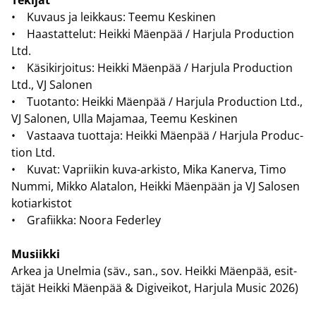
• Ku­vaus ja leik­kaus: Teemu Kes­ki­nen
• Haas­tat­te­lut: Heik­ki Mäen­pää / Har­ju­la Pro­duc­tion
Ltd.
• Kä­si­kir­joi­tus: Heik­ki Mäen­pää / Har­ju­la Pro­duc­tion
Ltd., VJ Sa­lo­nen
• Tuo­tan­to: Heik­ki Mäen­pää / Har­ju­la Pro­duc­tion Ltd.,
VJ Sa­lo­nen, Ulla Ma­ja­maa, Teemu Kes­ki­nen
• Vas­taa­va tuot­ta­ja: Heik­ki Mäen­pää / Har­ju­la Pro­duc­
tion Ltd.
• Kuvat: Vaprii­kin kuva-​arkisto, Mika Ka­ner­va, Timo
Nummi, Mikko Ala­ta­lon, Heik­ki Mäen­pään ja VJ Sa­lo­sen
ko­tiar­kis­tot
• Gra­fiik­ka: Noora Fe­der­ley
Musiik­ki
Arkea ja Unel­mia (säv., san., sov. Heik­ki Mäen­pää, esit­
tä­jät Heik­ki Mäen­pää & Di­gi­vei­kot, Har­ju­la Music 2026)