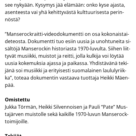
see ny­ky­ään. Ky­sy­mys jää elä­mään: onko kyse ajas­ta,
asen­tees­ta vai yhä ke­hit­ty­väs­tä kult­tuu­ri­ses­ta pe­rin­
nös­tä?
”Manserockraitti-​videodokumentti on osa ko­ko­nais­tai­
de­teos­ta. Do­ku­ment­ti tuo esiin uusia ja unoh­tu­nei­ta si­
säl­tö­jä Man­se­roc­kin his­to­rias­ta 1970-​luvulta. Sii­hen liit­
ty­vät musiik­ki, muis­tot ja reit­ti, jolla kul­ki­ja voi löy­tää
uusia ko­ke­muk­sia ajas­sa ja pai­kas­sa. Yh­dis­tä­vä­nä te­ki­
jä­nä soi musiik­ki ja eri­tyi­ses­ti suo­ma­lai­nen lau­lu­ly­riik­
ka”, to­te­aa do­ku­men­tin vas­taa­va tuot­ta­ja Heik­ki Mäen­
pää.
Omis­tet­tu
Jukka Tör­män, Heik­ki Sil­ven­noi­sen ja Pauli “Pate” Mus­
ta­jär­ven muis­tol­le sekä kai­kil­le 1970-​luvun Manserock-​
toimijoille.
Te­ki­jät