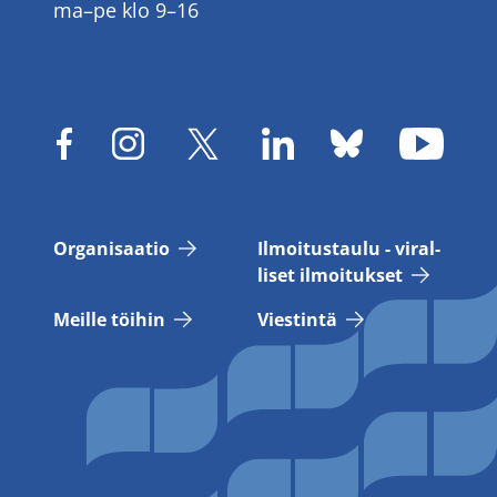
ma–pe klo 9–16
Or­ga­ni­saa­tio
Il­moi­tus­tau­lu - vi­ral­
li­set il­moi­tuk­set
Meil­le töi­hin
Vies­tin­tä