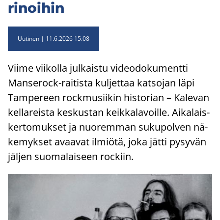
ri­noi­hin
Uutinen
11.6.2026 15.08
Viime vii­kol­la jul­kais­tu vi­deo­do­ku­ment­ti
Manserock-​raitista kul­jet­taa kat­so­jan läpi
Tam­pe­reen rock­musii­kin his­to­rian – Ka­le­van
kel­la­reis­ta kes­kus­tan keik­ka­la­voil­le. Ai­ka­lais­
ker­to­muk­set ja nuo­rem­man su­ku­pol­ven nä­
ke­myk­set avaa­vat il­miö­tä, joka jätti py­sy­vän
jäl­jen suo­ma­lai­seen roc­kiin.