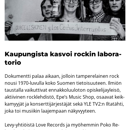
Kau­pun­gis­ta kas­voi roc­kin la­bo­ra­
to­rio
Do­ku­ment­ti palaa ai­kaan, jol­loin tam­pe­re­lai­nen rock
nousi 1970-​luvulla koko Suo­men tie­toi­suu­teen. Il­miön
taus­tal­la vai­kut­ti­vat en­nak­ko­luu­lo­ton opis­ke­li­jay­lei­sö,
ak­tii­vi­nen rockleh­dis­tö, Epe’s Music Shop, osaa­vat keik­
ka­myy­jät ja kon­sert­ti­jär­jes­tä­jät sekä YLE TV2:n Il­ta­täh­ti,
joka toi musii­kin laa­jem­paan nä­ky­vyy­teen.
Levy-​yhtiöistä Love Records ja myö­hem­min Poko Re­