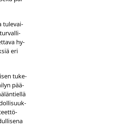
tu­le­vai­
ur­val­li­
t­ta­va hy­
ksiä eri
i­sen tu­ke­
i­lyn pää­
­län­tiel­lä
dol­li­suuk­
­teet­tö­
ul­li­se­na