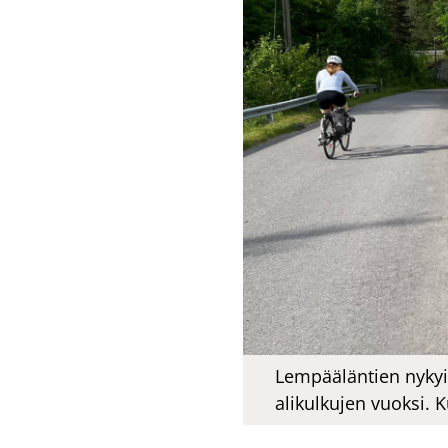
Lempääläntien nykyis
alikulkujen vuoksi. K