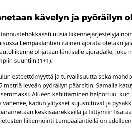
an­ne­taan kä­ve­lyn ja pyö­räi­lyn o
­tan­nus­te­hok­kaas­ti uusia lii­ken­ne­jär­jes­te­ly­jä noin
i­sus­sa Lem­pää­län­tien itäi­nen ajo­ra­ta ote­taan ja­l
u­to­lii­ken­ne oh­ja­taan län­ti­sel­le ajo­ra­dal­le, joka
em­piin suun­tiin (1+1).
lun es­teet­tö­myyt­tä ja tur­val­li­suut­ta sekä mah­dol­
met­riä le­veän pyö­räi­lyn pää­rei­tin. Sa­mal­la ka­tu­
sem­mak­si. Alu­een ke­hit­tä­mi­nen hel­pot­tuu, ku
 vä­he­nee, kadun yli­tyk­set su­ju­voi­tu­vat ja py­säk­ki­j
pa­ran­ne­taan kes­ki­saa­rek­keil­la ja liit­ty­miin li­sä­t
l­je­tus­ten lii­ken­nöin­ti Lem­pää­län­tiel­lä on edel­le