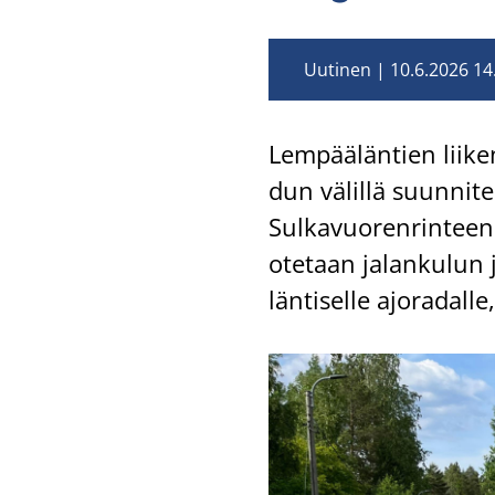
Uutinen
10.6.2026 14
Lem­pää­län­tien lii­ken
dun vä­lil­lä suun­ni­t
Sul­ka­vuo­ren­rin­teen 
ote­taan ja­lan­ku­lun 
län­ti­sel­le ajo­ra­dal