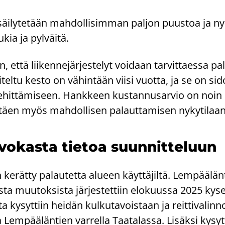
a säi­ly­te­tään mah­dol­li­sim­man pal­jon puus­toa ja ny­
­kia ja pyl­väi­tä.
en, että lii­ken­ne­jär­jes­te­lyt voi­daan tar­vit­taes­sa pa
ni­tel­tu kesto on vä­hin­tään viisi vuot­ta, ja se on si­d
­hit­tä­mi­seen. Hank­keen kus­tan­nusar­vio on noin
­täen myös mah­dol­li­sen pa­laut­ta­mi­sen ny­ky­ti­laa
vo­kas­ta tie­toa suun­nit­te­luun
ke­rät­ty pa­lau­tet­ta alu­een käyt­tä­jil­tä. Lem­pää­län
­ta muu­tok­sis­ta jär­jes­tet­tiin elo­kuus­sa 2025 ky­s
­ta ky­syt­tiin hei­dän kul­ku­ta­vois­taan ja reit­ti­va­lin­
­la Lem­pää­län­tien var­rel­la Taa­ta­las­sa. Li­säk­si ky­s