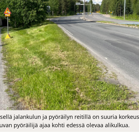
ellä jalankulun ja pyöräilyn reitillä on suuria kork
uvan pyöräilijä ajaa kohti edessä olevaa alikulkua.