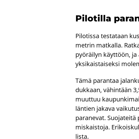
Pi­lo­til­la pa­r
Pi­lo­tis­sa tes­ta­taan kus
met­rin mat­kal­la. Rat­ka
pyö­räi­lyn käyt­töön, ja a
yk­si­kais­tai­sek­si mo­l
Tämä pa­ran­taa ja­lan­ku­
duk­kaan, vä­hin­tään 3,5 
muut­tuu kau­pun­ki­mai­
län­tien ja­ka­va vai­ku­tus
pa­ra­ne­vat. Suo­ja­tei­tä 
mis­kais­to­ja. Eri­kois­ku
lis­ta.