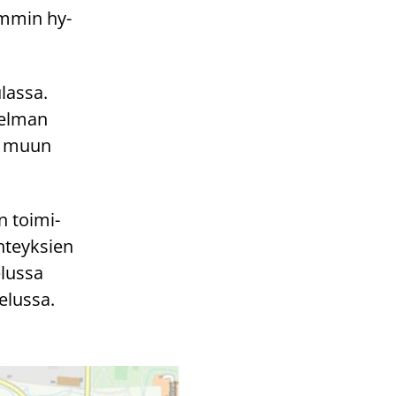
­lam­min hy­
­las­sa.
tel­man
lle muun
n toi­mi­
yh­teyk­sien
lus­sa
­lus­sa.