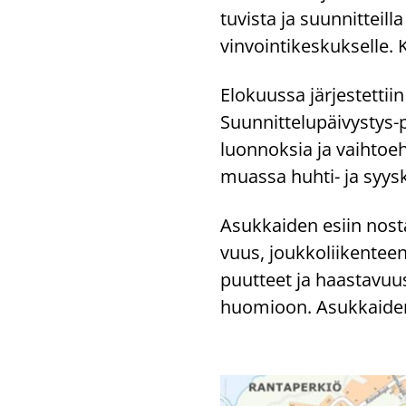
tu­vis­ta ja suun­nit­teil­l
vin­voin­ti­kes­kuk­sel­le. K
Elo­kuus­sa jär­jes­tet­ti
Suunnittelupäivystys-​pist
luon­nok­sia ja vaih­toeh­
muas­sa huhti-​ ja syys­k
Asuk­kai­den esiin nos­ta­
vuus, jouk­ko­lii­ken­teen 
puut­teet ja haas­ta­vuu
huo­mioon. Asuk­kai­den 