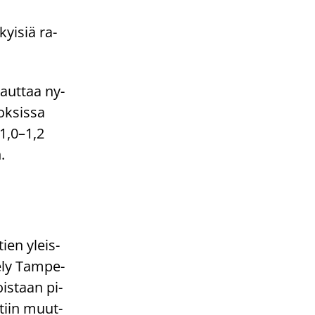
kyi­siä ra­
­laut­taa ny­
ok­sis­sa
 1,0–1,2
n.
­tien yleis­
e­ly Tam­pe­
nois­taan pi­
yt­tiin muut­