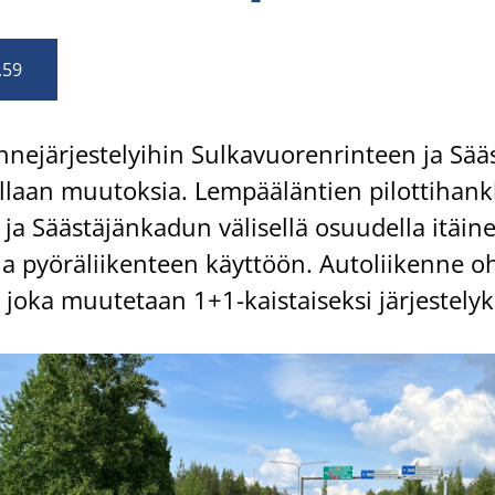
.59
­ne­jär­jes­te­lyi­hin Sul­ka­vuo­ren­rin­teen ja Sääs
el­laan muu­tok­sia. Lem­pää­län­tien pi­lot­ti­hank
ja Sääs­tä­jän­ka­dun vä­li­sel­lä osuu­del­la itäi­n
ja pyö­rä­lii­ken­teen käyt­töön. Au­to­lii­ken­ne o
­le, joka muu­te­taan 1+1-​kaistaiseksi jär­jes­te­lyk­