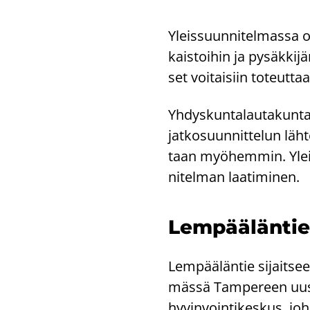
Yleis­suun­ni­tel­mas­sa on
kais­toi­hin ja py­säk­ki­j
set voi­tai­siin to­teut­taa
Yh­dys­kun­ta­lau­ta­kun­t
jat­ko­suun­nit­te­lun läh­
taan myö­hem­min. Yleis­
ni­tel­man laa­ti­mi­nen.
Lem­pää­län­tie 
Lem­pää­län­tie si­jait­se
mäs­sä Tam­pe­reen uusi
hy­vin­voin­ti­kes­kus, joh