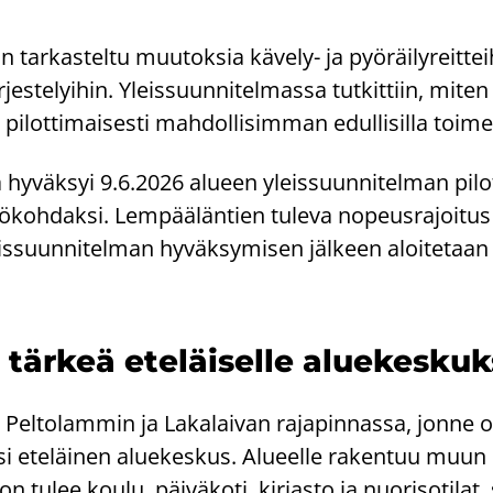
 tar­kas­tel­tu muu­tok­sia kävely-​ ja pyö­räi­ly­reit­tei
är­jes­te­lyi­hin. Yleis­suun­ni­tel­mas­sa tut­kit­tiin, mit
 pi­lot­ti­mai­ses­ti mah­dol­li­sim­man edul­li­sil­la toi­men­
a hy­väk­syi 9.6.2026 alu­een yleis­suun­ni­tel­man pi­lo
tö­koh­dak­si. Lem­pää­län­tien tu­le­va no­peus­ra­joi­tus
suun­ni­tel­man hy­väk­sy­mi­sen jäl­keen aloi­te­taa
tär­keä ete­läi­sel­le alue­kes­kuk­
e Pel­to­lam­min ja La­ka­lai­van ra­ja­pin­nas­sa, jonne o
 ete­läi­nen alue­kes­kus. Alu­eel­le ra­ken­tuu muu
on tulee koulu, päi­vä­ko­ti, kir­jas­to ja nuo­ri­so­ti­lat