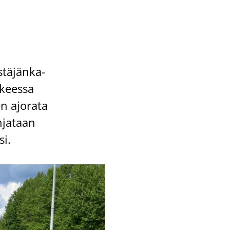
­tä­jän­ka­
­kees­sa
en ajo­ra­ta
h­ja­taan
si.