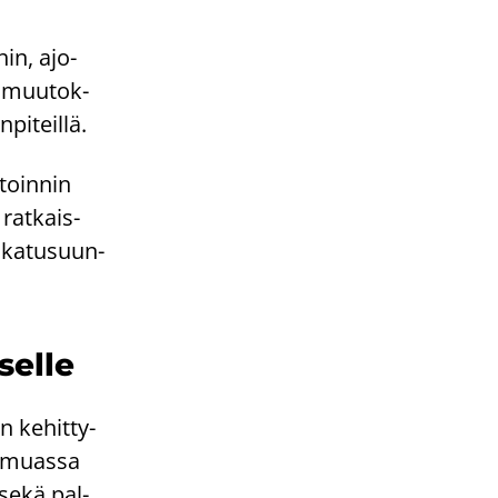
­hin, ajo­
en muu­tok­
pi­teil­lä.
­toin­nin
 rat­kais­
n ka­tusuun­
sel­le
n ke­hit­ty­
n muas­sa
, sekä pal­