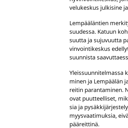
ve­lu­kes­kus jul­ki­si­ne j
Lem­pää­län­tien mer­ki­ty
suu­des­sa. Ka­tuun koh­dis
suut­ta ja su­ju­vuut­ta p
vin­voin­ti­kes­kus edel­l
suun­nis­ta saa­vut­taes­
Yleis­suun­ni­tel­mas­sa 
mi­nen ja Lem­pää­län ja 
rei­tin pa­ran­ta­mi­nen. N
ovat puut­teel­li­set, mik
sia ja py­säk­ki­jär­jes­te­l
myys­vaa­ti­muk­sia, ei­vät
pää­reit­ti­nä.