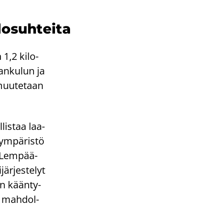
lo­suh­tei­ta
 1,2 ki­lo­
an­ku­lun ja
 muu­te­taan
lis­taa laa­
ym­pä­ris­tö
n Lem­pää­
är­jes­te­lyt
ään kään­ty­
en mah­dol­