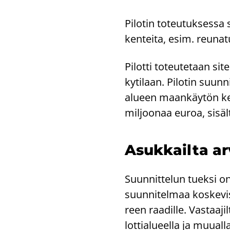
Pi­lo­tin to­teu­tuk­ses­s
ken­tei­ta, esim. reu­na­tu
Pi­lot­ti to­teu­te­taan sit
ky­ti­laan. Pi­lo­tin suun­
alu­een maan­käy­tön ke
mil­joo­naa euroa, si­säl
Asuk­kail­ta ar­
Suun­nit­te­lun tuek­si on 
suun­ni­tel­maa kos­ke­vis
reen raa­dil­le. Vas­taa­jil
lot­tia­lu­eel­la ja muu­al