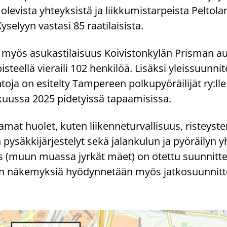
a ole­vis­ta yh­teyk­sis­tä ja liik­ku­mis­tar­peis­ta Pel­to
y­se­lyyn vas­ta­si 85 raa­ti­lai­sis­ta.
in myös asu­kas­ti­lai­suus Koi­vis­ton­ky­län Pris­man au
eellä vie­rai­li 102 hen­ki­löä. Li­säk­si yleis­suun­ni­
to­ja on esi­tel­ty Tam­pe­reen pol­ku­pyö­räi­li­jät ry:
uus­sa 2025 pi­de­tyis­sä ta­paa­mi­sis­sa.
mat huo­let, kuten lii­ken­ne­tur­val­li­suus, ris­teys­te
py­säk­ki­jär­jes­te­lyt sekä ja­lan­ku­lun ja pyö­räi­lyn 
s (muun muas­sa jyr­kät mäet) on otet­tu suun­nit­te­
nä­ke­myk­siä hyö­dyn­ne­tään myös jat­ko­suun­nit­te