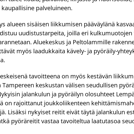
a kau­pal­li­si­ne pal­ve­lui­neen.
s alu­een si­säi­sen liik­ku­mi­sen pää­väy­lä­nä kas­vaa 
­tuu uu­dis­tus­tar­pei­ta, joil­la eri kul­ku­muo­to­jen t
a­ran­ne­taan. Alue­kes­kus ja Pel­to­lam­mil­le ra­ken­ne
yt­tä­vät myös laa­duk­kai­ta kävely-​ ja pyöräily-​yhtey
sa.
kes­kei­se­nä ta­voit­tee­na on myös kes­tä­vän liik­ku­m
Tam­pe­reen kes­kus­tan vä­li­sen seu­dul­li­sen pyö­rä
y­kyi­sin ja­lan­ku­lun ja pyö­räi­lyn olo­suh­teet Lem­pää
ä on ra­joit­ta­nut jouk­ko­lii­ken­teen ke­hit­tä­mis­mah­
y­jä. Li­säk­si ny­kyi­set rei­tit eivät täytä ja­lan­ku­lun es
­kä pyö­rä­rei­tit vas­taa ta­voi­tel­tua laa­tu­ta­soa seu­d