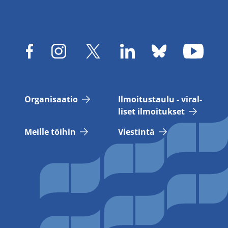
Or­ga­ni­saa­tio
Il­moi­tus­tau­lu - vi­ral­
li­set il­moi­tuk­set
Meil­le töi­hin
Vies­tin­tä