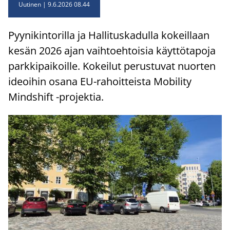
Uutinen
9.6.2026 08.44
Pyy­ni­kin­to­ril­la ja Hal­li­tus­ka­dul­la ko­keil­laan
kesän 2026 ajan vaih­toeh­toi­sia käyt­tö­ta­po­ja
park­ki­pai­koil­le. Ko­kei­lut pe­rus­tu­vat nuor­ten
ideoi­hin osana EU-​rahoitteista Mo­bi­li­ty
Minds­hift -​projektia.