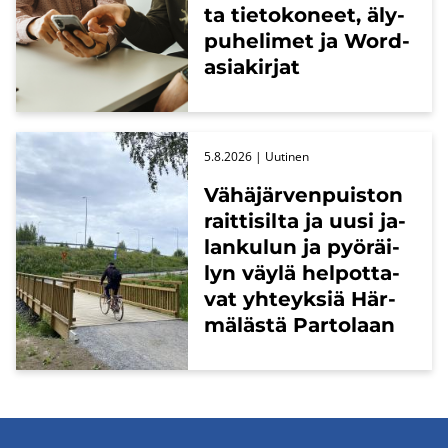
ta tie­to­ko­neet, äly­
pu­he­li­met ja Word-​
asiakirjat
5.8.2026
| Uu­ti­nen
Vä­hä­jär­ven­puis­ton
rait­ti­sil­ta ja uusi ja­
lan­ku­lun ja pyö­räi­
lyn väylä hel­pot­ta­
vat yh­teyk­siä Här­
mä­läs­tä Par­to­laan