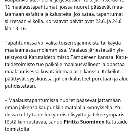
16 maa­laus­ta­pah­tu­mat, jois­sa nuo­ret pää­se­vät maa­
laa­maan as­falt­tia ja ka­lus­tei­ta. Jos sataa, ta­pah­tu­mat
siir­re­tään vii­kol­la. Kor­vaa­vat päi­vät ovat 22.6. ja 24.6.
klo 13–16.
Ta­pah­tu­mis­sa voi va­li­ta toi­sen si­jain­neis­ta tai käydä
maa­laa­mas­sa mo­lem­mis­sa. Maa­laus jär­jes­te­tään yh­
teis­työs­sä Ka­tu­tai­de­toi­mis­to Tam­pe­reen kans­sa. Ka­tu­
tai­de­toi­mis­to tuo pai­kal­le maa­laus­vä­li­neet ja opas­taa
maa­laa­mi­ses­sa ku­va­tai­de­maa­la­rin kans­sa. Ko­kei­lut
päät­ty­vät syys­kuus­sa, jol­loin ka­lus­teet pu­re­taan ja alue
puh­dis­te­taan.
– Maa­laus­ta­pah­tu­mis­sa nuo­ret pää­se­vät jät­tä­mään
oman jäl­ken­sä kau­pun­kiin ma­ta­lal­la kyn­nyk­sel­lä. Yh­
des­sä tehty taide luo yh­tei­söl­li­syyt­tä ja tekee ym­pä­ris­
tös­tä kiin­nos­ta­vaa, sanoo
Pi­rit­ta Suo­mi­nen
Ka­tu­tai­de­
toi­mis­tol­ta.