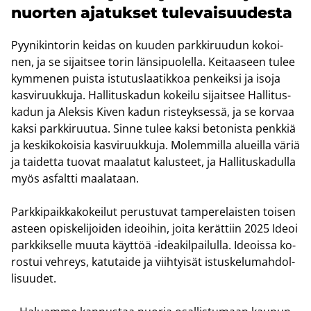
nuor­ten aja­tuk­set tu­le­vai­suu­des­ta
Pyy­ni­kin­to­rin kei­das on kuu­den park­ki­ruu­dun ko­koi­
nen, ja se si­jait­see torin län­si­puo­lel­la. Kei­taa­seen tulee
kym­me­nen puis­ta is­tu­tus­laa­tik­koa pen­keik­si ja isoja
kas­vi­ruuk­ku­ja. Hal­li­tus­ka­dun ko­kei­lu si­jait­see Hal­li­tus­
ka­dun ja Alek­sis Kiven kadun ris­teyk­ses­sä, ja se kor­vaa
kaksi park­ki­ruu­tua. Sinne tulee kaksi be­to­nis­ta penk­kiä
ja kes­ki­ko­koi­sia kas­vi­ruuk­ku­ja. Mo­lem­mil­la alueil­la väriä
ja tai­det­ta tuo­vat maa­la­tut ka­lus­teet, ja Hal­li­tus­ka­dul­la
myös as­falt­ti maa­la­taan.
Park­ki­paik­ka­ko­kei­lut pe­rus­tu­vat tam­pe­re­lais­ten toi­sen
as­teen opis­ke­li­joi­den ideoi­hin, joita ke­rät­tiin 2025 Ideoi
park­kik­sel­le muuta käyt­töä -​ideakilpailulla. Ideois­sa ko­
ros­tui veh­reys, ka­tu­tai­de ja viih­tyi­sät is­tus­ke­lu­mah­dol­
li­suu­det.