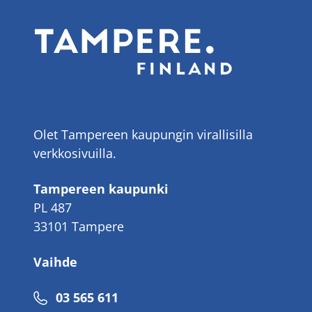
Olet Tampereen kaupungin virallisilla
verkkosivuilla.
Tampereen kaupunki
PL 487
33101 Tampere
Vaihde
Puhelinnumero
03 565 611