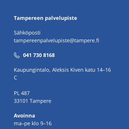
Tampereen palvelupiste
Sähköposti
tampereenpalvelupiste@tampere.fi
Puhelinnumero
041 730 8168
Kaupungintalo, Aleksis Kiven katu 14–16
C
PL 487
33101 Tampere
Avoinna
ma–pe klo 9–16