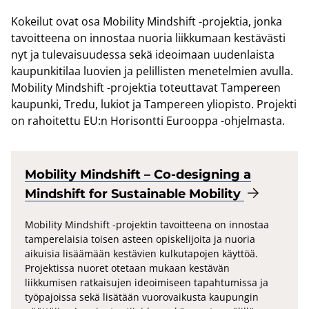
Ko­kei­lut ovat osa Mo­bi­li­ty Minds­hift -​projektia, jonka
ta­voit­tee­na on in­nos­taa nuo­ria liik­ku­maan kes­tä­väs­ti
nyt ja tu­le­vai­suu­des­sa sekä ideoi­maan uu­den­lais­ta
kau­pun­ki­ti­laa luo­vien ja pe­lil­lis­ten me­ne­tel­mien avul­la.
Mo­bi­li­ty Minds­hift -​projektia to­teut­ta­vat Tam­pe­reen
kau­pun­ki, Tredu, lu­kiot ja Tam­pe­reen yli­opis­to. Pro­jek­ti
on ra­hoi­tet­tu EU:n Ho­ri­sont­ti Eu­roop­pa -​ohjelmasta.
Mo­bi­li­ty Minds­hift – Co-​designing a
Minds­hift for Sus­tai­nable Mo­bi­li­ty
Mobility Mindshift -projektin tavoitteena on innostaa
tamperelaisia toisen asteen opiskelijoita ja nuoria
aikuisia lisäämään kestävien kulkutapojen käyttöä.
Projektissa nuoret otetaan mukaan kestävän
liikkumisen ratkaisujen ideoimiseen tapahtumissa ja
työpajoissa sekä lisätään vuorovaikusta kaupungin