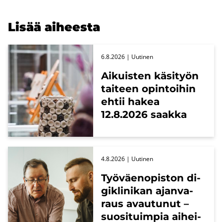
Lisää ai­hees­ta
6.8.2026
| Uu­ti­nen
Ai­kuis­ten kä­si­työn
tai­teen opin­toi­hin
ehtii hakea
12.8.2026 saak­ka
4.8.2026
| Uu­ti­nen
Työ­väen­opis­ton di­
gikli­ni­kan ajan­va­
raus avau­tu­nut –
suo­si­tuim­pia ai­hei­