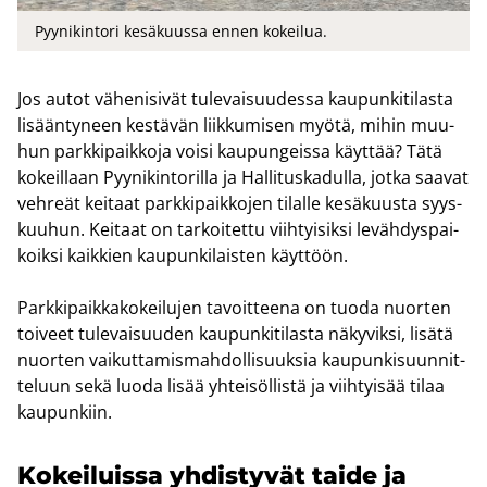
Pyynikintori kesäkuussa ennen kokeilua.
Jos autot vä­he­ni­si­vät tu­le­vai­suu­des­sa kau­pun­ki­ti­las­ta
li­sään­ty­neen kes­tä­vän liik­ku­mi­sen myötä, mihin muu­
hun park­ki­paik­ko­ja voisi kau­pun­geis­sa käyt­tää? Tätä
ko­keil­laan Pyy­ni­kin­to­ril­la ja Hal­li­tus­ka­dul­la, jotka saa­vat
veh­reät kei­taat park­ki­paik­ko­jen ti­lal­le ke­sä­kuus­ta syys­
kuu­hun. Kei­taat on tar­koi­tet­tu viih­tyi­sik­si le­väh­dys­pai­
koik­si kaik­kien kau­pun­ki­lais­ten käyt­töön.
Park­ki­paik­ka­ko­kei­lu­jen ta­voit­tee­na on tuoda nuor­ten
toi­veet tu­le­vai­suu­den kau­pun­ki­ti­las­ta nä­ky­vik­si, li­sä­tä
nuor­ten vai­kut­ta­mis­mah­dol­li­suuk­sia kau­pun­ki­suun­nit­
te­luun sekä luoda lisää yh­tei­söl­lis­tä ja viih­tyi­sää tilaa
kau­pun­kiin.
Ko­kei­luis­sa yh­dis­ty­vät taide ja