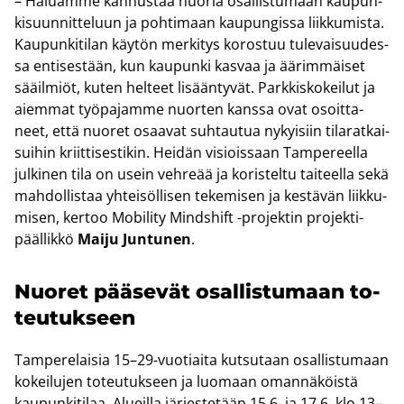
– Ha­luam­me kan­nus­taa nuo­ria osal­lis­tu­maan kau­pun­
ki­suun­nit­te­luun ja poh­ti­maan kau­pun­gis­sa liik­ku­mis­ta.
Kau­pun­ki­ti­lan käy­tön mer­ki­tys ko­ros­tuu tu­le­vai­suu­des­
sa en­ti­ses­tään, kun kau­pun­ki kas­vaa ja ää­rim­mäi­set
sää­il­miöt, kuten hel­teet li­sään­ty­vät. Park­kis­ko­kei­lut ja
ai­em­mat työ­pa­jam­me nuor­ten kans­sa ovat osoit­ta­
neet, että nuo­ret osaa­vat suh­tau­tua ny­kyi­siin ti­la­rat­kai­
sui­hin kriit­ti­ses­ti­kin. Hei­dän vi­siois­saan Tam­pe­reel­la
jul­ki­nen tila on usein veh­re­ää ja ko­ris­tel­tu tai­teel­la sekä
mah­dol­lis­taa yh­tei­söl­li­sen te­ke­mi­sen ja kes­tä­vän liik­ku­
mi­sen, ker­too Mo­bi­li­ty Minds­hift -​projektin pro­jek­ti­
pääl­lik­kö
Maiju Jun­tu­nen
.
Nuo­ret pää­se­vät osal­lis­tu­maan to­
teu­tuk­seen
Tam­pe­re­lai­sia 15–29-​vuotiaita kut­su­taan osal­lis­tu­maan
ko­kei­lu­jen to­teu­tuk­seen ja luo­maan oman­nä­köis­tä
kau­pun­ki­ti­laa. Alueil­la jär­jes­te­tään 15.6. ja 17.6. klo 13–