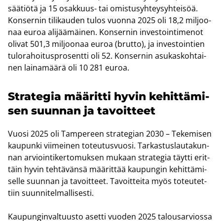
sää­tiö­tä ja 15 osakkuus-​ tai omis­tusyh­tey­syh­tei­söä.
Kon­ser­nin ti­li­kau­den tulos vuon­na 2025 oli 18,2 mil­joo­
naa euroa ali­jää­mäi­nen. Kon­ser­nin in­ves­toin­ti­me­not
oli­vat 501,3 mil­joo­naa euroa (brut­to), ja in­ves­toin­tien
tu­lo­ra­hoi­tus­pro­sent­ti oli 52. Kon­ser­nin asu­kas­koh­tai­
nen lai­na­mää­rä oli 10 281 euroa.
Stra­te­gia mää­rit­ti hyvin ke­hit­tä­mi­
sen suun­nan ja ta­voit­teet
Vuosi 2025 oli Tam­pe­reen stra­te­gian 2030 – Te­ke­mi­sen
kau­pun­ki vii­mei­nen to­teu­tus­vuo­si. Tar­kas­tus­lau­ta­kun­
nan ar­vioin­ti­ker­to­muk­sen mu­kaan stra­te­gia täyt­ti erit­
täin hyvin teh­tä­vän­sä mää­rit­tää kau­pun­gin ke­hit­tä­mi­
sel­le suun­nan ja ta­voit­teet. Ta­voit­tei­ta myös to­teu­tet­
tiin suun­ni­tel­mal­li­ses­ti.
Kau­pun­gin­val­tuus­to aset­ti vuo­den 2025 ta­lous­ar­vios­sa