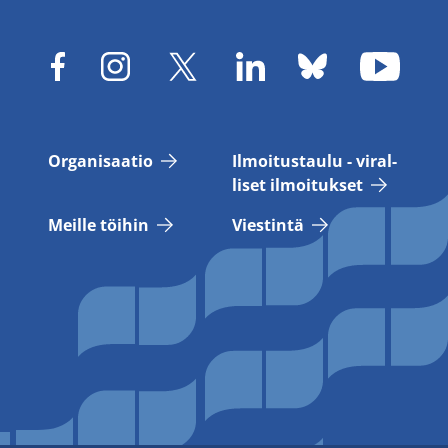
Or­ga­ni­saa­tio
Il­moi­tus­tau­lu - vi­ral­
li­set il­moi­tuk­set
Meil­le töi­hin
Vies­tin­tä