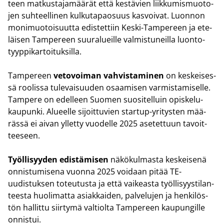
teen mat­kus­ta­ja­mää­rät että kes­tä­vien liik­ku­mis­muo­to­
jen suh­teel­li­nen kul­ku­ta­pao­suus kas­voi­vat. Luon­non
mo­ni­muo­toi­suut­ta edis­tet­tiin Keski-​Tampereen ja ete­
läi­sen Tam­pe­reen suur­alueil­le val­mis­tu­neil­la luon­to­
tyyp­pi­kar­toi­tuk­sil­la.
Tam­pe­reen
ve­to­voi­man vah­vis­ta­mi­nen
on kes­kei­ses­
sä roo­lis­sa tu­le­vai­suu­den osaa­mi­sen var­mis­ta­mi­sel­le.
Tam­pe­re on edel­leen Suo­men suo­si­tel­luin opis­ke­lu­
kau­pun­ki. Alu­eel­le si­joit­tu­vien startup-​yritysten mää­
räs­sä ei aivan yl­let­ty vuo­del­le 2025 ase­tet­tuun ta­voit­
tee­seen.
Työl­li­syy­den edis­tä­mi­sen
nä­kö­kul­mas­ta kes­kei­se­nä
on­nis­tu­mi­se­na vuon­na 2025 voi­daan pitää TE-​
uudistuksen to­teu­tus­ta ja että vai­keas­ta työl­li­syys­ti­lan­
tees­ta huo­li­mat­ta asiak­kai­den, pal­ve­lu­jen ja hen­ki­lös­
tön hal­lit­tu siir­ty­mä val­tiol­ta Tam­pe­reen kau­pun­gil­le
on­nis­tui.