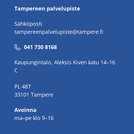
Tampereen palvelupiste
Sähköposti
tampereenpalvelupiste@tampere.fi
Puhelinnumero
041 730 8168
Kaupungintalo, Aleksis Kiven katu 14–16
C
PL 487
33101 Tampere
Avoinna
ma–pe klo 9–16