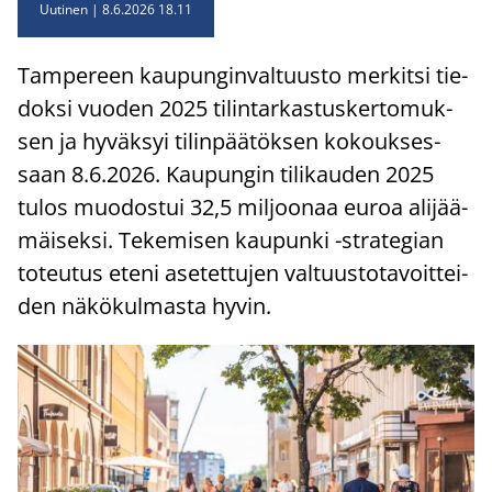
Uutinen
8.6.2026 18.11
Tam­pe­reen kau­pun­gin­val­tuus­to mer­kit­si tie­
dok­si vuo­den 2025 ti­lin­tar­kas­tus­ker­to­muk­
sen ja hy­väk­syi ti­lin­pää­tök­sen ko­kouk­ses­
saan 8.6.2026. Kau­pun­gin ti­li­kau­den 2025
tulos muo­dos­tui 32,5 mil­joo­naa euroa ali­jää­
mäi­sek­si. Te­ke­mi­sen kau­pun­ki -​strategian
to­teu­tus eteni ase­tet­tu­jen val­tuus­to­ta­voit­tei­
den nä­kö­kul­mas­ta hyvin.