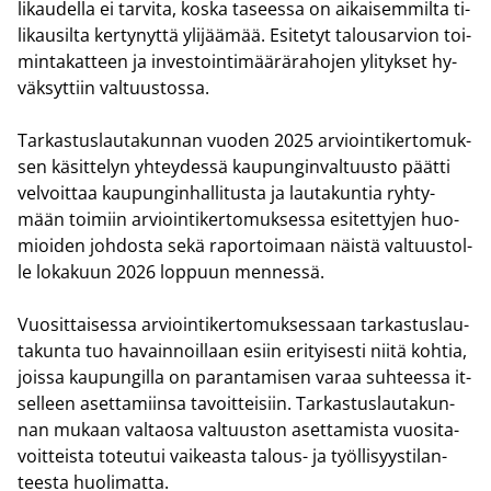
li­kau­del­la ei tar­vi­ta, koska ta­sees­sa on ai­kai­sem­mil­ta ti­
li­kausil­ta ker­ty­nyt­tä yli­jää­mää. Esi­te­tyt ta­lous­ar­vion toi­
min­ta­kat­teen ja in­ves­toin­ti­mää­rä­ra­ho­jen yli­tyk­set hy­
väk­syt­tiin val­tuus­tos­sa.
Tar­kas­tus­lau­ta­kun­nan vuo­den 2025 ar­vioin­ti­ker­to­muk­
sen kä­sit­te­lyn yh­tey­des­sä kau­pun­gin­val­tuus­to päät­ti
vel­voit­taa kau­pun­gin­hal­li­tus­ta ja lau­ta­kun­tia ryh­ty­
mään toi­miin ar­vioin­ti­ker­to­muk­ses­sa esi­tet­ty­jen huo­
mioi­den joh­dos­ta sekä ra­por­toi­maan näis­tä val­tuus­tol­
le lo­ka­kuun 2026 lop­puun men­nes­sä.
Vuo­sit­tai­ses­sa ar­vioin­ti­ker­to­muk­ses­saan tar­kas­tus­lau­
ta­kun­ta tuo ha­vain­noil­laan esiin eri­tyi­ses­ti niitä koh­tia,
jois­sa kau­pun­gil­la on pa­ran­ta­mi­sen varaa suh­tees­sa it­
sel­leen aset­ta­miin­sa ta­voit­tei­siin. Tar­kas­tus­lau­ta­kun­
nan mu­kaan val­tao­sa val­tuus­ton aset­ta­mis­ta vuo­si­ta­
voit­teis­ta to­teu­tui vai­keas­ta talous-​ ja työl­li­syys­ti­lan­
tees­ta huo­li­mat­ta.