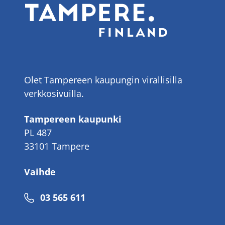
Olet Tampereen kaupungin virallisilla
verkkosivuilla.
Tampereen kaupunki
PL 487
33101 Tampere
Vaihde
Puhelinnumero
03 565 611