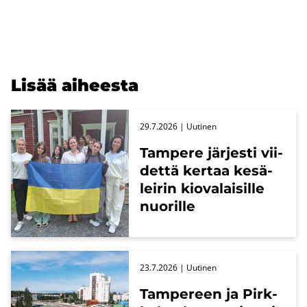
Lisää ai­hees­ta
29.7.2026
| Uu­ti­nen
Tam­pe­re jär­jes­ti vii­
det­tä ker­taa ke­sä­
lei­rin kio­va­lai­sil­le
nuo­ril­le
23.7.2026
| Uu­ti­nen
Tam­pe­reen ja Pirk­