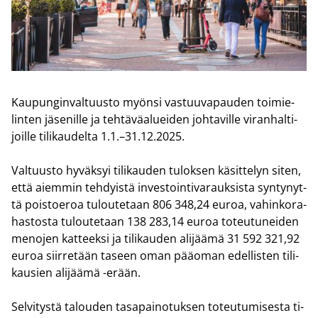
Kau­pun­gin­val­tuus­to myön­si vas­tuu­va­pau­den toi­mie­
lin­ten jä­se­nil­le ja teh­tä­vä­aluei­den joh­ta­vil­le vi­ran­hal­ti­
joil­le ti­li­kau­del­ta 1.1.–31.12.2025.
Val­tuus­to hy­väk­syi ti­li­kau­den tu­lok­sen kä­sit­te­lyn siten,
että ai­em­min teh­dyis­tä in­ves­toin­ti­va­rauk­sis­ta syn­ty­nyt­
tä pois­toe­roa tu­lou­te­taan 806 348,24 euroa, va­hin­ko­ra­
has­tos­ta tu­lou­te­taan 138 283,14 euroa to­teu­tu­nei­den
me­no­jen kat­teek­si ja ti­li­kau­den ali­jää­mä 31 592 321,92
euroa siir­re­tään ta­seen oman pää­oman edel­lis­ten ti­li­
kausien ali­jää­mä -​erään.
Sel­vi­tys­tä ta­lou­den ta­sa­pai­no­tuk­sen to­teu­tu­mi­ses­ta ti­