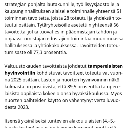
stra­te­gian poh­jal­ta lau­ta­kun­nil­le, työl­li­syys­jaos­tol­le ja
kau­pun­gin­hal­li­tuk­sen alai­sel­le toi­min­nal­le yh­teen­sä 51
toi­min­nan ta­voi­tet­ta, jois­ta 28 to­teu­tui ja yh­dek­sän to­
teu­tui osit­tain. Ty­tä­ryh­tei­söil­le ase­tet­tiin yh­teen­sä 66
ta­voi­tet­ta, jotka tuo­vat esiin pää­omis­ta­jan tah­don ja
oh­jaa­vat omis­ta­jan edus­ta­jien toi­min­taa muun muas­sa
hal­li­tuk­ses­sa ja yh­tiö­ko­kouk­ses­sa. Ta­voit­tei­den to­teu­
tu­mi­sas­te oli 77,3 pro­sent­tia.
Val­tuus­to­kau­den ta­voit­teis­ta joh­de­tut
tam­pe­re­lais­ten
hy­vin­voin­tiin
koh­dis­tu­vat ta­voit­teet to­teu­tui­vat vuon­
na 2025 osit­tain. Las­ten ja nuor­ten hy­vin­voin­nin nä­kö­
kul­mas­ta on po­si­tii­vis­ta, että 89,5 pro­sent­tia tam­pe­re­
lai­sis­ta op­pi­lais­ta kokee olon­sa hy­väk­si kou­lus­sa. Myös
nuor­ten päih­tei­den käyt­tö on vä­hen­ty­nyt ver­tai­lu­vuo­
des­ta 2023.
It­sen­sä yk­si­näi­sek­si tun­te­vien ala­kou­lu­lais­ten (4.–5.-​
luokkalaisten) osuus on hie­man kas­va­nut, mutta ylä­