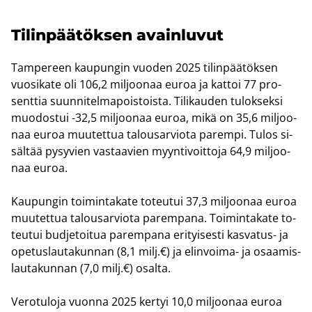
Ti­lin­pää­tök­sen avain­lu­vut
Tam­pe­reen kau­pun­gin vuo­den 2025 ti­lin­pää­tök­sen
vuo­si­ka­te oli 106,2 mil­joo­naa euroa ja kat­toi 77 pro­
sent­tia suun­ni­tel­ma­pois­tois­ta. Ti­li­kau­den tu­lok­sek­si
muo­dos­tui -32,5 mil­joo­naa euroa, mikä on 35,6 mil­joo­
naa euroa muu­tet­tua ta­lous­ar­vio­ta pa­rem­pi. Tulos si­
säl­tää py­sy­vien vas­taa­vien myyn­ti­voit­to­ja 64,9 mil­joo­
naa euroa.
Kau­pun­gin toi­min­ta­ka­te to­teu­tui 37,3 mil­joo­naa euroa
muu­tet­tua ta­lous­ar­vio­ta pa­rem­pa­na. Toi­min­ta­ka­te to­
teu­tui bud­je­toi­tua pa­rem­pa­na eri­tyi­ses­ti kasvatus-​ ja
ope­tus­lau­ta­kun­nan (8,1 milj.€) ja elinvoima-​ ja osaa­mis­
lau­ta­kun­nan (7,0 milj.€) osal­ta.
Ve­ro­tu­lo­ja vuon­na 2025 ker­tyi 10,0 mil­joo­naa euroa