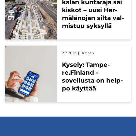
ka­lan kun­ta­ra­ja sai
kis­kot – uusi Här­
mä­lä­no­jan silta val­
mis­tuu syk­syl­lä
2.7.2026
| Uu­ti­nen
Ky­se­ly: Tam­pe­
re.Fin­land -​
sovellusta on help­
po käyt­tää