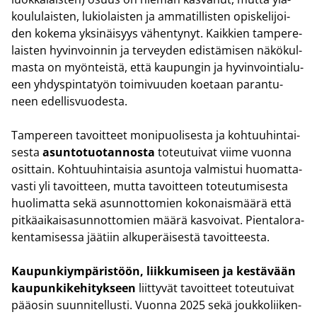
kou­lu­lais­ten, lu­kio­lais­ten ja am­ma­til­lis­ten opis­ke­li­joi­
den ko­ke­ma yk­si­näi­syys vä­hen­ty­nyt. Kaik­kien tam­pe­re­
lais­ten hy­vin­voin­nin ja ter­vey­den edis­tä­mi­sen nä­kö­kul­
mas­ta on myön­teis­tä, että kau­pun­gin ja hy­vin­voin­tia­lu­
een yh­dys­pin­ta­työn toi­mi­vuu­den koe­taan pa­ran­tu­
neen edel­lis­vuo­des­ta.
Tam­pe­reen ta­voit­teet mo­ni­puo­li­ses­ta ja koh­tuu­hin­tai­
ses­ta
asun­to­tuo­tan­nos­ta
to­teu­tui­vat viime vuon­na
osit­tain. Koh­tuu­hin­tai­sia asun­to­ja val­mis­tui huo­mat­ta­
vas­ti yli ta­voit­teen, mutta ta­voit­teen to­teu­tu­mi­ses­ta
huo­li­mat­ta sekä asunn­ot­to­mien ko­ko­nais­mää­rä että
pit­kä­ai­kai­sa­sunn­ot­to­mien määrä kas­voi­vat. Pien­ta­lo­ra­
ken­ta­mi­ses­sa jää­tiin al­ku­pe­räi­ses­tä ta­voit­tees­ta.
Kau­pun­kiym­pä­ris­töön, liik­ku­mi­seen ja kes­tä­vään
kau­pun­ki­ke­hi­tyk­seen
liit­ty­vät ta­voit­teet to­teu­tui­vat
pää­osin suun­ni­tel­lus­ti. Vuon­na 2025 sekä jouk­ko­lii­ken­