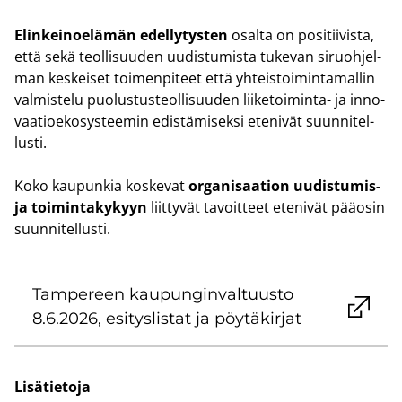
Elin­kei­noe­lä­män edel­ly­tys­ten
osal­ta on po­si­tii­vis­ta,
että sekä teol­li­suu­den uu­dis­tu­mis­ta tu­ke­van si­ruoh­jel­
man kes­kei­set toi­men­pi­teet että yh­teis­toi­min­ta­mal­lin
val­mis­te­lu puo­lus­tus­teol­li­suu­den liiketoiminta-​ ja in­no­
vaa­tio­eko­sys­tee­min edis­tä­mi­sek­si ete­ni­vät suun­ni­tel­
lus­ti.
Koko kau­pun­kia kos­ke­vat
or­ga­ni­saa­tion uudistumis-​
ja toi­min­ta­ky­kyyn
liit­ty­vät ta­voit­teet ete­ni­vät pää­osin
suun­ni­tel­lus­ti.
Tam­pe­reen kau­pun­gin­val­tuus­to
8.6.2026, esi­tys­lis­tat ja pöy­tä­kir­jat
Li­sä­tie­to­ja