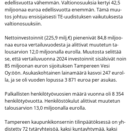
edel­lis­vuot­ta vä­hem­män. Val­tio­no­suuk­sia ker­tyi 42,5
mil­joo­naa euroa edel­lis­vuot­ta enem­män. Tämä muu­
tos joh­tuu en­si­si­jai­ses­ti TE-​uudistuksen vai­ku­tuk­ses­ta
val­tio­no­suuk­siin.
Net­toin­ves­toin­nit (225,9 milj.€) pie­ne­ni­vät 84,8 mil­joo­
naa euroa ver­tai­lu­vuo­des­ta ja alit­ti­vat muu­te­tun ta­
lous­ar­vion 12,0 mil­joo­nal­la eu­rol­la. Muu­tos­ta se­lit­tää
se, että ver­tai­lu­vuon­na 2024 in­ves­toin­nit si­säl­si­vät noin
85 mil­joo­nan euron si­joi­tuk­sen Tam­pe­reen Vesi
Oy:öön. Asu­kas­koh­tai­nen lai­na­mää­rä kas­voi 247 eu­rol­
la, ja se oli vuo­den lo­pus­sa 3 871 euroa per asu­kas.
Pal­kal­lis­ten hen­ki­lö­työ­vuo­sien määrä vuon­na oli 8 354
hen­ki­lö­työ­vuot­ta. Hen­ki­lös­tö­ku­lut alit­ti­vat muu­te­tun
ta­lous­ar­vion 13,0 mil­joo­nal­la eu­rol­la.
Tam­pe­reen kau­pun­ki­kon­ser­nin ti­lin­pää­tök­ses­sä on yh­
dis­tet­ty 72 ty­tä­ryh­tei­söä, kaksi kun­tayh­ty­mää, kaksi