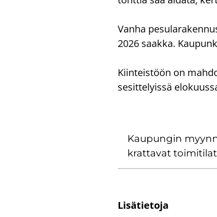
Vanha pe­su­la­ra­ken­nu
2026 saak­ka. Kau­pun­ki p
Kiin­teis­töön on mah­dol­
se­sit­te­lyis­sä elo­ku
Kau­pun­gin myyn­nis
krat­ta­vat toi­mi­ti­lat
Li­sä­tie­to­ja