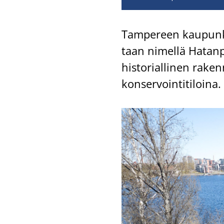
Tam­pe­reen kau­pun­ki
taan ni­mel­lä Ha­tan­p
his­to­rial­li­nen ra­ke
kon­ser­voin­ti­ti­loi­na.