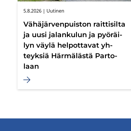
5.8.2026
| Uu­ti­nen
Vä­hä­jär­ven­puis­ton rait­ti­sil­ta
ja uusi ja­lan­ku­lun ja pyö­räi­
lyn väylä hel­pot­ta­vat yh­
teyk­siä Här­mä­läs­tä Par­to­
laan