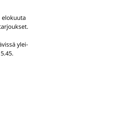
 elo­kuu­ta
tar­jouk­set.
­vis­sä ylei­
15.45.