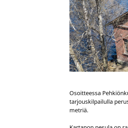
Osoit­tees­sa Peh­kiön­ku­
tar­jous­kil­pai­lul­la pe
met­riä.
Kar­ta­non pe­su­la on ra