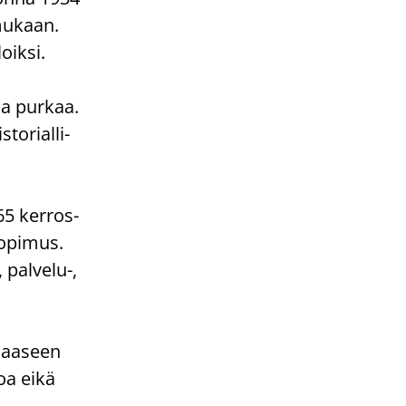
 mu­kaan.
oik­si.
aa pur­kaa.
to­rial­li­
65 ker­ros­
o­pi­mus.
, palvelu-​,
­kaa­seen
toa eikä