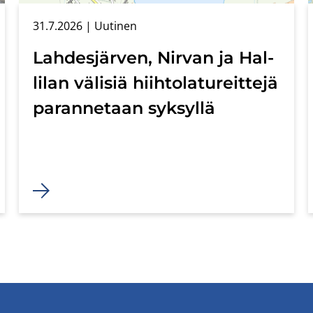
31.7.2026
| Uu­ti­nen
Lah­des­jär­ven, Nir­van ja Hal­
li­lan vä­li­siä hiih­to­la­tu­reit­te­jä
pa­ran­ne­taan syk­syl­lä