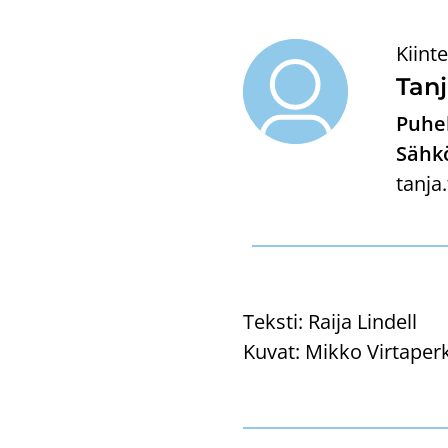
Kiint
Tanj
Puhel
Sähkö
tanja
Teksti:
Raija Lindell
Kuvat:
Mikko Virtaper