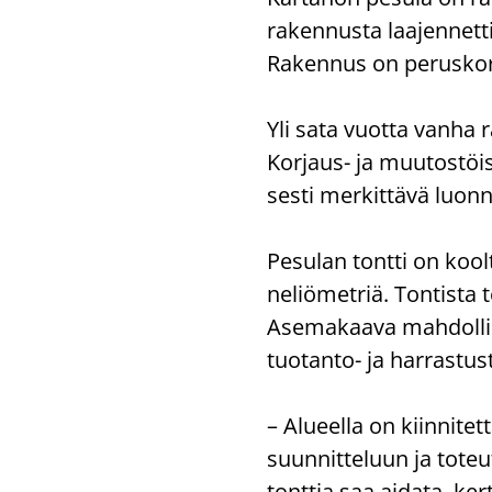
ra­ken­nus­ta laa­jen­net
Ra­ken­nus on pe­rus­kor­j
Yli sata vuot­ta vanha r
Korjaus-​ ja muu­tos­töis­sä
ses­ti mer­kit­tä­vä luon
Pe­su­lan tont­ti on kool
ne­liö­met­riä. Ton­tis­t
Ase­ma­kaa­va mah­dol­lis­
tuotanto-​ ja har­ras­tus
– Alu­eel­la on kiin­ni­tet
suun­nit­te­luun ja to­t
tont­tia saa ai­da­ta, ker­