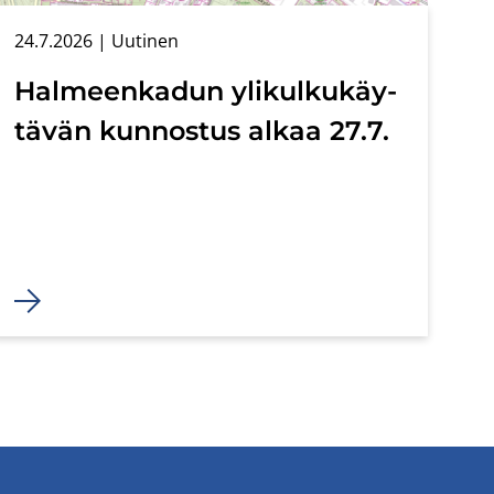
24.7.2026
| Uu­ti­nen
Hal­meen­ka­dun yli­kul­ku­käy­
tä­vän kun­nos­tus alkaa 27.7.