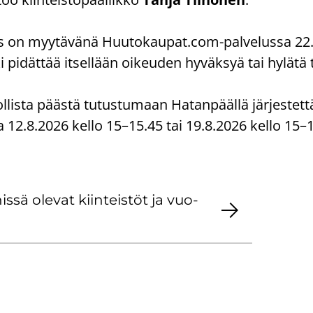
s on myy­tä­vä­nä Huu­to­kau­pat.com-​palvelussa 22.
i­dät­tää it­sel­lään oi­keu­den hy­väk­syä tai hy­lä­tä 
lis­ta pääs­tä tu­tus­tu­maan Ha­tan­pääl­lä jär­jes­tet­tä
us­sa 12.8.2026 kello 15–15.45 tai 19.8.2026 kello 15–
­sä ole­vat kiin­teis­töt ja vuo­