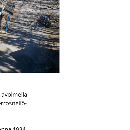
 avoi­mel­la
r­ros­ne­liö­
Vuon­na 1934