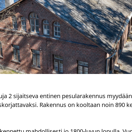
ja 2 si­jait­se­va en­ti­nen pe­su­la­ra­ken­nus myy­dään
­rus­kor­jat­ta­vak­si. Ra­ken­nus on kool­taan noin 890 ke
­ken­net­tu mah­dol­li­ses­ti jo 1800-​luvun lo­pul­la. 