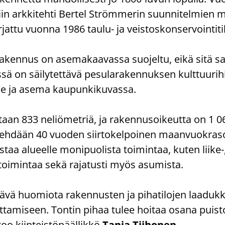
­tiin ark­ki­teh­ti Ber­tel Ström­me­rin suun­ni­tel­mien
at­tu vuon­na 1986 taulu-​ ja veis­tos­kon­ser­voin­ti­ti­l
a­ken­nus on ase­ma­kaa­vas­sa suo­jel­tu, eikä sitä s
 on säi­ly­tet­tä­vä pe­su­la­ra­ken­nuk­sen kult­tuu­ri­his­
­ne ja asema kau­pun­ki­ku­vas­sa.
­taan 833 ne­liö­met­riä, ja ra­ken­nusoi­keut­ta on 1 0
a teh­dään 40 vuo­den siir­to­kel­poi­nen maan­vuo­kra­s
taa alu­eel­le mo­ni­puo­lis­ta toi­min­taa, kuten liike-​
­toi­min­taa sekä ra­ja­tus­ti myös asu­mis­ta.
­tä­vä huo­mio­ta ra­ken­nus­ten ja pi­ha­ti­lo­jen laa­duk
eut­ta­mi­seen. Ton­tin pihaa tulee hoi­taa osana puis­
too kiin­teis­tö­pääl­lik­kö
Tanja Tii­ho­nen
.