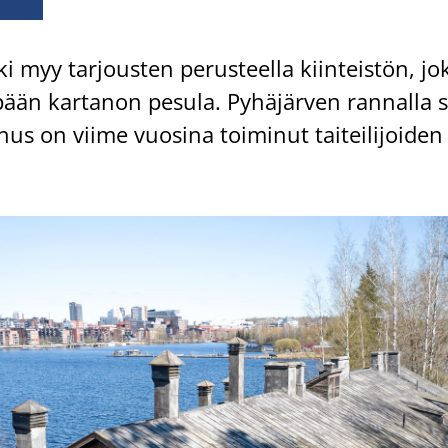
 myy tar­jous­ten pe­rus­teel­la kiin­teis­tön, j
ään kar­ta­non pe­su­la. Py­hä­jär­ven ran­nal­la si­
n­nus on viime vuo­si­na toi­mi­nut tai­tei­li­joi­den