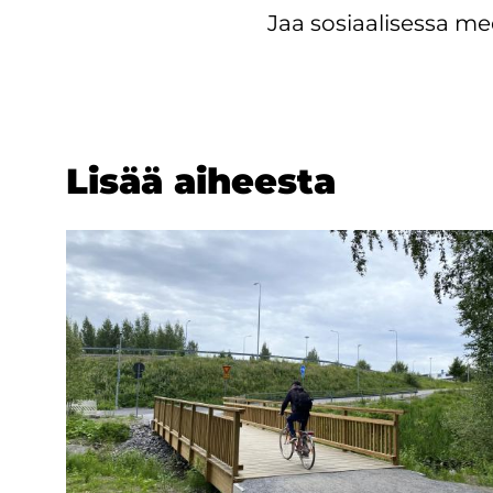
Jaa sosiaalisessa me
Lisää ai­hees­ta