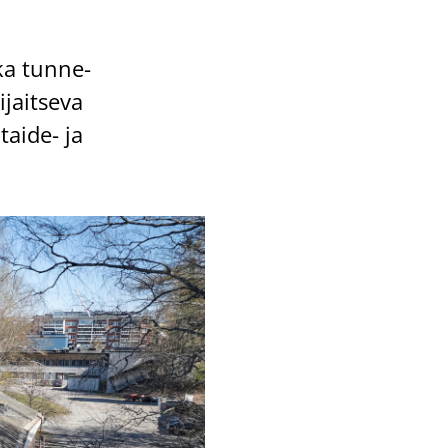
oka tun­ne­
jait­se­va
 taide-​ ja