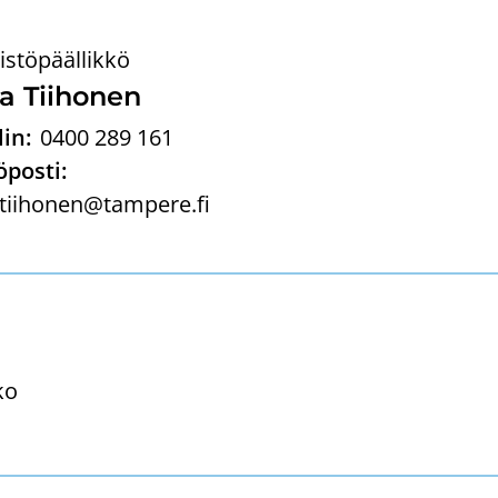
eistöpäällikkö
a Tii­ho­nen
in:
0400 289 161
posti:
.tiihonen@tampere.fi
ko