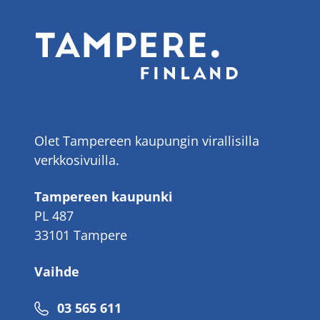
Olet Tampereen kaupungin virallisilla
verkkosivuilla.
Tampereen kaupunki
PL 487
33101 Tampere
Vaihde
Puhelinnumero
03 565 611