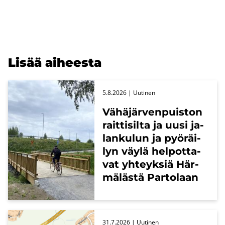
Lisää ai­hees­ta
5.8.2026
| Uu­ti­nen
Vä­hä­jär­ven­puis­ton
rait­ti­sil­ta ja uusi ja­
lan­ku­lun ja pyö­räi­
lyn väylä hel­pot­ta­
vat yh­teyk­siä Här­
mä­läs­tä Par­to­laan
31.7.2026
| Uu­ti­nen