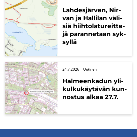
Lah­des­jär­ven, Nir­
van ja Hal­li­lan vä­li­
siä hiih­to­la­tu­reit­te­
jä pa­ran­ne­taan syk­
syl­lä
24.7.2026
| Uu­ti­nen
Hal­meen­ka­dun yli­
kul­ku­käy­tä­vän kun­
nos­tus alkaa 27.7.