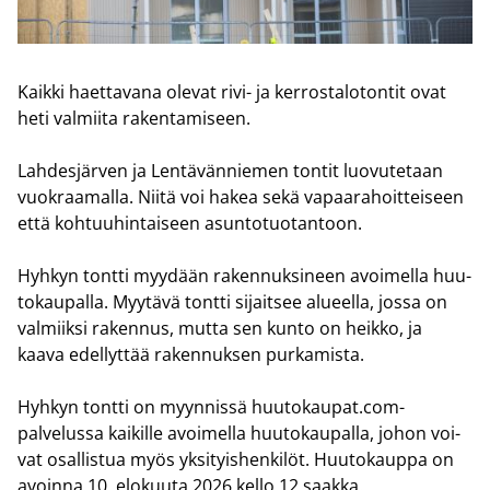
Kaik­ki haet­ta­va­na ole­vat rivi- ja ker­ros­ta­lo­ton­tit ovat
heti val­mii­ta ra­ken­ta­mi­seen.
Lah­des­jär­ven ja Len­tä­vän­nie­men ton­tit luo­vu­te­taan
vuo­kraa­mal­la. Niitä voi hakea sekä va­paa­ra­hoit­tei­seen
että koh­tuu­hin­tai­seen asun­to­tuo­tan­toon.
Hyh­kyn tont­ti myy­dään ra­ken­nuk­si­neen avoi­mel­la huu­
to­kau­pal­la. Myy­tä­vä tont­ti si­jait­see alu­eel­la, jossa on
val­miik­si ra­ken­nus, mutta sen kunto on heik­ko, ja
kaava edel­lyt­tää ra­ken­nuk­sen pur­ka­mis­ta.
Hyh­kyn tont­ti on myyn­nis­sä huu­to­kau­pat.com-​
palvelussa kai­kil­le avoi­mel­la huu­to­kau­pal­la, johon voi­
vat osal­lis­tua myös yk­si­tyis­hen­ki­löt. Huu­to­kaup­pa on
avoin­na 10. elo­kuu­ta 2026 kello 12 saak­ka.