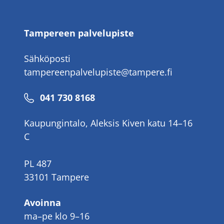
Tampereen palvelupiste
Sähköposti
tampereenpalvelupiste@tampere.fi
Puhelinnumero
041 730 8168
Kaupungintalo, Aleksis Kiven katu 14–16
C
PL 487
33101 Tampere
Avoinna
ma–pe klo 9–16