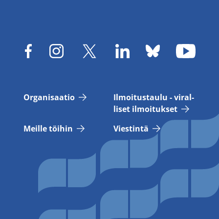
Or­ga­ni­saa­tio
Il­moi­tus­tau­lu - vi­ral­
li­set il­moi­tuk­set
Meil­le töi­hin
Vies­tin­tä