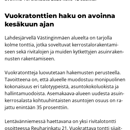
Vuo­kra­tont­tien haku on avoin­na
ke­sä­kuun ajan
Lah­des­jär­vel­lä Väs­tin­gin­mäen alu­eel­ta on tar­jol­la
kolme tont­tia, jotka so­vel­tu­vat ker­ros­ta­lo­ra­ken­ta­mi­
seen sekä ri­vi­ta­lo­jen ja mui­den kyt­ket­ty­jen asuin­ra­ken­
nus­ten ra­ken­ta­mi­seen.
Vuo­kra­tont­te­ja luo­vu­te­taan ha­ke­mus­ten pe­rus­teel­la.
Ta­voit­tee­na on, että alu­eel­le muo­dos­tuu mo­ni­puo­li­nen
ko­ko­nai­suus eri ta­lo­tyy­peis­tä, asun­to­ko­ko­luo­kis­ta ja
hal­lin­ta­muo­dois­ta. Asemakaava-​alueen uu­des­ta asuin­
ker­ro­sa­las­ta koh­tuu­hin­tais­ten asun­to­jen osuus on ra­
jat­tu enin­tään 35 pro­sent­tiin.
Len­tä­vän­nie­mes­sä haet­ta­va­na on yksi ri­vi­ta­lo­tont­ti
osoit­tees­sa Reu­ha­rin­ka­tu 21. Vuo­krat­ta­va tont­ti si­jait­