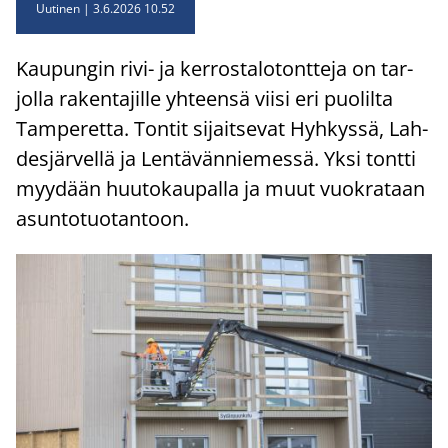
Uutinen
3.6.2026 10.52
Kau­pun­gin rivi- ja ker­ros­ta­lo­tont­te­ja on tar­
jol­la ra­ken­ta­jil­le yh­teen­sä viisi eri puo­lil­ta
Tam­pe­ret­ta. Ton­tit si­jait­se­vat Hyh­kys­sä, Lah­
des­jär­vel­lä ja Len­tä­vän­nie­mes­sä. Yksi tont­ti
myy­dään huu­to­kau­pal­la ja muut vuo­kra­taan
asun­to­tuo­tan­toon.