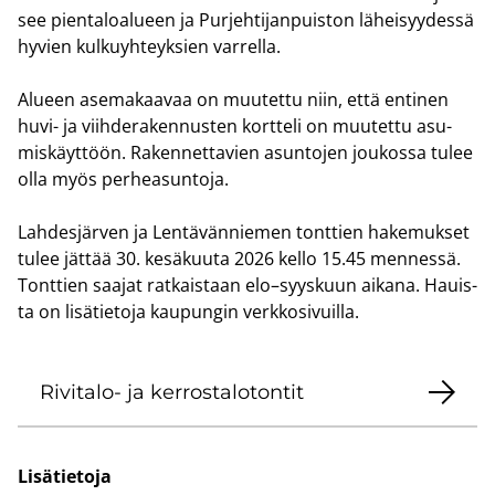
see pien­ta­loa­lu­een ja Pur­jeh­ti­jan­puis­ton lä­hei­syy­des­sä
hy­vien kul­ku­yh­teyk­sien var­rel­la.
Alu­een ase­ma­kaa­vaa on muu­tet­tu niin, että en­ti­nen
huvi- ja viih­de­ra­ken­nus­ten kort­te­li on muu­tet­tu asu­
mis­käyt­töön. Ra­ken­net­ta­vien asun­to­jen jou­kos­sa tulee
olla myös per­hea­sun­to­ja.
Lah­des­jär­ven ja Len­tä­vän­nie­men tont­tien ha­ke­muk­set
tulee jät­tää 30. ke­sä­kuu­ta 2026 kello 15.45 men­nes­sä.
Tont­tien saa­jat rat­kais­taan elo–syys­kuun ai­ka­na. Hauis­
ta on li­sä­tie­to­ja kau­pun­gin verk­ko­si­vuil­la.
Rivitalo-​ ja ker­ros­ta­lo­ton­tit
Li­sä­tie­to­ja