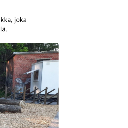
ik­ka, joka
lä.