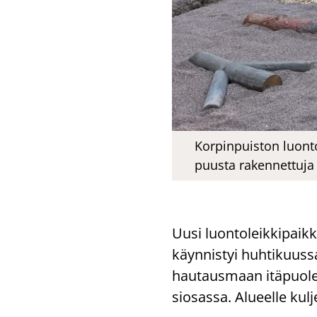
Korpinpuiston luont
puusta rakennettuja 
Uusi luon­to­leik­ki­paik
käyn­nis­tyi huh­ti­kuus­sa
hau­taus­maan itä­puo­lel­l
sio­sas­sa. Alu­eel­le kul