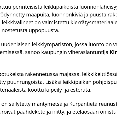
­tuu pe­rin­tei­sis­tä leik­ki­pai­kois­ta luon­non­lä­hei­sy
ö­dyn­net­ty maa­pui­ta, luon­non­ki­viä ja puus­ta ra­ke
i leik­ki­vä­li­neet on val­mis­tet­tu kier­rä­tys­ma­te­ri­aa­le
nos­te­tus­ta up­po­puus­ta.
a uu­den­lai­sen leik­kiym­pä­ris­tön, jossa luon­to on va
ke­mi­ses­sä, sanoo kau­pun­gin vi­he­rasian­tun­ti­ja
Kir
po­tu­keis­ta ra­ken­ne­tus­sa ma­jas­sa, leik­ki­keit­tiös­
­ty puun­run­gois­ta. Li­säk­si leik­ki­pai­kan poh­jois­pu
­ri­aa­leis­ta koot­tu kiipeily-​ ja es­te­ra­ta.
 on säi­ly­tet­ty män­ty­met­sä ja Kur­pan­tie­tä reu­nus
röi­vät paah­de­ke­to ja niit­ty, ja ete­lä­osaan on is­tu­