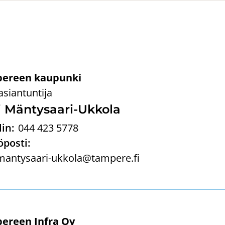
ereen kaupunki
asiantuntija
i Mäntysaari-​Ukkola
in:
044 423 5778
posti:
.mantysaari-ukkola@tampere.fi
ereen Infra Oy