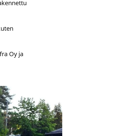
a­ken­net­tu
 kuten
nfra Oy ja