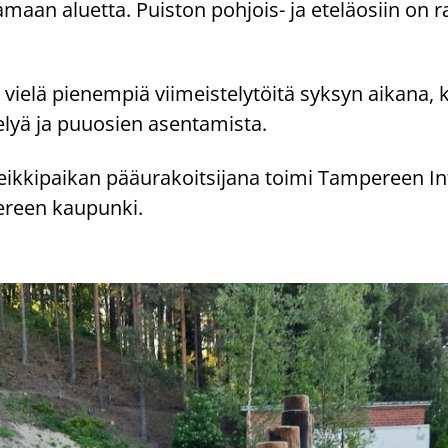
ta­maan aluet­ta. Puis­ton pohjois-​ ja ete­lä­osiin on r
n vielä pie­nem­piä vii­meis­te­ly­töi­tä syk­syn ai­ka­na,
e­lyä ja puu­osien asen­ta­mis­ta.
leik­ki­pai­kan pää­ura­koit­si­ja­na toimi Tam­pe­reen I
e­reen kau­pun­ki.