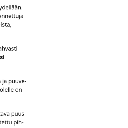
y­del­lään.
n­net­tu­ja
is­ta,
h­vas­ti
si
sä ja puu­ve­
o­lel­le on
­ta­va puus­
tet­tu pih­