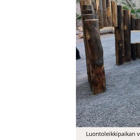
Luon­to­leik­ki­pai­kan vä