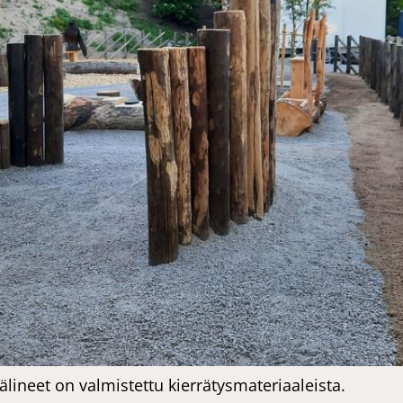
­li­neet on val­mis­tet­tu kier­rä­tys­ma­te­ri­aa­leis­ta.