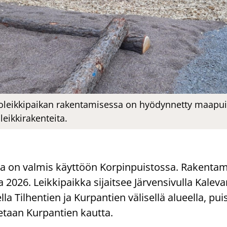
oleikkipaikan rakentamisessa on hyödynnetty maapuit
leikkirakenteita.
­ka on val­mis käyt­töön Kor­pin­puis­tos­sa. Ra­ken­ta­
 2026. Leik­ki­paik­ka si­jait­see Jär­ven­si­vul­la Ka­le­
a Til­hen­tien ja Kur­pan­tien vä­li­sel­lä alu­eel­la, pui
­je­taan Kur­pan­tien kaut­ta.