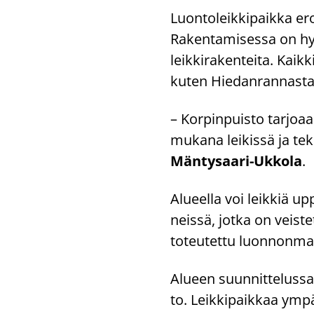
Luon­to­leik­ki­paik­ka erot
Ra­ken­ta­mi­ses­sa on hy
leik­ki­ra­ken­tei­ta. Kaik­k
kuten Hie­dan­ran­nas­ta 
– Kor­pin­puis­to tar­jo­a
mu­ka­na lei­kis­sä ja te­
Mäntysaari-​Ukkola
.
Alu­eel­la voi leik­kiä up­
neis­sä, jotka on veis­tet
to­teu­tet­tu luon­non­ma­te
Alu­een suun­nit­te­lus­sa
to. Leik­ki­paik­kaa ym­pä­