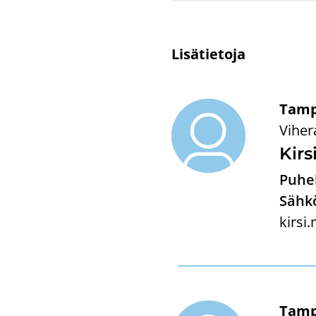
Li­sä­tie­to­ja
Tamp
Viher
Kirs
Puhel
Sähkö
kirsi
Tamp