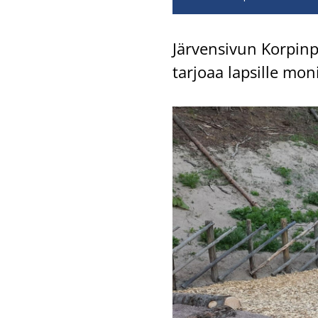
Jär­ven­si­vun Kor­pin­
tar­jo­aa lap­sil­le mo­