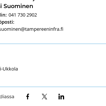
i Suo­mi­nen
in:
041 730 2902
posti:
.suominen@tampereeninfra.fi
i-Ukkola
diassa