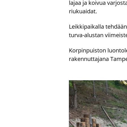
la­jaa ja koi­vua var­jos­
riu­kuai­dat.
Leik­ki­pai­kal­la teh­dää
turva-​alustan vii­meis­t
Kor­pin­puis­ton luon­to­
ra­ken­nut­ta­ja­na Tam­p