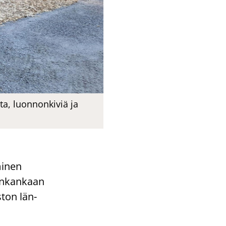
a, luonnonkiviä ja
mi­nen
van­kan­kaan
s­ton län­