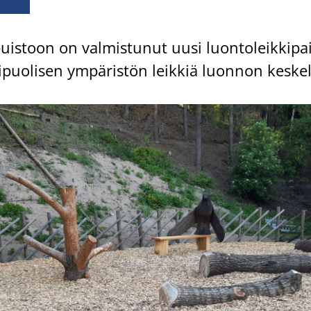
puis­toon on val­mis­tu­nut uusi luon­to­leik­ki­pa
ni­puo­li­sen ym­pä­ris­tön leik­kiä luon­non kes­kel­