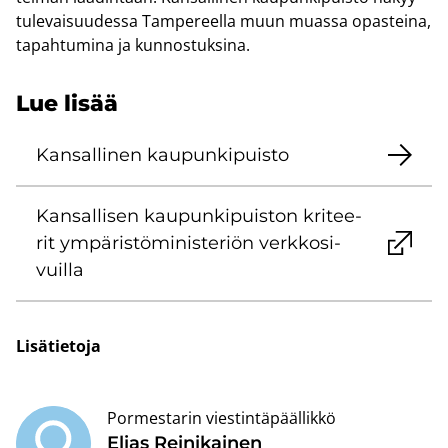
tu­le­vai­suu­des­sa Tam­pe­reel­la muun muas­sa opas­tei­na,
ta­pah­tu­mi­na ja kun­nos­tuk­si­na.
Lue lisää
Kan­sal­li­nen kau­pun­ki­puis­to
Kan­sal­li­sen kau­pun­ki­puis­ton kri­tee­
rit ym­pä­ris­tö­mi­nis­te­riön verk­ko­si­
vuil­la
Li­sä­tie­to­ja
Pormestarin viestintäpäällikkö
Elias Rei­ni­kai­nen