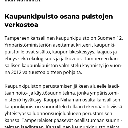
Kau­pun­ki­puis­to osana puis­to­jen
ver­kos­toa
Tam­pe­reen kan­sal­li­nen kau­pun­ki­puis­to on Suo­men 12.
Ym­pä­ris­tö­mi­nis­te­riön aset­ta­mat kri­tee­rit kau­pun­ki­
puis­toil­le ovat si­säl­tö, kau­pun­ki­kes­kei­syys, laa­juus ja
eheys sekä eko­lo­gi­suus ja jat­ku­vuus. Tam­pe­reen kan­
sal­li­sen kau­pun­ki­puis­ton val­mis­te­lu käyn­nis­tyi jo vuon­
na 2012 val­tuus­toa­loit­teen poh­jal­ta.
Kau­pun­ki­puis­ton pe­rus­ta­mi­sen jäl­keen alu­eel­le laa­di­
taan hoito-​ ja käyt­tö­suun­ni­tel­ma, jonka ym­pä­ris­tö­mi­
nis­te­riö hy­väk­syy. Kauppi-​Niihaman osal­ta kan­sal­li­sen
kau­pun­ki­puis­ton suun­nit­te­lu tul­laan te­ke­mään tii­viis­sä
yh­teis­työs­sä luon­non­suo­je­lua­lu­een pe­rus­ta­mi­sen
kans­sa. Tam­pe­re­lai­set pää­se­vät osal­lis­tu­maan suun­ni­
tel­man laa­din­taan. Kan­sal­li­nen kau­pun­ki­puis­to näkyy