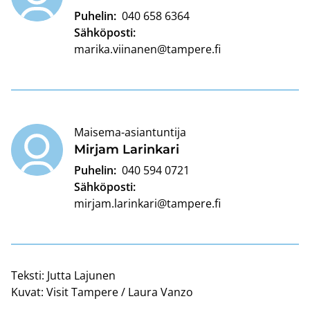
Puhelin:
040 658 6364
Sähköposti:
marika.viinanen@tampere.fi
Maisema-asiantuntija
Mir­jam La­rin­ka­ri
Puhelin:
040 594 0721
Sähköposti:
mirjam.larinkari@tampere.fi
Teksti:
Jutta Lajunen
Kuvat:
Visit Tampere / Laura Vanzo