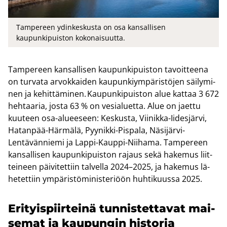
Tampereen ydinkeskusta on osa kansallisen
kaupunkipuiston kokonaisuutta.
Tam­pe­reen kan­sal­li­sen kau­pun­ki­puis­ton ta­voit­tee­na
on tur­va­ta ar­vok­kai­den kau­pun­kiym­pä­ris­tö­jen säi­ly­mi­
nen ja ke­hit­tä­mi­nen. Kau­pun­ki­puis­ton alue kat­taa 3 672
heh­taa­ria, josta 63 % on ve­sia­luet­ta. Alue on jaet­tu
kuu­teen osa-​alueeseen: Kes­kus­ta, Viinikka-​Iidesjärvi,
Hatanpää-​Härmälä, Pyynikki-​Pispala, Näsijärvi-​
Lentävänniemi ja Lappi-​Kauppi-Niihama. Tam­pe­reen
kan­sal­li­sen kau­pun­ki­puis­ton ra­jaus sekä ha­ke­mus liit­
tei­neen päi­vi­tet­tiin tal­vel­la 2024–2025, ja ha­ke­mus lä­
he­tet­tiin ym­pä­ris­tö­mi­nis­te­ri­öön huh­ti­kuus­sa 2025.
Eri­tyis­piir­tei­nä tun­nis­tet­ta­vat mai­
se­mat ja kau­pun­gin his­to­ria