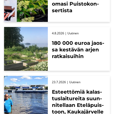
omasi Puis­to­kon­
ser­tis­ta
4.8.2026
| Uu­ti­nen
180 000 euroa jaos­
sa kes­tä­vän arjen
rat­kai­sui­hin
23.7.2026
| Uu­ti­nen
Es­teet­tö­miä ka­las­
tus­lai­tu­rei­ta suun­
ni­tel­laan Ete­lä­puis­
toon, Kau­ka­jär­vel­le