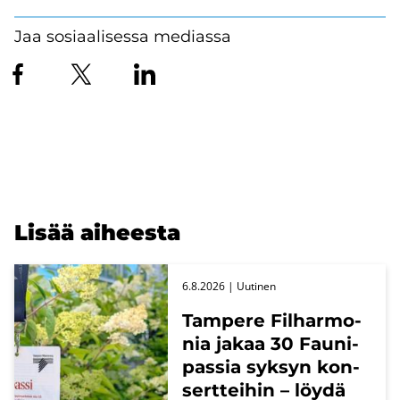
Jaa sosiaalisessa mediassa
Lisää ai­hees­ta
6.8.2026
| Uu­ti­nen
Tam­pe­re Fil­har­mo­
nia jakaa 30 Fau­ni­
pas­sia syk­syn kon­
sert­tei­hin – löydä