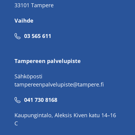
33101 Tampere
Vaihde
Puhelinnumero
03 565 611
Tampereen palvelupiste
Sähköposti
tampereenpalvelupiste@tampere.fi
Puhelinnumero
041 730 8168
Kaupungintalo, Aleksis Kiven katu 14–16
C