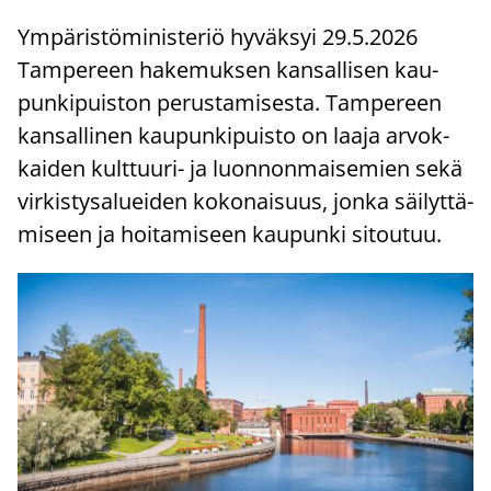
Ym­pä­ris­tö­mi­nis­te­riö hy­väk­syi 29.5.2026
Tam­pe­reen ha­ke­muk­sen kan­sal­li­sen kau­
pun­ki­puis­ton pe­rus­ta­mi­ses­ta. Tam­pe­reen
kan­sal­li­nen kau­pun­ki­puis­to on laaja ar­vok­
kai­den kulttuuri-​ ja luon­non­mai­se­mien sekä
vir­kis­ty­sa­luei­den ko­ko­nai­suus, jonka säi­lyt­tä­
mi­seen ja hoi­ta­mi­seen kau­pun­ki si­tou­tuu.