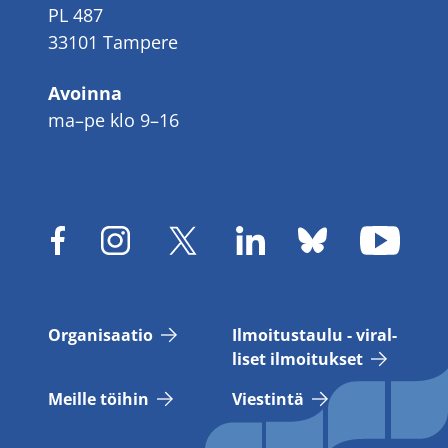
PL 487
33101 Tampere
Avoinna
ma–pe klo 9–16
Or­ga­ni­saa­tio
Il­moi­tus­tau­lu - vi­ral­
li­set il­moi­tuk­set
Meil­le töi­hin
Vies­tin­tä