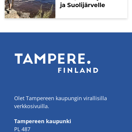
ja Suo­li­jär­vel­le
Olet Tampereen kaupungin virallisilla
verkkosivuilla.
Tampereen kaupunki
PL 487