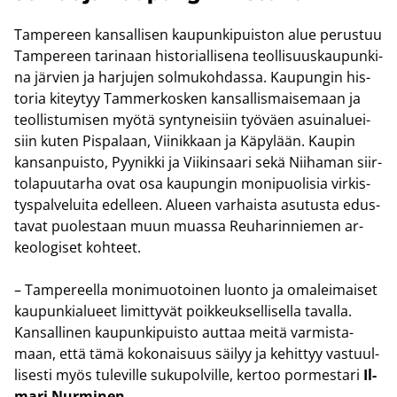
Tam­pe­reen kan­sal­li­sen kau­pun­ki­puis­ton alue pe­rus­tuu
Tam­pe­reen ta­ri­naan his­to­rial­li­se­na teol­li­suus­kau­pun­ki­
na jär­vien ja har­ju­jen sol­mu­koh­das­sa. Kau­pun­gin his­
to­ria ki­tey­tyy Tam­mer­kos­ken kan­sal­lis­mai­se­maan ja
teol­lis­tu­mi­sen myötä syn­ty­nei­siin työ­väen asui­na­luei­
siin kuten Pis­pa­laan, Vii­nik­kaan ja Kä­py­lään. Kau­pin
kan­san­puis­to, Pyy­nik­ki ja Vii­kin­saa­ri sekä Nii­ha­man siir­
to­la­puu­tar­ha ovat osa kau­pun­gin mo­ni­puo­li­sia vir­kis­
tys­pal­ve­lui­ta edel­leen. Alu­een var­hais­ta asu­tus­ta edus­
ta­vat puo­les­taan muun muas­sa Reu­ha­rin­nie­men ar­
keo­lo­gi­set koh­teet.
– Tam­pe­reel­la mo­ni­muo­toi­nen luon­to ja oma­lei­mai­set
kau­pun­kia­lu­eet li­mit­ty­vät poik­keuk­sel­li­sel­la ta­val­la.
Kan­sal­li­nen kau­pun­ki­puis­to aut­taa meitä var­mis­ta­
maan, että tämä ko­ko­nai­suus säi­lyy ja ke­hit­tyy vas­tuul­
li­ses­ti myös tu­le­vil­le su­ku­pol­vil­le, ker­too por­mes­ta­ri
Il­
ma­ri Nur­mi­nen
.