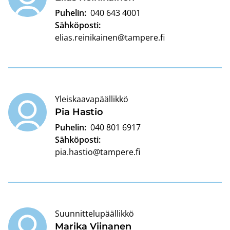
Puhelin:
040 643 4001
Sähköposti:
elias.reinikainen@tampere.fi
Yleiskaavapäällikkö
Pia Has­tio
Puhelin:
040 801 6917
Sähköposti:
pia.hastio@tampere.fi
Suunnittelupäällikkö
Ma­ri­ka Vii­na­nen