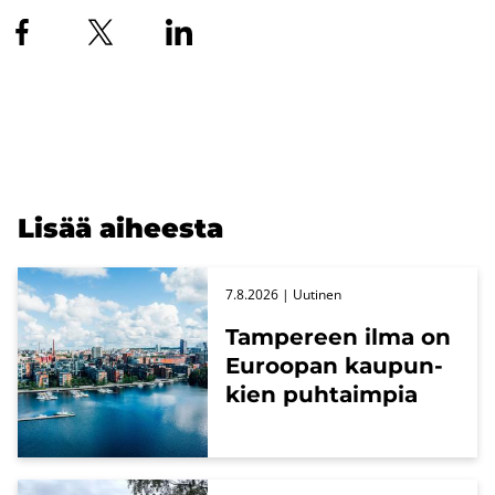
Lisää ai­hees­ta
7.8.2026
| Uu­ti­nen
Tam­pe­reen ilma on
Eu­roo­pan kau­pun­
kien puh­taim­pia