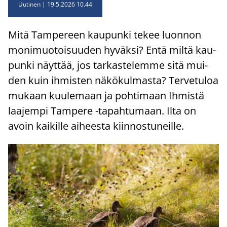
Uutinen
19.5.2026 10.44
Mitä Tam­pe­reen kau­pun­ki tekee luon­non
mo­ni­muo­toi­suu­den hy­väk­si? Entä miltä kau­
pun­ki näyt­tää, jos tar­kas­te­lem­me sitä mui­
den kuin ih­mis­ten nä­kö­kul­mas­ta? Ter­ve­tu­loa
mu­kaan kuu­le­maan ja poh­ti­maan Ih­mis­tä
laa­jem­pi Tam­pe­re -​tapahtumaan. Ilta on
avoin kai­kil­le ai­hees­ta kiin­nos­tu­neil­le.