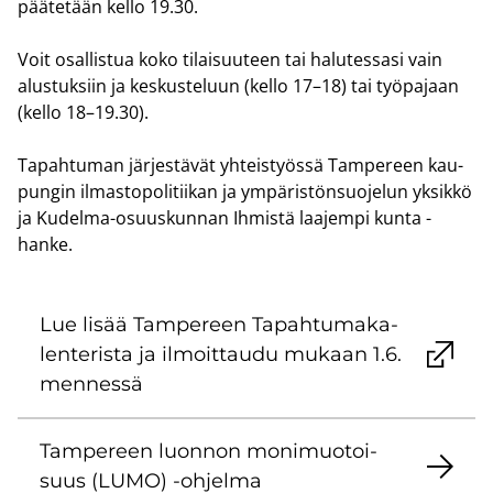
pää­te­tään kello 19.30.
Voit osal­lis­tua koko ti­lai­suu­teen tai ha­lu­tes­sa­si vain
alus­tuk­siin ja kes­kus­te­luun (kello 17–18) tai työ­pa­jaan
(kello 18–19.30).
Ta­pah­tu­man jär­jes­tä­vät yh­teis­työs­sä Tam­pe­reen kau­
pun­gin il­mas­to­po­li­tii­kan ja ym­pä­ris­tön­suo­je­lun yk­sik­kö
ja Kudelma-​osuuskunnan Ih­mis­tä laa­jem­pi kunta -​
hanke.
Lue lisää Tam­pe­reen Ta­pah­tu­ma­ka­
len­te­ris­ta ja il­moit­tau­du mu­kaan 1.6.
men­nes­sä
Tam­pe­reen luon­non mo­ni­muo­toi­
suus (LUMO) -​ohjelma