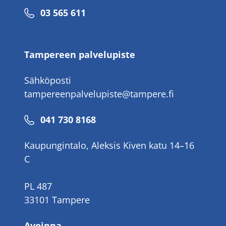
Puhelinnumero
03 565 611
Tampereen palvelupiste
Sähköposti
tampereenpalvelupiste@tampere.fi
Puhelinnumero
041 730 8168
Kaupungintalo, Aleksis Kiven katu 14–16
C
PL 487
33101 Tampere
Avoinna