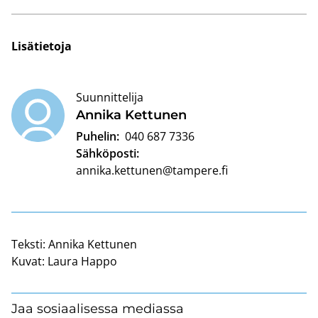
Li­sä­tie­to­ja
Suunnittelija
An­ni­ka Ket­tu­nen
Puhelin:
040 687 7336
Sähköposti:
annika.kettunen@tampere.fi
Teksti:
Annika Kettunen
Kuvat:
Laura Happo
Jaa sosiaalisessa mediassa