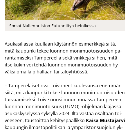
Sorsat Nallenpuiston Eutunniityn heinikossa.
Asu­ka­sil­las­sa kuul­laan käy­tän­nön esi­merk­ke­jä siitä,
mitä kau­pun­ki tekee luon­non mo­ni­muo­toi­suu­den pa­
ran­ta­mi­sek­si Tam­pe­reel­la sekä vink­ke­jä sii­hen, mitä
itse kukin voi tehdä luon­non mo­ni­muo­toi­suu­den hy­
väk­si omal­la pi­hal­laan tai ta­lo­yh­tiös­sä.
– Tam­pe­re­lai­set ovat toi­vo­neet kuu­le­van­sa enem­män
siitä, mitä kau­pun­ki tekee luon­non mo­ni­muo­toi­suu­den
tur­vaa­mi­sek­si. Toive nousi muun muas­sa Tam­pe­reen
luon­non mo­ni­muo­toi­suus (LUMO) -​ohjelman laa­jas­sa
asu­kas­ky­se­lys­sä syk­syl­lä 2024. Ilta vas­taa osal­taan toi­
vee­seen, taus­toit­taa ke­hi­tys­pääl­lik­kö
Kaisa Mus­ta­jär­vi
kau­pun­gin il­mas­to­po­li­tii­kan ja ym­pä­ris­tön­suo­je­lun yk­