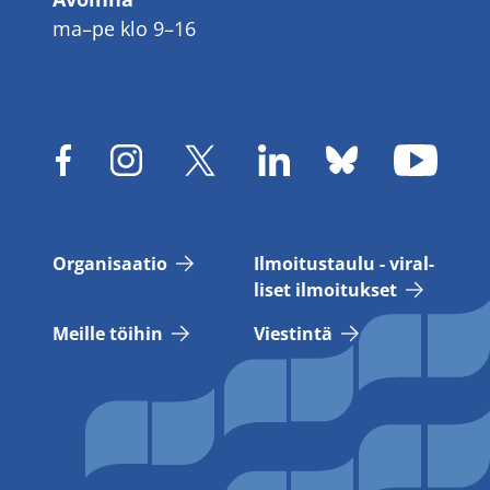
ma–pe klo 9–16
Or­ga­ni­saa­tio
Il­moi­tus­tau­lu - vi­ral­
li­set il­moi­tuk­set
Meil­le töi­hin
Vies­tin­tä