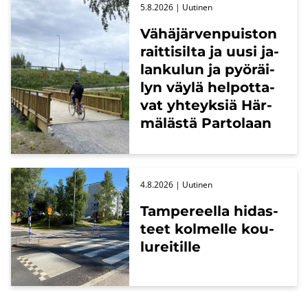
5.8.2026
| Uu­ti­nen
Vä­hä­jär­ven­puis­ton
rait­ti­sil­ta ja uusi ja­
lan­ku­lun ja pyö­räi­
lyn väylä hel­pot­ta­
vat yh­teyk­siä Här­
mä­läs­tä Par­to­laan
4.8.2026
| Uu­ti­nen
Tam­pe­reel­la hi­das­
teet kol­mel­le kou­
lu­rei­til­le