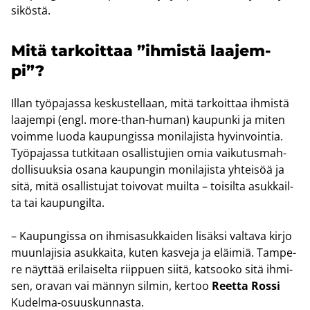
si­kös­tä.
Mitä tar­koit­taa ”ih­mis­tä laa­jem­
pi”?
Illan työ­pa­jas­sa kes­kus­tel­laan, mitä tar­koit­taa ih­mis­tä
laa­jem­pi (engl. more-​than-human) kau­pun­ki ja miten
voim­me luoda kau­pun­gis­sa mo­ni­la­jis­ta hy­vin­voin­tia.
Työ­pa­jas­sa tut­ki­taan osal­lis­tu­jien omia vai­ku­tus­mah­
dol­li­suuk­sia osana kau­pun­gin mo­ni­la­jis­ta yh­tei­söä ja
sitä, mitä osal­lis­tu­jat toi­vo­vat muil­ta – toi­sil­ta asuk­kail­
ta tai kau­pun­gil­ta.
– Kau­pun­gis­sa on ih­mi­sa­suk­kai­den li­säk­si val­ta­va kirjo
muun­la­ji­sia asuk­kai­ta, kuten kas­ve­ja ja eläi­miä. Tam­pe­
re näyt­tää eri­lai­sel­ta riip­puen siitä, kat­soo­ko sitä ih­mi­
sen, ora­van vai män­nyn sil­min, ker­too
Reet­ta Rossi
Kudelma-​osuuskunnasta.