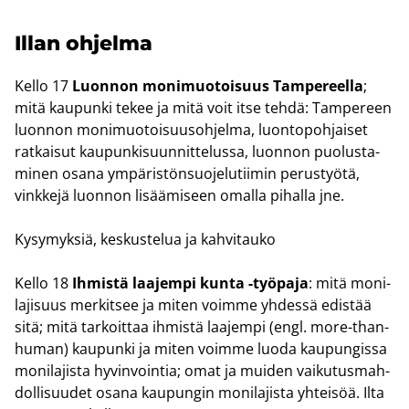
Illan oh­jel­ma
Kello 17
Luon­non mo­ni­muo­toi­suus Tam­pe­reel­la
;
mitä kau­pun­ki tekee ja mitä voit itse tehdä: Tam­pe­reen
luon­non mo­ni­muo­toi­suus­oh­jel­ma, luon­to­poh­jai­set
rat­kai­sut kau­pun­ki­suun­nit­te­lus­sa, luon­non puo­lus­ta­
mi­nen osana ym­pä­ris­tön­suo­je­lu­tii­min pe­rus­työ­tä,
vink­ke­jä luon­non li­sää­mi­seen omal­la pi­hal­la jne.
Ky­sy­myk­siä, kes­kus­te­lua ja kah­vi­tau­ko
Kello 18
Ih­mis­tä laa­jem­pi kunta -​työpaja
: mitä mo­ni­
la­ji­suus mer­kit­see ja miten voim­me yh­des­sä edis­tää
sitä; mitä tar­koit­taa ih­mis­tä laa­jem­pi (engl. more-​than-
human) kau­pun­ki ja miten voim­me luoda kau­pun­gis­sa
mo­ni­la­jis­ta hy­vin­voin­tia; omat ja mui­den vai­ku­tus­mah­
dol­li­suu­det osana kau­pun­gin mo­ni­la­jis­ta yh­tei­söä. Ilta