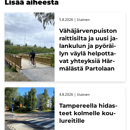
Lisää ai­hees­ta
5.8.2026
| Uu­ti­nen
Vä­hä­jär­ven­puis­ton
rait­ti­sil­ta ja uusi ja­
lan­ku­lun ja pyö­räi­
lyn väylä hel­pot­ta­
vat yh­teyk­siä Här­
mä­läs­tä Par­to­laan
4.8.2026
| Uu­ti­nen
Tam­pe­reel­la hi­das­
teet kol­mel­le kou­
lu­rei­til­le