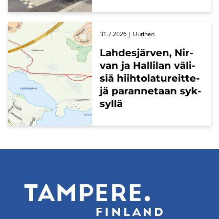
31.7.2026
| Uu­ti­nen
Lah­des­jär­ven, Nir­
van ja Hal­li­lan vä­li­
siä hiih­to­la­tu­reit­te­
jä pa­ran­ne­taan syk­
syl­lä