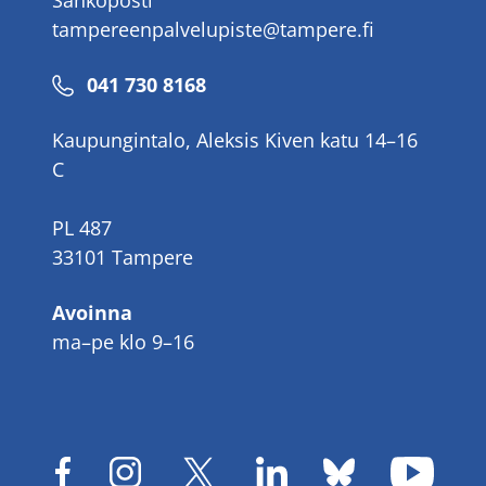
Sähköposti
tampereenpalvelupiste@tampere.fi
Puhelinnumero
041 730 8168
Kaupungintalo, Aleksis Kiven katu 14–16
C
PL 487
33101 Tampere
Avoinna
ma–pe klo 9–16