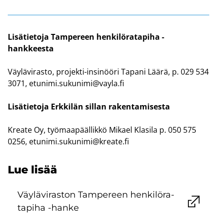
Li­sä­tie­to­ja Tam­pe­reen hen­ki­lö­ra­ta­pi­ha -​
hankkeesta
Väy­lä­vi­ras­to, projekti-​insinööri Ta­pa­ni Läärä, p. 029 534
3071,
etu­ni­mi.su­ku­ni­mi@vayla.fi
Li­sä­tie­to­ja Erk­ki­län sil­lan ra­ken­ta­mi­ses­ta
Krea­te Oy, työ­maa­pääl­lik­kö Mi­kael Kla­si­la p. 050 575
0256,
etu­ni­mi.su­ku­ni­mi@krea­te.fi
Lue lisää
Väy­lä­vi­ras­ton Tam­pe­reen hen­ki­lö­ra­
ta­pi­ha -​hanke