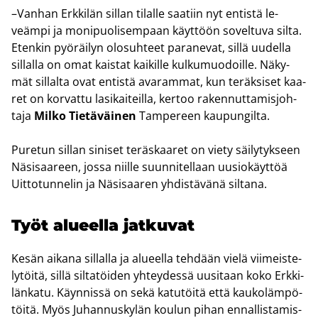
–Van­han Erk­ki­län sil­lan ti­lal­le saa­tiin nyt en­tis­tä le­
veäm­pi ja mo­ni­puo­li­sem­paan käyt­töön so­vel­tu­va silta.
Eten­kin pyö­räi­lyn olo­suh­teet pa­ra­ne­vat, sillä uu­del­la
sil­lal­la on omat kais­tat kai­kil­le kul­ku­muo­doil­le. Nä­ky­
mät sil­lal­ta ovat en­tis­tä ava­ram­mat, kun te­räk­si­set kaa­
ret on kor­vat­tu la­si­kai­teil­la, ker­too ra­ken­nut­ta­mis­joh­
ta­ja
Milko Tie­tä­väi­nen
Tam­pe­reen kau­pun­gil­ta.
Pu­re­tun sil­lan si­ni­set te­räs­kaa­ret on viety säi­ly­tyk­seen
Nä­si­saa­reen, jossa niil­le suun­ni­tel­laan uusio­käyt­töä
Uit­to­tun­ne­lin ja Nä­si­saa­ren yh­dis­tä­vä­nä sil­ta­na.
Työt alu­eel­la jat­ku­vat
Kesän ai­ka­na sil­lal­la ja alu­eel­la teh­dään vielä vii­meis­te­
ly­töi­tä, sillä sil­ta­töi­den yh­tey­des­sä uusi­taan koko Erk­ki­
län­ka­tu. Käyn­nis­sä on sekä ka­tu­töi­tä että kau­ko­läm­pö­
töi­tä. Myös Ju­han­nus­ky­län kou­lun pihan en­nal­lis­ta­mis­