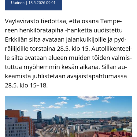
Uutinen
18.5.2026 09.01
Väy­lä­vi­ras­to tie­dot­taa, että osana Tam­pe­
reen hen­ki­lö­ra­ta­pi­ha -​hanketta uu­dis­tet­tu
Erk­ki­län silta ava­taan ja­lan­kul­ki­joil­le ja pyö­
räi­li­jöil­le tors­tai­na 28.5. klo 15. Au­to­lii­ken­teel­
le silta ava­taan alu­een mui­den töi­den val­mis­
tut­tua myö­hem­min kesän ai­ka­na. Sil­lan au­
kea­mis­ta juh­lis­te­taan ava­jais­ta­pah­tu­mas­sa
28.5. klo 15–18.