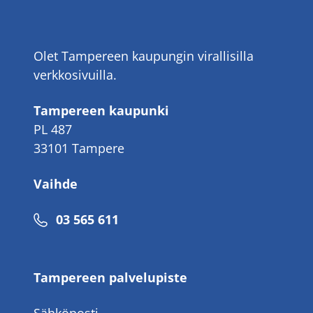
Olet Tampereen kaupungin virallisilla
verkkosivuilla.
Tampereen kaupunki
PL 487
33101 Tampere
Vaihde
Puhelinnumero
03 565 611
Tampereen palvelupiste