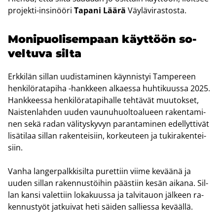
projekti-​insinööri
Ta­pa­ni Läärä
Väy­lä­vi­ras­tos­ta.
Mo­ni­puo­li­sem­paan käyt­töön so­
vel­tu­va silta
Erk­ki­län sil­lan uu­dis­ta­mi­nen käyn­nis­tyi Tam­pe­reen
hen­ki­lö­ra­ta­pi­ha -​hankkeen al­kaes­sa huh­ti­kuus­sa 2025.
Hank­kees­sa hen­ki­lö­ra­ta­pi­hal­le teh­tä­vät muu­tok­set,
Nais­ten­lah­den uuden vau­nu­huol­toa­lu­een ra­ken­ta­mi­
nen sekä radan vä­li­tys­ky­vyn pa­ran­ta­mi­nen edel­lyt­ti­vät
li­sä­ti­laa sil­lan ra­ken­tei­siin, kor­keu­teen ja tu­ki­ra­ken­tei­
siin.
Vanha lan­ger­palk­ki­sil­ta pu­ret­tiin viime ke­vää­nä ja
uuden sil­lan ra­ken­nus­töi­hin pääs­tiin kesän ai­ka­na. Sil­
lan kansi va­let­tiin lo­ka­kuus­sa ja tal­vi­tauon jäl­keen ra­
ken­nus­työt jat­kui­vat heti säi­den sal­lies­sa ke­vääl­lä.