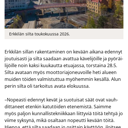
Erkkilän silta toukokuussa 2026.
Erk­ki­län sil­lan ra­ken­ta­mi­nen on ke­vään ai­ka­na eden­nyt
jou­tui­sas­ti ja silta saa­daan avat­tua kä­ve­li­jöil­le ja pyö­räi­
li­jöil­le noin kaksi kuu­kaut­ta etua­jas­sa, tors­tai­na 28.5.
Silta ava­taan myös moot­to­ria­jo­neu­voil­le heti alu­een
mui­den töi­den val­mis­tut­tua myö­hem­min ke­säl­lä. Alun
perin silta oli tar­koi­tus avata elo­kuus­sa.
–No­peas­ti eden­nyt kevät ja suo­tui­sat säät ovat vauh­
dit­ta­neet eten­kin ka­tu­töi­den ete­ne­mis­tä. Saim­me
myös pal­jon kun­nal­lis­tek­niik­kaan liit­ty­viä töitä teh­tyä jo
viime syk­sy­nä, mikä osal­taan no­peut­ti ke­vään töitä.
Hie­noa, että silta saa­daan jo osit­tain käyt­töön, iloit­see