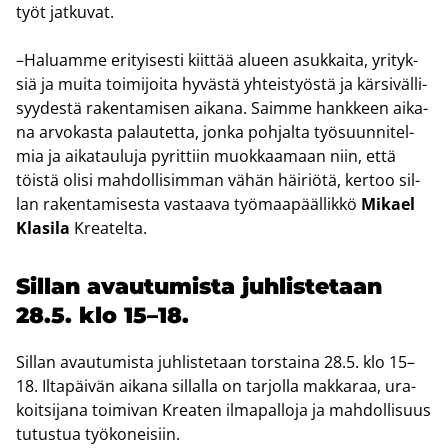
työt jat­ku­vat.
–Ha­luam­me eri­tyi­ses­ti kiit­tää alu­een asuk­kai­ta, yri­tyk­
siä ja muita toi­mi­joi­ta hy­väs­tä yh­teis­työs­tä ja kär­si­väl­li­
syy­des­tä ra­ken­ta­mi­sen ai­ka­na. Saim­me hank­keen ai­ka­
na ar­vo­kas­ta pa­lau­tet­ta, jonka poh­jal­ta työ­suun­ni­tel­
mia ja ai­ka­tau­lu­ja py­rit­tiin muok­kaa­maan niin, että
töis­tä olisi mah­dol­li­sim­man vähän häi­riö­tä, ker­too sil­
lan ra­ken­ta­mi­ses­ta vas­taa­va työ­maa­pääl­lik­kö
Mi­kael
Kla­si­la
Krea­tel­ta.
Sil­lan avau­tu­mis­ta juh­lis­te­taan
28.5. klo 15–18.
Sil­lan avau­tu­mis­ta juh­lis­te­taan tors­tai­na 28.5. klo 15–
18. Il­ta­päi­vän ai­ka­na sil­lal­la on tar­jol­la mak­ka­raa, ura­
koit­si­ja­na toi­mi­van Krea­ten il­ma­pal­lo­ja ja mah­dol­li­suus
tu­tus­tua työ­ko­nei­siin.