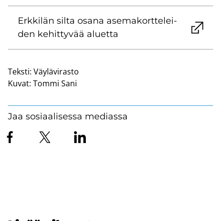
Erk­ki­län silta osana ase­ma­kort­te­lei­
den ke­hit­ty­vää aluet­ta
Teksti:
Väylävirasto
Kuvat:
Tommi Sani
Jaa sosiaalisessa mediassa