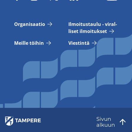
Or­ga­ni­saa­tio
Il­moi­tus­tau­lu - vi­ral­
li­set il­moi­tuk­set
Meil­le töi­hin
Vies­tin­tä
Sivun
al­kuun