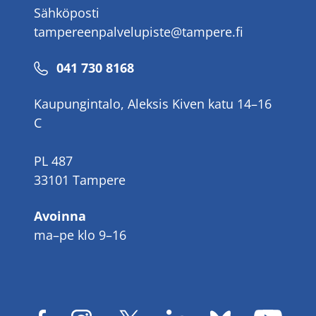
Sähköposti
tampereenpalvelupiste@tampere.fi
Puhelinnumero
041 730 8168
Kaupungintalo, Aleksis Kiven katu 14–16
C
PL 487
33101 Tampere
Avoinna
ma–pe klo 9–16