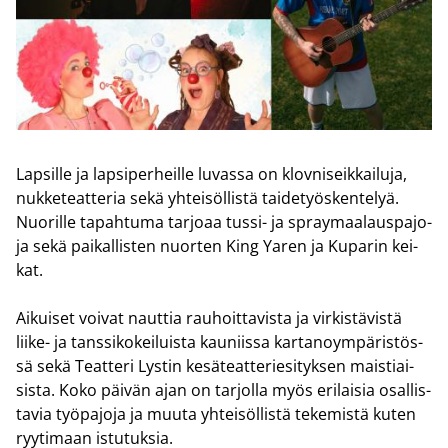
Lap­sil­le ja lap­si­per­heil­le lu­vas­sa on klov­ni­seik­kai­lu­ja,
nuk­ke­teat­te­ria sekä yh­tei­söl­lis­tä tai­de­työs­ken­te­lyä.
Nuo­ril­le ta­pah­tu­ma tar­jo­aa tussi-​ ja spray­maa­laus­pa­jo­
ja sekä pai­kal­lis­ten nuor­ten King Yaren ja Ku­pa­rin kei­
kat.
Ai­kui­set voi­vat naut­tia rau­hoit­ta­vis­ta ja vir­kis­tä­vis­tä
liike-​ ja tans­si­ko­kei­luis­ta kau­niis­sa kar­ta­no­ym­pä­ris­tös­
sä sekä Teat­te­ri Lys­tin ke­sä­teat­te­rie­si­tyk­sen mais­tiai­
sis­ta. Koko päi­vän ajan on tar­jol­la myös eri­lai­sia osal­lis­
ta­via työ­pa­jo­ja ja muuta yh­tei­söl­lis­tä te­ke­mis­tä kuten
ryy­ti­maan is­tu­tuk­sia.