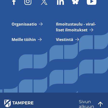
Or­ga­ni­saa­tio
Il­moi­tus­tau­lu - vi­ral­
li­set il­moi­tuk­set
Meil­le töi­hin
Vies­tin­tä
Sivun
al­kuun