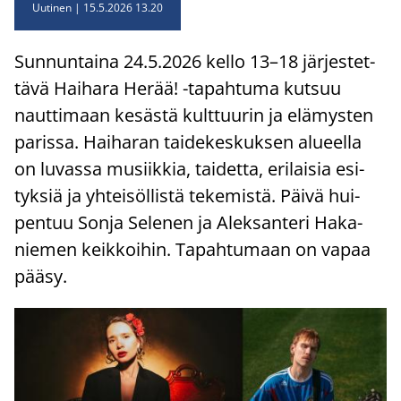
Uutinen
15.5.2026 13.20
Sun­nun­tai­na 24.5.2026 kello 13–18 jär­jes­tet­
tä­vä Hai­ha­ra Herää! -​tapahtuma kut­suu
naut­ti­maan ke­säs­tä kult­tuu­rin ja elä­mys­ten
pa­ris­sa. Hai­ha­ran tai­de­kes­kuk­sen alu­eel­la
on lu­vas­sa musiik­kia, tai­det­ta, eri­lai­sia esi­
tyk­siä ja yh­tei­söl­lis­tä te­ke­mis­tä. Päivä hui­
pen­tuu Sonja Se­le­nen ja Alek­san­te­ri Ha­ka­
nie­men keik­koi­hin. Ta­pah­tu­maan on vapaa
pääsy.