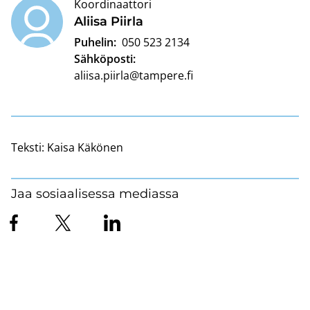
Koordinaattori
Alii­sa Piir­la
Puhelin:
050 523 2134
Sähköposti:
aliisa.piirla@tampere.fi
Teksti:
Kaisa Käkönen
Jaa sosiaalisessa mediassa