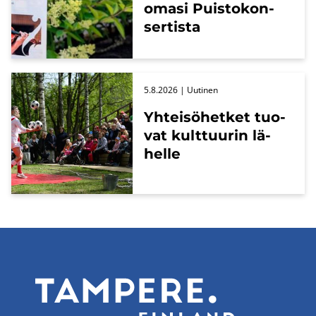
omasi Puis­to­kon­
ser­tis­ta
5.8.2026
| Uu­ti­nen
Yh­tei­sö­het­ket tuo­
vat kult­tuu­rin lä­
hel­le