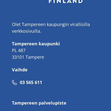
Olet Tampereen kaupungin virallisilla
verkkosivuilla.
Tampereen kaupunki
PL 487
33101 Tampere
Vaihde
Puhelinnumero
03 565 611
Tampereen palvelupiste