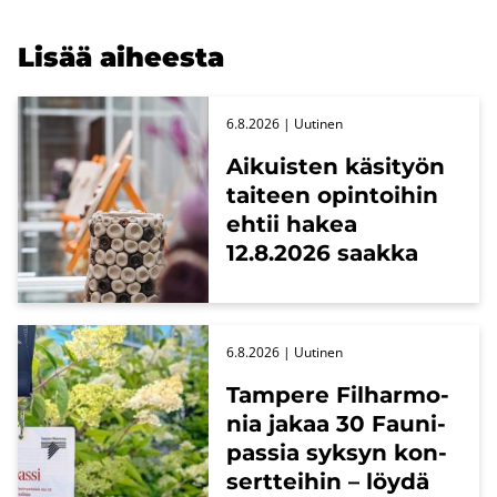
Lisää ai­hees­ta
6.8.2026
| Uu­ti­nen
Ai­kuis­ten kä­si­työn
tai­teen opin­toi­hin
ehtii hakea
12.8.2026 saak­ka
6.8.2026
| Uu­ti­nen
Tam­pe­re Fil­har­mo­
nia jakaa 30 Fau­ni­
pas­sia syk­syn kon­
sert­tei­hin – löydä