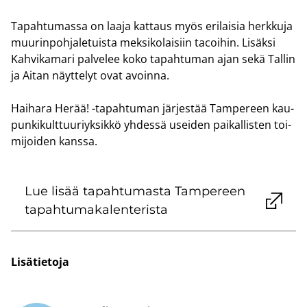
Ta­pah­tu­mas­sa on laaja kat­taus myös eri­lai­sia herk­ku­ja
muu­rin­poh­ja­le­tuis­ta mek­si­ko­lai­siin tacoi­hin. Li­säk­si
Kah­vi­ka­ma­ri pal­ve­lee koko ta­pah­tu­man ajan sekä Tal­lin
ja Aitan näyt­te­lyt ovat avoin­na.
Hai­ha­ra Herää! -​tapahtuman jär­jes­tää Tam­pe­reen kau­
pun­ki­kult­tuu­riyk­sik­kö yh­des­sä usei­den pai­kal­lis­ten toi­
mi­joi­den kans­sa.
Lue lisää ta­pah­tu­mas­ta Tam­pe­reen
ta­pah­tu­ma­ka­len­te­ris­ta
Li­sä­tie­to­ja