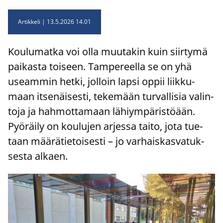
Artikkeli
13.5.2026 14.01
Kou­lu­mat­ka voi olla muu­ta­kin kuin siir­ty­mä
pai­kas­ta toi­seen. Tam­pe­reel­la se on yhä
useam­min hetki, jol­loin lapsi oppii liik­ku­
maan it­se­näi­ses­ti, te­ke­mään tur­val­li­sia va­lin­
to­ja ja hah­mot­ta­maan lä­hiym­pä­ris­töään.
Pyö­räi­ly on kou­lu­jen ar­jes­sa taito, jota tue­
taan mää­rä­tie­toi­ses­ti – jo var­hais­kas­va­tuk­
ses­ta al­kaen.