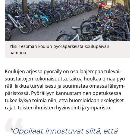
Yksi Tesoman koulun pyöräparkeista koulupäivän
aamuna.
Kou­lu­jen ar­jes­sa pyö­räi­ly on osa laa­jem­paa tu­le­vai­
suus­tai­to­jen ko­ko­nai­suut­ta: tai­toa huol­taa omaa pyö­
rää, liik­kua tur­val­li­ses­ti ja suun­nis­taa omas­sa lä­hiym­
pä­ris­tös­sä. Pyö­räi­lyyn kan­nus­ta­mi­nen ope­tuk­ses­sa
tukee kykyä toi­mia niin, että huo­mioi­daan eko­lo­gi­set
rajat, tois­ten ih­mis­ten hy­vin­voin­ti ja ym­pä­ris­tö.
"Oppilaat innostuvat siitä, että