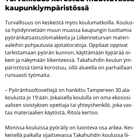
kau­pun­kiym­pä­ris­tös­sä
Tur­val­li­suus on kes­keis­tä myös kou­lu­mat­koil­la. Kou­lus­
sa hyö­dyn­ne­tään muun muas­sa kau­pun­gin tuot­ta­mia
pyö­rän­kat­sas­tus­lo­mak­kei­ta ja Lii­ken­ne­tur­van ma­te­ri­
aa­lei­hin poh­jau­tu­via ajo­tai­to­ra­to­ja. Op­pi­laat op­pi­vat
tar­kis­ta­maan pyö­rän kun­non, käyt­tä­mään ky­pä­rää oi­
kein ja nä­ky­mään lii­ken­tees­sä. Ta­ka­huh­din kou­lun ym­
pä­ris­tös­sä tämä ko­ros­tuu, sillä alu­eel­la on par­hail­laan
run­saas­ti työ­mai­ta.
– Pyö­rän­huol­to­set­te­jä on han­kit­tu Tam­pe­reen 30 ala­
kou­lus­ta jo 19:ään. Jo­kai­sel­la kou­lul­la on oma eko­so­si­
aa­li­sen si­vis­tyk­sen opet­ta­ja tai yh­teys­hen­ki­lö, joka vas­
taa ma­te­ri­aa­lien käy­tös­tä, Ri­to­la ker­too.
Mo­nis­sa kou­luis­sa pyö­räi­ly on luon­te­va osa arkea. Kes­
kei­sel­lä pai­kal­la si­jait­se­vas­sa Ta­ka­huh­din kou­lus­sa lii­