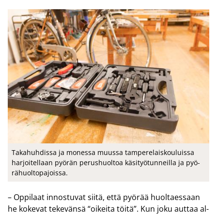
Ta­ka­huh­dis­sa ja mo­nes­sa muus­sa tam­pe­re­lais­kou­luis­sa
har­joi­tel­laan pyö­rän pe­rus­huol­toa kä­si­työ­tun­neil­la ja pyö­
rä­huol­to­pa­jois­sa.
– Op­pi­laat in­nos­tu­vat siitä, että pyö­rää huol­taes­saan
he ko­ke­vat te­ke­vän­sä “oi­kei­ta töitä”. Kun joku aut­taa al­