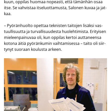
kuun, op­pi­las huo­maa no­peas­ti, että tä­män­hän osaa
itse. Se vah­vis­taa it­se­luot­ta­mus­ta, Sa­lo­nen kuvaa ja jat­
kaa.
– Pyö­rän­huol­to opet­taa tek­nis­ten tai­to­jen li­säk­si vas­
tuul­li­suut­ta ja tur­val­li­suu­des­ta huo­leh­ti­mis­ta. Eri­tyi­sen
mie­leen­pai­nu­vaa oli, kun op­pi­las ker­toi aut­ta­neen­sa
ko­to­na äitiä pyö­rän­ku­min vaih­ta­mi­ses­sa – taito oli siir­
ty­nyt suo­raan kou­lus­ta ar­keen.