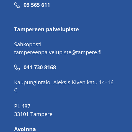
Puhelinnumero
03 565 611
Tampereen palvelupiste
Sähköposti
tampereenpalvelupiste@tampere.fi
Puhelinnumero
041 730 8168
Kaupungintalo, Aleksis Kiven katu 14–16
C
PL 487
33101 Tampere
Avoinna