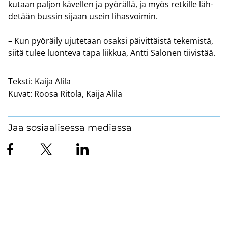
ku­taan pal­jon kä­vel­len ja pyö­räl­lä, ja myös ret­kil­le läh­
de­tään bus­sin si­jaan usein li­has­voi­min.
– Kun pyö­räi­ly uju­te­taan osak­si päi­vit­täis­tä te­ke­mis­tä,
siitä tulee luon­te­va tapa liik­kua, Antti Sa­lo­nen tii­vis­tää.
Teksti:
Kaija Alila
Kuvat:
Roosa Ritola, Kaija Alila
Jaa sosiaalisessa mediassa