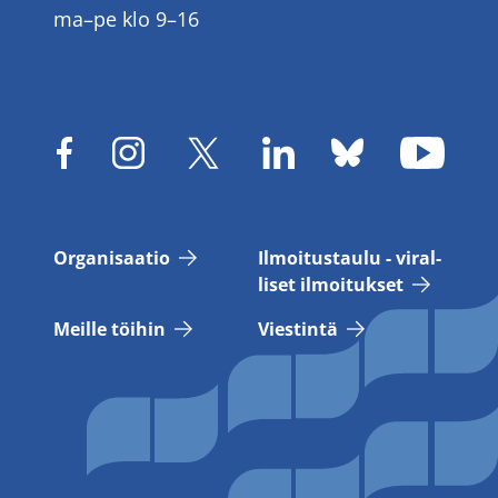
ma–pe klo 9–16
Or­ga­ni­saa­tio
Il­moi­tus­tau­lu - vi­ral­
li­set il­moi­tuk­set
Meil­le töi­hin
Vies­tin­tä