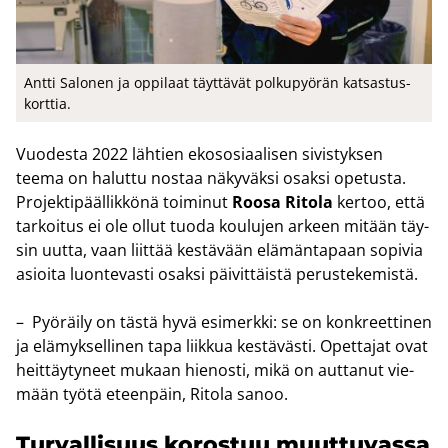
Antti Sa­lo­nen ja op­pi­laat täyt­tä­vät pol­ku­pyö­rän kat­sas­tus­
kort­tia.
Vuo­des­ta 2022 läh­tien eko­so­si­aa­li­sen si­vis­tyk­sen
teema on ha­lut­tu nos­taa nä­ky­väk­si osak­si ope­tus­ta.
Pro­jek­ti­pääl­lik­kö­nä toi­mi­nut
Roosa Ri­to­la
ker­too, että
tar­koi­tus ei ole ollut tuoda kou­lu­jen ar­keen mi­tään täy­
sin uutta, vaan liit­tää kes­tä­vään elä­män­ta­paan so­pi­via
asioi­ta luon­te­vas­ti osak­si päi­vit­täis­tä pe­rus­te­ke­mis­tä.
– Pyö­räi­ly on tästä hyvä esi­merk­ki: se on kon­kreet­ti­nen
ja elä­myk­sel­li­nen tapa liik­kua kes­tä­väs­ti. Opet­ta­jat ovat
heit­täy­ty­neet mu­kaan hie­nos­ti, mikä on aut­ta­nut vie­
mään työtä eteen­päin, Ri­to­la sanoo.
Tur­val­li­suus ko­ros­tuu muut­tu­vas­sa