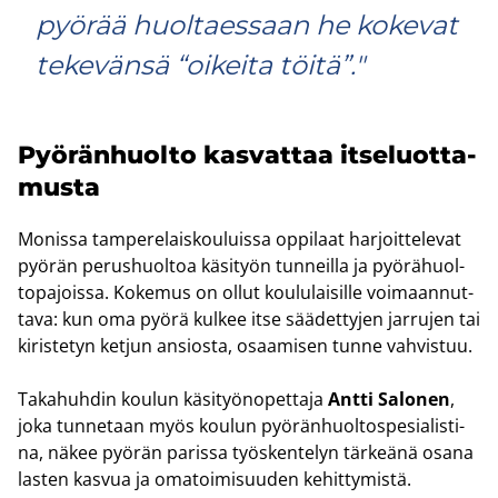
pyörää huoltaessaan he kokevat
tekevänsä “oikeita töitä”."
Pyö­rän­huol­to kas­vat­taa it­se­luot­ta­
mus­ta
Mo­nis­sa tam­pe­re­lais­kou­luis­sa op­pi­laat har­joit­te­le­vat
pyö­rän pe­rus­huol­toa kä­si­työn tun­neil­la ja pyö­rä­huol­
to­pa­jois­sa. Ko­ke­mus on ollut kou­lu­lai­sil­le voi­maan­nut­
ta­va: kun oma pyörä kul­kee itse sää­det­ty­jen jar­ru­jen tai
ki­ris­te­tyn ket­jun an­sios­ta, osaa­mi­sen tunne vah­vis­tuu.
Ta­ka­huh­din kou­lun kä­si­työn­opet­ta­ja
Antti Sa­lo­nen
,
joka tun­ne­taan myös kou­lun pyö­rän­huol­tos­pe­sia­lis­ti­
na, näkee pyö­rän pa­ris­sa työs­ken­te­lyn tär­keä­nä osana
las­ten kas­vua ja oma­toi­mi­suu­den ke­hit­ty­mis­tä.