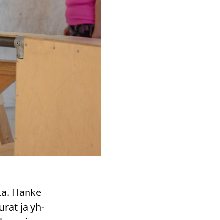
­ka. Hanke
u­rat ja yh­