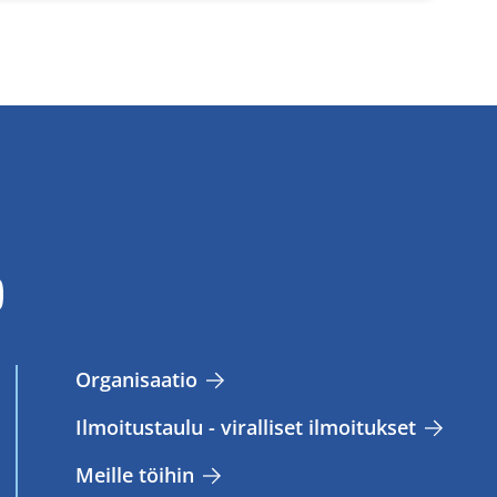
Or­ga­ni­saa­tio
Il­moi­tus­tau­lu - vi­ral­li­set il­moi­tuk­set
Meil­le töi­hin