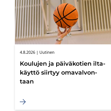
4.8.2026
| Uu­ti­nen
Kou­lu­jen ja päi­vä­ko­tien il­ta­
käyt­tö siir­tyy oma­val­von­
taan