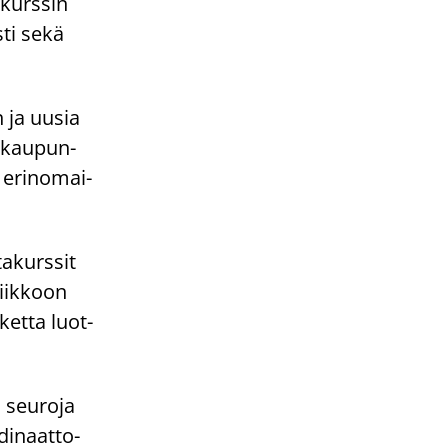
­kurs­sin
­ti sekä
an ja uusia
a kau­pun­
t erin­omai­
ta­kurs­sit
viik­koon
ket­ta luot­
 seu­ro­ja
di­naat­to­