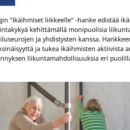
n "Ikäih­mi­set liik­keel­le" -​hanke edis­tää ikä
n­ta­ky­kyä ke­hit­tä­mäl­lä mo­ni­puo­li­sia lii­kun­ta
ei­luseu­ro­jen ja yh­dis­tys­ten kans­sa. Hank­kee
­si­näi­syyt­tä ja tukea ikäih­mis­ten ak­tii­vis­ta 
n­nyk­sen lii­kun­ta­mah­dol­li­suuk­sia eri puo­lil­