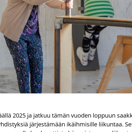
ääl­lä 2025 ja jat­kuu tämän vuo­den lop­puun saak
­dis­tyk­siä jär­jes­tä­mään ikäih­mi­sil­le lii­kun­taa. Se