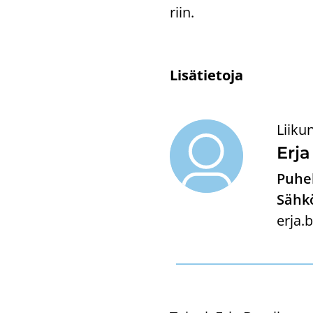
riin.
Li­sä­tie­to­ja
Liiku
Erja
Puhel
Sähkö
erja.