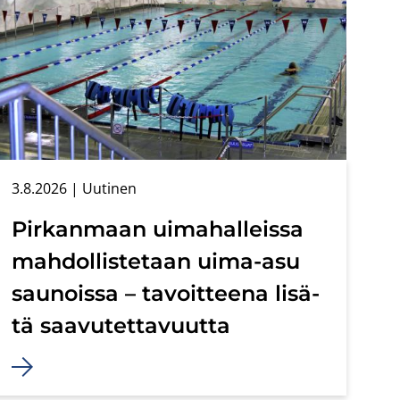
3.8.2026
| Uu­ti­nen
Pir­kan­maan ui­ma­hal­leis­sa
mah­dol­lis­te­taan uima-​asu
sau­nois­sa – ta­voit­tee­na li­sä­
tä saa­vu­tet­ta­vuut­ta