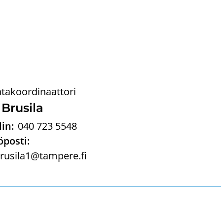
ntakoordinaattori
 Brusi­la
in:
040 723 5548
posti:
brusila1@tampere.fi