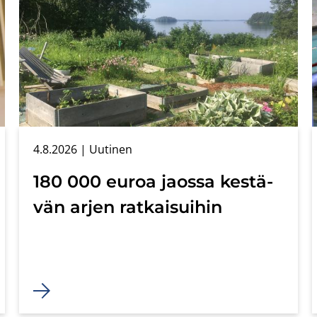
4.8.2026
| Uu­ti­nen
180 000 euroa jaos­sa kes­tä­
vän arjen rat­kai­sui­hin