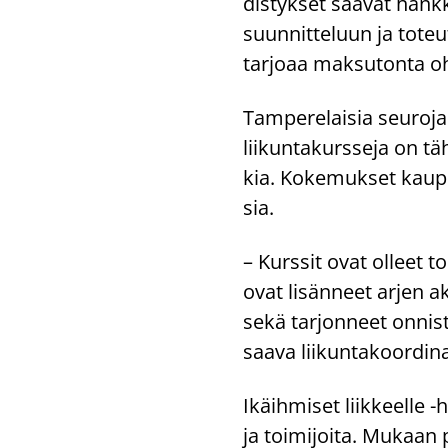
dis­tyk­set saa­vat hank­k
suun­nit­te­luun ja to­te
tar­jo­aa mak­su­ton­ta oh­
Tam­pe­re­lai­sia seu­ro­j
lii­kun­ta­kurs­se­ja on t
kia. Ko­ke­muk­set kau­pu
sia.
– Kurs­sit ovat ol­leet to­
ovat li­sän­neet arjen ak­t
sekä tar­jon­neet on­nis­t
saa­va lii­kun­ta­koor­di­n
Ikäih­mi­set liik­keel­le
ja toi­mi­joi­ta. Mu­kaan 