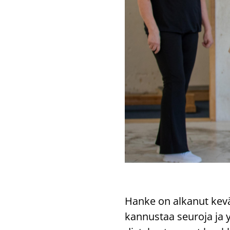
Hanke on al­ka­nut ke­v
kan­nus­taa seu­ro­ja ja yh