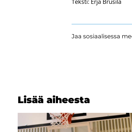
Teksti:
Erja Brusila
Jaa sosiaalisessa me
Lisää ai­hees­ta