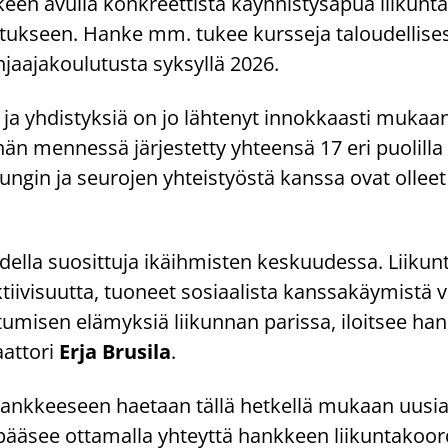
een avul­la kon­kreet­tis­ta käyn­nis­tys­a­pua lii­kun­ta
u­tuk­seen. Hanke mm. tukee kurs­se­ja ta­lou­del­li­ses
jaa­ja­kou­lu­tus­ta syk­syl­lä 2026.
a ja yh­dis­tyk­siä on jo läh­te­nyt in­nok­kaas­ti mu­ka
ähän men­nes­sä jär­jes­tet­ty yh­teen­sä 17 eri puo­lil­l
n­gin ja seu­ro­jen yh­teis­työs­tä kans­sa ovat ol­lee
del­la suo­sit­tu­ja ikäih­mis­ten kes­kuu­des­sa. Lii­kun­
ii­vi­suut­ta, tuo­neet so­si­aa­lis­ta kans­sa­käy­mis­tä 
u­mi­sen elä­myk­siä lii­kun­nan pa­ris­sa, iloit­see han­
aat­to­ri
Erja Brusi­la
.
 -​hankkeeseen hae­taan tällä het­kel­lä mu­kaan uusia
pää­see ot­ta­mal­la yh­teyt­tä hank­keen lii­kun­ta­koor­