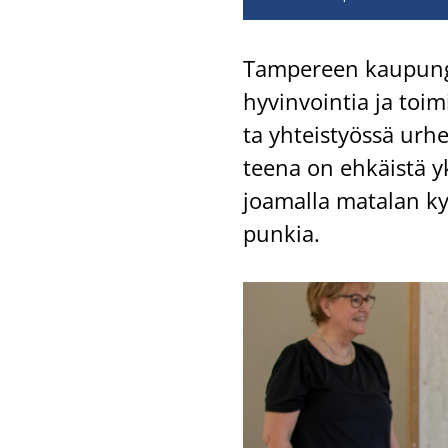
Tam­pe­reen kau­pun­gi
hy­vin­voin­tia ja toi­mi
ta yh­teis­työs­sä ur­h
tee­na on eh­käis­tä yk
joa­mal­la ma­ta­lan ky
pun­kia.