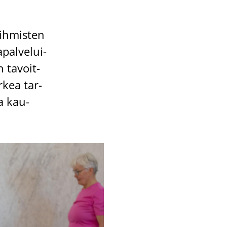
ih­mis­ten
­pal­ve­lui­
n ta­voit­
arkea tar­
la kau­