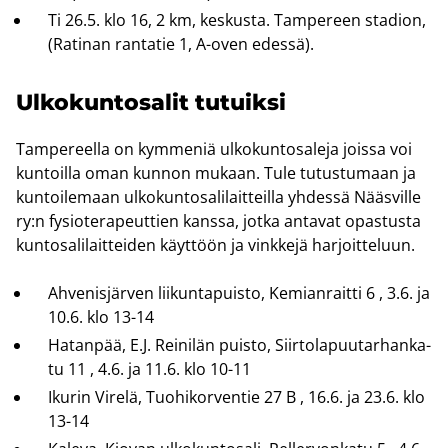
Ti 26.5. klo 16, 2 km, kes­kus­ta. Tam­pe­reen sta­dion,
(Ra­ti­nan ran­ta­tie 1, A-​oven edes­sä).
Ul­ko­kun­to­sa­lit tu­tuik­si
Tam­pe­reel­la on kym­me­niä ul­ko­kun­to­sa­le­ja jois­sa voi
kun­toil­la oman kun­non mu­kaan. Tule tu­tus­tu­maan ja
kun­toi­le­maan ul­ko­kun­to­sa­li­lait­teil­la yh­des­sä Nääs­vil­le
ry:n fy­sio­te­ra­peut­tien kans­sa, jotka an­ta­vat opas­tus­ta
kun­to­sa­li­lait­tei­den käyt­töön ja vink­ke­jä har­joit­te­luun.
Ah­ve­nis­jär­ven lii­kun­ta­puis­to, Ke­mian­rait­ti 6 , 3.6. ja
10.6. klo 13-14
Ha­tan­pää, E.J. Rei­ni­län puis­to, Siir­to­la­puu­tar­han­ka­
tu 11 , 4.6. ja 11.6. klo 10-11
Iku­rin Vi­re­lä, Tuo­hi­kor­ven­tie 27 B , 16.6. ja 23.6. klo
13-14