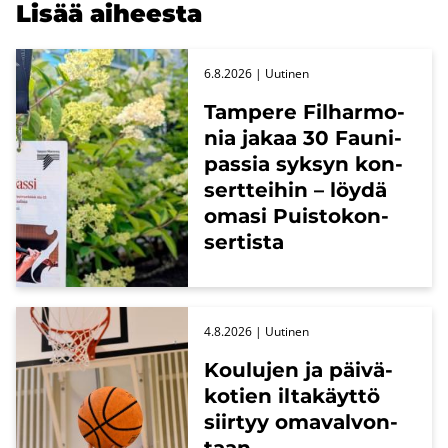
Lisää ai­hees­ta
6.8.2026
| Uu­ti­nen
Tam­pe­re Fil­har­mo­
nia jakaa 30 Fau­ni­
pas­sia syk­syn kon­
sert­tei­hin – löydä
omasi Puis­to­kon­
ser­tis­ta
4.8.2026
| Uu­ti­nen
Kou­lu­jen ja päi­vä­
ko­tien il­ta­käyt­tö
siir­tyy oma­val­von­