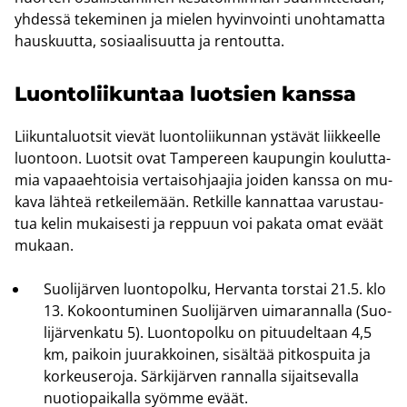
yh­des­sä te­ke­mi­nen ja mie­len hy­vin­voin­ti unoh­ta­mat­ta
haus­kuut­ta, so­si­aa­li­suut­ta ja ren­tout­ta.
Luon­to­lii­kun­taa luot­sien kans­sa
Lii­kun­ta­luot­sit vie­vät luon­to­lii­kun­nan ys­tä­vät liik­keel­le
luon­toon. Luot­sit ovat Tam­pe­reen kau­pun­gin kou­lut­ta­
mia va­paa­eh­toi­sia ver­tai­soh­jaa­jia joi­den kans­sa on mu­
ka­va läh­teä ret­kei­le­mään. Ret­kil­le kan­nat­taa va­rus­tau­
tua kelin mu­kai­ses­ti ja rep­puun voi pa­ka­ta omat eväät
mu­kaan.
Suo­li­jär­ven luon­to­pol­ku, Her­van­ta tors­tai 21.5. klo
13. Ko­koon­tu­mi­nen Suo­li­jär­ven ui­ma­ran­nal­la (Suo­
li­jär­ven­ka­tu 5). Luon­to­pol­ku on pi­tuu­del­taan 4,5
km, pai­koin juu­rak­koi­nen, si­säl­tää pit­kos­pui­ta ja
kor­keus­e­ro­ja. Sär­ki­jär­ven ran­nal­la si­jait­se­val­la
nuo­tio­pai­kal­la syöm­me eväät.