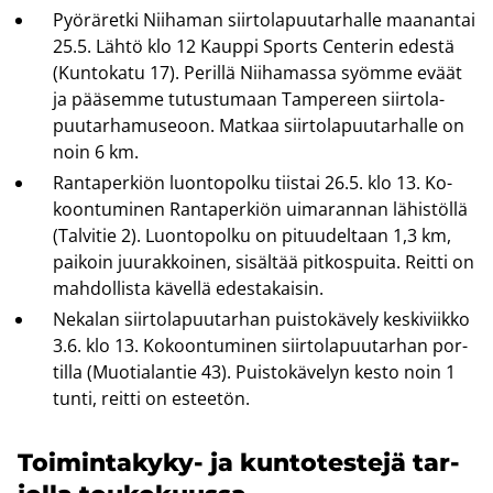
Pyö­rä­ret­ki Nii­ha­man siir­to­la­puu­tar­hal­le maa­nan­tai
25.5. Lähtö klo 12 Kaup­pi Sports Cen­te­rin edes­tä
(Kun­to­ka­tu 17). Pe­ril­lä Nii­ha­mas­sa syöm­me eväät
ja pää­sem­me tu­tus­tu­maan Tam­pe­reen siir­to­la­
puu­tar­ha­museoon. Mat­kaa siir­to­la­puu­tar­hal­le on
noin 6 km.
Ran­ta­per­kiön luon­to­pol­ku tiis­tai 26.5. klo 13. Ko­
koon­tu­mi­nen Ran­ta­per­kiön ui­ma­ran­nan lä­his­töl­lä
(Tal­vi­tie 2). Luon­to­pol­ku on pi­tuu­del­taan 1,3 km,
pai­koin juu­rak­koi­nen, si­säl­tää pit­kos­pui­ta. Reit­ti on
mah­dol­lis­ta kä­vel­lä edes­ta­kai­sin.
Ne­ka­lan siir­to­la­puu­tar­han puis­to­kä­ve­ly kes­ki­viik­ko
3.6. klo 13. Ko­koon­tu­mi­nen siir­to­la­puu­tar­han por­
til­la (Muo­tia­lan­tie 43). Puis­to­kä­ve­lyn kesto noin 1
tunti, reit­ti on es­tee­tön.
Toimintakyky-​ ja kun­to­tes­te­jä tar­