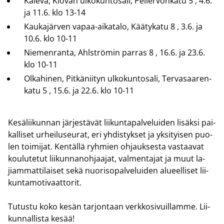
Ka­le­va, Kio­van ul­ko­kun­to­sa­li, Pel­ler­von­ka­tu 5 , 4.6.
ja 11.6. klo 13-14
Kau­ka­jär­ven vapaa-​aikatalo, Kää­ty­ka­tu 8 , 3.6. ja
10.6. klo 10-11
Nie­men­ran­ta, Ahl­strö­min par­ras 8 , 16.6. ja 23.6.
klo 10-11
Ol­ka­hi­nen, Pit­kä­nii­tyn ul­ko­kun­to­sa­li, Ter­va­saa­ren­
ka­tu 5 , 15.6. ja 22.6. klo 10-11
Ke­sä­lii­kun­nan jär­jes­tä­vät lii­kun­ta­pal­ve­lui­den li­säk­si pai­
kal­li­set ur­hei­luseu­rat, eri yh­dis­tyk­set ja yk­si­tyi­sen puo­
len toi­mi­jat. Ken­täl­lä ryh­mien oh­jauk­ses­ta vas­taa­vat
kou­lu­te­tut lii­kun­na­noh­jaa­jat, val­men­ta­jat ja muut la­
jiam­mat­ti­lai­set sekä nuo­ri­so­pal­ve­lui­den alu­eel­li­set lii­
kun­ta­mo­ti­vaat­to­rit.
Tu­tus­tu koko kesän tar­jon­taan verk­ko­si­vuil­lam­me. Lii­
kun­nal­lis­ta kesää!