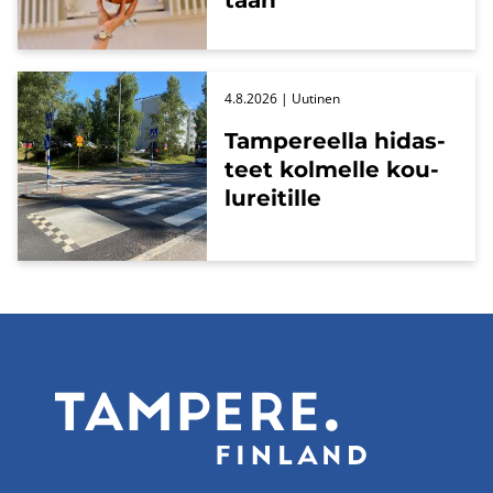
taan
4.8.2026
| Uu­ti­nen
Tam­pe­reel­la hi­das­
teet kol­mel­le kou­
lu­rei­til­le