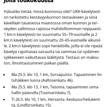
jol­la tou­ko­kuus­sa
Ha­luat­ko tie­tää, missä kun­nos­sa olet? UKK-​kävelytesti
on tar­koi­tet­tu kes­tä­vyys­kun­non tes­tauk­seen ja siinä
kä­vel­lään ta­sai­ses­sa maas­tos­sa oman kun­non ja ter­
vey­den sal­li­mis­sa ra­jois­sa mah­dol­li­sim­man reip­paas­ti.
1 km:n kä­ve­ly­tes­ti on suun­nat­tu 55–79-​vuotiaille ja 2
km:n kä­ve­ly­tes­ti on suun­nat­tu 20–65-​vuotiaille ai­kui­sil­
le. 2 km:n kä­ve­ly­tes­ti sopii hen­ki­löil­le, joil­la ei ole ri­pe­ää
kä­ve­lyä ra­joit­ta­vaa sai­raut­ta tai vam­maa tai sy­dä­men
syk­kee­seen vai­kut­ta­vaa lää­ki­tys­tä. Tes­taus on mak­su­
ton, il­moit­tau­tu­mi­nen pai­kan pääl­lä.
Ma 25.5. klo 10, 1 km, Sors­a­puis­to. Ta­paa­mi­nen lin­
tu­häk­kien luona (Aal­to­sen­ka­tu 46).
Ma 25.5. klo 13, 1 km, Te­so­ma, ta­paa­mi­nen ui­ma­
hal­lin pää­ovil­la (Tuo­ma­rin­ka­tu 7).
Ti 26.5. klo 10, 1 km, Her­van­ta. Kes­kusur­hei­lu­kent­
tä, (Lind­for­sin­ka­tu 15).