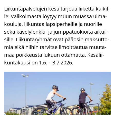
Lii­kun­ta­pal­ve­lu­jen kesä tar­jo­aa lii­ket­tä kai­kil­
le! Va­li­koi­mas­ta löy­tyy muun muas­sa ui­ma­
kou­lu­ja, lii­kun­taa lap­si­per­heil­le ja nuo­ril­le
sekä kävelylenkki-​ ja jump­pa­tuo­kioi­ta ai­kui­
sil­le. Lii­kun­ta­ryh­mät ovat pää­osin mak­sut­to­
mia eikä nii­hin tar­vit­se il­moit­tau­tua muu­ta­
maa poik­keus­ta lu­kuun ot­ta­mat­ta. Ke­sä­lii­
kun­ta­kausi on 1.6. – 3.7.2026.