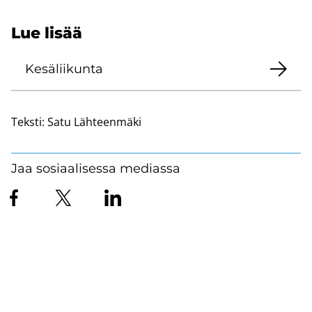
Lue lisää
Ke­sä­lii­kun­ta
Teksti:
Satu Lähteenmäki
Jaa sosiaalisessa mediassa