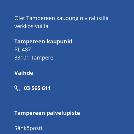
Olet Tampereen kaupungin virallisilla
verkkosivuilla.
Tampereen kaupunki
PL 487
33101 Tampere
Vaihde
Puhelinnumero
03 565 611
Tampereen palvelupiste
Sähköposti