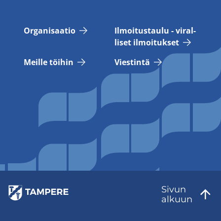
Or­ga­ni­saa­tio
Il­moi­tus­tau­lu - vi­ral­
li­set il­moi­tuk­set
Meil­le töi­hin
Vies­tin­tä
Sivun
al­kuun