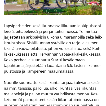
Lap­si­per­hei­den ke­sä­lii­kun­nas­sa lii­ku­taan leik­ki­puis­to­bi­
leis­sä, pi­ha­pe­leis­sä ja per­jan­tai­hu­li­nois­sa. Toi­min­taa
jär­jes­te­tään ar­ki­päi­vi­sin ul­ko­na ui­ma­ran­noil­la sekä leik­
ki­puis­tois­sa. Si­sä­lii­kun­nan ys­tä­vil­le on tar­jol­la esi­mer­
kik­si äiti-​vauva-pilatesta, johon voi osal­lis­tua sekä Koil­
lis­kes­kuk­ses­sa että Her­van­nan vapaa-​aikakeskuksessa.
Koko per­heel­le suun­nat­tu Start­ti kesälomaan-​
tapahtuma jär­jes­te­tään lau­an­tai­na 6.6. las­ten lii­ken­ne­
puis­tos­sa ja Tam­pe­reen maa­ui­ma­las­sa.
Nuo­ril­le suun­nat­tu ke­sä­lii­kun­ta tar­jo­aa tu­le­va­na ke­sä­
nä mm. tans­sia, pal­loi­lua, ul­ko­lii­kun­taa, ve­si­lii­kun­taa,
mai­la­pe­le­jä ja pal­jon muuta vauh­di­kas­ta menoa. Kes­
kei­sim­mät pain­opis­teet kesän lii­kun­ta­toi­min­nas­sa on
nuor­ten osal­lis­ta­mi­nen ke­sä­toi­min­nan suun­nit­te­luun,