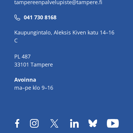
tampereenpalvelupiste@tampere.fi
Puhelinnumero
041 730 8168
Kaupungintalo, Aleksis Kiven katu 14–16
C
PL 487
33101 Tampere
Avoinna
ma–pe klo 9–16